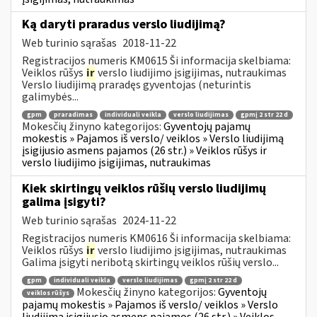
Ką daryti praradus verslo liudijimą?
Web turinio sąrašas
2018-11-22
Registracijos numeris KM0615 Ši informacija skelbiama:
Veiklos rūšys
ir
verslo liudijimo įsigijimas, nutraukimas
Verslo liudijimą praradęs gyventojas (neturintis
galimybės...
gpm
praradimas
individuali veikla
verslo liudijimas
gpmį 2 str 22 d
Mokesčių žinyno kategorijos:
Gyventojų pajamų
mokestis » Pajamos iš verslo/ veiklos » Verslo liudijimą
įsigijusio asmens pajamos (26 str.) » Veiklos rūšys ir
verslo liudijimo įsigijimas, nutraukimas
Kiek skirtingų veiklos rūšių verslo liudijimų
galima įsigyti?
Web turinio sąrašas
2024-11-22
Registracijos numeris KM0616 Ši informacija skelbiama:
Veiklos rūšys
ir
verslo liudijimo įsigijimas, nutraukimas
Galima įsigyti neribotą skirtingų veiklos rūšių verslo...
gpm
individuali veikla
verslo liudijimas
gpmį 2 str 22 d
Mokesčių žinyno kategorijos:
Gyventojų
veiklos rūšys
pajamų mokestis » Pajamos iš verslo/ veiklos » Verslo
liudijimą įsigijusio asmens pajamos (26 str.) » Veiklos