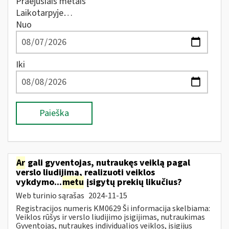
Praėjusiais metais
Laikotarpyje…
Nuo
Iki
Paieška
Ar
gali gyventojas, nutraukęs veiklą pagal
verslo liudijimą, realizuoti veiklos
vykdymo...
metu
įsigytų prekių likučius?
Web turinio sąrašas
2024-11-15
Registracijos numeris KM0629 Ši informacija skelbiama:
Veiklos rūšys ir verslo liudijimo įsigijimas, nutraukimas
Gyventojas, nutraukęs individualios veiklos, įsigijus