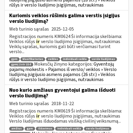
rūšys ir verslo liudijimo įsigijimas, nutraukimas
Kuriomis veiklos rūšimis galima verstis įsigijus
verslo liudijimą?
Web turinio sąrašas
2025-12-05
Registracijos numeris KM0624 Ši informacija skelbiama:
Veiklos rūšys
ir
verslo liudijimo įsigijimas, nutraukimas
Veiklų sąrašas, kuriomis gali būti verčiamasi turint
verslo...
gpm
klasifikatorius
veiklos
individuali veikla
verslo liudijimas
Mokesčių žinyno kategorijos:
Gyventojų
gpmį 2 str 22 d
pajamų mokestis » Pajamos iš verslo/ veiklos » Verslo
liudijimą įsigijusio asmens pajamos (26 str.) » Veiklos
rūšys ir verslo liudijimo įsigijimas, nutraukimas
Nuo kurio amžiaus gyventojui galima išduoti
verslo liudijimą?
Web turinio sąrašas
2018-11-22
Registracijos numeris KM0619 Ši informacija skelbiama:
Veiklos rūšys
ir
verslo liudijimo įsigijimas, nutraukimas
Verslo liudijimas išduodamas visišką civilinį veiksnumą...
amžius
gpm
išdavimas
individuali veikla
verslo liudijimas