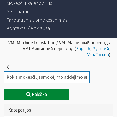
Mokesčių kalendorius
Seminarai
Tarptautinis apmokestinimas
Kontaktai / Apklausa
VMI Machine translation / VMI Машинный перевод /
VMI Машинний переклад (
English
,
Русский
,
Українська
)
Paieška
Kategorijos