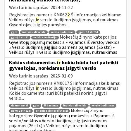
Web turinio sąrašas
2024-11-22
Registracijos numeris KM062
2
Ši informacija skelbiama:
Veiklos rūšys
ir
verslo liudijimo įsigijimas, nutraukimas
Gyventojas, įsigijęs gamybos...
gpm
individuali veikla
verslo liudijimas
gpmį 10 str 2 d
Mokesčių žinyno kategorijos:
gpmį 2 str 22
veiklos teritorija
Gyventojų pajamų mokestis » Pajamos iš verslo/ veiklos
» Verslo liudijimą įsigijusio asmens pajamos (26 str.) »
Veiklos rūšys ir verslo liudijimo įsigijimas, nutraukimas
Kokius dokumentus
ir
kokiu būdu turi pateikti
gyventojas, norėdamas įsigyti verslo
Web turinio sąrašas
2026-01-09
Registracijos numeris KM0617 Ši informacija skelbiama:
Veiklos rūšys
ir
verslo liudijimo įsigijimas, nutraukimas
Kokie dokumentai turi būti pateikti norint įsigyti
verslo...
dokumentai
gpm
išdavimas
individuali veikla
verslo liudijimas
Mokesčių žinyno
gpmį 2 str 22 d
prieglobsčio prašytojai
kategorijos:
Gyventojų pajamų mokestis » Pajamos iš
verslo/ veiklos » Verslo liudijimą įsigijusio asmens
pajamos (26 str.) » Veiklos rūšys ir verslo liudijimo
įsigijimas, nutraukimas