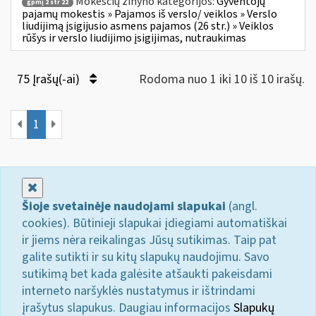
Mokesčių žinyno kategorijos:
Gyventojų
gpmį 2 str 22
pajamų mokestis » Pajamos iš verslo/ veiklos » Verslo
liudijimą įsigijusio asmens pajamos (26 str.) » Veiklos
rūšys ir verslo liudijimo įsigijimas, nutraukimas
75 Įrašų(-ai)
Rodoma nuo 1 iki 10 iš 10 irašų.
1
Uždaryti
Šioje svetainėje naudojami slapukai
(angl.
cookies). Būtinieji slapukai įdiegiami automatiškai
ir jiems nėra reikalingas Jūsų sutikimas. Taip pat
galite sutikti ir su kitų slapukų naudojimu. Savo
sutikimą bet kada galėsite atšaukti pakeisdami
interneto naršyklės nustatymus ir ištrindami
įrašytus slapukus. Daugiau informacijos
Slapukų