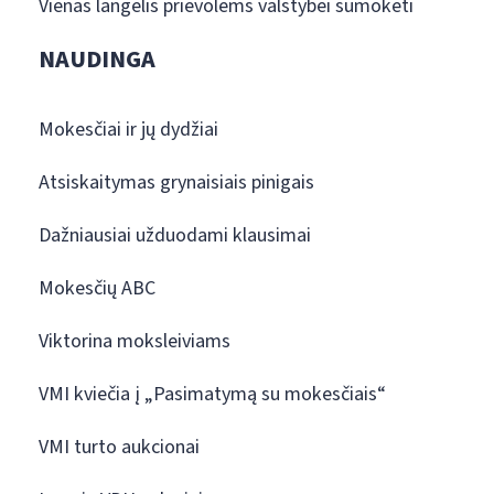
Vienas langelis prievolėms valstybei sumokėti
NAUDINGA
Mokesčiai ir jų dydžiai
Atsiskaitymas grynaisiais pinigais
Dažniausiai užduodami klausimai
Mokesčių ABC
Viktorina moksleiviams
VMI kviečia į „Pasimatymą su mokesčiais“
VMI turto aukcionai