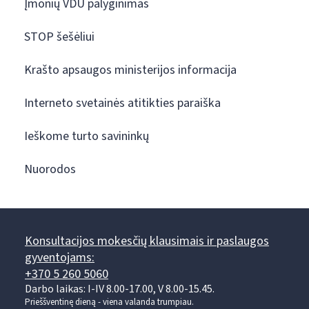
Įmonių VDU palyginimas
STOP šešėliui
Krašto apsaugos ministerijos informacija
Interneto svetainės atitikties paraiška
Ieškome turto savininkų
Nuorodos
Konsultacijos mokesčių klausimais ir paslaugos
gyventojams:
+370 5 260 5060
Darbo laikas: I-IV 8.00-17.00, V 8.00-15.45.
Prieššventinę dieną - viena valanda trumpiau.