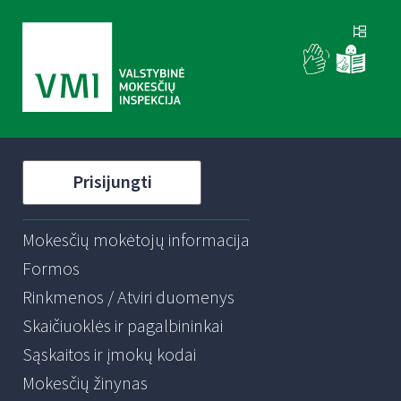
Prisijungti
Mokesčių mokėtojų informacija
Formos
Rinkmenos / Atviri duomenys
Skaičiuoklės ir pagalbininkai
Sąskaitos ir įmokų kodai
Mokesčių žinynas