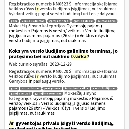
Registracijos numeris KM0623 Ši informacija skelbiama:
Veiklos rūšys
ir
verslo liudijimo įsigijimas, nutraukimas
Vykdant veiklą pagal verslo liudijimą turi teisę dalyvauti...
gpm
verslo liudijimas
gpmį 2 str 22 d
gpmį 10 str 2 d
šeimos narys
Mokesčių žinyno kategorijos:
Gyventojų pajamų
mokestis » Pajamos iš verslo/ veiklos » Verslo liudijimą
įsigijusio asmens pajamos (26 str.) » Veiklos rūšys ir
verslo liudijimo įsigijimas, nutraukimas
Koks yra verslo liudijimo galiojimo terminas, jo
pratęsimo bei nutraukimo
tvarka
?
Web turinio sąrašas
2023-12-29
Registracijos numeris KM0620 Ši informacija skelbiama:
Veiklos rūšys
ir
verslo liudijimo įsigijimas, nutraukimas
Gamybos
ir
paslaugų verslo...
gpm
nutraukimas
pratęsimas
individuali veikla
verslo liudijimas
Mokesčių žinyno
gpmį 2 str 22 d
galiojimo terminas
kategorijos:
Gyventojų pajamų mokestis » Pajamos iš
verslo/ veiklos » Verslo liudijimą įsigijusio asmens
pajamos (26 str.) » Veiklos rūšys ir verslo liudijimo
įsigijimas, nutraukimas
Ar
gyventojas privalo įsigyti verslo liudijimą,
neribojantį veiklos teritorijos,