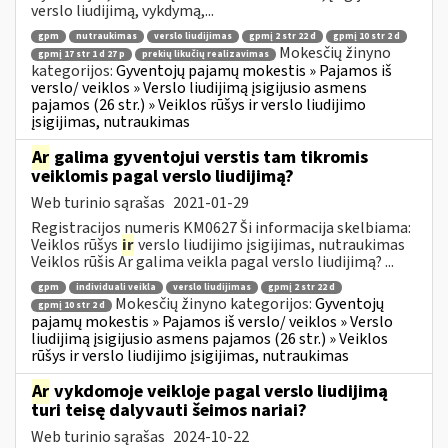
verslo liudijimą, vykdymą,...
gpm
nutraukimas
verslo liudijimas
gpmį 2 str 22 d
gpmį 10 str 2 d
Mokesčių žinyno
gpmį 17 str 1 d 27 p
prekių likučių realizavimas
kategorijos:
Gyventojų pajamų mokestis » Pajamos iš
verslo/ veiklos » Verslo liudijimą įsigijusio asmens
pajamos (26 str.) » Veiklos rūšys ir verslo liudijimo
įsigijimas, nutraukimas
Ar
galima gyventojui verstis tam tikromis
veiklomis pagal verslo liudijimą?
Web turinio sąrašas
2021-01-29
Registracijos numeris KM0627 Ši informacija skelbiama:
Veiklos rūšys
ir
verslo liudijimo įsigijimas, nutraukimas
Veiklos rūšis Ar galima veikla pagal verslo liudijimą? ...
gpm
individuali veikla
verslo liudijimas
gpmį 2 str 22 d
Mokesčių žinyno kategorijos:
Gyventojų
gpmį 10 str 2 d
pajamų mokestis » Pajamos iš verslo/ veiklos » Verslo
liudijimą įsigijusio asmens pajamos (26 str.) » Veiklos
rūšys ir verslo liudijimo įsigijimas, nutraukimas
Ar
vykdomoje veikloje pagal verslo liudijimą
turi teisę dalyvauti šeimos nariai?
Web turinio sąrašas
2024-10-22