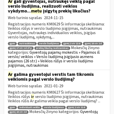
Ar
gali gyventojas, nutraukęs veiklą pagal
verslo liudijimą, realizuoti veiklos
vykdymo...
metu
įsigytų prekių likučius?
Web turinio sąrašas
2024-11-15
Registracijos numeris KM0629 Ši informacija skelbiama:
Veiklos rūšys ir verslo liudijimo įsigijimas, nutraukimas
Gyventojas, nutraukęs individualios veiklos, įsigijus
verslo liudijimą, vykdymą,...
gpm
nutraukimas
verslo liudijimas
gpmį 2 str 22 d
gpmį 10 str 2 d
Mokesčių žinyno
gpmį 17 str 1 d 27 p
prekių likučių realizavimas
kategorijos:
Gyventojų pajamų mokestis » Pajamos iš
verslo/ veiklos » Verslo liudijimą įsigijusio asmens
pajamos (26 str.) » Veiklos rūšys ir verslo liudijimo
įsigijimas, nutraukimas
Ar
galima gyventojui verstis tam tikromis
veiklomis pagal verslo liudijimą?
Web turinio sąrašas
2021-01-29
Registracijos numeris KM0627 Ši informacija skelbiama:
Veiklos rūšys
ir
verslo liudijimo įsigijimas, nutraukimas
Veiklos rūšis Ar galima veikla pagal verslo liudijimą? ...
gpm
individuali veikla
verslo liudijimas
gpmį 2 str 22 d
Mokesčių žinyno kategorijos:
Gyventojų
gpmį 10 str 2 d