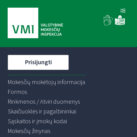
Prisijungti
Mokesčių mokėtojų informacija
Formos
Rinkmenos / Atviri duomenys
Skaičiuoklės ir pagalbininkai
Sąskaitos ir įmokų kodai
Mokesčių žinynas