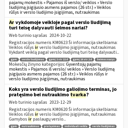
pajamų mokestis » Pajamos iš verslo/ veiklos » Verslo
liudijimą įsigijusio asmens pajamos (26 str.) » Veiklos
rūšys ir verslo liudijimo įsigijimas, nutraukimas
Ar
vykdomoje veikloje pagal verslo liudijimą
turi teisę dalyvauti šeimos nariai?
Web turinio sąrašas
2024-10-22
Registracijos numeris KM0623 Ši informacija skelbiama:
Veiklos rūšys
ir
verslo liudijimo įsigijimas, nutraukimas
Vykdant veiklą pagal verslo liudijimą turi teisę dalyvauti...
gpm
verslo liudijimas
gpmį 2 str 22 d
gpmį 10 str 2 d
šeimos narys
Mokesčių žinyno kategorijos:
Gyventojų pajamų
mokestis » Pajamos iš verslo/ veiklos » Verslo liudijimą
įsigijusio asmens pajamos (26 str.) » Veiklos rūšys ir
verslo liudijimo įsigijimas, nutraukimas
Koks yra verslo liudijimo galiojimo terminas, jo
pratęsimo bei nutraukimo
tvarka
?
Web turinio sąrašas
2023-12-29
Registracijos numeris KM0620 Ši informacija skelbiama:
Veiklos rūšys
ir
verslo liudijimo įsigijimas, nutraukimas
Gamybos
ir
paslaugų verslo...
gpm
nutraukimas
pratęsimas
individuali veikla
verslo liudijimas