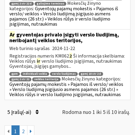
Mokesčių žinyno
gpmį 2 str 22 d
galiojimo terminas
kategorijos:
Gyventojų pajamų mokestis » Pajamos iš
verslo/ veiklos » Verslo liudijimą įsigijusio asmens
pajamos (26 str.) » Veiklos rūšys ir verslo liudijimo
įsigijimas, nutraukimas
Ar
gyventojas privalo įsigyti verslo liudijimą,
neribojantį veiklos teritorijos,
Web turinio sąrašas
2024-11-22
Registracijos numeris KM062
2
Ši informacija skelbiama:
Veiklos rūšys
ir
verslo liudijimo įsigijimas, nutraukimas
Gyventojas, įsigijęs gamybos...
gpm
individuali veikla
verslo liudijimas
gpmį 10 str 2 d
Mokesčių žinyno kategorijos:
gpmį 2 str 22
veiklos teritorija
Gyventojų pajamų mokestis » Pajamos iš verslo/ veiklos
» Verslo liudijimą įsigijusio asmens pajamos (26 str.) »
Veiklos rūšys ir verslo liudijimo įsigijimas, nutraukimas
5 Įrašų(-ai)
Rodoma nuo 1 iki 5 iš 10 irašų.
1
2