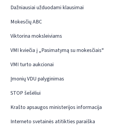
Dažniausiai užduodami klausimai
Mokesčių ABC
Viktorina moksleiviams
VMI kviečia į „Pasimatymą su mokesčiais“
VMI turto aukcionai
Įmonių VDU palyginimas
STOP šešėliui
Krašto apsaugos ministerijos informacija
Interneto svetainės atitikties paraiška