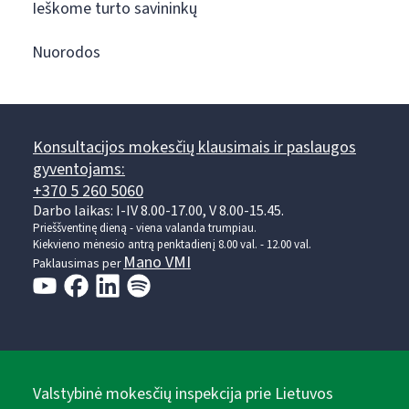
Ieškome turto savininkų
Nuorodos
Konsultacijos mokesčių klausimais ir paslaugos
gyventojams:
+370 5 260 5060
Darbo laikas: I-IV 8.00-17.00, V 8.00-15.45.
Prieššventinę dieną - viena valanda trumpiau.
Kiekvieno mėnesio antrą penktadienį 8.00 val. - 12.00 val.
Mano VMI
Paklausimas per
Valstybinė mokesčių inspekcija prie Lietuvos