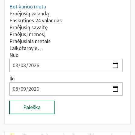
Bet kuriuo metu
Praėjusią valandą
Paskutines 24 valandas
Praėjusią savaitę
Praėjusį mėnesį
Praėjusiais metais
Laikotarpyje…
Nuo
Iki
Paieška