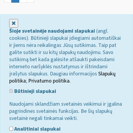
Uždaryti
Šioje svetainėje naudojami slapukai
(angl.
cookies). Būtinieji slapukai įdiegiami automatiškai
ir jiems nėra reikalingas Jūsų sutikimas. Taip pat
galite sutikti ir su kitų slapukų naudojimu. Savo
sutikimą bet kada galėsite atšaukti pakeisdami
interneto naršyklės nustatymus ir ištrindami
įrašytus slapukus. Daugiau informacijos
Slapukų
politika
;
Privatumo politika.
Būtinieji slapukai
Naudojami sklandžiam svetainės veikimui ir įgalina
pagrindines svetainės funkcijas. Be šių slapukų
svetainė negali tinkamai veikti.
Analitiniai slapukai