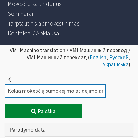
Mokesčių kalendorius
Seminarai
Tarptautinis apmokestinimas
Kontaktai / Apklausa
VMI Machine translation / VMI Машинный перевод /
VMI Машинний переклад (
English
,
Русский
,
Українська
)
Paieška
Parodymo data