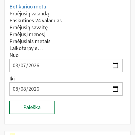
Bet kuriuo metu
Praėjusią valandą
Paskutines 24 valandas
Praėjusią savaitę
Praėjusį mėnesį
Praėjusiais metais
Laikotarpyje…
Nuo
Iki
Paieška