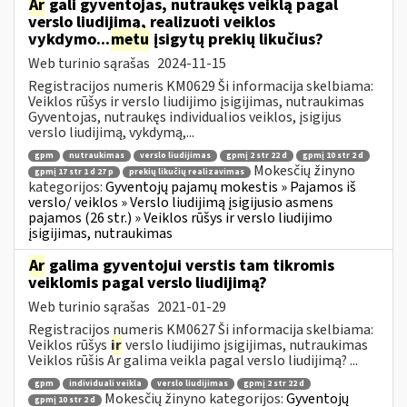
Ar
gali gyventojas, nutraukęs veiklą pagal
verslo liudijimą, realizuoti veiklos
vykdymo...
metu
įsigytų prekių likučius?
Web turinio sąrašas
2024-11-15
Registracijos numeris KM0629 Ši informacija skelbiama:
Veiklos rūšys ir verslo liudijimo įsigijimas, nutraukimas
Gyventojas, nutraukęs individualios veiklos, įsigijus
verslo liudijimą, vykdymą,...
gpm
nutraukimas
verslo liudijimas
gpmį 2 str 22 d
gpmį 10 str 2 d
Mokesčių žinyno
gpmį 17 str 1 d 27 p
prekių likučių realizavimas
kategorijos:
Gyventojų pajamų mokestis » Pajamos iš
verslo/ veiklos » Verslo liudijimą įsigijusio asmens
pajamos (26 str.) » Veiklos rūšys ir verslo liudijimo
įsigijimas, nutraukimas
Ar
galima gyventojui verstis tam tikromis
veiklomis pagal verslo liudijimą?
Web turinio sąrašas
2021-01-29
Registracijos numeris KM0627 Ši informacija skelbiama:
Veiklos rūšys
ir
verslo liudijimo įsigijimas, nutraukimas
Veiklos rūšis Ar galima veikla pagal verslo liudijimą? ...
gpm
individuali veikla
verslo liudijimas
gpmį 2 str 22 d
Mokesčių žinyno kategorijos:
Gyventojų
gpmį 10 str 2 d