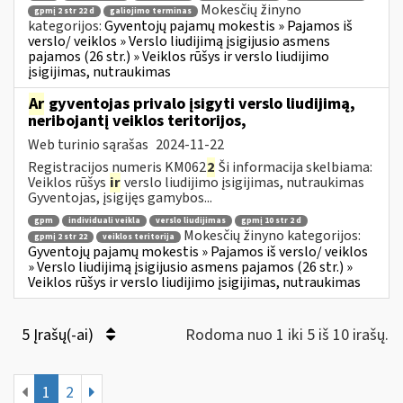
Mokesčių žinyno
gpmį 2 str 22 d
galiojimo terminas
kategorijos:
Gyventojų pajamų mokestis » Pajamos iš
verslo/ veiklos » Verslo liudijimą įsigijusio asmens
pajamos (26 str.) » Veiklos rūšys ir verslo liudijimo
įsigijimas, nutraukimas
Ar
gyventojas privalo įsigyti verslo liudijimą,
neribojantį veiklos teritorijos,
Web turinio sąrašas
2024-11-22
Registracijos numeris KM062
2
Ši informacija skelbiama:
Veiklos rūšys
ir
verslo liudijimo įsigijimas, nutraukimas
Gyventojas, įsigijęs gamybos...
gpm
individuali veikla
verslo liudijimas
gpmį 10 str 2 d
Mokesčių žinyno kategorijos:
gpmį 2 str 22
veiklos teritorija
Gyventojų pajamų mokestis » Pajamos iš verslo/ veiklos
» Verslo liudijimą įsigijusio asmens pajamos (26 str.) »
Veiklos rūšys ir verslo liudijimo įsigijimas, nutraukimas
5 Įrašų(-ai)
Rodoma nuo 1 iki 5 iš 10 irašų.
1
2