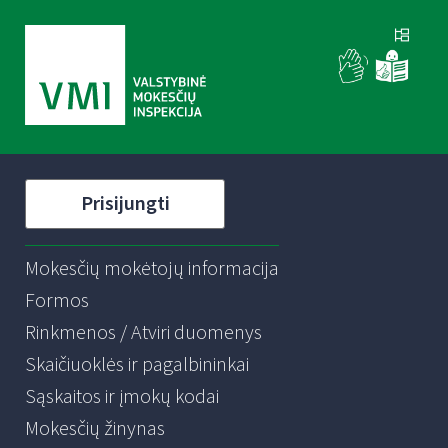
Prisijungti
Mokesčių mokėtojų informacija
Formos
Rinkmenos / Atviri duomenys
Skaičiuoklės ir pagalbininkai
Sąskaitos ir įmokų kodai
Mokesčių žinynas