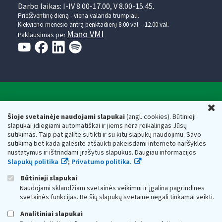
Darbo laikas: I-IV 8.00-17.00, V 8.00-15.45.
Prieššventinę dieną - viena valanda trumpiau.
Kiekvieno mėnesio antrą penktadienį 8.00 val. - 12.00 val.
Mano VMI
Paklausimas per
Valstybinė mokesčių inspekcija prie Lietuvos
U
Respublikos finansų ministerijos
Šioje svetainėje naudojami slapukai
(angl. cookies). Būtinieji
slapukai įdiegiami automatiškai ir jiems nėra reikalingas Jūsų
Biudžetinė įstaiga. Juridinio asmens kodas — 188659752,
sutikimas. Taip pat galite sutikti ir su kitų slapukų naudojimu. Savo
adresas: Vasario 16-osios g. 14, 01107 Vilnius, Lietuva, el.paštas:
sutikimą bet kada galėsite atšaukti pakeisdami interneto naršyklės
vmi@vmi.lt
, E. pristatymo dėžutės adresas 188659752
nustatymus ir ištrindami įrašytus slapukus. Daugiau informacijos
Duomenys apie Valstybinę mokesčių inspekciją prie Lietuvos
Slapukų politika
;
Privatumo politika.
Respublikos finansų ministerijos kaupiami ir saugomi Juridinių
asmenų registre
Būtinieji slapukai
Naudojami sklandžiam svetainės veikimui ir įgalina pagrindines
svetainės funkcijas. Be šių slapukų svetainė negali tinkamai veikti.
Analitiniai slapukai