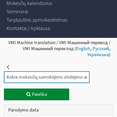
Mokesčių kalendorius
Seminarai
Tarptautinis apmokestinimas
Kontaktai / Apklausa
VMI Machine translation / VMI Машинный перевод /
VMI Машинний переклад (
English
,
Русский
,
Українська
)
Paieška
Parodymo data