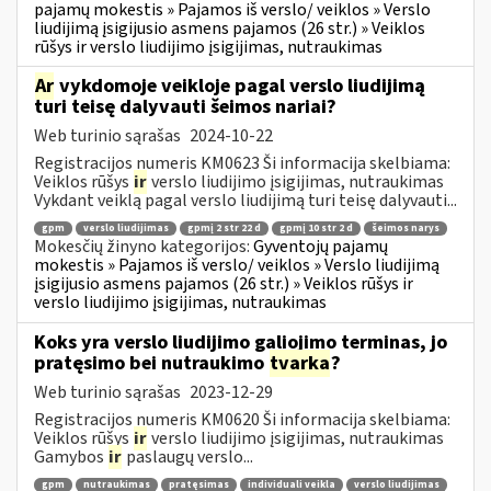
pajamų mokestis » Pajamos iš verslo/ veiklos » Verslo
liudijimą įsigijusio asmens pajamos (26 str.) » Veiklos
rūšys ir verslo liudijimo įsigijimas, nutraukimas
Ar
vykdomoje veikloje pagal verslo liudijimą
turi teisę dalyvauti šeimos nariai?
Web turinio sąrašas
2024-10-22
Registracijos numeris KM0623 Ši informacija skelbiama:
Veiklos rūšys
ir
verslo liudijimo įsigijimas, nutraukimas
Vykdant veiklą pagal verslo liudijimą turi teisę dalyvauti...
gpm
verslo liudijimas
gpmį 2 str 22 d
gpmį 10 str 2 d
šeimos narys
Mokesčių žinyno kategorijos:
Gyventojų pajamų
mokestis » Pajamos iš verslo/ veiklos » Verslo liudijimą
įsigijusio asmens pajamos (26 str.) » Veiklos rūšys ir
verslo liudijimo įsigijimas, nutraukimas
Koks yra verslo liudijimo galiojimo terminas, jo
pratęsimo bei nutraukimo
tvarka
?
Web turinio sąrašas
2023-12-29
Registracijos numeris KM0620 Ši informacija skelbiama:
Veiklos rūšys
ir
verslo liudijimo įsigijimas, nutraukimas
Gamybos
ir
paslaugų verslo...
gpm
nutraukimas
pratęsimas
individuali veikla
verslo liudijimas