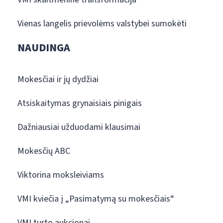
Vienas langelis prievolėms valstybei sumokėti
NAUDINGA
Mokesčiai ir jų dydžiai
Atsiskaitymas grynaisiais pinigais
Dažniausiai užduodami klausimai
Mokesčių ABC
Viktorina moksleiviams
VMI kviečia į „Pasimatymą su mokesčiais“
VMI turto aukcionai