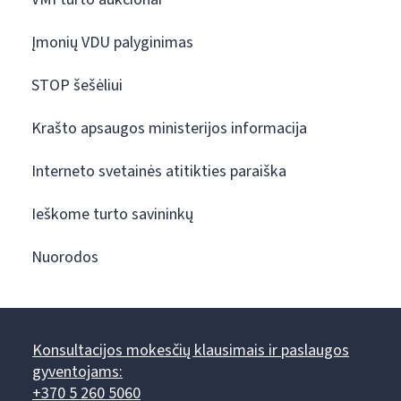
Įmonių VDU palyginimas
STOP šešėliui
Krašto apsaugos ministerijos informacija
Interneto svetainės atitikties paraiška
Ieškome turto savininkų
Nuorodos
Konsultacijos mokesčių klausimais ir paslaugos
gyventojams:
+370 5 260 5060