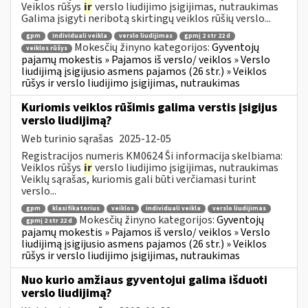
Veiklos rūšys
ir
verslo liudijimo įsigijimas, nutraukimas
Galima įsigyti neribotą skirtingų veiklos rūšių verslo...
gpm
individuali veikla
verslo liudijimas
gpmį 2 str 22 d
Mokesčių žinyno kategorijos:
Gyventojų
veiklos rūšys
pajamų mokestis » Pajamos iš verslo/ veiklos » Verslo
liudijimą įsigijusio asmens pajamos (26 str.) » Veiklos
rūšys ir verslo liudijimo įsigijimas, nutraukimas
Kuriomis veiklos rūšimis galima verstis įsigijus
verslo liudijimą?
Web turinio sąrašas
2025-12-05
Registracijos numeris KM0624 Ši informacija skelbiama:
Veiklos rūšys
ir
verslo liudijimo įsigijimas, nutraukimas
Veiklų sąrašas, kuriomis gali būti verčiamasi turint
verslo...
gpm
klasifikatorius
veiklos
individuali veikla
verslo liudijimas
Mokesčių žinyno kategorijos:
Gyventojų
gpmį 2 str 22 d
pajamų mokestis » Pajamos iš verslo/ veiklos » Verslo
liudijimą įsigijusio asmens pajamos (26 str.) » Veiklos
rūšys ir verslo liudijimo įsigijimas, nutraukimas
Nuo kurio amžiaus gyventojui galima išduoti
verslo liudijimą?