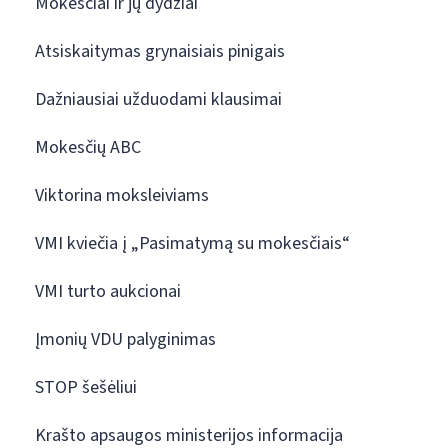
Mokesčiai ir jų dydžiai
Atsiskaitymas grynaisiais pinigais
Dažniausiai užduodami klausimai
Mokesčių ABC
Viktorina moksleiviams
VMI kviečia į „Pasimatymą su mokesčiais“
VMI turto aukcionai
Įmonių VDU palyginimas
STOP šešėliui
Krašto apsaugos ministerijos informacija