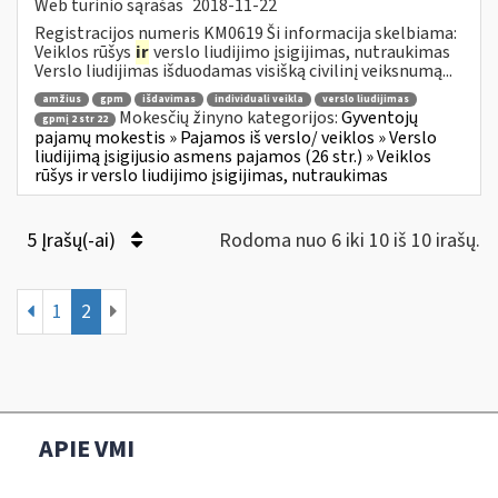
Web turinio sąrašas
2018-11-22
Registracijos numeris KM0619 Ši informacija skelbiama:
Veiklos rūšys
ir
verslo liudijimo įsigijimas, nutraukimas
Verslo liudijimas išduodamas visišką civilinį veiksnumą...
amžius
gpm
išdavimas
individuali veikla
verslo liudijimas
Mokesčių žinyno kategorijos:
Gyventojų
gpmį 2 str 22
pajamų mokestis » Pajamos iš verslo/ veiklos » Verslo
liudijimą įsigijusio asmens pajamos (26 str.) » Veiklos
rūšys ir verslo liudijimo įsigijimas, nutraukimas
5 Įrašų(-ai)
Rodoma nuo 6 iki 10 iš 10 irašų.
1
2
APIE VMI