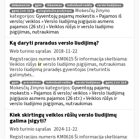
dokumentai
gpm
išdavimas
individuali veikla
verslo liudijimas
Mokesčių žinyno
gpmį 2 str 22 d
prieglobsčio prašytojai
kategorijos:
Gyventojų pajamų mokestis » Pajamos iš
verslo/ veiklos » Verslo liudijimą įsigijusio asmens
pajamos (26 str.) » Veiklos rūšys ir verslo liudijimo
įsigijimas, nutraukimas
Ką daryti praradus verslo liudijimą?
Web turinio sąrašas
2018-11-22
Registracijos numeris KM0615 Ši informacija skelbiama:
Veiklos rūšys
ir
verslo liudijimo įsigijimas, nutraukimas
Verslo liudijimą praradęs gyventojas (neturintis
galimybės...
gpm
praradimas
individuali veikla
verslo liudijimas
gpmį 2 str 22 d
Mokesčių žinyno kategorijos:
Gyventojų pajamų
mokestis » Pajamos iš verslo/ veiklos » Verslo liudijimą
įsigijusio asmens pajamos (26 str.) » Veiklos rūšys ir
verslo liudijimo įsigijimas, nutraukimas
Kiek skirtingų veiklos rūšių verslo liudijimų
galima įsigyti?
Web turinio sąrašas
2024-11-22
Registracijos numeris KM0616 Ši informacija skelbiama: