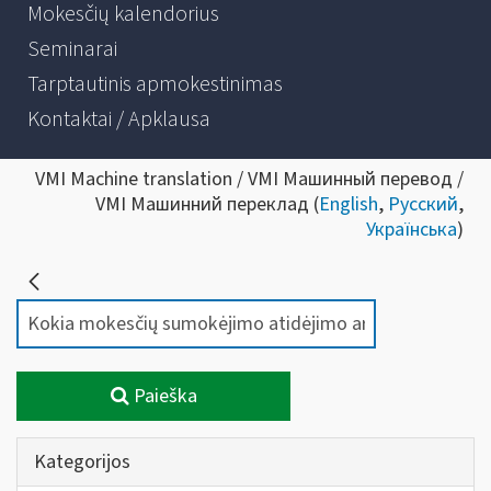
Mokesčių kalendorius
Seminarai
Tarptautinis apmokestinimas
Kontaktai / Apklausa
VMI Machine translation / VMI Машинный перевод /
VMI Машинний переклад (
English
,
Русский
,
Українська
)
Paieška
Kategorijos