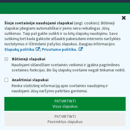
Valstybinė mokesčių inspekcija prie Lietuvos
U
Respublikos finansų ministerijos
Šioje svetainėje naudojami slapukai
(angl. cookies). Būtinieji
slapukai įdiegiami automatiškai ir jiems nėra reikalingas Jūsų
Biudžetinė įstaiga. Juridinio asmens kodas — 188659752,
sutikimas. Taip pat galite sutikti ir su kitų slapukų naudojimu. Savo
adresas: Vasario 16-osios g. 14, 01107 Vilnius, Lietuva, el.paštas:
sutikimą bet kada galėsite atšaukti pakeisdami interneto naršyklės
vmi@vmi.lt
, E. pristatymo dėžutės adresas 188659752
nustatymus ir ištrindami įrašytus slapukus. Daugiau informacijos
Duomenys apie Valstybinę mokesčių inspekciją prie Lietuvos
Slapukų politika
;
Privatumo politika.
Respublikos finansų ministerijos kaupiami ir saugomi Juridinių
asmenų registre
Būtinieji slapukai
Naudojami sklandžiam svetainės veikimui ir įgalina pagrindines
svetainės funkcijas. Be šių slapukų svetainė negali tinkamai veikti.
Analitiniai slapukai
Renka statistinę informaciją apie svetainės naudojimą ir
naudojami Jūsų naršymo patirties gerinimui.
PATVIRTINTI
Visus slapukus
PATVIRTINTI
Pasirinktus slapukus