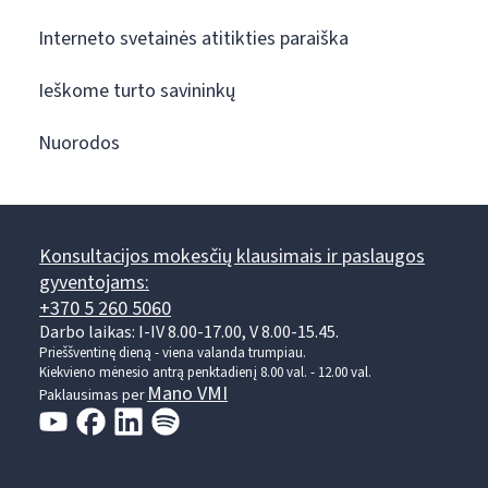
Interneto svetainės atitikties paraiška
Ieškome turto savininkų
Nuorodos
Konsultacijos mokesčių klausimais ir paslaugos
gyventojams:
+370 5 260 5060
Darbo laikas: I-IV 8.00-17.00, V 8.00-15.45.
Prieššventinę dieną - viena valanda trumpiau.
Kiekvieno mėnesio antrą penktadienį 8.00 val. - 12.00 val.
Mano VMI
Paklausimas per