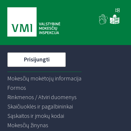
Prisijungti
Mokesčių mokėtojų informacija
Formos
Rinkmenos / Atviri duomenys
Skaičiuoklės ir pagalbininkai
Sąskaitos ir įmokų kodai
Mokesčių žinynas