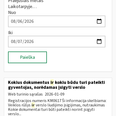
Praėjusiais metais
Laikotarpyje…
Nuo
Iki
Paieška
Kokius dokumentus
ir
kokiu būdu turi pateikti
gyventojas, norėdamas įsigyti verslo
Web turinio sąrašas
2026-01-09
Registracijos numeris KM0617 Ši informacija skelbiama:
Veiklos rūšys
ir
verslo liudijimo įsigijimas, nutraukimas
Kokie dokumentai turi būti pateikti norint įsigyti
verslo...