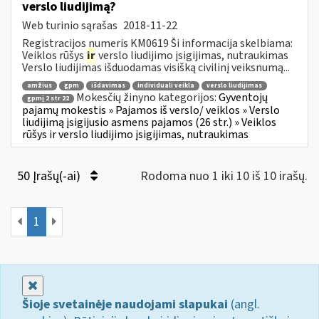
verslo liudijimą?
Web turinio sąrašas
2018-11-22
Registracijos numeris KM0619 Ši informacija skelbiama:
Veiklos rūšys
ir
verslo liudijimo įsigijimas, nutraukimas
Verslo liudijimas išduodamas visišką civilinį veiksnumą...
amžius
gpm
išdavimas
individuali veikla
verslo liudijimas
Mokesčių žinyno kategorijos:
Gyventojų
gpmį 2 str 22
pajamų mokestis » Pajamos iš verslo/ veiklos » Verslo
liudijimą įsigijusio asmens pajamos (26 str.) » Veiklos
rūšys ir verslo liudijimo įsigijimas, nutraukimas
50 Įrašų(-ai)
Rodoma nuo 1 iki 10 iš 10 irašų.
1
Uždaryti
Šioje svetainėje naudojami slapukai
(angl.