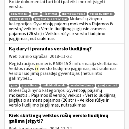
Kokie dokumentai turi būti pateikti norint įsigyti
verslo...
dokumentai
gpm
išdavimas
individuali veikla
verslo liudijimas
Mokesčių žinyno
gpmį 2 str 22 d
prieglobsčio prašytojai
kategorijos:
Gyventojų pajamų mokestis » Pajamos iš
verslo/ veiklos » Verslo liudijimą įsigijusio asmens
pajamos (26 str.) » Veiklos rūšys ir verslo liudijimo
įsigijimas, nutraukimas
Ką daryti praradus verslo liudijimą?
Web turinio sąrašas
2018-11-22
Registracijos numeris KM0615 Ši informacija skelbiama:
Veiklos rūšys
ir
verslo liudijimo įsigijimas, nutraukimas
Verslo liudijimą praradęs gyventojas (neturintis
galimybės...
gpm
praradimas
individuali veikla
verslo liudijimas
gpmį 2 str 22 d
Mokesčių žinyno kategorijos:
Gyventojų pajamų
mokestis » Pajamos iš verslo/ veiklos » Verslo liudijimą
įsigijusio asmens pajamos (26 str.) » Veiklos rūšys ir
verslo liudijimo įsigijimas, nutraukimas
Kiek skirtingų veiklos rūšių verslo liudijimų
galima įsigyti?
Web turinio sąrašas
2024-11-22