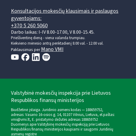
Konsultacijos mokesčių klausimais ir paslaugos
gyventojams:
+370 5 260 5060
Darbo laikas: I-IV 8.00-17.00, V 8.00-15.45.
Prieššventinę dieną - viena valanda trumpiau.
Kiekvieno mėnesio antrą penktadienį 8.00 val. - 12.00 val.
Mano VMI
Paklausimas per
Valstybinė mokesčių inspekcija prie Lietuvos
Respublikos finansų ministerijos
Biudžetinė įstaiga. Juridinio asmens kodas — 188659752,
adresas: Vasario 16-osios g. 14, 01107 Vilnius, Lietuva, el.paštas:
vmi@vmi.lt
, E. pristatymo dėžutės adresas 188659752
Duomenys apie Valstybinę mokesčių inspekciją prie Lietuvos
Respublikos finansų ministerijos kaupiami ir saugomi Juridinių
asmenų registre