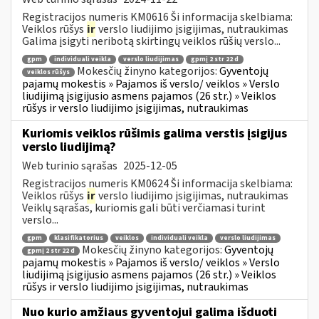
Registracijos numeris KM0616 Ši informacija skelbiama:
Veiklos rūšys
ir
verslo liudijimo įsigijimas, nutraukimas
Galima įsigyti neribotą skirtingų veiklos rūšių verslo...
gpm
individuali veikla
verslo liudijimas
gpmį 2 str 22 d
Mokesčių žinyno kategorijos:
Gyventojų
veiklos rūšys
pajamų mokestis » Pajamos iš verslo/ veiklos » Verslo
liudijimą įsigijusio asmens pajamos (26 str.) » Veiklos
rūšys ir verslo liudijimo įsigijimas, nutraukimas
Kuriomis veiklos rūšimis galima verstis įsigijus
verslo liudijimą?
Web turinio sąrašas
2025-12-05
Registracijos numeris KM0624 Ši informacija skelbiama:
Veiklos rūšys
ir
verslo liudijimo įsigijimas, nutraukimas
Veiklų sąrašas, kuriomis gali būti verčiamasi turint
verslo...
gpm
klasifikatorius
veiklos
individuali veikla
verslo liudijimas
Mokesčių žinyno kategorijos:
Gyventojų
gpmį 2 str 22 d
pajamų mokestis » Pajamos iš verslo/ veiklos » Verslo
liudijimą įsigijusio asmens pajamos (26 str.) » Veiklos
rūšys ir verslo liudijimo įsigijimas, nutraukimas
Nuo kurio amžiaus gyventojui galima išduoti