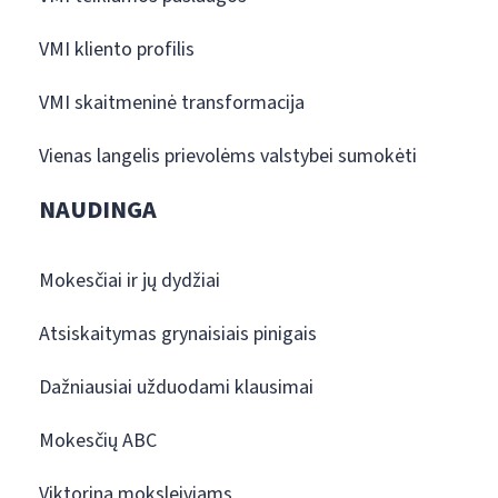
VMI kliento profilis
VMI skaitmeninė transformacija
Vienas langelis prievolėms valstybei sumokėti
NAUDINGA
Mokesčiai ir jų dydžiai
Atsiskaitymas grynaisiais pinigais
Dažniausiai užduodami klausimai
Mokesčių ABC
Viktorina moksleiviams