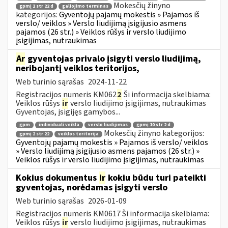
Mokesčių žinyno
gpmį 2 str 22 d
galiojimo terminas
kategorijos:
Gyventojų pajamų mokestis » Pajamos iš
verslo/ veiklos » Verslo liudijimą įsigijusio asmens
pajamos (26 str.) » Veiklos rūšys ir verslo liudijimo
įsigijimas, nutraukimas
Ar
gyventojas privalo įsigyti verslo liudijimą,
neribojantį veiklos teritorijos,
Web turinio sąrašas
2024-11-22
Registracijos numeris KM062
2
Ši informacija skelbiama:
Veiklos rūšys
ir
verslo liudijimo įsigijimas, nutraukimas
Gyventojas, įsigijęs gamybos...
gpm
individuali veikla
verslo liudijimas
gpmį 10 str 2 d
Mokesčių žinyno kategorijos:
gpmį 2 str 22
veiklos teritorija
Gyventojų pajamų mokestis » Pajamos iš verslo/ veiklos
» Verslo liudijimą įsigijusio asmens pajamos (26 str.) »
Veiklos rūšys ir verslo liudijimo įsigijimas, nutraukimas
Kokius dokumentus
ir
kokiu būdu turi pateikti
gyventojas, norėdamas įsigyti verslo
Web turinio sąrašas
2026-01-09
Registracijos numeris KM0617 Ši informacija skelbiama:
Veiklos rūšys
ir
verslo liudijimo įsigijimas, nutraukimas