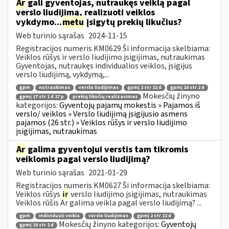
Ar
gali gyventojas, nutraukęs veiklą pagal
verslo liudijimą, realizuoti veiklos
vykdymo...
metu
įsigytų prekių likučius?
Web turinio sąrašas
2024-11-15
Registracijos numeris KM0629 Ši informacija skelbiama:
Veiklos rūšys ir verslo liudijimo įsigijimas, nutraukimas
Gyventojas, nutraukęs individualios veiklos, įsigijus
verslo liudijimą, vykdymą,...
gpm
nutraukimas
verslo liudijimas
gpmį 2 str 22 d
gpmį 10 str 2 d
Mokesčių žinyno
gpmį 17 str 1 d 27 p
prekių likučių realizavimas
kategorijos:
Gyventojų pajamų mokestis » Pajamos iš
verslo/ veiklos » Verslo liudijimą įsigijusio asmens
pajamos (26 str.) » Veiklos rūšys ir verslo liudijimo
įsigijimas, nutraukimas
Ar
galima gyventojui verstis tam tikromis
veiklomis pagal verslo liudijimą?
Web turinio sąrašas
2021-01-29
Registracijos numeris KM0627 Ši informacija skelbiama:
Veiklos rūšys
ir
verslo liudijimo įsigijimas, nutraukimas
Veiklos rūšis Ar galima veikla pagal verslo liudijimą? ...
gpm
individuali veikla
verslo liudijimas
gpmį 2 str 22 d
Mokesčių žinyno kategorijos:
Gyventojų
gpmį 10 str 2 d