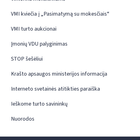
VMI kviečia į „Pasimatymą su mokesčiais“
VMI turto aukcionai
Įmonių VDU palyginimas
STOP šešėliui
Krašto apsaugos ministerijos informacija
Interneto svetainės atitikties paraiška
Ieškome turto savininkų
Nuorodos