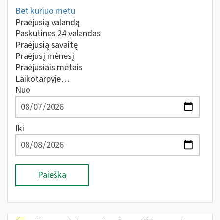
Bet kuriuo metu
Praėjusią valandą
Paskutines 24 valandas
Praėjusią savaitę
Praėjusį mėnesį
Praėjusiais metais
Laikotarpyje…
Nuo
Iki
Paieška