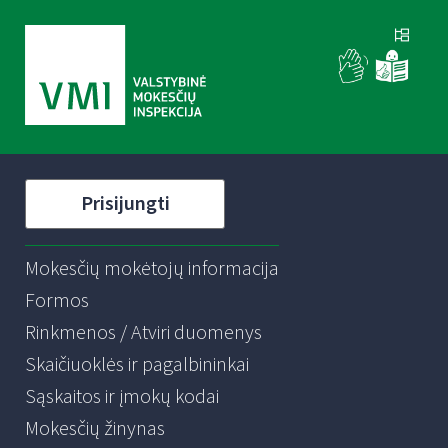
Prisijungti
Mokesčių mokėtojų informacija
Formos
Rinkmenos / Atviri duomenys
Skaičiuoklės ir pagalbininkai
Sąskaitos ir įmokų kodai
Mokesčių žinynas