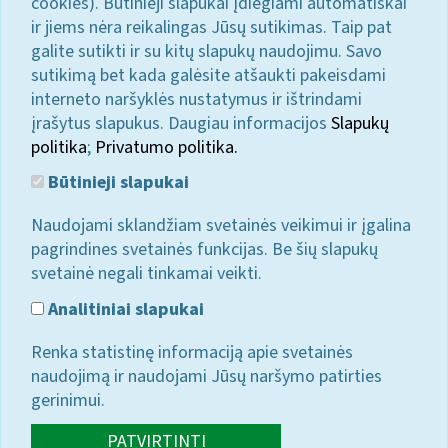
cookies). Būtinieji slapukai įdiegiami automatiškai
ir jiems nėra reikalingas Jūsų sutikimas. Taip pat
galite sutikti ir su kitų slapukų naudojimu. Savo
sutikimą bet kada galėsite atšaukti pakeisdami
interneto naršyklės nustatymus ir ištrindami
įrašytus slapukus. Daugiau informacijos
Slapukų
politika
;
Privatumo politika.
Būtinieji slapukai
Naudojami sklandžiam svetainės veikimui ir įgalina
pagrindines svetainės funkcijas. Be šių slapukų
svetainė negali tinkamai veikti.
Analitiniai slapukai
Renka statistinę informaciją apie svetainės
naudojimą ir naudojami Jūsų naršymo patirties
gerinimui.
PATVIRTINTI