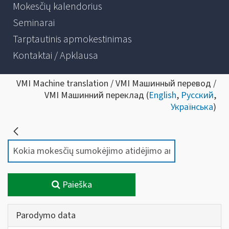
Mokesčių kalendorius
Seminarai
Tarptautinis apmokestinimas
Kontaktai / Apklausa
VMI Machine translation / VMI Машинный перевод /
VMI Машинний переклад (
English
,
Русский
,
Українська
)
Paieška
Parodymo data