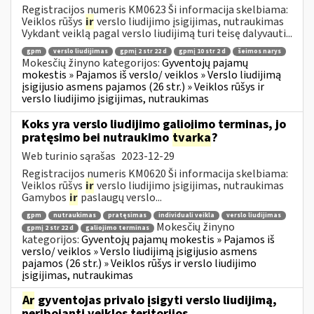
Registracijos numeris KM0623 Ši informacija skelbiama:
Veiklos rūšys
ir
verslo liudijimo įsigijimas, nutraukimas
Vykdant veiklą pagal verslo liudijimą turi teisę dalyvauti...
gpm
verslo liudijimas
gpmį 2 str 22 d
gpmį 10 str 2 d
šeimos narys
Mokesčių žinyno kategorijos:
Gyventojų pajamų
mokestis » Pajamos iš verslo/ veiklos » Verslo liudijimą
įsigijusio asmens pajamos (26 str.) » Veiklos rūšys ir
verslo liudijimo įsigijimas, nutraukimas
Koks yra verslo liudijimo galiojimo terminas, jo
pratęsimo bei nutraukimo
tvarka
?
Web turinio sąrašas
2023-12-29
Registracijos numeris KM0620 Ši informacija skelbiama:
Veiklos rūšys
ir
verslo liudijimo įsigijimas, nutraukimas
Gamybos
ir
paslaugų verslo...
gpm
nutraukimas
pratęsimas
individuali veikla
verslo liudijimas
Mokesčių žinyno
gpmį 2 str 22 d
galiojimo terminas
kategorijos:
Gyventojų pajamų mokestis » Pajamos iš
verslo/ veiklos » Verslo liudijimą įsigijusio asmens
pajamos (26 str.) » Veiklos rūšys ir verslo liudijimo
įsigijimas, nutraukimas
Ar
gyventojas privalo įsigyti verslo liudijimą,
neribojantį veiklos teritorijos,