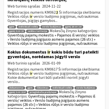
Web turinio sąrašas
2024-11-22
Registracijos numeris KM062
2
Ši informacija skelbiama:
Veiklos rūšys
ir
verslo liudijimo įsigijimas, nutraukimas
Gyventojas, įsigijęs gamybos...
gpm
individuali veikla
verslo liudijimas
gpmį 10 str 2 d
Mokesčių žinyno kategorijos:
gpmį 2 str 22
veiklos teritorija
Gyventojų pajamų mokestis » Pajamos iš verslo/ veiklos
» Verslo liudijimą įsigijusio asmens pajamos (26 str.) »
Veiklos rūšys ir verslo liudijimo įsigijimas, nutraukimas
Kokius dokumentus
ir
kokiu būdu turi pateikti
gyventojas, norėdamas įsigyti verslo
Web turinio sąrašas
2026-01-09
Registracijos numeris KM0617 Ši informacija skelbiama:
Veiklos rūšys
ir
verslo liudijimo įsigijimas, nutraukimas
Kokie dokumentai turi būti pateikti norint įsigyti
verslo...
dokumentai
gpm
išdavimas
individuali veikla
verslo liudijimas
Mokesčių žinyno
gpmį 2 str 22 d
prieglobsčio prašytojai
kategorijos:
Gyventojų pajamų mokestis » Pajamos iš
verslo/ veiklos » Verslo liudijimą įsigijusio asmens
pajamos (26 str.) » Veiklos rūšys ir verslo liudijimo
įsigijimas, nutraukimas