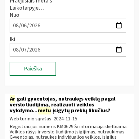
Praėjusiais metais
Laikotarpyje…
Nuo
Iki
Paieška
Ar
gali gyventojas, nutraukęs veiklą pagal
verslo liudijimą, realizuoti veiklos
vykdymo...
metu
įsigytų prekių likučius?
Web turinio sąrašas
2024-11-15
Registracijos numeris KM0629 Ši informacija skelbiama:
Veiklos rūšys ir verslo liudijimo įsigijimas, nutraukimas
Gyventojas, nutraukęs individualios veiklos, įsigijus