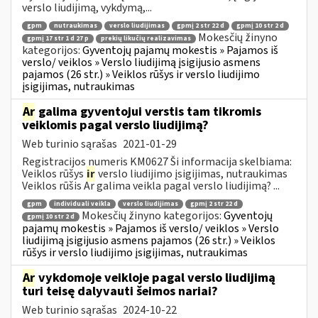
verslo liudijimą, vykdymą,...
gpm
nutraukimas
verslo liudijimas
gpmį 2 str 22 d
gpmį 10 str 2 d
Mokesčių žinyno
gpmį 17 str 1 d 27 p
prekių likučių realizavimas
kategorijos:
Gyventojų pajamų mokestis » Pajamos iš
verslo/ veiklos » Verslo liudijimą įsigijusio asmens
pajamos (26 str.) » Veiklos rūšys ir verslo liudijimo
įsigijimas, nutraukimas
Ar
galima gyventojui verstis tam tikromis
veiklomis pagal verslo liudijimą?
Web turinio sąrašas
2021-01-29
Registracijos numeris KM0627 Ši informacija skelbiama:
Veiklos rūšys
ir
verslo liudijimo įsigijimas, nutraukimas
Veiklos rūšis Ar galima veikla pagal verslo liudijimą? ...
gpm
individuali veikla
verslo liudijimas
gpmį 2 str 22 d
Mokesčių žinyno kategorijos:
Gyventojų
gpmį 10 str 2 d
pajamų mokestis » Pajamos iš verslo/ veiklos » Verslo
liudijimą įsigijusio asmens pajamos (26 str.) » Veiklos
rūšys ir verslo liudijimo įsigijimas, nutraukimas
Ar
vykdomoje veikloje pagal verslo liudijimą
turi teisę dalyvauti šeimos nariai?
Web turinio sąrašas
2024-10-22