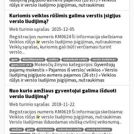
rūšys ir verslo liudijimo įsigijimas, nutraukimas
Kuriomis veiklos rūšimis galima verstis įsigijus
verslo liudijimą?
Web turinio sąrašas
2025-12-05
Registracijos numeris KM0624 Ši informacija skelbiama:
Veiklos rūšys
ir
verslo liudijimo įsigijimas, nutraukimas
Veiklų sąrašas, kuriomis gali būti verčiamasi turint
verslo...
gpm
klasifikatorius
veiklos
individuali veikla
verslo liudijimas
Mokesčių žinyno kategorijos:
Gyventojų
gpmį 2 str 22 d
pajamų mokestis » Pajamos iš verslo/ veiklos » Verslo
liudijimą įsigijusio asmens pajamos (26 str.) » Veiklos
rūšys ir verslo liudijimo įsigijimas, nutraukimas
Nuo kurio amžiaus gyventojui galima išduoti
verslo liudijimą?
Web turinio sąrašas
2018-11-22
Registracijos numeris KM0619 Ši informacija skelbiama:
Veiklos rūšys
ir
verslo liudijimo įsigijimas, nutraukimas
Verslo liudijimas išduodamas visišką civilinį veiksnumą...
amžius
gpm
išdavimas
individuali veikla
verslo liudijimas