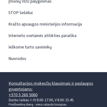
Įmonių VDU palyginimas
STOP šešėliui
Krašto apsaugos ministerijos informacija
Interneto svetainės atitikties paraiška
Ieškome turto savininkų
Nuorodos
Konsultacijos mokesčių klausimais ir paslaugos
gyventojams:
+370 5 260 5060
Darbo laikas: I-IV 8.00-17.00, V 8.00-15.45.
Prieššventinę dieną - viena valanda trumpiau.