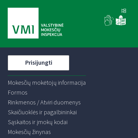
Prisijungti
Mokesčių mokėtojų informacija
Formos
Rinkmenos / Atviri duomenys
Skaičiuoklės ir pagalbininkai
Sąskaitos ir įmokų kodai
Mokesčių žinynas