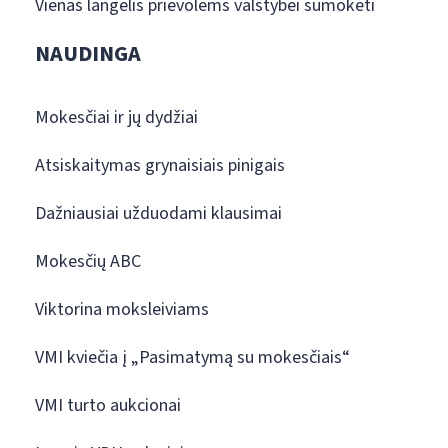
Vienas langelis prievolėms valstybei sumokėti
NAUDINGA
Mokesčiai ir jų dydžiai
Atsiskaitymas grynaisiais pinigais
Dažniausiai užduodami klausimai
Mokesčių ABC
Viktorina moksleiviams
VMI kviečia į „Pasimatymą su mokesčiais“
VMI turto aukcionai