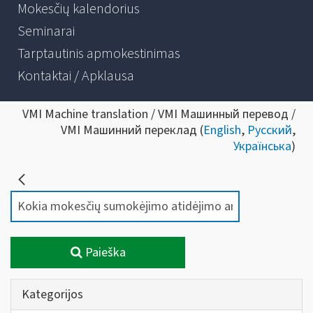
Mokesčių kalendorius
Seminarai
Tarptautinis apmokestinimas
Kontaktai / Apklausa
VMI Machine translation / VMI Машинный перевод /
VMI Машинний переклад (
English
,
Русский
,
Українська
)
Paieška
Kategorijos