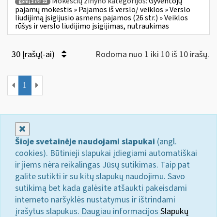
Mokesčių žinyno kategorijos:
Gyventojų
gpmį 2 str 22
pajamų mokestis » Pajamos iš verslo/ veiklos » Verslo
liudijimą įsigijusio asmens pajamos (26 str.) » Veiklos
rūšys ir verslo liudijimo įsigijimas, nutraukimas
30 Įrašų(-ai)
Rodoma nuo 1 iki 10 iš 10 irašų.
1
Uždaryti
Šioje svetainėje naudojami slapukai
(angl.
cookies). Būtinieji slapukai įdiegiami automatiškai
ir jiems nėra reikalingas Jūsų sutikimas. Taip pat
galite sutikti ir su kitų slapukų naudojimu. Savo
sutikimą bet kada galėsite atšaukti pakeisdami
interneto naršyklės nustatymus ir ištrindami
įrašytus slapukus. Daugiau informacijos
Slapukų