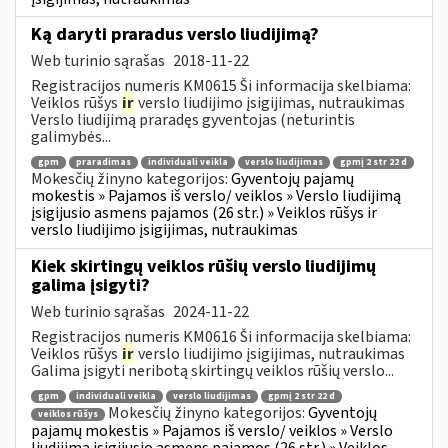
Ką daryti praradus verslo liudijimą?
Web turinio sąrašas
2018-11-22
Registracijos numeris KM0615 Ši informacija skelbiama:
Veiklos rūšys
ir
verslo liudijimo įsigijimas, nutraukimas
Verslo liudijimą praradęs gyventojas (neturintis
galimybės...
gpm
praradimas
individuali veikla
verslo liudijimas
gpmį 2 str 22 d
Mokesčių žinyno kategorijos:
Gyventojų pajamų
mokestis » Pajamos iš verslo/ veiklos » Verslo liudijimą
įsigijusio asmens pajamos (26 str.) » Veiklos rūšys ir
verslo liudijimo įsigijimas, nutraukimas
Kiek skirtingų veiklos rūšių verslo liudijimų
galima įsigyti?
Web turinio sąrašas
2024-11-22
Registracijos numeris KM0616 Ši informacija skelbiama:
Veiklos rūšys
ir
verslo liudijimo įsigijimas, nutraukimas
Galima įsigyti neribotą skirtingų veiklos rūšių verslo...
gpm
individuali veikla
verslo liudijimas
gpmį 2 str 22 d
Mokesčių žinyno kategorijos:
Gyventojų
veiklos rūšys
pajamų mokestis » Pajamos iš verslo/ veiklos » Verslo
liudijimą įsigijusio asmens pajamos (26 str.) » Veiklos