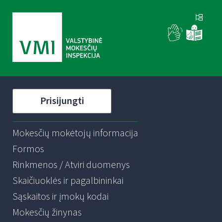
Prisijungti
Mokesčių mokėtojų informacija
Formos
Rinkmenos / Atviri duomenys
Skaičiuoklės ir pagalbininkai
Sąskaitos ir įmokų kodai
Mokesčių žinynas