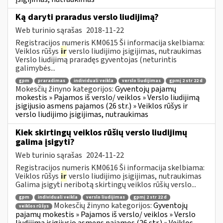
Ką daryti praradus verslo liudijimą?
Web turinio sąrašas
2018-11-22
Registracijos numeris KM0615 Ši informacija skelbiama:
Veiklos rūšys
ir
verslo liudijimo įsigijimas, nutraukimas
Verslo liudijimą praradęs gyventojas (neturintis
galimybės...
gpm
praradimas
individuali veikla
verslo liudijimas
gpmį 2 str 22 d
Mokesčių žinyno kategorijos:
Gyventojų pajamų
mokestis » Pajamos iš verslo/ veiklos » Verslo liudijimą
įsigijusio asmens pajamos (26 str.) » Veiklos rūšys ir
verslo liudijimo įsigijimas, nutraukimas
Kiek skirtingų veiklos rūšių verslo liudijimų
galima įsigyti?
Web turinio sąrašas
2024-11-22
Registracijos numeris KM0616 Ši informacija skelbiama:
Veiklos rūšys
ir
verslo liudijimo įsigijimas, nutraukimas
Galima įsigyti neribotą skirtingų veiklos rūšių verslo...
gpm
individuali veikla
verslo liudijimas
gpmį 2 str 22 d
Mokesčių žinyno kategorijos:
Gyventojų
veiklos rūšys
pajamų mokestis » Pajamos iš verslo/ veiklos » Verslo
liudijimą įsigijusio asmens pajamos (26 str.) » Veiklos