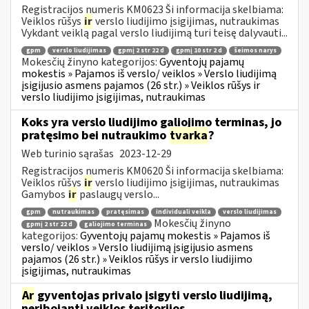
Registracijos numeris KM0623 Ši informacija skelbiama:
Veiklos rūšys
ir
verslo liudijimo įsigijimas, nutraukimas
Vykdant veiklą pagal verslo liudijimą turi teisę dalyvauti...
gpm
verslo liudijimas
gpmį 2 str 22 d
gpmį 10 str 2 d
šeimos narys
Mokesčių žinyno kategorijos:
Gyventojų pajamų
mokestis » Pajamos iš verslo/ veiklos » Verslo liudijimą
įsigijusio asmens pajamos (26 str.) » Veiklos rūšys ir
verslo liudijimo įsigijimas, nutraukimas
Koks yra verslo liudijimo galiojimo terminas, jo
pratęsimo bei nutraukimo
tvarka
?
Web turinio sąrašas
2023-12-29
Registracijos numeris KM0620 Ši informacija skelbiama:
Veiklos rūšys
ir
verslo liudijimo įsigijimas, nutraukimas
Gamybos
ir
paslaugų verslo...
gpm
nutraukimas
pratęsimas
individuali veikla
verslo liudijimas
Mokesčių žinyno
gpmį 2 str 22 d
galiojimo terminas
kategorijos:
Gyventojų pajamų mokestis » Pajamos iš
verslo/ veiklos » Verslo liudijimą įsigijusio asmens
pajamos (26 str.) » Veiklos rūšys ir verslo liudijimo
įsigijimas, nutraukimas
Ar
gyventojas privalo įsigyti verslo liudijimą,
neribojantį veiklos teritorijos,