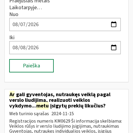
Praėjusiais metais
Laikotarpyje…
Nuo
Iki
Paieška
Ar
gali gyventojas, nutraukęs veiklą pagal
verslo liudijimą, realizuoti veiklos
vykdymo...
metu
įsigytų prekių likučius?
Web turinio sąrašas
2024-11-15
Registracijos numeris KM0629 Ši informacija skelbiama:
Veiklos rūšys ir verslo liudijimo įsigijimas, nutraukimas
Gyventojas, nutraukęs individualios veiklos, įsigijus