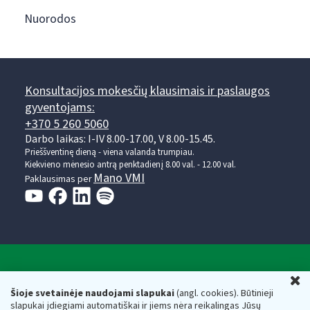
Nuorodos
Konsultacijos mokesčių klausimais ir paslaugos
gyventojams:
+370 5 260 5060
Darbo laikas: I-IV 8.00-17.00, V 8.00-15.45.
Prieššventinę dieną - viena valanda trumpiau.
Kiekvieno mėnesio antrą penktadienį 8.00 val. - 12.00 val.
Mano VMI
Paklausimas per
Valstybinė mokesčių inspekcija prie Lietuvos
U
Respublikos finansų ministerijos
Šioje svetainėje naudojami slapukai
(angl. cookies). Būtinieji
slapukai įdiegiami automatiškai ir jiems nėra reikalingas Jūsų