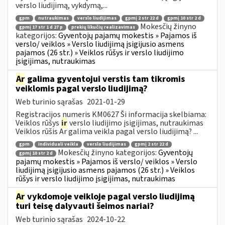
verslo liudijimą, vykdymą,...
gpm
nutraukimas
verslo liudijimas
gpmį 2 str 22 d
gpmį 10 str 2 d
Mokesčių žinyno
gpmį 17 str 1 d 27 p
prekių likučių realizavimas
kategorijos:
Gyventojų pajamų mokestis » Pajamos iš
verslo/ veiklos » Verslo liudijimą įsigijusio asmens
pajamos (26 str.) » Veiklos rūšys ir verslo liudijimo
įsigijimas, nutraukimas
Ar
galima gyventojui verstis tam tikromis
veiklomis pagal verslo liudijimą?
Web turinio sąrašas
2021-01-29
Registracijos numeris KM0627 Ši informacija skelbiama:
Veiklos rūšys
ir
verslo liudijimo įsigijimas, nutraukimas
Veiklos rūšis Ar galima veikla pagal verslo liudijimą? ...
gpm
individuali veikla
verslo liudijimas
gpmį 2 str 22 d
Mokesčių žinyno kategorijos:
Gyventojų
gpmį 10 str 2 d
pajamų mokestis » Pajamos iš verslo/ veiklos » Verslo
liudijimą įsigijusio asmens pajamos (26 str.) » Veiklos
rūšys ir verslo liudijimo įsigijimas, nutraukimas
Ar
vykdomoje veikloje pagal verslo liudijimą
turi teisę dalyvauti šeimos nariai?
Web turinio sąrašas
2024-10-22