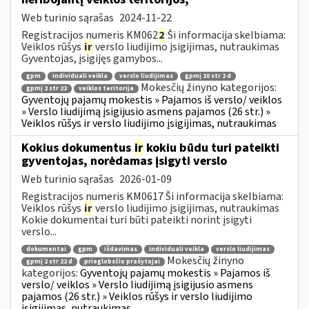
Web turinio sąrašas
2024-11-22
Registracijos numeris KM062
2
Ši informacija skelbiama:
Veiklos rūšys
ir
verslo liudijimo įsigijimas, nutraukimas
Gyventojas, įsigijęs gamybos...
gpm
individuali veikla
verslo liudijimas
gpmį 10 str 2 d
Mokesčių žinyno kategorijos:
gpmį 2 str 22
veiklos teritorija
Gyventojų pajamų mokestis » Pajamos iš verslo/ veiklos
» Verslo liudijimą įsigijusio asmens pajamos (26 str.) »
Veiklos rūšys ir verslo liudijimo įsigijimas, nutraukimas
Kokius dokumentus
ir
kokiu būdu turi pateikti
gyventojas, norėdamas įsigyti verslo
Web turinio sąrašas
2026-01-09
Registracijos numeris KM0617 Ši informacija skelbiama:
Veiklos rūšys
ir
verslo liudijimo įsigijimas, nutraukimas
Kokie dokumentai turi būti pateikti norint įsigyti
verslo...
dokumentai
gpm
išdavimas
individuali veikla
verslo liudijimas
Mokesčių žinyno
gpmį 2 str 22 d
prieglobsčio prašytojai
kategorijos:
Gyventojų pajamų mokestis » Pajamos iš
verslo/ veiklos » Verslo liudijimą įsigijusio asmens
pajamos (26 str.) » Veiklos rūšys ir verslo liudijimo
įsigijimas, nutraukimas