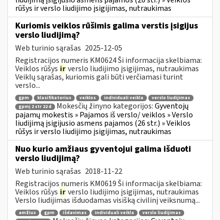
rūšys ir verslo liudijimo įsigijimas, nutraukimas
Kuriomis veiklos rūšimis galima verstis įsigijus
verslo liudijimą?
Web turinio sąrašas
2025-12-05
Registracijos numeris KM0624 Ši informacija skelbiama:
Veiklos rūšys
ir
verslo liudijimo įsigijimas, nutraukimas
Veiklų sąrašas, kuriomis gali būti verčiamasi turint
verslo...
gpm
klasifikatorius
veiklos
individuali veikla
verslo liudijimas
Mokesčių žinyno kategorijos:
Gyventojų
gpmį 2 str 22 d
pajamų mokestis » Pajamos iš verslo/ veiklos » Verslo
liudijimą įsigijusio asmens pajamos (26 str.) » Veiklos
rūšys ir verslo liudijimo įsigijimas, nutraukimas
Nuo kurio amžiaus gyventojui galima išduoti
verslo liudijimą?
Web turinio sąrašas
2018-11-22
Registracijos numeris KM0619 Ši informacija skelbiama:
Veiklos rūšys
ir
verslo liudijimo įsigijimas, nutraukimas
Verslo liudijimas išduodamas visišką civilinį veiksnumą...
amžius
gpm
išdavimas
individuali veikla
verslo liudijimas