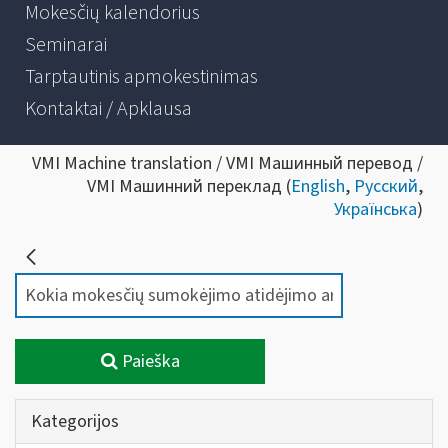
Mokesčių kalendorius
Seminarai
Tarptautinis apmokestinimas
Kontaktai / Apklausa
VMI Machine translation / VMI Машинный перевод /
VMI Машинний переклад (
English
,
Русский
,
Українська
)
Paieška
Kategorijos