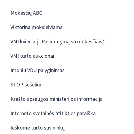
Mokesčių ABC
Viktorina moksleiviams
VMI kviečia į „Pasimatymą su mokesčiais“
VMI turto aukcionai
Įmonių VDU palyginimas
STOP šešėliui
Krašto apsaugos ministerijos informacija
Interneto svetainės atitikties paraiška
Ieškome turto savininkų