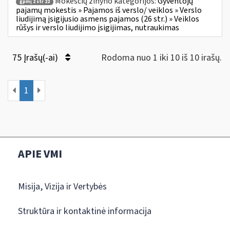
Mokesčių žinyno kategorijos:
Gyventojų
gpmį 2 str 22
pajamų mokestis » Pajamos iš verslo/ veiklos » Verslo
liudijimą įsigijusio asmens pajamos (26 str.) » Veiklos
rūšys ir verslo liudijimo įsigijimas, nutraukimas
75 Įrašų(-ai)
Rodoma nuo 1 iki 10 iš 10 irašų.
1
APIE VMI
Misija, Vizija ir Vertybės
Struktūra ir kontaktinė informacija