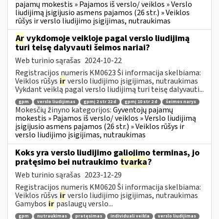
pajamų mokestis » Pajamos iš verslo/ veiklos » Verslo
liudijimą įsigijusio asmens pajamos (26 str.) » Veiklos
rūšys ir verslo liudijimo įsigijimas, nutraukimas
Ar
vykdomoje veikloje pagal verslo liudijimą
turi teisę dalyvauti šeimos nariai?
Web turinio sąrašas
2024-10-22
Registracijos numeris KM0623 Ši informacija skelbiama:
Veiklos rūšys
ir
verslo liudijimo įsigijimas, nutraukimas
Vykdant veiklą pagal verslo liudijimą turi teisę dalyvauti...
gpm
verslo liudijimas
gpmį 2 str 22 d
gpmį 10 str 2 d
šeimos narys
Mokesčių žinyno kategorijos:
Gyventojų pajamų
mokestis » Pajamos iš verslo/ veiklos » Verslo liudijimą
įsigijusio asmens pajamos (26 str.) » Veiklos rūšys ir
verslo liudijimo įsigijimas, nutraukimas
Koks yra verslo liudijimo galiojimo terminas, jo
pratęsimo bei nutraukimo
tvarka
?
Web turinio sąrašas
2023-12-29
Registracijos numeris KM0620 Ši informacija skelbiama:
Veiklos rūšys
ir
verslo liudijimo įsigijimas, nutraukimas
Gamybos
ir
paslaugų verslo...
gpm
nutraukimas
pratęsimas
individuali veikla
verslo liudijimas