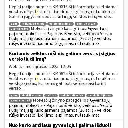
Registracijos numeris KM0616 Ši informacija skelbiama:
Veiklos rūšys
ir
verslo liudijimo įsigijimas, nutraukimas
Galima įsigyti neribotą skirtingų veiklos rūšių verslo...
gpm
individuali veikla
verslo liudijimas
gpmį 2 str 22 d
Mokesčių žinyno kategorijos:
Gyventojų
veiklos rūšys
pajamų mokestis » Pajamos iš verslo/ veiklos » Verslo
liudijimą įsigijusio asmens pajamos (26 str.) » Veiklos
rūšys ir verslo liudijimo įsigijimas, nutraukimas
Kuriomis veiklos rūšimis galima verstis įsigijus
verslo liudijimą?
Web turinio sąrašas
2025-12-05
Registracijos numeris KM0624 Ši informacija skelbiama:
Veiklos rūšys
ir
verslo liudijimo įsigijimas, nutraukimas
Veiklų sąrašas, kuriomis gali būti verčiamasi turint
verslo...
gpm
klasifikatorius
veiklos
individuali veikla
verslo liudijimas
Mokesčių žinyno kategorijos:
Gyventojų
gpmį 2 str 22 d
pajamų mokestis » Pajamos iš verslo/ veiklos » Verslo
liudijimą įsigijusio asmens pajamos (26 str.) » Veiklos
rūšys ir verslo liudijimo įsigijimas, nutraukimas
Nuo kurio amžiaus gyventojui galima išduoti