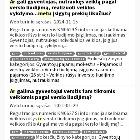
Ar
gali gyventojas, nutraukęs veiklą pagal
verslo liudijimą, realizuoti veiklos
vykdymo...
metu
įsigytų prekių likučius?
Web turinio sąrašas
2024-11-15
Registracijos numeris KM0629 Ši informacija skelbiama:
Veiklos rūšys ir verslo liudijimo įsigijimas, nutraukimas
Gyventojas, nutraukęs individualios veiklos, įsigijus
verslo liudijimą, vykdymą,...
gpm
nutraukimas
verslo liudijimas
gpmį 2 str 22 d
gpmį 10 str 2 d
Mokesčių žinyno
gpmį 17 str 1 d 27 p
prekių likučių realizavimas
kategorijos:
Gyventojų pajamų mokestis » Pajamos iš
verslo/ veiklos » Verslo liudijimą įsigijusio asmens
pajamos (26 str.) » Veiklos rūšys ir verslo liudijimo
įsigijimas, nutraukimas
Ar
galima gyventojui verstis tam tikromis
veiklomis pagal verslo liudijimą?
Web turinio sąrašas
2021-01-29
Registracijos numeris KM0627 Ši informacija skelbiama:
Veiklos rūšys
ir
verslo liudijimo įsigijimas, nutraukimas
Veiklos rūšis Ar galima veikla pagal verslo liudijimą? ...
gpm
individuali veikla
verslo liudijimas
gpmį 2 str 22 d
Mokesčių žinyno kategorijos:
Gyventojų
gpmį 10 str 2 d