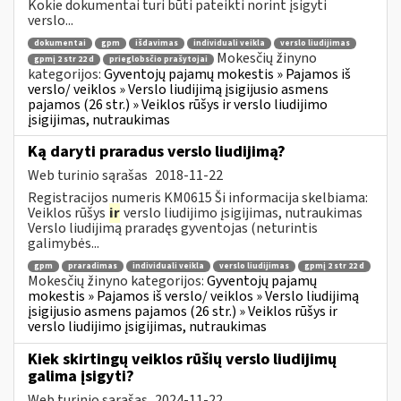
Kokie dokumentai turi būti pateikti norint įsigyti
verslo...
dokumentai
gpm
išdavimas
individuali veikla
verslo liudijimas
Mokesčių žinyno
gpmį 2 str 22 d
prieglobsčio prašytojai
kategorijos:
Gyventojų pajamų mokestis » Pajamos iš
verslo/ veiklos » Verslo liudijimą įsigijusio asmens
pajamos (26 str.) » Veiklos rūšys ir verslo liudijimo
įsigijimas, nutraukimas
Ką daryti praradus verslo liudijimą?
Web turinio sąrašas
2018-11-22
Registracijos numeris KM0615 Ši informacija skelbiama:
Veiklos rūšys
ir
verslo liudijimo įsigijimas, nutraukimas
Verslo liudijimą praradęs gyventojas (neturintis
galimybės...
gpm
praradimas
individuali veikla
verslo liudijimas
gpmį 2 str 22 d
Mokesčių žinyno kategorijos:
Gyventojų pajamų
mokestis » Pajamos iš verslo/ veiklos » Verslo liudijimą
įsigijusio asmens pajamos (26 str.) » Veiklos rūšys ir
verslo liudijimo įsigijimas, nutraukimas
Kiek skirtingų veiklos rūšių verslo liudijimų
galima įsigyti?
Web turinio sąrašas
2024-11-22