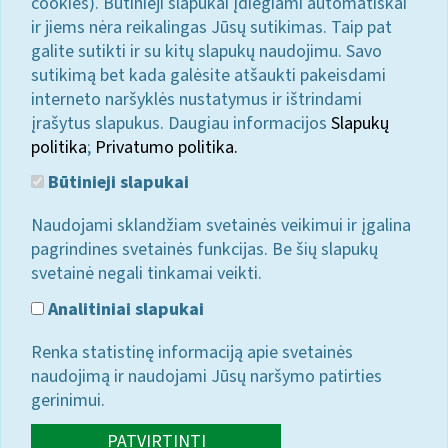
cookies). Būtinieji slapukai įdiegiami automatiškai
ir jiems nėra reikalingas Jūsų sutikimas. Taip pat
galite sutikti ir su kitų slapukų naudojimu. Savo
sutikimą bet kada galėsite atšaukti pakeisdami
interneto naršyklės nustatymus ir ištrindami
įrašytus slapukus. Daugiau informacijos
Slapukų
politika
;
Privatumo politika.
Būtinieji slapukai
Naudojami sklandžiam svetainės veikimui ir įgalina
pagrindines svetainės funkcijas. Be šių slapukų
svetainė negali tinkamai veikti.
Analitiniai slapukai
Renka statistinę informaciją apie svetainės
naudojimą ir naudojami Jūsų naršymo patirties
gerinimui.
PATVIRTINTI