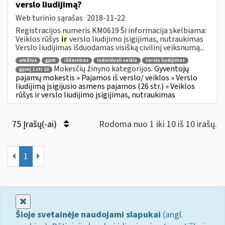
verslo liudijimą?
Web turinio sąrašas
2018-11-22
Registracijos numeris KM0619 Ši informacija skelbiama:
Veiklos rūšys
ir
verslo liudijimo įsigijimas, nutraukimas
Verslo liudijimas išduodamas visišką civilinį veiksnumą...
amžius
gpm
išdavimas
individuali veikla
verslo liudijimas
Mokesčių žinyno kategorijos:
Gyventojų
gpmį 2 str 22
pajamų mokestis » Pajamos iš verslo/ veiklos » Verslo
liudijimą įsigijusio asmens pajamos (26 str.) » Veiklos
rūšys ir verslo liudijimo įsigijimas, nutraukimas
75 Įrašų(-ai)
Rodoma nuo 1 iki 10 iš 10 irašų.
1
Uždaryti
Šioje svetainėje naudojami slapukai
(angl.