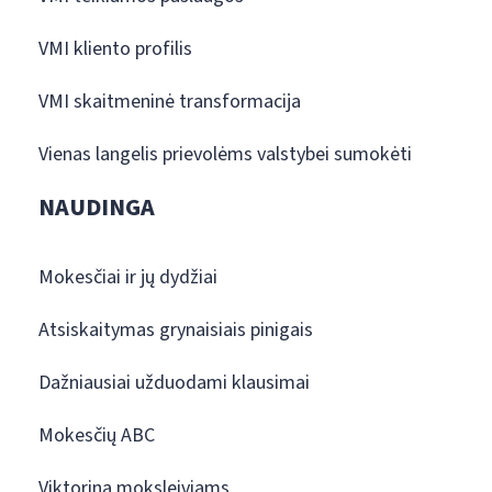
VMI kliento profilis
VMI skaitmeninė transformacija
Vienas langelis prievolėms valstybei sumokėti
NAUDINGA
Mokesčiai ir jų dydžiai
Atsiskaitymas grynaisiais pinigais
Dažniausiai užduodami klausimai
Mokesčių ABC
Viktorina moksleiviams