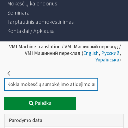
Mokesčių kalendorius
Seminarai
Tarptautinis apmokestinimas
Kontaktai / Apklausa
VMI Machine translation / VMI Машинный перевод /
VMI Машинний переклад (
English
,
Русский
,
Українська
)
Paieška
Parodymo data