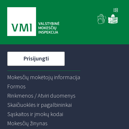
Prisijungti
Mokesčių mokėtojų informacija
Formos
Rinkmenos / Atviri duomenys
Skaičiuoklės ir pagalbininkai
Sąskaitos ir įmokų kodai
Mokesčių žinynas