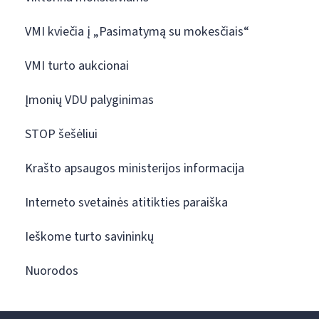
VMI kviečia į „Pasimatymą su mokesčiais“
VMI turto aukcionai
Įmonių VDU palyginimas
STOP šešėliui
Krašto apsaugos ministerijos informacija
Interneto svetainės atitikties paraiška
Ieškome turto savininkų
Nuorodos