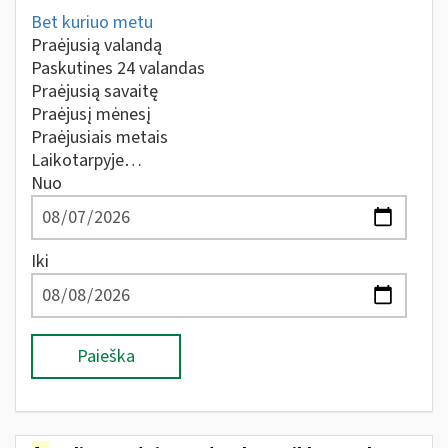
Bet kuriuo metu
Praėjusią valandą
Paskutines 24 valandas
Praėjusią savaitę
Praėjusį mėnesį
Praėjusiais metais
Laikotarpyje…
Nuo
Iki
Paieška