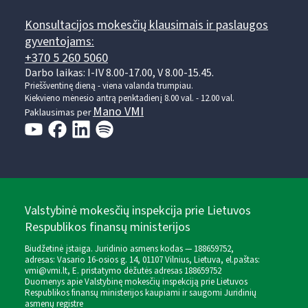
Konsultacijos mokesčių klausimais ir paslaugos
gyventojams:
+370 5 260 5060
Darbo laikas: I-IV 8.00-17.00, V 8.00-15.45.
Prieššventinę dieną - viena valanda trumpiau.
Kiekvieno mėnesio antrą penktadienį 8.00 val. - 12.00 val.
Mano VMI
Paklausimas per
Valstybinė mokesčių inspekcija prie Lietuvos
Respublikos finansų ministerijos
Biudžetinė įstaiga. Juridinio asmens kodas — 188659752,
adresas: Vasario 16-osios g. 14, 01107 Vilnius, Lietuva, el.paštas:
vmi@vmi.lt
, E. pristatymo dėžutės adresas 188659752
Duomenys apie Valstybinę mokesčių inspekciją prie Lietuvos
Respublikos finansų ministerijos kaupiami ir saugomi Juridinių
asmenų registre