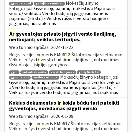
Mokesčių žinyno
gpmį 2 str 22 d
galiojimo terminas
kategorijos:
Gyventojų pajamų mokestis » Pajamos iš
verslo/ veiklos » Verslo liudijimą įsigijusio asmens
pajamos (26 str.) » Veiklos rūšys ir verslo liudijimo
įsigijimas, nutraukimas
Ar
gyventojas privalo įsigyti verslo liudijimą,
neribojantį veiklos teritorijos,
Web turinio sąrašas
2024-11-22
Registracijos numeris KM062
2
Ši informacija skelbiama:
Veiklos rūšys
ir
verslo liudijimo įsigijimas, nutraukimas
Gyventojas, įsigijęs gamybos...
gpm
individuali veikla
verslo liudijimas
gpmį 10 str 2 d
Mokesčių žinyno kategorijos:
gpmį 2 str 22
veiklos teritorija
Gyventojų pajamų mokestis » Pajamos iš verslo/ veiklos
» Verslo liudijimą įsigijusio asmens pajamos (26 str.) »
Veiklos rūšys ir verslo liudijimo įsigijimas, nutraukimas
Kokius dokumentus
ir
kokiu būdu turi pateikti
gyventojas, norėdamas įsigyti verslo
Web turinio sąrašas
2026-01-09
Registracijos numeris KM0617 Ši informacija skelbiama:
Veiklos rūšys
ir
verslo liudijimo įsigijimas, nutraukimas