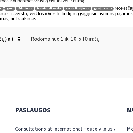
jimas išduodamas visišką civilinį veiksnumą...
Mokesčių
s
gpm
išdavimas
individuali veikla
verslo liudijimas
gpmį 2 str 22
amos iš verslo/ veiklos » Verslo liudijimą įsigijusio asmens pajamos (2
jimas, nutraukimas
šų(-ai)
Rodoma nuo 1 iki 10 iš 10 irašų.
PASLAUGOS
N
Consultations at International House Vilnius /
Mo