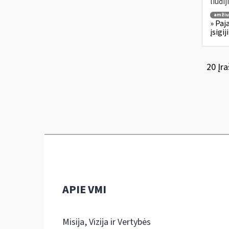
liudi
amžiu
» Paj
įsigi
20 Įra
APIE VMI
Misija, Vizija ir Vertybės