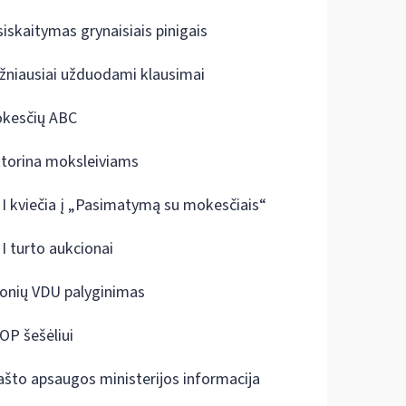
siskaitymas grynaisiais pinigais
žniausiai užduodami klausimai
kesčių ABC
ktorina moksleiviams
I kviečia į „Pasimatymą su mokesčiais“
I turto aukcionai
onių VDU palyginimas
OP šešėliui
ašto apsaugos ministerijos informacija