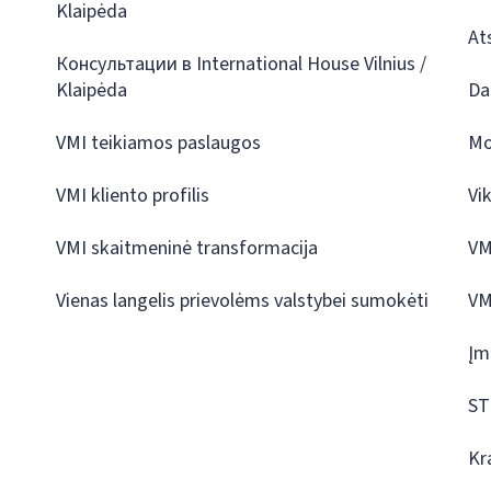
Klaipėda
At
Консультации в International House Vilnius /
Klaipėda
Da
VMI teikiamos paslaugos
Mo
VMI kliento profilis
Vi
VMI skaitmeninė transformacija
VM
Vienas langelis prievolėms valstybei sumokėti
VM
Įm
ST
Kr