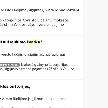
r
verslo liudijimo įsigijimas, nutraukimas Vykdant
o kategorijos:
Gyventojų pajamų mokestis »
 str.) » Veiklos rūšys ir verslo liudijimo
bei nutraukimo
tvarka
?
r
verslo liudijimo įsigijimas, nutraukimas
Mokesčių žinyno kategorijos:
liojimo terminas
ą įsigijusio asmens pajamos (26 str.) » Veiklos
klos teritorijos,
r
verslo liudijimo įsigijimas, nutraukimas