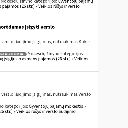
Mokesčių žinyno kategorijos:
Gyventojų pajamų
 pajamos (26 str.) » Veiklos rūšys ir verslo
norėdamas įsigyti verslo
r
verslo liudijimo įsigijimas, nutraukimas Kokie
Mokesčių žinyno kategorijos:
lobsčio prašytojai
ą įsigijusio asmens pajamos (26 str.) » Veiklos
r
verslo liudijimo įsigijimas, nutraukimas Verslo
no kategorijos:
Gyventojų pajamų mokestis »
 str.) » Veiklos rūšys ir verslo liudijimo