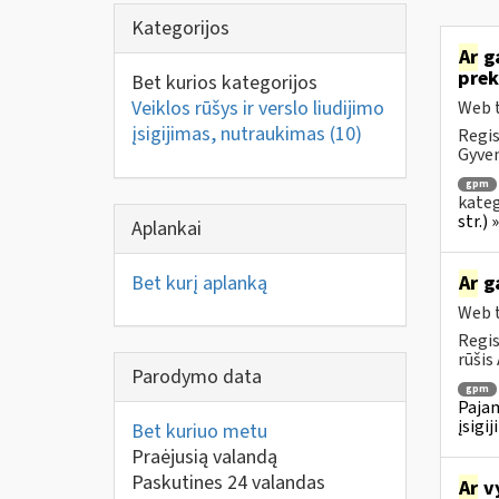
Kategorijos
Ar
ga
prek
Bet kurios kategorijos
Veiklos rūšys ir verslo liudijimo
Web t
įsigijimas, nutraukimas
(10)
Regis
Gyven
gpm
kateg
str.)
Aplankai
Bet kurį aplanką
Ar
ga
Web t
Regis
rūšis 
Parodymo data
gpm
Pajam
įsigi
Bet kuriuo metu
Praėjusią valandą
Paskutines 24 valandas
Ar
vy