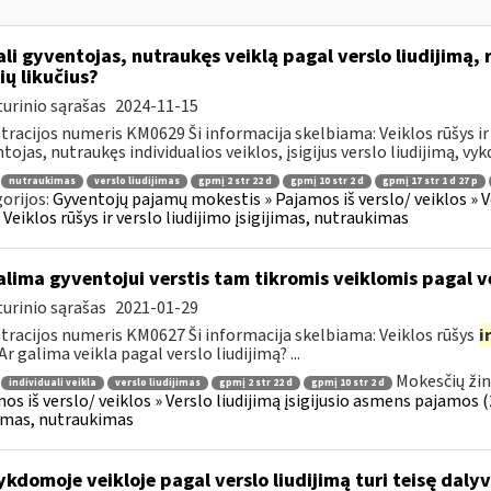
li gyventojas, nutraukęs veiklą pagal verslo liudijimą, 
ių likučius?
urinio sąrašas
2024-11-15
tracijos numeris KM0629 Ši informacija skelbiama: Veiklos rūšys ir 
tojas, nutraukęs individualios veiklos, įsigijus verslo liudijimą, vyk
nutraukimas
verslo liudijimas
gpmį 2 str 22 d
gpmį 10 str 2 d
gpmį 17 str 1 d 27 p
orijos:
Gyventojų pajamų mokestis » Pajamos iš verslo/ veiklos » V
 » Veiklos rūšys ir verslo liudijimo įsigijimas, nutraukimas
lima gyventojui verstis tam tikromis veiklomis pagal ve
urinio sąrašas
2021-01-29
tracijos numeris KM0627 Ši informacija skelbiama: Veiklos rūšys
i
Ar galima veikla pagal verslo liudijimą? ...
Mokesčių žin
individuali veikla
verslo liudijimas
gpmį 2 str 22 d
gpmį 10 str 2 d
os iš verslo/ veiklos » Verslo liudijimą įsigijusio asmens pajamos (26
jimas, nutraukimas
kdomoje veikloje pagal verslo liudijimą turi teisę dalyv