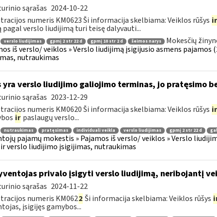
urinio sąrašas
2024-10-22
tracijos numeris KM0623 Ši informacija skelbiama: Veiklos rūšys
i
 pagal verslo liudijimą turi teisę dalyvauti...
Mokesčių žinyn
verslo liudijimas
gpmį 2 str 22 d
gpmį 10 str 2 d
šeimos narys
os iš verslo/ veiklos » Verslo liudijimą įsigijusio asmens pajamos (26
jimas, nutraukimas
 yra verslo liudijimo galiojimo terminas, jo pratęsimo 
urinio sąrašas
2023-12-29
tracijos numeris KM0620 Ši informacija skelbiama: Veiklos rūšys
i
ybos
ir
paslaugų verslo...
nutraukimas
pratęsimas
individuali veikla
verslo liudijimas
gpmį 2 str 22 d
ga
tojų pajamų mokestis » Pajamos iš verslo/ veiklos » Verslo liudijim
 ir verslo liudijimo įsigijimas, nutraukimas
ventojas privalo įsigyti verslo liudijimą, neribojantį vei
urinio sąrašas
2024-11-22
tracijos numeris KM062
2
Ši informacija skelbiama: Veiklos rūšys
i
tojas, įsigijęs gamybos...