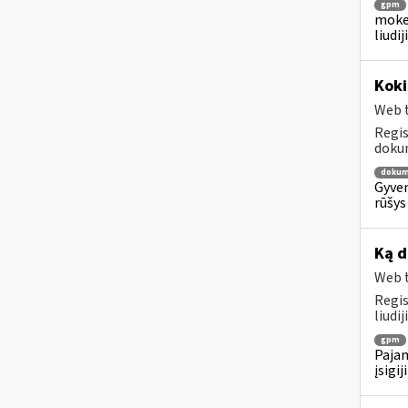
gpm
mokes
liudi
Kok
Web t
Regis
dokum
dokum
Gyven
rūšys
Ką d
Web t
Regis
liudi
gpm
Pajam
įsigi