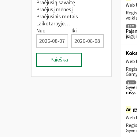
Praėjusią savaitę
Web t
Praėjusį mėnesį
Regis
Praėjusiais metais
veiklą
Laikotarpyje…
gpm
Nuo
Iki
Pajam
įsigi
Koks
Paieška
Web t
Regis
Gam
gpm
Gyven
rūšys
Ar
gy
Web t
Regis
Gyven