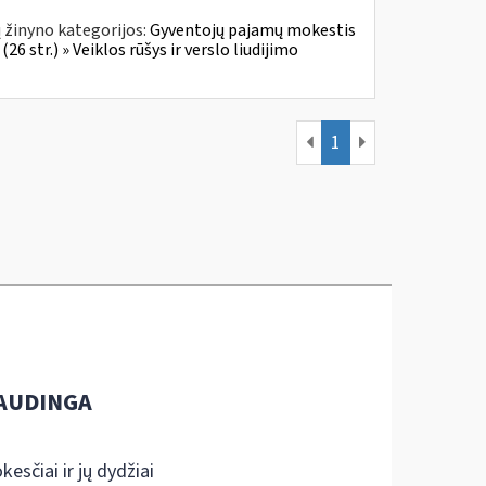
 žinyno kategorijos:
Gyventojų pajamų mokestis
6 str.) » Veiklos rūšys ir verslo liudijimo
1
AUDINGA
kesčiai ir jų dydžiai