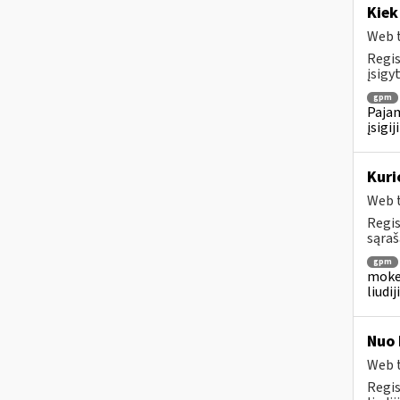
Kiek
Web t
Regis
įsigyt
gpm
Pajam
įsigi
Kuri
Web t
Regis
sąraš
gpm
mokes
liudi
Nuo 
Web t
Regis