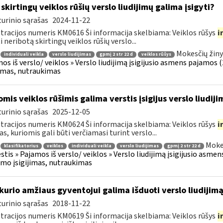
 skirtingų veiklos rūšių verslo liudijimų galima įsigyti?
urinio sąrašas
2024-11-22
tracijos numeris KM0616 Ši informacija skelbiama: Veiklos rūšys
i
i neribotą skirtingų veiklos rūšių verslo...
Mokesčių žiny
individuali veikla
verslo liudijimas
gpmį 2 str 22 d
veiklos rūšys
os iš verslo/ veiklos » Verslo liudijimą įsigijusio asmens pajamos (26
jimas, nutraukimas
omis veiklos rūšimis galima verstis įsigijus verslo liudiji
urinio sąrašas
2025-12-05
tracijos numeris KM0624 Ši informacija skelbiama: Veiklos rūšys
i
as, kuriomis gali būti verčiamasi turint verslo...
Moke
klasifikatorius
veiklos
individuali veikla
verslo liudijimas
gpmį 2 str 22 d
tis » Pajamos iš verslo/ veiklos » Verslo liudijimą įsigijusio asmens
jimo įsigijimas, nutraukimas
kurio amžiaus gyventojui galima išduoti verslo liudijim
urinio sąrašas
2018-11-22
tracijos numeris KM0619 Ši informacija skelbiama: Veiklos rūšys
i