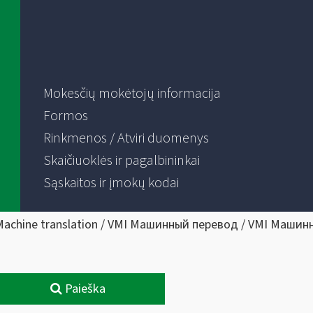
Mokesčių mokėtojų informacija
Formos
Rinkmenos / Atviri duomenys
Skaičiuoklės ir pagalbininkai
Sąskaitos ir įmokų kodai
Machine translation / VMI Машинный перевод / VMI Машин
Paieška