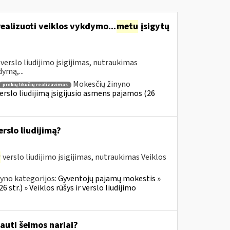
realizuoti veiklos vykdymo...
metu
įsigytų
verslo liudijimo įsigijimas, nutraukimas
dymą,...
Mokesčių žinyno
prekių likučių realizavimas
erslo liudijimą įsigijusio asmens pajamos (26
rslo liudijimą?
r
verslo liudijimo įsigijimas, nutraukimas Veiklos
yno kategorijos:
Gyventojų pajamų mokestis »
 str.) » Veiklos rūšys ir verslo liudijimo
auti šeimos nariai?