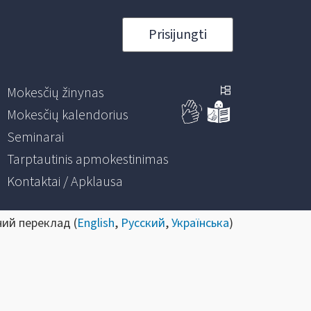
Prisijungti
Mokesčių žinynas
Mokesčių kalendorius
Seminarai
Tarptautinis apmokestinimas
Kontaktai / Apklausa
ний переклад (
English
,
Русский
,
Українська
)