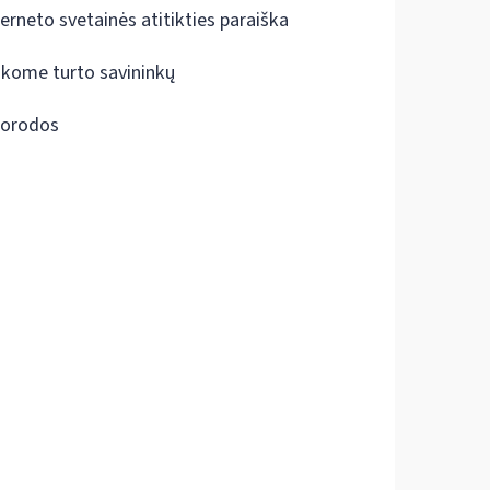
terneto svetainės atitikties paraiška
škome turto savininkų
orodos