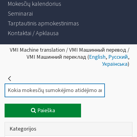
Mokesčių kalendorius
Seminarai
Tarptautinis apmokestinimas
Kontaktai / Apklausa
VMI Machine translation / VMI Машинный перевод /
VMI Машинний переклад (
English
,
Русский
,
Українська
)
Paieška
Kategorijos