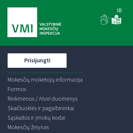
Prisijungti
Mokesčių mokėtojų informacija
Formos
Rinkmenos / Atviri duomenys
Skaičiuoklės ir pagalbininkai
Sąskaitos ir įmokų kodai
Mokesčių žinynas