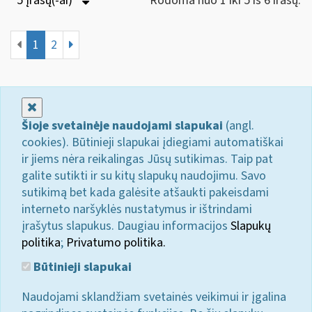
5 Įrašų(-ai)
Rodoma nuo 1 iki 5 iš 6 irašų.
1
2
Uždaryti
Šioje svetainėje naudojami slapukai
(angl.
cookies). Būtinieji slapukai įdiegiami automatiškai
ir jiems nėra reikalingas Jūsų sutikimas. Taip pat
galite sutikti ir su kitų slapukų naudojimu. Savo
sutikimą bet kada galėsite atšaukti pakeisdami
interneto naršyklės nustatymus ir ištrindami
įrašytus slapukus. Daugiau informacijos
Slapukų
politika
;
Privatumo politika.
Būtinieji slapukai
Naudojami sklandžiam svetainės veikimui ir įgalina