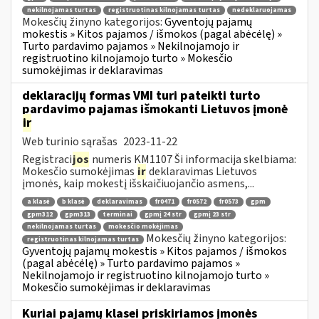
nekilnojamas turtas
registruotinas kilnojamas turtas
nedeklaruojamas
Mokesčių žinyno kategorijos:
Gyventojų pajamų
mokestis » Kitos pajamos / išmokos (pagal abėcėlę) »
Turto pardavimo pajamos » Nekilnojamojo ir
registruotino kilnojamojo turto » Mokesčio
sumokėjimas ir deklaravimas
deklaracijų formas VMI turi pateikti turto
pardavimo pajamas išmokanti Lietuvos įmonė
ir
Web turinio sąrašas
2023-11-22
Registraci
jos
numeris KM1107 Ši informacija skelbiama:
Mokesčio sumokėjimas
ir
deklaravimas Lietuvos
įmonės, kaip mokestį išskaičiuojančio asmens,...
a klasė
b klasė
deklaravimas
fr0471
fr0572
fr0573
gpm
gpm312
gpm313
terminai
gpmį 24 str
gpmį 23 str
nekilnojamas turtas
mokesčio mokėjimas
Mokesčių žinyno kategorijos:
registruotinas kilnojamas turtas
Gyventojų pajamų mokestis » Kitos pajamos / išmokos
(pagal abėcėlę) » Turto pardavimo pajamos »
Nekilnojamojo ir registruotino kilnojamojo turto »
Mokesčio sumokėjimas ir deklaravimas
Kuriai pajamų klasei priskiriamos įmonės