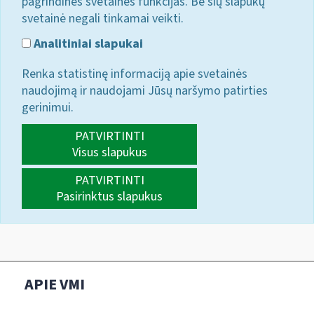
pagrindines svetainės funkcijas. Be šių slapukų
svetainė negali tinkamai veikti.
Analitiniai slapukai
Renka statistinę informaciją apie svetainės
naudojimą ir naudojami Jūsų naršymo patirties
gerinimui.
PATVIRTINTI
Visus slapukus
PATVIRTINTI
Pasirinktus slapukus
APIE VMI