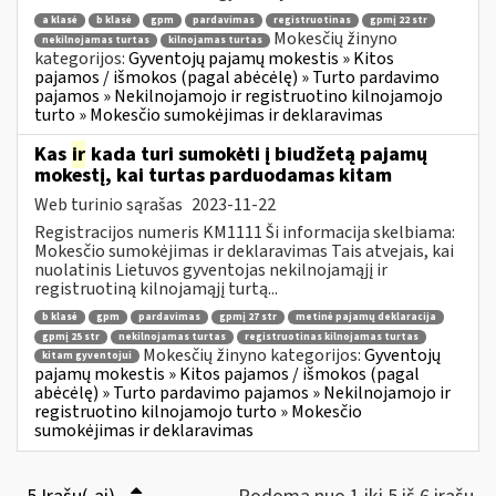
a klasė
b klasė
gpm
pardavimas
registruotinas
gpmį 22 str
Mokesčių žinyno
nekilnojamas turtas
kilnojamas turtas
kategorijos:
Gyventojų pajamų mokestis » Kitos
pajamos / išmokos (pagal abėcėlę) » Turto pardavimo
pajamos » Nekilnojamojo ir registruotino kilnojamojo
turto » Mokesčio sumokėjimas ir deklaravimas
Kas
ir
kada turi sumokėti į biudžetą pajamų
mokestį, kai turtas parduodamas kitam
Web turinio sąrašas
2023-11-22
Registracijos numeris KM1111 Ši informacija skelbiama:
Mokesčio sumokėjimas ir deklaravimas Tais atvejais, kai
nuolatinis Lietuvos gyventojas nekilnojamąjį ir
registruotiną kilnojamąjį turtą...
b klasė
gpm
pardavimas
gpmį 27 str
metinė pajamų deklaracija
gpmį 25 str
nekilnojamas turtas
registruotinas kilnojamas turtas
Mokesčių žinyno kategorijos:
Gyventojų
kitam gyventojui
pajamų mokestis » Kitos pajamos / išmokos (pagal
abėcėlę) » Turto pardavimo pajamos » Nekilnojamojo ir
registruotino kilnojamojo turto » Mokesčio
sumokėjimas ir deklaravimas