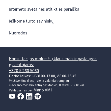
Interneto svetainės atitikties paraiška
Ieškome turto savininkų
Nuorodos
Konsultacijos mokesčių klausimais ir paslaugos
gyventojams:
+370 5 260 5060
Darbo laikas: I-IV 8.00-17.00, V 8.00-15.45.
Prieššventinę dieną - viena valanda trumpiau.
Kiekvieno mėnesio antrą penktadienį 8.00 val. - 12.00 val.
Mano VMI
Paklausimas per