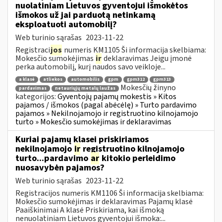
nuolatiniam Lietuvos gyventojui išmokėtos
išmokos už jai parduotą netinkamą
eksploatuoti automobilį?
Web turinio sąrašas
2023-11-22
Registraci
jos
numeris KM1105 Ši informacija skelbiama:
Mokesčio sumokėjimas
ir
deklaravimas Jeigu įmonė
perka automobilį, kurį naudos savo veikloje...
a klasė
atliekos
automobilis
gpm
gpm312
gpm313
Mokesčių žinyno
pardavimas
netauriųjų metalų laužas
kategorijos:
Gyventojų pajamų mokestis » Kitos
pajamos / išmokos (pagal abėcėlę) » Turto pardavimo
pajamos » Nekilnojamojo ir registruotino kilnojamojo
turto » Mokesčio sumokėjimas ir deklaravimas
Kuriai pajamų klasei priskiriamos
nekilnojamojo
ir
registruotino kilnojamojo
turto...pardavimo
ar
kitokio perleidimo
nuosavybėn pajamos?
Web turinio sąrašas
2023-11-22
Registracijos numeris KM1106 Ši informacija skelbiama:
Mokesčio sumokėjimas ir deklaravimas Pajamų klasė
Paaiškinimai A klasė Priskiriama, kai išmoką
nenuolatiniam Lietuvos gyventojui išmoka:...