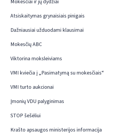
Mokesčiai ir jų dydžiai
Atsiskaitymas grynaisiais pinigais
Dažniausiai užduodami klausimai
Mokesčių ABC
Viktorina moksleiviams
VMI kviečia į „Pasimatymą su mokesčiais“
VMI turto aukcionai
Įmonių VDU palyginimas
STOP šešėliui
Krašto apsaugos ministerijos informacija