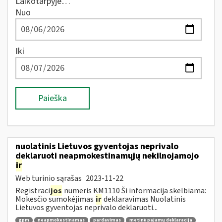
Laikotarpyje…
Nuo
Iki
Paieška
nuolatinis Lietuvos gyventojas neprivalo
deklaruoti neapmokestinamųjų nekilnojamojo
ir
Web turinio sąrašas
2023-11-22
Registraci
jos
numeris KM1110 Ši informacija skelbiama:
Mokesčio sumokėjimas
ir
deklaravimas Nuolatinis
Lietuvos gyventojas neprivalo deklaruoti...
gpm
neapmokestinamas
pardavimas
metinė pajamų deklaracija