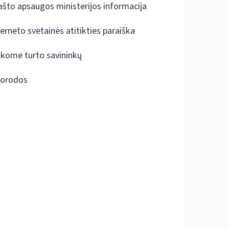
ašto apsaugos ministerijos informacija
terneto svetainės atitikties paraiška
škome turto savininkų
orodos