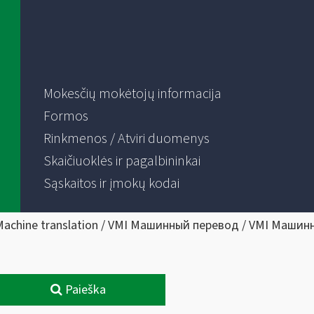
Mokesčių mokėtojų informacija
Formos
Rinkmenos / Atviri duomenys
Skaičiuoklės ir pagalbininkai
Sąskaitos ir įmokų kodai
Machine translation / VMI Машинный перевод / VMI Машин
Paieška