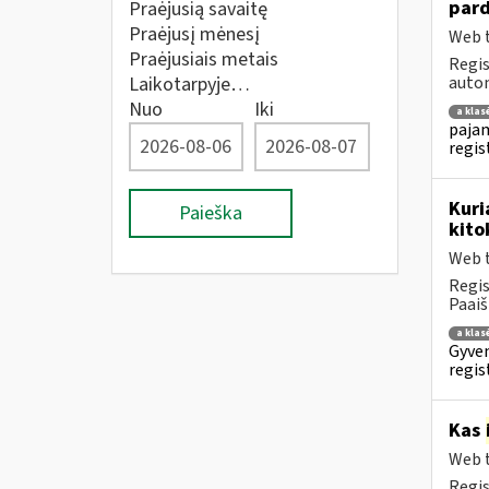
pard
Praėjusią savaitę
Praėjusį mėnesį
Web t
Praėjusiais metais
Regis
Laikotarpyje…
autom
Nuo
Iki
a klas
pajam
regis
Kuri
Paieška
kito
Web t
Regis
Paaiš
a klas
Gyven
regis
Kas
Web t
Regis