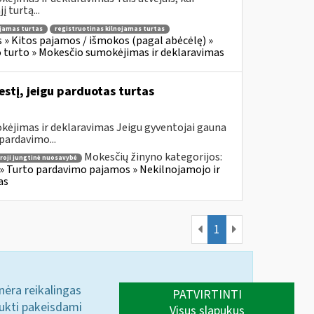
 turtą...
jamas turtas
registruotinas kilnojamas turtas
» Kitos pajamos / išmokos (pagal abėcėlę) »
 turto » Mokesčio sumokėjimas ir deklaravimas
tį, jeigu parduotas turtas
kėjimas ir deklaravimas Jeigu gyventojai gauna
pardavimo...
Mokesčių žinyno kategorijos:
roji jungtinė nuosavybė
» Turto pardavimo pajamos » Nekilnojamojo ir
as
1
 nėra reikalingas
PATVIRTINTI
aukti pakeisdami
Visus slapukus