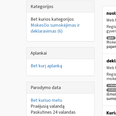
Kategorijos
nuol
Bet kurios kategorijos
Web t
Mokesčio sumokėjimas ir
Regis
deklaravimas
(6)
gyven
gpm
Mokes
pajam
Aplankai
dekl
Bet kurį aplanką
Web t
Regis
mokes
a klas
Parodymo data
mokes
išmok
sumok
Bet kuriuo metu
Praėjusią valandą
Paskutines 24 valandas
Kuri