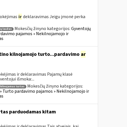
mokėjimas
ir
deklaravimas Jeigu įmonė perka
Mokesčių žinyno kategorijos:
Gyventojų
ų laužas
rdavimo pajamos » Nekilnojamojo ir
as
tino kilnojamojo turto...pardavimo
ar
kėjimas ir deklaravimas Pajamų klasė
entojui išmoka:...
Mokesčių žinyno kategorijos:
kilnojamas turtas
» Turto pardavimo pajamos » Nekilnojamojo ir
as
urtas parduodamas kitam
jimas ir deklaravimas Tais atvejais, kai