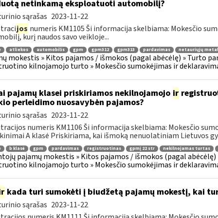
uotą netinkamą eksploatuoti automobilį?
urinio sąrašas
2023-11-22
traci
jos
numeris KM1105 Ši informacija skelbiama: Mokesčio su
obilį, kurį naudos savo veikloje...
ė
atliekos
automobilis
gpm
gpm312
gpm313
pardavimas
netauriųjų metal
ų mokestis » Kitos pajamos / išmokos (pagal abėcėlę) » Turto pa
truotino kilnojamojo turto » Mokesčio sumokėjimas ir deklaravim
ai pajamų klasei priskiriamos nekilnojamojo
ir
registruo
kio perleidimo nuosavybėn pajamos?
urinio sąrašas
2023-11-22
tracijos numeris KM1106 Ši informacija skelbiama: Mokesčio sumo
kinimai A klasė Priskiriama, kai išmoką nenuolatiniam Lietuvos gyv
ė
b klasė
gpm
pardavimas
registruotinas
gpmį 22 str
nekilnojamas turtas
tojų pajamų mokestis » Kitos pajamos / išmokos (pagal abėcėlę) 
truotino kilnojamojo turto » Mokesčio sumokėjimas ir deklaravim
ir
kada turi sumokėti į biudžetą pajamų mokestį, kai t
urinio sąrašas
2023-11-22
tracijos numeris KM1111 Ši informacija skelbiama: Mokesčio sumokė