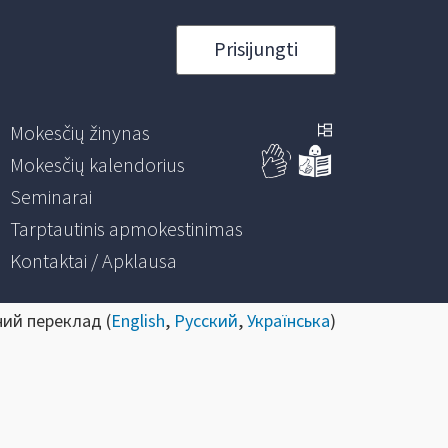
Prisijungti
Mokesčių žinynas
Mokesčių kalendorius
Seminarai
Tarptautinis apmokestinimas
Kontaktai / Apklausa
ний переклад (
English
,
Русский
,
Українська
)