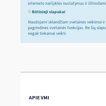
interneto naršyklės nustatymus ir ištrindam
Būtinieji slapukai
Naudojami sklandžiam svetainės veikimui ir 
pagrindines svetainės funkcijas. Be šių slap
negali tinkamai veikti.
APIE VMI