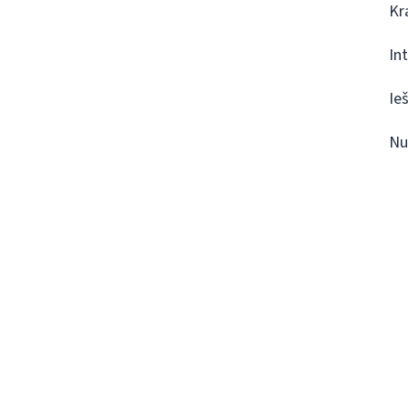
Kr
In
Ie
Nu