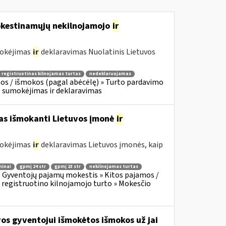
mokestinamųjų nekilnojamojo
ir
mokėjimas
ir
deklaravimas Nuolatinis Lietuvos
registruotinas kilnojamas turtas
nedeklaruojamas
os / išmokos (pagal abėcėlę) » Turto pardavimo
o sumokėjimas ir deklaravimas
mas išmokanti Lietuvos įmonė
ir
mokėjimas
ir
deklaravimas Lietuvos įmonės, kaip
minai
gpmį 24 str
gpmį 23 str
nekilnojamas turtas
:
Gyventojų pajamų mokestis » Kitos pajamos /
 registruotino kilnojamojo turto » Mokesčio
os gyventojui išmokėtos išmokos už jai