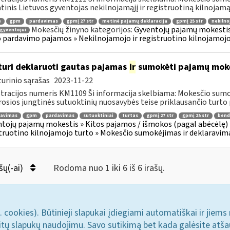
tinis Lietuvos gyventojas nekilnojamąjį ir registruotiną kilnojamąjį
ė
gpm
pardavimas
gpmį 27 str
metinė pajamų deklaracija
gpmį 25 str
nekilno
Mokesčių žinyno kategorijos:
Gyventojų pajamų mokestis 
gyventojui
 pardavimo pajamos » Nekilnojamojo ir registruotino kilnojamojo
turi deklaruoti gautas pajamas
ir
sumokėti pajamų mokes
urinio sąrašas
2023-11-22
tracijos numeris KM1109 Ši informacija skelbiama: Mokesčio sumo
osios jungtinės sutuoktinių nuosavybės teise priklausančio turto 
ravimas
gpm
pardavimas
sutuoktiniai
turtas
gpmį 27 str
gpmį 25 str
bend
tojų pajamų mokestis » Kitos pajamos / išmokos (pagal abėcėlę) 
truotino kilnojamojo turto » Mokesčio sumokėjimas ir deklaravim
šų(-ai)
Rodoma nuo 1 iki 6 iš 6 irašų.
. cookies). Būtinieji slapukai įdiegiami automatiškai ir jiems
u kitų slapukų naudojimu. Savo sutikimą bet kada galėsite atš