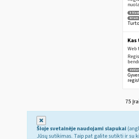
nuola
b klas
kitam 
Turto
Kas 
Web t
Regis
bendr
dekla
Gyven
regis
75 Įra
Uždaryti
Šioje svetainėje naudojami slapukai
(angl
Jūsų sutikimas. Taip pat galite sutikti ir s