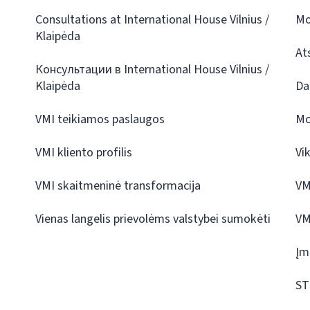
Consultations at International House Vilnius /
Mo
Klaipėda
At
Консультации в International House Vilnius /
Klaipėda
Da
VMI teikiamos paslaugos
Mo
VMI kliento profilis
Vi
VMI skaitmeninė transformacija
VM
Vienas langelis prievolėms valstybei sumokėti
VM
Įm
ST