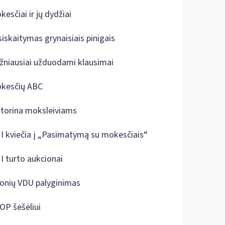
kesčiai ir jų dydžiai
siskaitymas grynaisiais pinigais
žniausiai užduodami klausimai
kesčių ABC
ktorina moksleiviams
I kviečia į „Pasimatymą su mokesčiais“
I turto aukcionai
onių VDU palyginimas
OP šešėliui