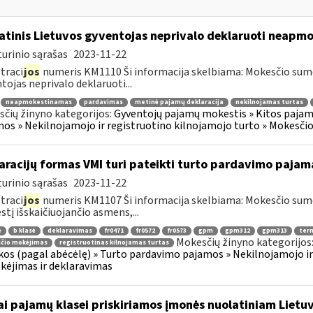
atinis Lietuvos gyventojas neprivalo deklaruoti neap
urinio sąrašas
2023-11-22
traci
jos
numeris KM1110 Ši informacija skelbiama: Mokesčio su
tojas neprivalo deklaruoti...
neapmokestinamas
pardavimas
metinė pajamų deklaracija
nekilnojamas turtas
čių žinyno kategorijos:
Gyventojų pajamų mokestis » Kitos pajam
os » Nekilnojamojo ir registruotino kilnojamojo turto » Mokesči
aracijų formas VMI turi pateikti turto pardavimo paja
urinio sąrašas
2023-11-22
traci
jos
numeris KM1107 Ši informacija skelbiama: Mokesčio su
tį išskaičiuojančio asmens,...
ė
b klasė
deklaravimas
fr0471
fr0572
fr0573
gpm
gpm312
gpm313
ter
Mokesčių žinyno kategorijos
čio mokėjimas
registruotinas kilnojamas turtas
os (pagal abėcėlę) » Turto pardavimo pajamos » Nekilnojamojo ir
ėjimas ir deklaravimas
ai pajamų klasei priskiriamos įmonės nuolatiniam Lietuv