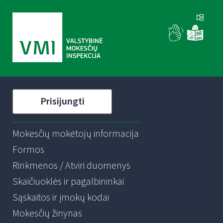
Prisijungti
Mokesčių mokėtojų informacija
Formos
Rinkmenos / Atviri duomenys
Skaičiuoklės ir pagalbininkai
Sąskaitos ir įmokų kodai
Mokesčių žinynas