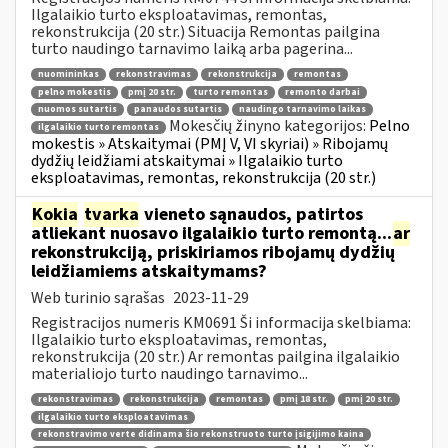
Ilgalaikio turto eksploatavimas, remontas,
rekonstrukcija (20 str.) Situacija Remontas pailgina
turto naudingo tarnavimo laiką arba pagerina...
nuomininkas
rekonstravimas
rekonstrukcija
remontas
pelno mokestis
pmį 20 str.
turto remontas
remonto darbai
nuomos sutartis
panaudos sutartis
naudingo tarnavimo laikas
Mokesčių žinyno kategorijos:
Pelno
ilgalaikio turto remontas
mokestis » Atskaitymai (PMĮ V, VI skyriai) » Ribojamų
dydžių leidžiami atskaitymai » Ilgalaikio turto
eksploatavimas, remontas, rekonstrukcija (20 str.)
Kokia
tvarka
vieneto sąnaudos, patirtos
atliekant nuosavo ilgalaikio turto remontą...
ar
rekonstrukciją, priskiriamos ribojamų dydžių
leidžiamiems atskaitymams?
Web turinio sąrašas
2023-11-29
Registracijos numeris KM0691 Ši informacija skelbiama:
Ilgalaikio turto eksploatavimas, remontas,
rekonstrukcija (20 str.) Ar remontas pailgina ilgalaikio
materialiojo turto naudingo tarnavimo...
rekonstravimas
rekonstrukcija
remontas
pmį 18 str.
pmį 20 str.
ilgalaikio turto eksploatavimas
rekonstravimo verte didinama šio rekonstruoto turto įsigijimo kaina