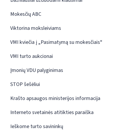
Dažniausiai užduodami klausimai
Mokesčių ABC
Viktorina moksleiviams
VMI kviečia į „Pasimatymą su mokesčiais“
VMI turto aukcionai
Įmonių VDU palyginimas
STOP šešėliui
Krašto apsaugos ministerijos informacija
Interneto svetainės atitikties paraiška
Ieškome turto savininkų