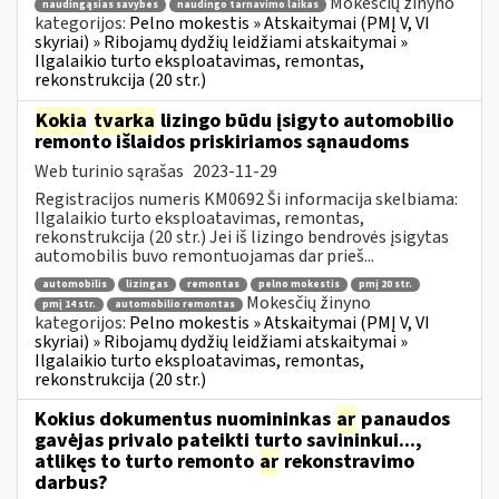
Mokesčių žinyno
naudingąsias savybes
naudingo tarnavimo laikas
kategorijos:
Pelno mokestis » Atskaitymai (PMĮ V, VI
skyriai) » Ribojamų dydžių leidžiami atskaitymai »
Ilgalaikio turto eksploatavimas, remontas,
rekonstrukcija (20 str.)
Kokia
tvarka
lizingo būdu įsigyto automobilio
remonto išlaidos priskiriamos sąnaudoms
Web turinio sąrašas
2023-11-29
Registracijos numeris KM0692 Ši informacija skelbiama:
Ilgalaikio turto eksploatavimas, remontas,
rekonstrukcija (20 str.) Jei iš lizingo bendrovės įsigytas
automobilis buvo remontuojamas dar prieš...
automobilis
lizingas
remontas
pelno mokestis
pmį 20 str.
Mokesčių žinyno
pmį 14 str.
automobilio remontas
kategorijos:
Pelno mokestis » Atskaitymai (PMĮ V, VI
skyriai) » Ribojamų dydžių leidžiami atskaitymai »
Ilgalaikio turto eksploatavimas, remontas,
rekonstrukcija (20 str.)
Kokius dokumentus nuomininkas
ar
panaudos
gavėjas privalo pateikti turto savininkui...,
atlikęs to turto remonto
ar
rekonstravimo
darbus?