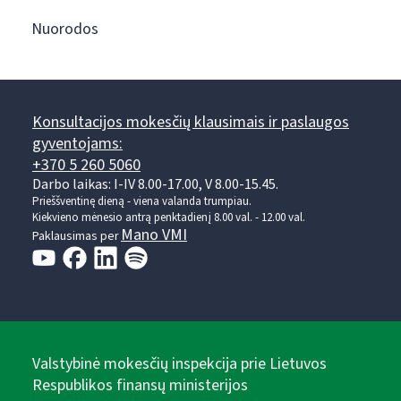
Nuorodos
Konsultacijos mokesčių klausimais ir paslaugos
gyventojams:
+370 5 260 5060
Darbo laikas: I-IV 8.00-17.00, V 8.00-15.45.
Prieššventinę dieną - viena valanda trumpiau.
Kiekvieno mėnesio antrą penktadienį 8.00 val. - 12.00 val.
Mano VMI
Paklausimas per
Valstybinė mokesčių inspekcija prie Lietuvos
Respublikos finansų ministerijos