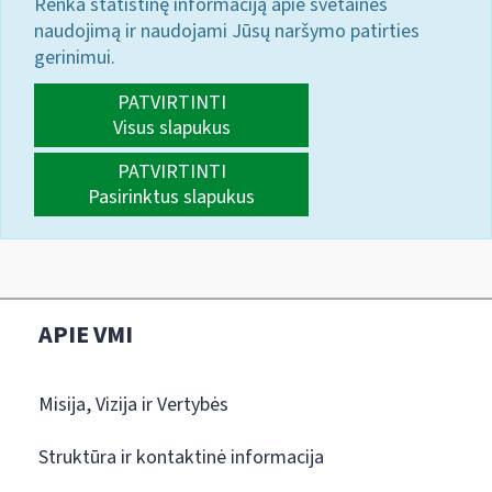
Renka statistinę informaciją apie svetainės
naudojimą ir naudojami Jūsų naršymo patirties
gerinimui.
PATVIRTINTI
Visus slapukus
PATVIRTINTI
Pasirinktus slapukus
APIE VMI
Misija, Vizija ir Vertybės
Struktūra ir kontaktinė informacija