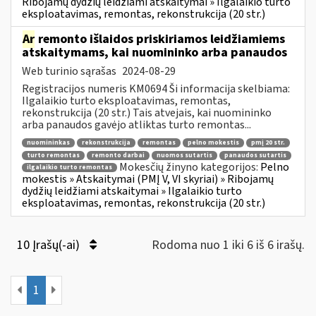
Ribojamų dydžių leidžiami atskaitymai » Ilgalaikio turto
eksploatavimas, remontas, rekonstrukcija (20 str.)
Ar
remonto išlaidos priskiriamos leidžiamiems
atskaitymams, kai nuomininko arba panaudos
Web turinio sąrašas
2024-08-29
Registracijos numeris KM0694 Ši informacija skelbiama:
Ilgalaikio turto eksploatavimas, remontas,
rekonstrukcija (20 str.) Tais atvejais, kai nuomininko
arba panaudos gavėjo atliktas turto remontas...
nuomininkas
rekonstrukcija
remontas
pelno mokestis
pmį 20 str.
turto remontas
remonto darbai
nuomos sutartis
panaudos sutartis
Mokesčių žinyno kategorijos:
Pelno
ilgalaikio turto remontas
mokestis » Atskaitymai (PMĮ V, VI skyriai) » Ribojamų
dydžių leidžiami atskaitymai » Ilgalaikio turto
eksploatavimas, remontas, rekonstrukcija (20 str.)
10 Įrašų(-ai)
Rodoma nuo 1 iki 6 iš 6 irašų.
1