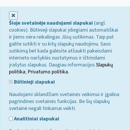
Uždaryti
Šioje svetainėje naudojami slapukai
(angl.
cookies). Būtinieji slapukai įdiegiami automatiškai
ir jiems nėra reikalingas Jūsų sutikimas. Taip pat
galite sutikti ir su kitų slapukų naudojimu. Savo
sutikimą bet kada galėsite atšaukti pakeisdami
interneto naršyklės nustatymus ir ištrindami
įrašytus slapukus. Daugiau informacijos
Slapukų
politika
;
Privatumo politika.
Būtinieji slapukai
Naudojami sklandžiam svetainės veikimui ir įgalina
pagrindines svetainės funkcijas. Be šių slapukų
svetainė negali tinkamai veikti.
Analitiniai slapukai