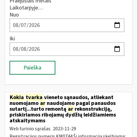
Praėjusiais metais
Laikotarpyje…
Nuo
Iki
Paieška
Kokia
tvarka
vieneto sąnaudos, atliekant
nuomojamo
ar
naudojamo pagal panaudos
sutartį...turto remontą
ar
rekonstrukciją,
priskiriamos ribojamų dydžių leidžiamiems
atskaitymams
Web turinio sąrašas
2023-11-29
Registracijos numeris KM0744 Ši informacija skelbiama: