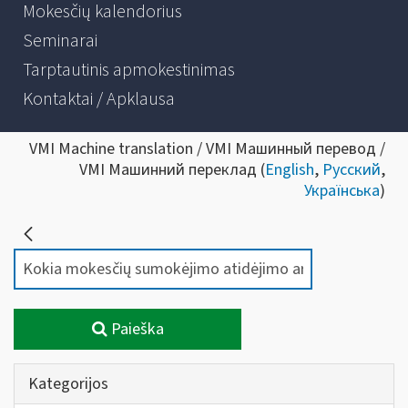
Mokesčių kalendorius
Seminarai
Tarptautinis apmokestinimas
Kontaktai / Apklausa
VMI Machine translation / VMI Машинный перевод /
VMI Машинний переклад (
English
,
Русский
,
Українська
)
Paieška
Kategorijos