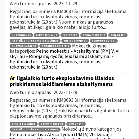
Web turinio sąrašas
2023-11-29
Registracijos numeris KM0687 Ši informacija skelbiama:
Ilgalaikio turto eksploatavimas, remontas,
rekonstrukcija (20 str.) Nuomininkas ar panaudos
gavėjas, atlikęs ilgalaikio materialiojo turto...
nuomininkas
rekonstrukcija
remontas
pelno mokestis
pmį 20 str.
ilgalaikio turto eksploatavimas
turto remontas
remonto darbai
Mokesčių žinyno
nuomos sutartis
panaudos sutartis
kategorijos:
Pelno mokestis » Atskaitymai (PMĮ V, VI
skyriai) » Ribojamų dydžių leidžiami atskaitymai »
Ilgalaikio turto eksploatavimas, remontas,
rekonstrukcija (20 str.)
Ar
ilgalaikio turto eksploatavimo išlaidos
priskiriamos leidžiamiems atskaitymams
Web turinio sąrašas
2023-11-29
Registracijos numeris KM0693 Ši informacija skelbiama:
Ilgalaikio turto eksploatavimas, remontas,
rekonstrukcija (20 str.) Faktiškai patirtos ilgalaikio turto
eksploatavimo sąnaudos priskiriamos...
eksploatavimas
pelno mokestis
pmį 17 str.
Mokesčių žinyno kategorijos:
ilgalaikio turto eksploatavimas
Pelno mokestis » Atskaitymai (PMĮ V, VI skyriai) »