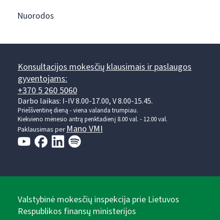
Nuorodos
Konsultacijos mokesčių klausimais ir paslaugos
gyventojams:
+370 5 260 5060
Darbo laikas: I-IV 8.00-17.00, V 8.00-15.45.
Prieššventinę dieną - viena valanda trumpiau.
Kiekvieno mėnesio antrą penktadienį 8.00 val. - 12.00 val.
Mano VMI
Paklausimas per
Valstybinė mokesčių inspekcija prie Lietuvos
Respublikos finansų ministerijos