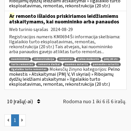
Ribojamų dydžių leidžiami atskaitymai » Ilgalaikio turto
eksploatavimas, remontas, rekonstrukcija (20 str.)
Ar
remonto išlaidos priskiriamos leidžiamiems
atskaitymams, kai nuomininko arba panaudos
Web turinio sąrašas
2024-08-29
Registracijos numeris KM0694 Ši informacija skelbiama:
Ilgalaikio turto eksploatavimas, remontas,
rekonstrukcija (20 str.) Tais atvejais, kai nuomininko
arba panaudos gavėjo atliktas turto remontas...
nuomininkas
rekonstrukcija
remontas
pelno mokestis
pmį 20 str.
turto remontas
remonto darbai
nuomos sutartis
panaudos sutartis
Mokesčių žinyno kategorijos:
Pelno
ilgalaikio turto remontas
mokestis » Atskaitymai (PMĮ V, VI skyriai) » Ribojamų
dydžių leidžiami atskaitymai » Ilgalaikio turto
eksploatavimas, remontas, rekonstrukcija (20 str.)
10 Įrašų(-ai)
Rodoma nuo 1 iki 6 iš 6 irašų.
1