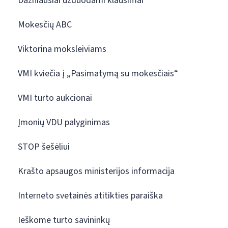
Dažniausiai užduodami klausimai
Mokesčių ABC
Viktorina moksleiviams
VMI kviečia į „Pasimatymą su mokesčiais“
VMI turto aukcionai
Įmonių VDU palyginimas
STOP šešėliui
Krašto apsaugos ministerijos informacija
Interneto svetainės atitikties paraiška
Ieškome turto savininkų