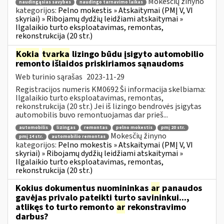
Mokesčių žinyno
naudingąsias savybes
naudingo tarnavimo laikas
kategorijos:
Pelno mokestis » Atskaitymai (PMĮ V, VI
skyriai) » Ribojamų dydžių leidžiami atskaitymai »
Ilgalaikio turto eksploatavimas, remontas,
rekonstrukcija (20 str.)
Kokia
tvarka
lizingo būdu įsigyto automobilio
remonto išlaidos priskiriamos sąnaudoms
Web turinio sąrašas
2023-11-29
Registracijos numeris KM0692 Ši informacija skelbiama:
Ilgalaikio turto eksploatavimas, remontas,
rekonstrukcija (20 str.) Jei iš lizingo bendrovės įsigytas
automobilis buvo remontuojamas dar prieš...
automobilis
lizingas
remontas
pelno mokestis
pmį 20 str.
Mokesčių žinyno
pmį 14 str.
automobilio remontas
kategorijos:
Pelno mokestis » Atskaitymai (PMĮ V, VI
skyriai) » Ribojamų dydžių leidžiami atskaitymai »
Ilgalaikio turto eksploatavimas, remontas,
rekonstrukcija (20 str.)
Kokius dokumentus nuomininkas
ar
panaudos
gavėjas privalo pateikti turto savininkui...,
atlikęs to turto remonto
ar
rekonstravimo
darbus?