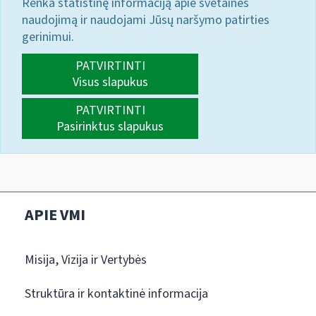
Renka statistinę informaciją apie svetainės
naudojimą ir naudojami Jūsų naršymo patirties
gerinimui.
PATVIRTINTI
Visus slapukus
PATVIRTINTI
Pasirinktus slapukus
APIE VMI
Misija, Vizija ir Vertybės
Struktūra ir kontaktinė informacija