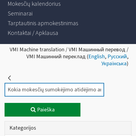
Mokesčių kalendorius
Seminarai
Tarptautinis apmokestinimas
Kontaktai / Apklausa
VMI Machine translation / VMI Машинный перевод /
VMI Машинний переклад (
English
,
Русский
,
Українська
)
Paieška
Kategorijos