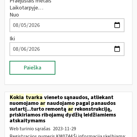
Praėjusiais metais
Laikotarpyje…
Nuo
Iki
Paieška
Kokia
tvarka
vieneto sąnaudos, atliekant
nuomojamo
ar
naudojamo pagal panaudos
sutartį...turto remontą
ar
rekonstrukciją,
priskiriamos ribojamų dydžių leidžiamiems
atskaitymams
Web turinio sąrašas
2023-11-29
Registracijos numeris KM0744 Ši informacija skelbiama: