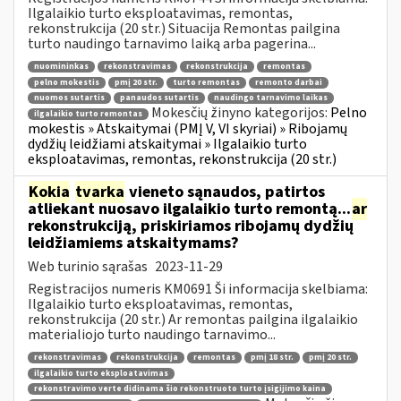
Ilgalaikio turto eksploatavimas, remontas,
rekonstrukcija (20 str.) Situacija Remontas pailgina
turto naudingo tarnavimo laiką arba pagerina...
nuomininkas
rekonstravimas
rekonstrukcija
remontas
pelno mokestis
pmį 20 str.
turto remontas
remonto darbai
nuomos sutartis
panaudos sutartis
naudingo tarnavimo laikas
Mokesčių žinyno kategorijos:
Pelno
ilgalaikio turto remontas
mokestis » Atskaitymai (PMĮ V, VI skyriai) » Ribojamų
dydžių leidžiami atskaitymai » Ilgalaikio turto
eksploatavimas, remontas, rekonstrukcija (20 str.)
Kokia
tvarka
vieneto sąnaudos, patirtos
atliekant nuosavo ilgalaikio turto remontą...
ar
rekonstrukciją, priskiriamos ribojamų dydžių
leidžiamiems atskaitymams?
Web turinio sąrašas
2023-11-29
Registracijos numeris KM0691 Ši informacija skelbiama:
Ilgalaikio turto eksploatavimas, remontas,
rekonstrukcija (20 str.) Ar remontas pailgina ilgalaikio
materialiojo turto naudingo tarnavimo...
rekonstravimas
rekonstrukcija
remontas
pmį 18 str.
pmį 20 str.
ilgalaikio turto eksploatavimas
rekonstravimo verte didinama šio rekonstruoto turto įsigijimo kaina