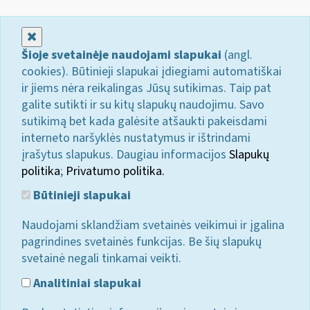
Uždaryti
Šioje svetainėje naudojami slapukai
(angl.
cookies). Būtinieji slapukai įdiegiami automatiškai
ir jiems nėra reikalingas Jūsų sutikimas. Taip pat
galite sutikti ir su kitų slapukų naudojimu. Savo
sutikimą bet kada galėsite atšaukti pakeisdami
interneto naršyklės nustatymus ir ištrindami
įrašytus slapukus. Daugiau informacijos
Slapukų
politika
;
Privatumo politika.
Būtinieji slapukai
Naudojami sklandžiam svetainės veikimui ir įgalina
pagrindines svetainės funkcijas. Be šių slapukų
svetainė negali tinkamai veikti.
Analitiniai slapukai