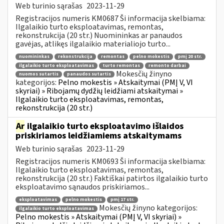
Web turinio sąrašas
2023-11-29
Registracijos numeris KM0687 Ši informacija skelbiama:
Ilgalaikio turto eksploatavimas, remontas,
rekonstrukcija (20 str.) Nuomininkas ar panaudos
gavėjas, atlikęs ilgalaikio materialiojo turto...
nuomininkas
rekonstrukcija
remontas
pelno mokestis
pmį 20 str.
ilgalaikio turto eksploatavimas
turto remontas
remonto darbai
Mokesčių žinyno
nuomos sutartis
panaudos sutartis
kategorijos:
Pelno mokestis » Atskaitymai (PMĮ V, VI
skyriai) » Ribojamų dydžių leidžiami atskaitymai »
Ilgalaikio turto eksploatavimas, remontas,
rekonstrukcija (20 str.)
Ar
ilgalaikio turto eksploatavimo išlaidos
priskiriamos leidžiamiems atskaitymams
Web turinio sąrašas
2023-11-29
Registracijos numeris KM0693 Ši informacija skelbiama:
Ilgalaikio turto eksploatavimas, remontas,
rekonstrukcija (20 str.) Faktiškai patirtos ilgalaikio turto
eksploatavimo sąnaudos priskiriamos...
eksploatavimas
pelno mokestis
pmį 17 str.
Mokesčių žinyno kategorijos:
ilgalaikio turto eksploatavimas
Pelno mokestis » Atskaitymai (PMĮ V, VI skyriai) »