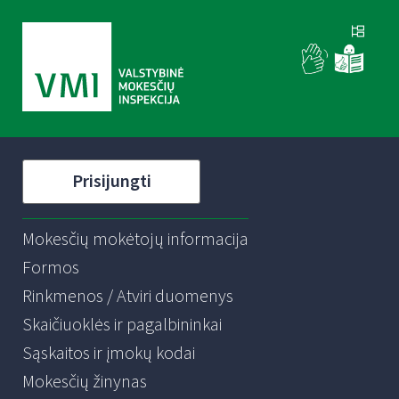
Prisijungti
Mokesčių mokėtojų informacija
Formos
Rinkmenos / Atviri duomenys
Skaičiuoklės ir pagalbininkai
Sąskaitos ir įmokų kodai
Mokesčių žinynas