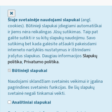
Uždaryti
Šioje svetainėje naudojami slapukai
(angl.
cookies). Būtinieji slapukai įdiegiami automatiškai
ir jiems nėra reikalingas Jūsų sutikimas. Taip pat
galite sutikti ir su kitų slapukų naudojimu. Savo
sutikimą bet kada galėsite atšaukti pakeisdami
interneto naršyklės nustatymus ir ištrindami
įrašytus slapukus. Daugiau informacijos
Slapukų
politika
;
Privatumo politika.
Būtinieji slapukai
Naudojami sklandžiam svetainės veikimui ir įgalina
pagrindines svetainės funkcijas. Be šių slapukų
svetainė negali tinkamai veikti.
Analitiniai slapukai