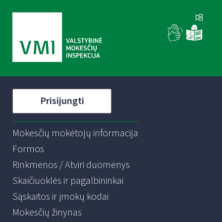
Prisijungti
Mokesčių mokėtojų informacija
Formos
Rinkmenos / Atviri duomenys
Skaičiuoklės ir pagalbininkai
Sąskaitos ir įmokų kodai
Mokesčių žinynas