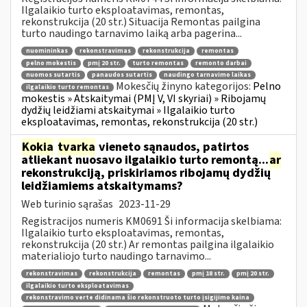
Ilgalaikio turto eksploatavimas, remontas,
rekonstrukcija (20 str.) Situacija Remontas pailgina
turto naudingo tarnavimo laiką arba pagerina...
nuomininkas
rekonstravimas
rekonstrukcija
remontas
pelno mokestis
pmį 20 str.
turto remontas
remonto darbai
nuomos sutartis
panaudos sutartis
naudingo tarnavimo laikas
Mokesčių žinyno kategorijos:
Pelno
ilgalaikio turto remontas
mokestis » Atskaitymai (PMĮ V, VI skyriai) » Ribojamų
dydžių leidžiami atskaitymai » Ilgalaikio turto
eksploatavimas, remontas, rekonstrukcija (20 str.)
Kokia
tvarka
vieneto sąnaudos, patirtos
atliekant nuosavo ilgalaikio turto remontą...
ar
rekonstrukciją, priskiriamos ribojamų dydžių
leidžiamiems atskaitymams?
Web turinio sąrašas
2023-11-29
Registracijos numeris KM0691 Ši informacija skelbiama:
Ilgalaikio turto eksploatavimas, remontas,
rekonstrukcija (20 str.) Ar remontas pailgina ilgalaikio
materialiojo turto naudingo tarnavimo...
rekonstravimas
rekonstrukcija
remontas
pmį 18 str.
pmį 20 str.
ilgalaikio turto eksploatavimas
rekonstravimo verte didinama šio rekonstruoto turto įsigijimo kaina