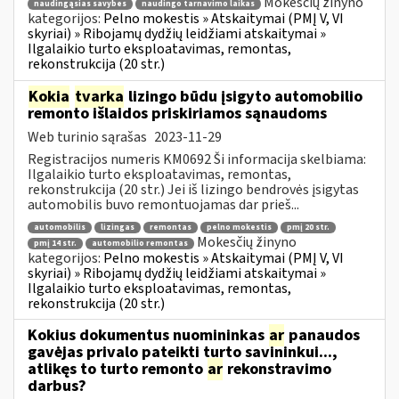
Mokesčių žinyno
naudingąsias savybes
naudingo tarnavimo laikas
kategorijos:
Pelno mokestis » Atskaitymai (PMĮ V, VI
skyriai) » Ribojamų dydžių leidžiami atskaitymai »
Ilgalaikio turto eksploatavimas, remontas,
rekonstrukcija (20 str.)
Kokia
tvarka
lizingo būdu įsigyto automobilio
remonto išlaidos priskiriamos sąnaudoms
Web turinio sąrašas
2023-11-29
Registracijos numeris KM0692 Ši informacija skelbiama:
Ilgalaikio turto eksploatavimas, remontas,
rekonstrukcija (20 str.) Jei iš lizingo bendrovės įsigytas
automobilis buvo remontuojamas dar prieš...
automobilis
lizingas
remontas
pelno mokestis
pmį 20 str.
Mokesčių žinyno
pmį 14 str.
automobilio remontas
kategorijos:
Pelno mokestis » Atskaitymai (PMĮ V, VI
skyriai) » Ribojamų dydžių leidžiami atskaitymai »
Ilgalaikio turto eksploatavimas, remontas,
rekonstrukcija (20 str.)
Kokius dokumentus nuomininkas
ar
panaudos
gavėjas privalo pateikti turto savininkui...,
atlikęs to turto remonto
ar
rekonstravimo
darbus?