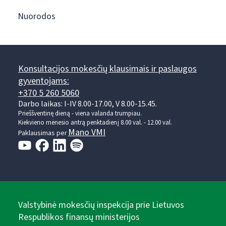
Nuorodos
Konsultacijos mokesčių klausimais ir paslaugos
gyventojams:
+370 5 260 5060
Darbo laikas: I-IV 8.00-17.00, V 8.00-15.45.
Prieššventinę dieną - viena valanda trumpiau.
Kiekvieno mėnesio antrą penktadienį 8.00 val. - 12.00 val.
Mano VMI
Paklausimas per
Valstybinė mokesčių inspekcija prie Lietuvos
Respublikos finansų ministerijos