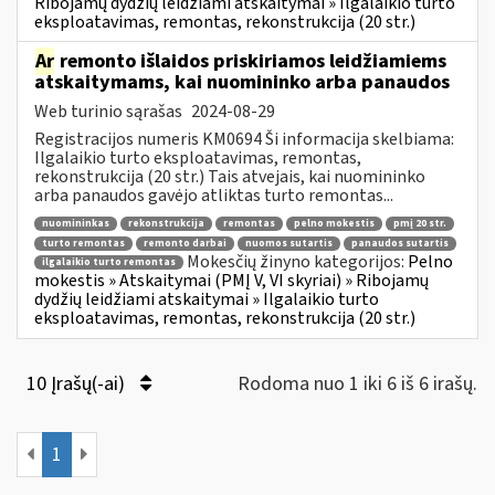
Ribojamų dydžių leidžiami atskaitymai » Ilgalaikio turto
eksploatavimas, remontas, rekonstrukcija (20 str.)
Ar
remonto išlaidos priskiriamos leidžiamiems
atskaitymams, kai nuomininko arba panaudos
Web turinio sąrašas
2024-08-29
Registracijos numeris KM0694 Ši informacija skelbiama:
Ilgalaikio turto eksploatavimas, remontas,
rekonstrukcija (20 str.) Tais atvejais, kai nuomininko
arba panaudos gavėjo atliktas turto remontas...
nuomininkas
rekonstrukcija
remontas
pelno mokestis
pmį 20 str.
turto remontas
remonto darbai
nuomos sutartis
panaudos sutartis
Mokesčių žinyno kategorijos:
Pelno
ilgalaikio turto remontas
mokestis » Atskaitymai (PMĮ V, VI skyriai) » Ribojamų
dydžių leidžiami atskaitymai » Ilgalaikio turto
eksploatavimas, remontas, rekonstrukcija (20 str.)
10 Įrašų(-ai)
Rodoma nuo 1 iki 6 iš 6 irašų.
1