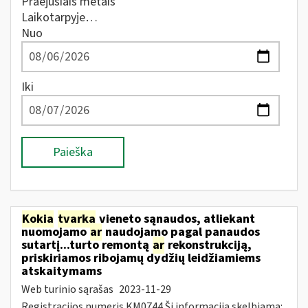
Praėjusiais metais
Laikotarpyje…
Nuo
Iki
Paieška
Kokia
tvarka
vieneto sąnaudos, atliekant
nuomojamo
ar
naudojamo pagal panaudos
sutartį...turto remontą
ar
rekonstrukciją,
priskiriamos ribojamų dydžių leidžiamiems
atskaitymams
Web turinio sąrašas
2023-11-29
Registracijos numeris KM0744 Ši informacija skelbiama: