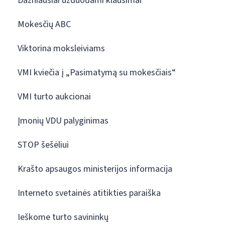
Dažniausiai užduodami klausimai
Mokesčių ABC
Viktorina moksleiviams
VMI kviečia į „Pasimatymą su mokesčiais“
VMI turto aukcionai
Įmonių VDU palyginimas
STOP šešėliui
Krašto apsaugos ministerijos informacija
Interneto svetainės atitikties paraiška
Ieškome turto savininkų