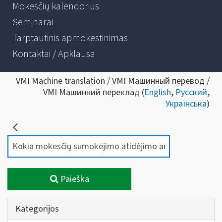
Mokesčių kalendorius
Seminarai
Tarptautinis apmokestinimas
Kontaktai / Apklausa
VMI Machine translation / VMI Машинный перевод /
VMI Машинний переклад (
English
,
Русский
,
Українська
)
Paieška
Kategorijos