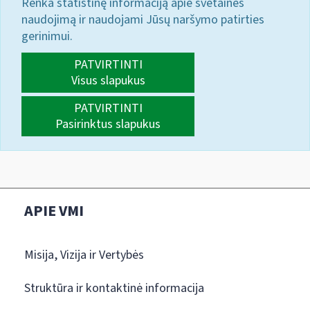
Renka statistinę informaciją apie svetainės
naudojimą ir naudojami Jūsų naršymo patirties
gerinimui.
PATVIRTINTI
Visus slapukus
PATVIRTINTI
Pasirinktus slapukus
APIE VMI
Misija, Vizija ir Vertybės
Struktūra ir kontaktinė informacija