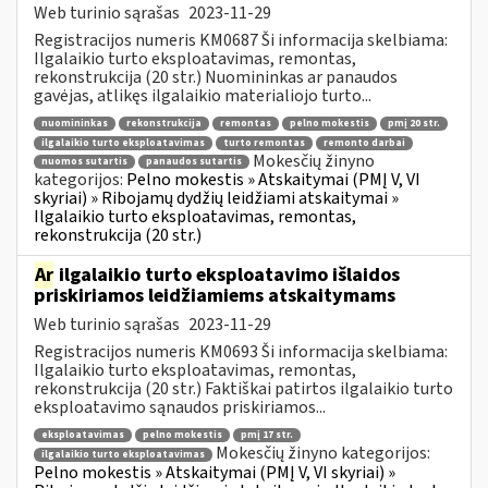
Web turinio sąrašas
2023-11-29
Registracijos numeris KM0687 Ši informacija skelbiama:
Ilgalaikio turto eksploatavimas, remontas,
rekonstrukcija (20 str.) Nuomininkas ar panaudos
gavėjas, atlikęs ilgalaikio materialiojo turto...
nuomininkas
rekonstrukcija
remontas
pelno mokestis
pmį 20 str.
ilgalaikio turto eksploatavimas
turto remontas
remonto darbai
Mokesčių žinyno
nuomos sutartis
panaudos sutartis
kategorijos:
Pelno mokestis » Atskaitymai (PMĮ V, VI
skyriai) » Ribojamų dydžių leidžiami atskaitymai »
Ilgalaikio turto eksploatavimas, remontas,
rekonstrukcija (20 str.)
Ar
ilgalaikio turto eksploatavimo išlaidos
priskiriamos leidžiamiems atskaitymams
Web turinio sąrašas
2023-11-29
Registracijos numeris KM0693 Ši informacija skelbiama:
Ilgalaikio turto eksploatavimas, remontas,
rekonstrukcija (20 str.) Faktiškai patirtos ilgalaikio turto
eksploatavimo sąnaudos priskiriamos...
eksploatavimas
pelno mokestis
pmį 17 str.
Mokesčių žinyno kategorijos:
ilgalaikio turto eksploatavimas
Pelno mokestis » Atskaitymai (PMĮ V, VI skyriai) »