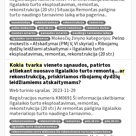
Ilgalaikio turto eksploatavimas, remontas,
rekonstrukcija (20 str.) Situacija Remontas pailgina
turto naudingo tarnavimo laiką arba pagerina...
nuomininkas
rekonstravimas
rekonstrukcija
remontas
pelno mokestis
pmį 20 str.
turto remontas
remonto darbai
nuomos sutartis
panaudos sutartis
naudingo tarnavimo laikas
Mokesčių žinyno kategorijos:
Pelno
ilgalaikio turto remontas
mokestis » Atskaitymai (PMĮ V, VI skyriai) » Ribojamų
dydžių leidžiami atskaitymai » Ilgalaikio turto
eksploatavimas, remontas, rekonstrukcija (20 str.)
Kokia
tvarka
vieneto sąnaudos, patirtos
atliekant nuosavo ilgalaikio turto remontą...
ar
rekonstrukciją, priskiriamos ribojamų dydžių
leidžiamiems atskaitymams?
Web turinio sąrašas
2023-11-29
Registracijos numeris KM0691 Ši informacija skelbiama:
Ilgalaikio turto eksploatavimas, remontas,
rekonstrukcija (20 str.) Ar remontas pailgina ilgalaikio
materialiojo turto naudingo tarnavimo...
rekonstravimas
rekonstrukcija
remontas
pmį 18 str.
pmį 20 str.
ilgalaikio turto eksploatavimas
rekonstravimo verte didinama šio rekonstruoto turto įsigijimo kaina