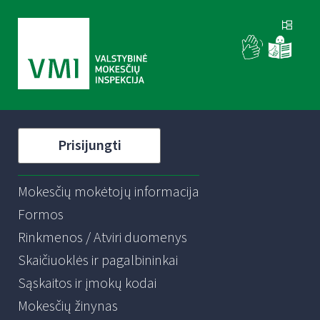
Prisijungti
Mokesčių mokėtojų informacija
Formos
Rinkmenos / Atviri duomenys
Skaičiuoklės ir pagalbininkai
Sąskaitos ir įmokų kodai
Mokesčių žinynas