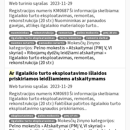
Web turinio sąrašas
2023-11-29
Registracijos numeris KM0687 Ši informacija skelbiama:
Ilgalaikio turto eksploatavimas, remontas,
rekonstrukcija (20 str.) Nuomininkas ar panaudos
gavėjas, atlikęs ilgalaikio materialiojo turto...
nuomininkas
rekonstrukcija
remontas
pelno mokestis
pmį 20 str.
ilgalaikio turto eksploatavimas
turto remontas
remonto darbai
Mokesčių žinyno
nuomos sutartis
panaudos sutartis
kategorijos:
Pelno mokestis » Atskaitymai (PMĮ V, VI
skyriai) » Ribojamų dydžių leidžiami atskaitymai »
Ilgalaikio turto eksploatavimas, remontas,
rekonstrukcija (20 str.)
Ar
ilgalaikio turto eksploatavimo išlaidos
priskiriamos leidžiamiems atskaitymams
Web turinio sąrašas
2023-11-29
Registracijos numeris KM0693 Ši informacija skelbiama:
Ilgalaikio turto eksploatavimas, remontas,
rekonstrukcija (20 str.) Faktiškai patirtos ilgalaikio turto
eksploatavimo sąnaudos priskiriamos...
eksploatavimas
pelno mokestis
pmį 17 str.
Mokesčių žinyno kategorijos:
ilgalaikio turto eksploatavimas
Pelno mokestis » Atskaitymai (PMĮ V, VI skyriai) »