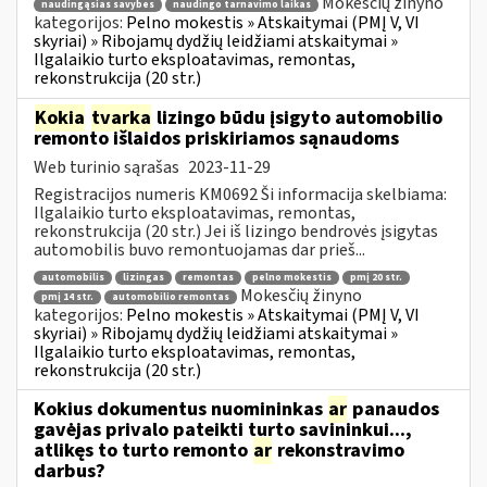
Mokesčių žinyno
naudingąsias savybes
naudingo tarnavimo laikas
kategorijos:
Pelno mokestis » Atskaitymai (PMĮ V, VI
skyriai) » Ribojamų dydžių leidžiami atskaitymai »
Ilgalaikio turto eksploatavimas, remontas,
rekonstrukcija (20 str.)
Kokia
tvarka
lizingo būdu įsigyto automobilio
remonto išlaidos priskiriamos sąnaudoms
Web turinio sąrašas
2023-11-29
Registracijos numeris KM0692 Ši informacija skelbiama:
Ilgalaikio turto eksploatavimas, remontas,
rekonstrukcija (20 str.) Jei iš lizingo bendrovės įsigytas
automobilis buvo remontuojamas dar prieš...
automobilis
lizingas
remontas
pelno mokestis
pmį 20 str.
Mokesčių žinyno
pmį 14 str.
automobilio remontas
kategorijos:
Pelno mokestis » Atskaitymai (PMĮ V, VI
skyriai) » Ribojamų dydžių leidžiami atskaitymai »
Ilgalaikio turto eksploatavimas, remontas,
rekonstrukcija (20 str.)
Kokius dokumentus nuomininkas
ar
panaudos
gavėjas privalo pateikti turto savininkui...,
atlikęs to turto remonto
ar
rekonstravimo
darbus?