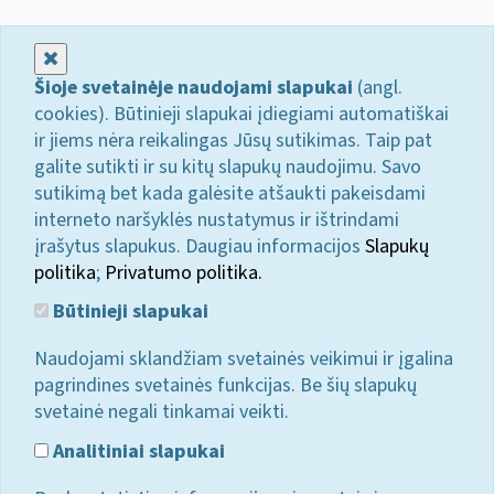
Uždaryti
Šioje svetainėje naudojami slapukai
(angl.
cookies). Būtinieji slapukai įdiegiami automatiškai
ir jiems nėra reikalingas Jūsų sutikimas. Taip pat
galite sutikti ir su kitų slapukų naudojimu. Savo
sutikimą bet kada galėsite atšaukti pakeisdami
interneto naršyklės nustatymus ir ištrindami
įrašytus slapukus. Daugiau informacijos
Slapukų
politika
;
Privatumo politika.
Būtinieji slapukai
Naudojami sklandžiam svetainės veikimui ir įgalina
pagrindines svetainės funkcijas. Be šių slapukų
svetainė negali tinkamai veikti.
Analitiniai slapukai