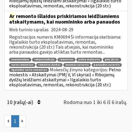
Ribojamų dydžių leidžiami atskaitymai » Ilgalaikio turto
eksploatavimas, remontas, rekonstrukcija (20 str.)
Ar
remonto išlaidos priskiriamos leidžiamiems
atskaitymams, kai nuomininko arba panaudos
Web turinio sąrašas
2024-08-29
Registracijos numeris KM0694 Ši informacija skelbiama:
Ilgalaikio turto eksploatavimas, remontas,
rekonstrukcija (20 str.) Tais atvejais, kai nuomininko
arba panaudos gavėjo atliktas turto remontas...
nuomininkas
rekonstrukcija
remontas
pelno mokestis
pmį 20 str.
turto remontas
remonto darbai
nuomos sutartis
panaudos sutartis
Mokesčių žinyno kategorijos:
Pelno
ilgalaikio turto remontas
mokestis » Atskaitymai (PMĮ V, VI skyriai) » Ribojamų
dydžių leidžiami atskaitymai » Ilgalaikio turto
eksploatavimas, remontas, rekonstrukcija (20 str.)
10 Įrašų(-ai)
Rodoma nuo 1 iki 6 iš 6 irašų.
1