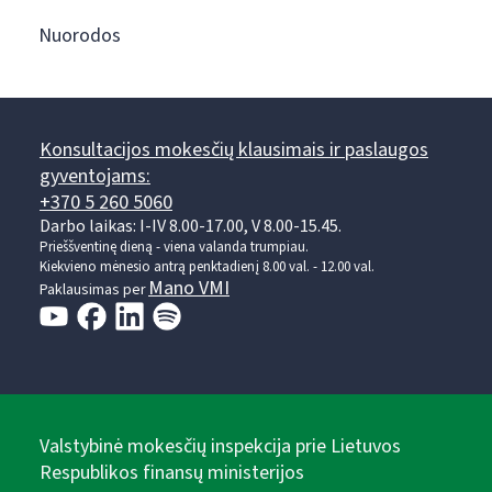
Nuorodos
Konsultacijos mokesčių klausimais ir paslaugos
gyventojams:
+370 5 260 5060
Darbo laikas: I-IV 8.00-17.00, V 8.00-15.45.
Prieššventinę dieną - viena valanda trumpiau.
Kiekvieno mėnesio antrą penktadienį 8.00 val. - 12.00 val.
Mano VMI
Paklausimas per
Valstybinė mokesčių inspekcija prie Lietuvos
Respublikos finansų ministerijos