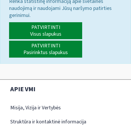
Renka statistinę informaciją apie svetainės
naudojimą ir naudojami Jūsų naršymo patirties
gerinimui.
PATVIRTINTI
Visus slapukus
PATVIRTINTI
Pasirinktus slapukus
APIE VMI
Misija, Vizija ir Vertybės
Struktūra ir kontaktinė informacija