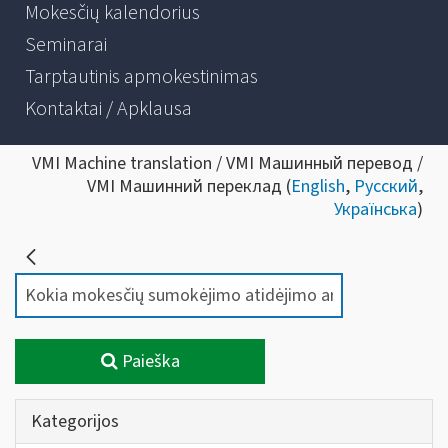
Mokesčių kalendorius
Seminarai
Tarptautinis apmokestinimas
Kontaktai / Apklausa
VMI Machine translation / VMI Машинный перевод /
VMI Машинний переклад (
English
,
Русский
,
Українська
)
Paieška
Kategorijos