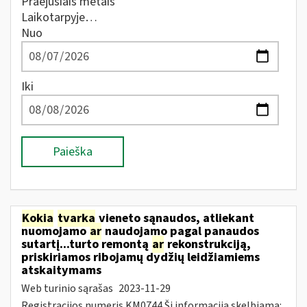
Praėjusiais metais
Laikotarpyje…
Nuo
Iki
Paieška
Kokia
tvarka
vieneto sąnaudos, atliekant
nuomojamo
ar
naudojamo pagal panaudos
sutartį...turto remontą
ar
rekonstrukciją,
priskiriamos ribojamų dydžių leidžiamiems
atskaitymams
Web turinio sąrašas
2023-11-29
Registracijos numeris KM0744 Ši informacija skelbiama: