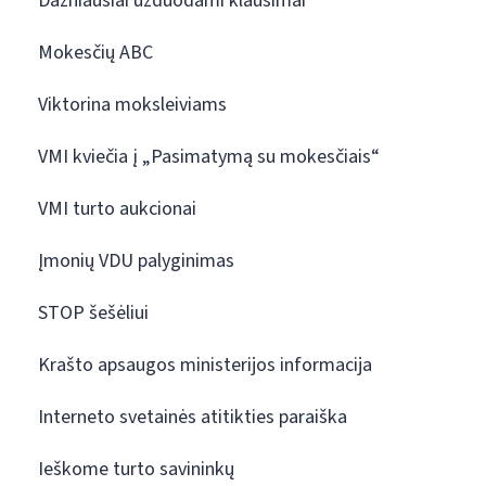
Dažniausiai užduodami klausimai
Mokesčių ABC
Viktorina moksleiviams
VMI kviečia į „Pasimatymą su mokesčiais“
VMI turto aukcionai
Įmonių VDU palyginimas
STOP šešėliui
Krašto apsaugos ministerijos informacija
Interneto svetainės atitikties paraiška
Ieškome turto savininkų