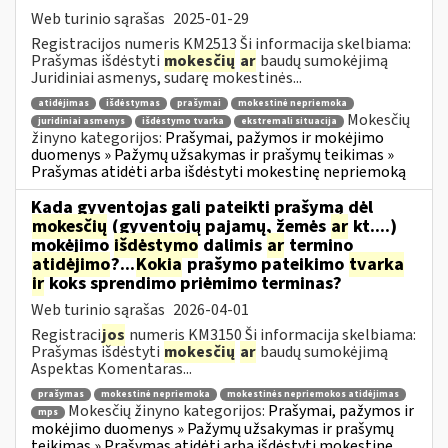
Web turinio sąrašas
2025-01-29
Registracijos numeris KM2513 Ši informacija skelbiama:
Prašymas išdėstyti
mokesčių
ar
baudų sumokėjimą
Juridiniai asmenys, sudarę mokestinės...
atidėjimas
išdėstymas
prašymai
mokestinė nepriemoka
Mokesčių
juridiniai asmenys
išdėstymo tvarka
ekstremali situacija
žinyno kategorijos:
Prašymai, pažymos ir mokėjimo
duomenys » Pažymų užsakymas ir prašymų teikimas »
Prašymas atidėti arba išdėstyti mokestinę nepriemoką
Kada gyventojas gali pateikti prašymą dėl
mokesčių
(gyventojų pajamų, žemės
ar
kt....)
mokėjimo
išdėstymo
dalimis
ar
termino
atidėjimo
?...
Kokia
prašymo pateikimo
tvarka
ir
koks sprendimo priėmimo terminas?
Web turinio sąrašas
2026-04-01
Registraci
jos
numeris KM3150 Ši informacija skelbiama:
Prašymas išdėstyti
mokesčių
ar
baudų sumokėjimą
Aspektas Komentaras...
prašymas
mokestinė nepriemoka
mokestinės nepriemokos atidėjimas
Mokesčių žinyno kategorijos:
Prašymai, pažymos ir
mps
mokėjimo duomenys » Pažymų užsakymas ir prašymų
teikimas » Prašymas atidėti arba išdėstyti mokestinę