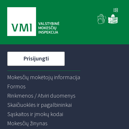
Prisijungti
Mokesčių mokėtojų informacija
Formos
Rinkmenos / Atviri duomenys
Skaičiuoklės ir pagalbininkai
Sąskaitos ir įmokų kodai
Mokesčių žinynas