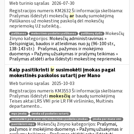
Web turinio sąrašas
2026-07-30
Registracijos numeris KM2632 Ši informacija skelbiama:
Prašymas išdėstyti mokesčių
ar
baudų sumokėjimą
Palūkanos už mokestinę paskolą dėl mokesčių
nepriemokų Už suteiktą...
Mokesčių
palūkanos
mokestinės paskolos palūkanos
palūkanų dydis
žinyno kategorijos:
Mokesčių administravimas »
Delspinigiai, baudos ir atleidimas nuo jų (96-100 str.,
138-143 str.)
Prašymai, pažymos ir mokėjimo
duomenys » Pažymų užsakymas ir prašymų teikimas »
Prašymas atidėti arba išdėstyti mokestinę nepriemoką
Kaip pasitikrinti
ir
susimokėti įmokas pagal
mokestinės paskolos sutartį per Mano
Web turinio sąrašas
2025-10-03
Registracijos numeris KM3553 Ši informacija skelbiama:
Prašymas išdėstyti
mokesčių
ar baudų sumokėjimą
Teises aktai LRS VMI prie LR FM viršininko, Muitinės
departamento...
mps įmoka
įmoka už paskolos sutartį
susimokėti per mano vmį mokestinės paskolos įmokas
įmoka per mano vmi
Mokesčių žinyno kategorijos:
Prašymai,
pasitikrinti mps
pažymos ir mokėjimo duomenys » Pažymų užsakymas ir