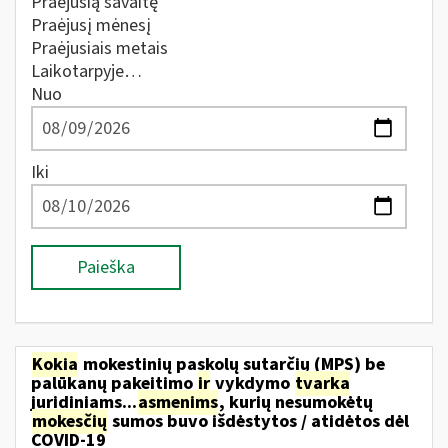
Praėjusią savaitę
Praėjusį mėnesį
Praėjusiais metais
Laikotarpyje…
Nuo
Iki
Paieška
Kokia
mokestinių paskolų sutarčių (MPS) be
palūkanų pakeitimo
ir
vykdymo
tvarka
juridiniams...
asmenims
, kurių nesumokėtų
mokesčių
sumos buvo išdėstytos / atidėtos dėl
COVID-19