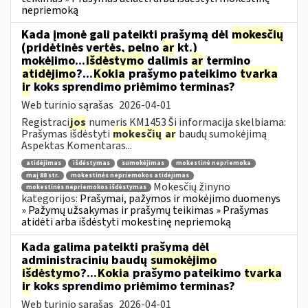
nepriemoką
Kada įmonė gali pateikti prašymą dėl
mokesčių
(pridėtinės vertės, pelno
ar
kt.)
mokėjimo...
išdėstymo
dalimis
ar
termino
atidėjimo
?...
Kokia
prašymo pateikimo
tvarka
ir
koks sprendimo priėmimo terminas?
Web turinio sąrašas
2026-04-01
Registraci
jos
numeris KM1453 Ši informacija skelbiama:
Prašymas išdėstyti
mokesčių
ar
baudų sumokėjimą
Aspektas Komentaras...
atidėjimas
išdėstymas
sumokėjimas
mokestinė nepriemoka
maį 88 str.
mokestinės nepriemokos atidėjimas
Mokesčių žinyno
mokestinės nepriemokos išdėstymas
kategorijos:
Prašymai, pažymos ir mokėjimo duomenys
» Pažymų užsakymas ir prašymų teikimas » Prašymas
atidėti arba išdėstyti mokestinę nepriemoką
Kada galima pateikti prašymą dėl
administracinių baudų
sumokėjimo
išdėstymo
?...
Kokia
prašymo pateikimo
tvarka
ir
koks sprendimo priėmimo terminas?
Web turinio sąrašas
2026-04-01