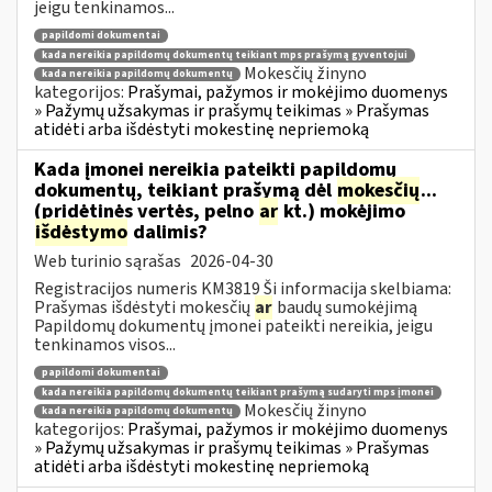
jeigu tenkinamos...
papildomi dokumentai
kada nereikia papildomų dokumentų teikiant mps prašymą gyventojui
Mokesčių žinyno
kada nereikia papildomų dokumentų
kategorijos:
Prašymai, pažymos ir mokėjimo duomenys
» Pažymų užsakymas ir prašymų teikimas » Prašymas
atidėti arba išdėstyti mokestinę nepriemoką
Kada įmonei nereikia pateikti papildomų
dokumentų, teikiant prašymą dėl
mokesčių
...
(pridėtinės vertės, pelno
ar
kt.) mokėjimo
išdėstymo
dalimis?
Web turinio sąrašas
2026-04-30
Registracijos numeris KM3819 Ši informacija skelbiama:
Prašymas išdėstyti mokesčių
ar
baudų sumokėjimą
Papildomų dokumentų įmonei pateikti nereikia, jeigu
tenkinamos visos...
papildomi dokumentai
kada nereikia papildomų dokumentų teikiant prašymą sudaryti mps įmonei
Mokesčių žinyno
kada nereikia papildomų dokumentų
kategorijos:
Prašymai, pažymos ir mokėjimo duomenys
» Pažymų užsakymas ir prašymų teikimas » Prašymas
atidėti arba išdėstyti mokestinę nepriemoką