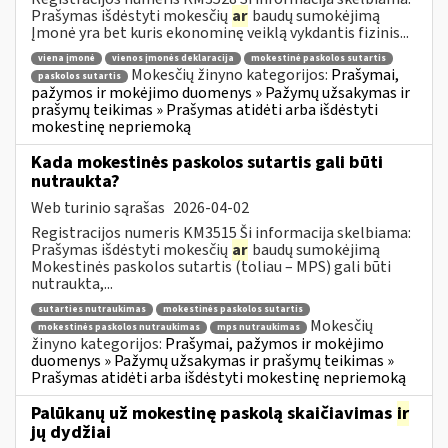
Prašymas išdėstyti mokesčių
ar
baudų sumokėjimą
Įmonė yra bet kuris ekonominę veiklą vykdantis fizinis...
viena įmonė
vienos įmonės deklaracija
mokestinė paskolos sutartis
Mokesčių žinyno kategorijos:
Prašymai,
paskolos sutartis
pažymos ir mokėjimo duomenys » Pažymų užsakymas ir
prašymų teikimas » Prašymas atidėti arba išdėstyti
mokestinę nepriemoką
Kada mokestinės paskolos sutartis gali būti
nutraukta?
Web turinio sąrašas
2026-04-02
Registracijos numeris KM3515 Ši informacija skelbiama:
Prašymas išdėstyti mokesčių
ar
baudų sumokėjimą
Mokestinės paskolos sutartis (toliau – MPS) gali būti
nutraukta,...
sutarties nutraukimas
mokestinės paskolos sutartis
Mokesčių
mokestinės paskolos nutraukimas
mps nutraukimas
žinyno kategorijos:
Prašymai, pažymos ir mokėjimo
duomenys » Pažymų užsakymas ir prašymų teikimas »
Prašymas atidėti arba išdėstyti mokestinę nepriemoką
Palūkanų už mokestinę paskolą skaičiavimas
ir
jų dydžiai