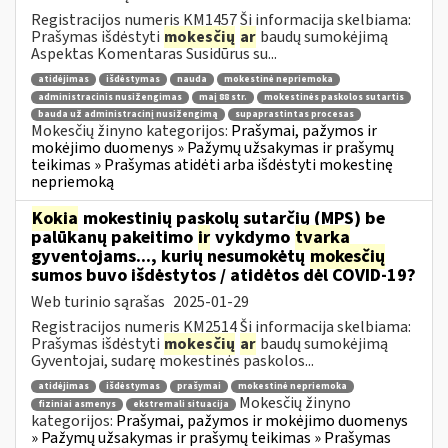
Registracijos numeris KM1457 Ši informacija skelbiama:
Prašymas išdėstyti
mokesčių
ar
baudų sumokėjimą
Aspektas Komentaras Susidūrus su...
atidėjimas
išdėstymas
nauda
mokestinė nepriemoka
administracinis nusižengimas
maį 88 str.
mokestinės paskolos sutartis
bauda už administracinį nusižengimą
supaprastintas procesas
Mokesčių žinyno kategorijos:
Prašymai, pažymos ir
mokėjimo duomenys » Pažymų užsakymas ir prašymų
teikimas » Prašymas atidėti arba išdėstyti mokestinę
nepriemoką
Kokia
mokestinių paskolų sutarčių (MPS) be
palūkanų pakeitimo
ir
vykdymo
tvarka
gyventojams..., kurių nesumokėtų
mokesčių
sumos buvo išdėstytos / atidėtos dėl COVID-19?
Web turinio sąrašas
2025-01-29
Registracijos numeris KM2514 Ši informacija skelbiama:
Prašymas išdėstyti
mokesčių
ar
baudų sumokėjimą
Gyventojai, sudarę mokestinės paskolos...
atidėjimas
išdėstymas
prašymai
mokestinė nepriemoka
Mokesčių žinyno
fiziniai asmenys
ekstremali situacija
kategorijos:
Prašymai, pažymos ir mokėjimo duomenys
» Pažymų užsakymas ir prašymų teikimas » Prašymas