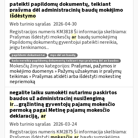
pateikti papildomų dokumentų, teikiant
prašymą dėl administracinių baudų mokėjimo
išdėstymo
Web turinio sąrašas
2026-04-30
Registracijos numeris KM3818 Ši informacija skelbiama:
Prašymas išdėstyti mokesčių
ar
baudų sumokėjimą
Papildomų dokumentų gyventojui pateikti nereikia,
jeigu tenkinamos...
papildomi dokumentai
mps dėl an baudų
kada nereikia papildomų dokumentų teikiant mps prašymą dėl an baudos
Mokesčių žinyno kategorijos:
Prašymai, pažymos ir
mokėjimo duomenys » Pažymų užsakymas ir prašymų
teikimas » Prašymas atidėti arba išdėstyti mokestinę
nepriemoką
negalite laiku sumokėti nutarimu paskirtos
baudos už administracinį nusižengimą
ir
...grąžintiną gyventojų pajamų mokesčio
permoką pagal Metinę pajamų mokesčio
deklaraciją,
ar
Web turinio sąrašas
2026-03-24
Registracijos numeris KM2875 Ši informacija skelbiama:
Prašymas išdėstyti
mokesčių
ar
baudų sumokėjimą