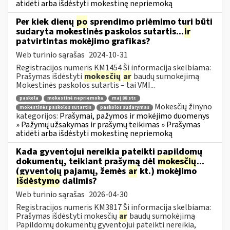
atidėti arba išdėstyti mokestinę nepriemoką
Per kiek dienų
po
sprendimo priėmimo turi būti
sudaryta mokestinės paskolos sutartis...
ir
patvirtintas mokėjimo grafikas?
Web turinio sąrašas
2024-10-31
Registracijos numeris KM1454 Ši informacija skelbiama:
Prašymas išdėstyti
mokesčių
ar
baudų sumokėjimą
Mokestinės paskolos sutartis – tai VMI...
paskola
mokestinė nepriemoka
maį 88 str.
Mokesčių žinyno
mokestinės paskolos sutartis
paskolos sudarymas
kategorijos:
Prašymai, pažymos ir mokėjimo duomenys
» Pažymų užsakymas ir prašymų teikimas » Prašymas
atidėti arba išdėstyti mokestinę nepriemoką
Kada gyventojui nereikia pateikti papildomų
dokumentų, teikiant prašymą dėl
mokesčių
...
(gyventojų pajamų, žemės
ar
kt.) mokėjimo
išdėstymo
dalimis?
Web turinio sąrašas
2026-04-30
Registracijos numeris KM3817 Ši informacija skelbiama:
Prašymas išdėstyti mokesčių
ar
baudų sumokėjimą
Papildomų dokumentų gyventojui pateikti nereikia,