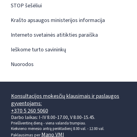
STOP šešėliui
Krašto apsaugos ministerijos informacija
Interneto svetainės atitikties paraiška
Ieškome turto savininkų
Nuorodos
Konsultacijos mokesčių klausimais ir paslaugos
gyventojams:
+370 5 260 5060
Darbo laikas: I-IV 8.00-17.00, V 8.00-15.45.
Prieššventinę dieną - viena valanda trumpiau.
Kiekvieno mėnesio antrą penktadienį 8.00 val. - 12.00 val.
Mano VMI
Paklausimas per