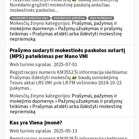
Norėdami grąžinti mokestinę paskolą anksčiau
mokestinės paskolos...
susimokėti anksčiau mps
atsiskaityti anksčiau
mps mokėjimai
Mokesčių žinyno kategorijos:
Prašymai, pažymos ir
mokėjimo duomenys » Pažymų užsakymas ir prašymų
teikimas » Prašymas atidėti arba išdėstyti mokestinę
nepriemoką
Prašymo sudaryti mokestinės paskolos sutartį
(MPS) pateikimas per Mano VMI
Web turinio sąrašas
2025-07-01
Registracijos numeris KM3552 Ši informacija skelbiama:
Prašymas išdėstyti mokesčių
ar
baudų sumokėjimą
Teises aktai LRS VMI prie LR FM viršininko 2024-10-23
įsakymas...
Mokesčių žinyno kategorijos:
Prašymai, pažymos ir
mokėjimo duomenys » Pažymų užsakymas ir prašymų
teikimas » Prašymas atidėti arba išdėstyti mokestinę
nepriemoką
Kas yra Viena Įmonė?
Web turinio sąrašas
2025-05-13
Registracijos numeris KM3528 Ši informacija skelbiama: