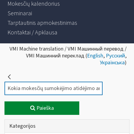
Mokesčių kalendorius
Seminarai
Tarptautinis apmokestinimas
Kontaktai / Apklausa
VMI Machine translation / VMI Машинный перевод /
VMI Машинний переклад (
English
,
Русский
,
Українська
)
Paieška
Kategorijos