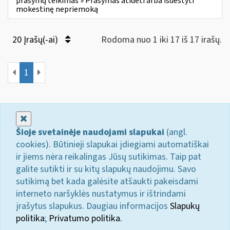
prašymų teikimas » Prašymas atidėti arba išdėstyti
mokestinę nepriemoką
20 Įrašų(-ai)
Rodoma nuo 1 iki 17 iš 17 irašų.
1
Uždaryti
Šioje svetainėje naudojami slapukai
(angl.
cookies). Būtinieji slapukai įdiegiami automatiškai
ir jiems nėra reikalingas Jūsų sutikimas. Taip pat
galite sutikti ir su kitų slapukų naudojimu. Savo
sutikimą bet kada galėsite atšaukti pakeisdami
interneto naršyklės nustatymus ir ištrindami
įrašytus slapukus. Daugiau informacijos
Slapukų
politika
;
Privatumo politika.