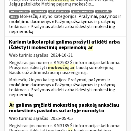
Jeigu pateikėte Metinę pajamų mokesčio...
nepriemoka
permoka
užskaitymas
gpm permoka
an bauda
Mokesčių žinyno kategorijos:
Prašymai, pažymos ir
mps
mokėjimo duomenys » Pažymų užsakymas ir prašymų
teikimas » Prašymas atidėti arba išdėstyti mokestinę
nepriemoką
Kuriam laikotarpiui galima prašyti atidėti arba
išdėstyti mokestinių nepriemokų
ar
Web turinio sąrašas
2024-10-31
Registracijos numeris KM2982 Ši informacija skelbiama:
Prašymas išdėstyti
mokesčių
ar
baudų sumokėjimą
Baudos už administracinį nusižengimą...
Mokesčių žinyno kategorijos:
Prašymai, pažymos ir
mokėjimo duomenys » Pažymų užsakymas ir prašymų
teikimas » Prašymas atidėti arba išdėstyti mokestinę
nepriemoką
Ar
galima grąžinti mokestinę paskolą anksčiau
mokestinės paskolos sutartyje nurodyto
Web turinio sąrašas
2025-05-05
Registracijos numeris KM3185 Ši informacija skelbiama:
Prašymas išdėstyti mokesčių
ar
baudų sumokėjimą