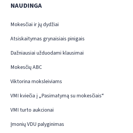
NAUDINGA
Mokesčiai ir jų dydžiai
Atsiskaitymas grynaisiais pinigais
Dažniausiai užduodami klausimai
Mokesčių ABC
Viktorina moksleiviams
VMI kviečia į „Pasimatymą su mokesčiais“
VMI turto aukcionai
Įmonių VDU palyginimas