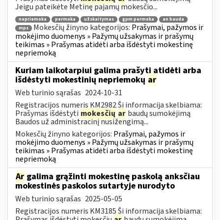
Jeigu pateikėte Metinę pajamų mokesčio...
nepriemoka
permoka
užskaitymas
gpm permoka
an bauda
Mokesčių žinyno kategorijos:
Prašymai, pažymos ir
mps
mokėjimo duomenys » Pažymų užsakymas ir prašymų
teikimas » Prašymas atidėti arba išdėstyti mokestinę
nepriemoką
Kuriam laikotarpiui galima prašyti atidėti arba
išdėstyti mokestinių nepriemokų
ar
Web turinio sąrašas
2024-10-31
Registracijos numeris KM2982 Ši informacija skelbiama:
Prašymas išdėstyti
mokesčių
ar
baudų sumokėjimą
Baudos už administracinį nusižengimą...
Mokesčių žinyno kategorijos:
Prašymai, pažymos ir
mokėjimo duomenys » Pažymų užsakymas ir prašymų
teikimas » Prašymas atidėti arba išdėstyti mokestinę
nepriemoką
Ar
galima grąžinti mokestinę paskolą anksčiau
mokestinės paskolos sutartyje nurodyto
Web turinio sąrašas
2025-05-05
Registracijos numeris KM3185 Ši informacija skelbiama:
Prašymas išdėstyti mokesčių
ar
baudų sumokėjimą