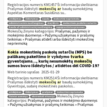
Registracijos numeris KM1457 Ši informacija skelbiama:
Prašymas išdėstyti
mokesčių
ar
baudų sumokėjimą
Aspektas Komentaras Susidūrus su...
atidėjimas
išdėstymas
nauda
mokestinė nepriemoka
administracinis nusižengimas
maį 88 str.
mokestinės paskolos sutartis
bauda už administracinį nusižengimą
supaprastintas procesas
Mokesčių žinyno kategorijos:
Prašymai, pažymos ir
mokėjimo duomenys » Pažymų užsakymas ir prašymų
teikimas » Prašymas atidėti arba išdėstyti mokestinę
nepriemoką
Kokia
mokestinių paskolų sutarčių (MPS) be
palūkanų pakeitimo
ir
vykdymo
tvarka
gyventojams..., kurių nesumokėtų
mokesčių
sumos buvo išdėstytos / atidėtos dėl COVID-19?
Web turinio sąrašas
2025-01-29
Registracijos numeris KM2514 Ši informacija skelbiama:
Prašymas išdėstyti
mokesčių
ar
baudų sumokėjimą
Gyventojai, sudarę mokestinės paskolos...
atidėjimas
išdėstymas
prašymai
mokestinė nepriemoka
Mokesčių žinyno
fiziniai asmenys
ekstremali situacija
kategorijos:
Prašymai, pažymos ir mokėjimo duomenys
» Pažymų užsakymas ir prašymų teikimas » Prašymas