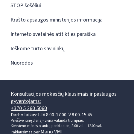
STOP šešėliui
Krašto apsaugos ministerijos informacija
Interneto svetainės atitikties paraiška
Ieškome turto savininkų
Nuorodos
Konsultacijos mokesčių klausimais ir paslaugos
gyventojams:
+370 5 260 5060
Darbo laikas: I-IV 8.00-17.00, V 8.00-15.45.
Prieššventinę dieną - viena valanda trumpiau.
Kiekvieno mėnesio antrą penktadienį 8.00 val. - 12.00 val.
Mano VMI
Paklausimas per