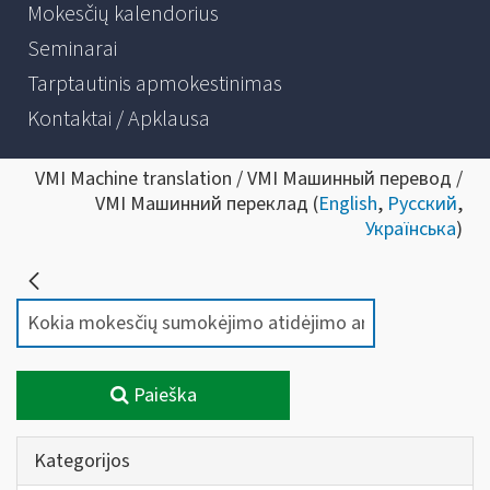
Mokesčių kalendorius
Seminarai
Tarptautinis apmokestinimas
Kontaktai / Apklausa
VMI Machine translation / VMI Машинный перевод /
VMI Машинний переклад (
English
,
Русский
,
Українська
)
Paieška
Kategorijos