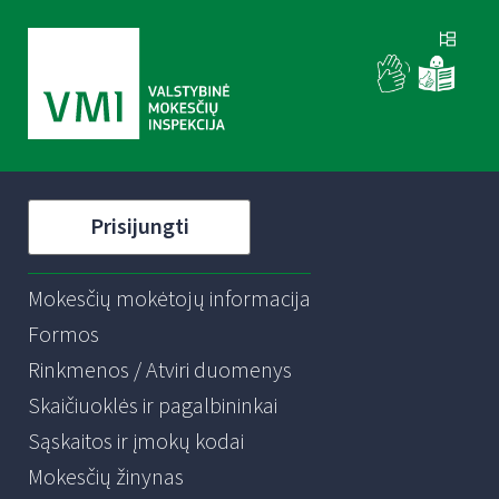
Prisijungti
Mokesčių mokėtojų informacija
Formos
Rinkmenos / Atviri duomenys
Skaičiuoklės ir pagalbininkai
Sąskaitos ir įmokų kodai
Mokesčių žinynas