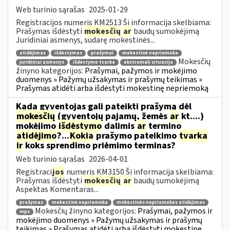
Web turinio sąrašas
2025-01-29
Registracijos numeris KM2513 Ši informacija skelbiama:
Prašymas išdėstyti
mokesčių
ar
baudų sumokėjimą
Juridiniai asmenys, sudarę mokestinės...
atidėjimas
išdėstymas
prašymai
mokestinė nepriemoka
Mokesčių
juridiniai asmenys
išdėstymo tvarka
ekstremali situacija
žinyno kategorijos:
Prašymai, pažymos ir mokėjimo
duomenys » Pažymų užsakymas ir prašymų teikimas »
Prašymas atidėti arba išdėstyti mokestinę nepriemoką
Kada gyventojas gali pateikti prašymą dėl
mokesčių
(gyventojų pajamų, žemės
ar
kt....)
mokėjimo
išdėstymo
dalimis
ar
termino
atidėjimo
?...
Kokia
prašymo pateikimo
tvarka
ir
koks sprendimo priėmimo terminas?
Web turinio sąrašas
2026-04-01
Registraci
jos
numeris KM3150 Ši informacija skelbiama:
Prašymas išdėstyti
mokesčių
ar
baudų sumokėjimą
Aspektas Komentaras...
prašymas
mokestinė nepriemoka
mokestinės nepriemokos atidėjimas
Mokesčių žinyno kategorijos:
Prašymai, pažymos ir
mps
mokėjimo duomenys » Pažymų užsakymas ir prašymų
teikimas » Prašymas atidėti arba išdėstyti mokestinę