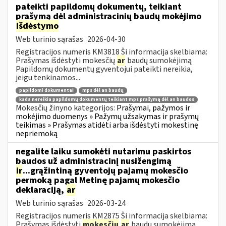
pateikti papildomų dokumentų, teikiant
prašymą dėl administracinių baudų mokėjimo
išdėstymo
Web turinio sąrašas
2026-04-30
Registracijos numeris KM3818 Ši informacija skelbiama:
Prašymas išdėstyti mokesčių
ar
baudų sumokėjimą
Papildomų dokumentų gyventojui pateikti nereikia,
jeigu tenkinamos...
papildomi dokumentai
mps dėl an baudų
kada nereikia papildomų dokumentų teikiant mps prašymą dėl an baudos
Mokesčių žinyno kategorijos:
Prašymai, pažymos ir
mokėjimo duomenys » Pažymų užsakymas ir prašymų
teikimas » Prašymas atidėti arba išdėstyti mokestinę
nepriemoką
negalite laiku sumokėti nutarimu paskirtos
baudos už administracinį nusižengimą
ir
...grąžintiną gyventojų pajamų mokesčio
permoką pagal Metinę pajamų mokesčio
deklaraciją,
ar
Web turinio sąrašas
2026-03-24
Registracijos numeris KM2875 Ši informacija skelbiama:
Prašymas išdėstyti
mokesčių
ar
baudų sumokėjimą