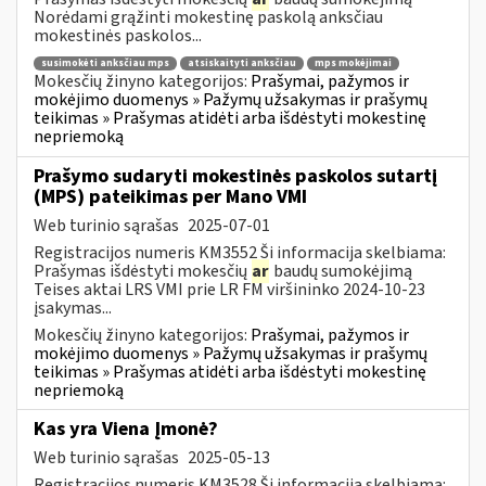
Norėdami grąžinti mokestinę paskolą anksčiau
mokestinės paskolos...
susimokėti anksčiau mps
atsiskaityti anksčiau
mps mokėjimai
Mokesčių žinyno kategorijos:
Prašymai, pažymos ir
mokėjimo duomenys » Pažymų užsakymas ir prašymų
teikimas » Prašymas atidėti arba išdėstyti mokestinę
nepriemoką
Prašymo sudaryti mokestinės paskolos sutartį
(MPS) pateikimas per Mano VMI
Web turinio sąrašas
2025-07-01
Registracijos numeris KM3552 Ši informacija skelbiama:
Prašymas išdėstyti mokesčių
ar
baudų sumokėjimą
Teises aktai LRS VMI prie LR FM viršininko 2024-10-23
įsakymas...
Mokesčių žinyno kategorijos:
Prašymai, pažymos ir
mokėjimo duomenys » Pažymų užsakymas ir prašymų
teikimas » Prašymas atidėti arba išdėstyti mokestinę
nepriemoką
Kas yra Viena Įmonė?
Web turinio sąrašas
2025-05-13
Registracijos numeris KM3528 Ši informacija skelbiama: