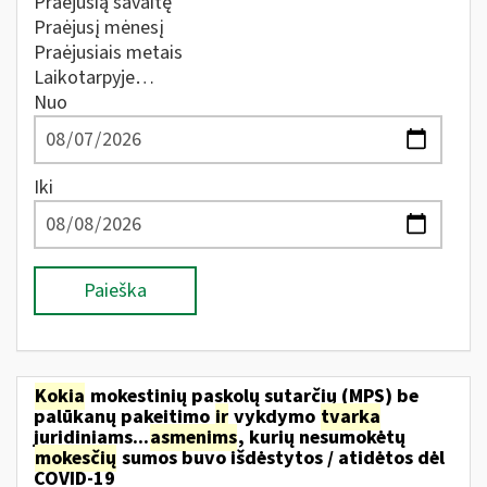
Praėjusią savaitę
Praėjusį mėnesį
Praėjusiais metais
Laikotarpyje…
Nuo
Iki
Paieška
Kokia
mokestinių paskolų sutarčių (MPS) be
palūkanų pakeitimo
ir
vykdymo
tvarka
juridiniams...
asmenims
, kurių nesumokėtų
mokesčių
sumos buvo išdėstytos / atidėtos dėl
COVID-19