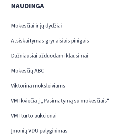
NAUDINGA
Mokesčiai ir jų dydžiai
Atsiskaitymas grynaisiais pinigais
Dažniausiai užduodami klausimai
Mokesčių ABC
Viktorina moksleiviams
VMI kviečia į „Pasimatymą su mokesčiais“
VMI turto aukcionai
Įmonių VDU palyginimas