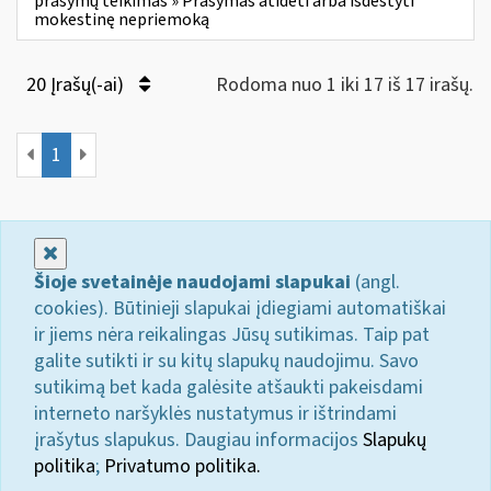
prašymų teikimas » Prašymas atidėti arba išdėstyti
mokestinę nepriemoką
20 Įrašų(-ai)
Rodoma nuo 1 iki 17 iš 17 irašų.
1
Uždaryti
Šioje svetainėje naudojami slapukai
(angl.
cookies). Būtinieji slapukai įdiegiami automatiškai
ir jiems nėra reikalingas Jūsų sutikimas. Taip pat
galite sutikti ir su kitų slapukų naudojimu. Savo
sutikimą bet kada galėsite atšaukti pakeisdami
interneto naršyklės nustatymus ir ištrindami
įrašytus slapukus. Daugiau informacijos
Slapukų
politika
;
Privatumo politika.