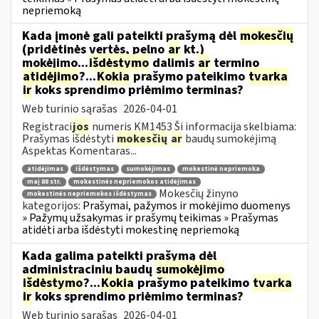
nepriemoką
Kada įmonė gali pateikti prašymą dėl
mokesčių
(pridėtinės vertės, pelno
ar
kt.)
mokėjimo...
išdėstymo
dalimis
ar
termino
atidėjimo
?...
Kokia
prašymo pateikimo
tvarka
ir
koks sprendimo priėmimo terminas?
Web turinio sąrašas
2026-04-01
Registraci
jos
numeris KM1453 Ši informacija skelbiama:
Prašymas išdėstyti
mokesčių
ar
baudų sumokėjimą
Aspektas Komentaras...
atidėjimas
išdėstymas
sumokėjimas
mokestinė nepriemoka
maį 88 str.
mokestinės nepriemokos atidėjimas
Mokesčių žinyno
mokestinės nepriemokos išdėstymas
kategorijos:
Prašymai, pažymos ir mokėjimo duomenys
» Pažymų užsakymas ir prašymų teikimas » Prašymas
atidėti arba išdėstyti mokestinę nepriemoką
Kada galima pateikti prašymą dėl
administracinių baudų
sumokėjimo
išdėstymo
?...
Kokia
prašymo pateikimo
tvarka
ir
koks sprendimo priėmimo terminas?
Web turinio sąrašas
2026-04-01