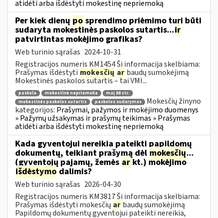
atidėti arba išdėstyti mokestinę nepriemoką
Per kiek dienų
po
sprendimo priėmimo turi būti
sudaryta mokestinės paskolos sutartis...
ir
patvirtintas mokėjimo grafikas?
Web turinio sąrašas
2024-10-31
Registracijos numeris KM1454 Ši informacija skelbiama:
Prašymas išdėstyti
mokesčių
ar
baudų sumokėjimą
Mokestinės paskolos sutartis – tai VMI...
paskola
mokestinė nepriemoka
maį 88 str.
Mokesčių žinyno
mokestinės paskolos sutartis
paskolos sudarymas
kategorijos:
Prašymai, pažymos ir mokėjimo duomenys
» Pažymų užsakymas ir prašymų teikimas » Prašymas
atidėti arba išdėstyti mokestinę nepriemoką
Kada gyventojui nereikia pateikti papildomų
dokumentų, teikiant prašymą dėl
mokesčių
...
(gyventojų pajamų, žemės
ar
kt.) mokėjimo
išdėstymo
dalimis?
Web turinio sąrašas
2026-04-30
Registracijos numeris KM3817 Ši informacija skelbiama:
Prašymas išdėstyti mokesčių
ar
baudų sumokėjimą
Papildomų dokumentų gyventojui pateikti nereikia,