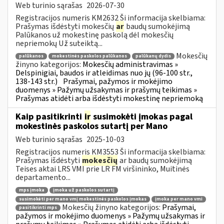
Web turinio sąrašas
2026-07-30
Registracijos numeris KM2632 Ši informacija skelbiama:
Prašymas išdėstyti mokesčių
ar
baudų sumokėjimą
Palūkanos už mokestinę paskolą dėl mokesčių
nepriemokų Už suteiktą...
Mokesčių
palūkanos
mokestinės paskolos palūkanos
palūkanų dydis
žinyno kategorijos:
Mokesčių administravimas »
Delspinigiai, baudos ir atleidimas nuo jų (96-100 str.,
138-143 str.)
Prašymai, pažymos ir mokėjimo
duomenys » Pažymų užsakymas ir prašymų teikimas »
Prašymas atidėti arba išdėstyti mokestinę nepriemoką
Kaip pasitikrinti
ir
susimokėti įmokas pagal
mokestinės paskolos sutartį per Mano
Web turinio sąrašas
2025-10-03
Registracijos numeris KM3553 Ši informacija skelbiama:
Prašymas išdėstyti
mokesčių
ar baudų sumokėjimą
Teises aktai LRS VMI prie LR FM viršininko, Muitinės
departamento...
mps įmoka
įmoka už paskolos sutartį
susimokėti per mano vmį mokestinės paskolos įmokas
įmoka per mano vmi
Mokesčių žinyno kategorijos:
Prašymai,
pasitikrinti mps
pažymos ir mokėjimo duomenys » Pažymų užsakymas ir