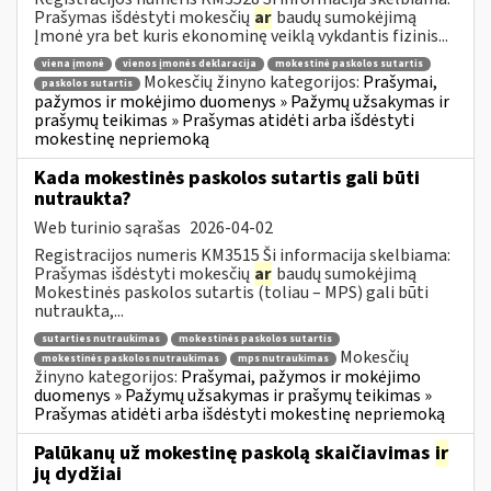
Prašymas išdėstyti mokesčių
ar
baudų sumokėjimą
Įmonė yra bet kuris ekonominę veiklą vykdantis fizinis...
viena įmonė
vienos įmonės deklaracija
mokestinė paskolos sutartis
Mokesčių žinyno kategorijos:
Prašymai,
paskolos sutartis
pažymos ir mokėjimo duomenys » Pažymų užsakymas ir
prašymų teikimas » Prašymas atidėti arba išdėstyti
mokestinę nepriemoką
Kada mokestinės paskolos sutartis gali būti
nutraukta?
Web turinio sąrašas
2026-04-02
Registracijos numeris KM3515 Ši informacija skelbiama:
Prašymas išdėstyti mokesčių
ar
baudų sumokėjimą
Mokestinės paskolos sutartis (toliau – MPS) gali būti
nutraukta,...
sutarties nutraukimas
mokestinės paskolos sutartis
Mokesčių
mokestinės paskolos nutraukimas
mps nutraukimas
žinyno kategorijos:
Prašymai, pažymos ir mokėjimo
duomenys » Pažymų užsakymas ir prašymų teikimas »
Prašymas atidėti arba išdėstyti mokestinę nepriemoką
Palūkanų už mokestinę paskolą skaičiavimas
ir
jų dydžiai