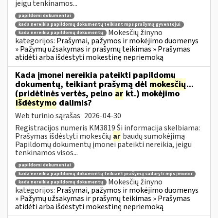
jeigu tenkinamos...
papildomi dokumentai
kada nereikia papildomų dokumentų teikiant mps prašymą gyventojui
Mokesčių žinyno
kada nereikia papildomų dokumentų
kategorijos:
Prašymai, pažymos ir mokėjimo duomenys
» Pažymų užsakymas ir prašymų teikimas » Prašymas
atidėti arba išdėstyti mokestinę nepriemoką
Kada įmonei nereikia pateikti papildomų
dokumentų, teikiant prašymą dėl
mokesčių
...
(pridėtinės vertės, pelno
ar
kt.) mokėjimo
išdėstymo
dalimis?
Web turinio sąrašas
2026-04-30
Registracijos numeris KM3819 Ši informacija skelbiama:
Prašymas išdėstyti mokesčių
ar
baudų sumokėjimą
Papildomų dokumentų įmonei pateikti nereikia, jeigu
tenkinamos visos...
papildomi dokumentai
kada nereikia papildomų dokumentų teikiant prašymą sudaryti mps įmonei
Mokesčių žinyno
kada nereikia papildomų dokumentų
kategorijos:
Prašymai, pažymos ir mokėjimo duomenys
» Pažymų užsakymas ir prašymų teikimas » Prašymas
atidėti arba išdėstyti mokestinę nepriemoką