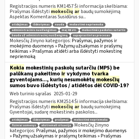
Registracijos numeris KM1457 Ši informacija skelbiama:
Prašymas išdėstyti
mokesčių
ar
baudų sumokėjimą
Aspektas Komentaras Susidūrus su...
atidėjimas
išdėstymas
nauda
mokestinė nepriemoka
administracinis nusižengimas
maį 88 str.
mokestinės paskolos sutartis
bauda už administracinį nusižengimą
supaprastintas procesas
Mokesčių žinyno kategorijos:
Prašymai, pažymos ir
mokėjimo duomenys » Pažymų užsakymas ir prašymų
teikimas » Prašymas atidėti arba išdėstyti mokestinę
nepriemoką
Kokia
mokestinių paskolų sutarčių (MPS) be
palūkanų pakeitimo
ir
vykdymo
tvarka
gyventojams..., kurių nesumokėtų
mokesčių
sumos buvo išdėstytos / atidėtos dėl COVID-19?
Web turinio sąrašas
2025-01-29
Registracijos numeris KM2514 Ši informacija skelbiama:
Prašymas išdėstyti
mokesčių
ar
baudų sumokėjimą
Gyventojai, sudarę mokestinės paskolos...
atidėjimas
išdėstymas
prašymai
mokestinė nepriemoka
Mokesčių žinyno
fiziniai asmenys
ekstremali situacija
kategorijos:
Prašymai, pažymos ir mokėjimo duomenys
» Pažymų užsakymas ir prašymų teikimas » Prašymas