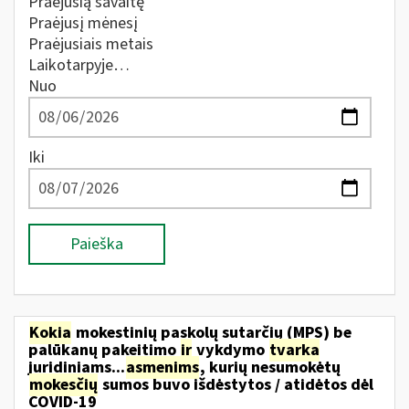
Praėjusią savaitę
Praėjusį mėnesį
Praėjusiais metais
Laikotarpyje…
Nuo
Iki
Paieška
Kokia
mokestinių paskolų sutarčių (MPS) be
palūkanų pakeitimo
ir
vykdymo
tvarka
juridiniams...
asmenims
, kurių nesumokėtų
mokesčių
sumos buvo išdėstytos / atidėtos dėl
COVID-19