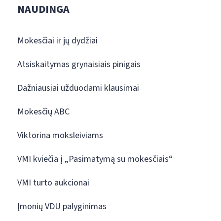
NAUDINGA
Mokesčiai ir jų dydžiai
Atsiskaitymas grynaisiais pinigais
Dažniausiai užduodami klausimai
Mokesčių ABC
Viktorina moksleiviams
VMI kviečia į „Pasimatymą su mokesčiais“
VMI turto aukcionai
Įmonių VDU palyginimas