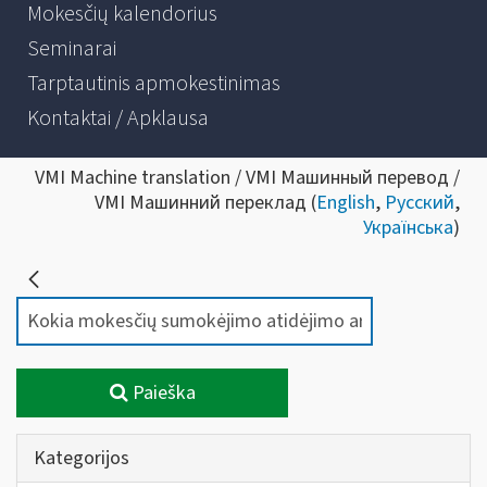
Mokesčių kalendorius
Seminarai
Tarptautinis apmokestinimas
Kontaktai / Apklausa
VMI Machine translation / VMI Машинный перевод /
VMI Машинний переклад (
English
,
Русский
,
Українська
)
Paieška
Kategorijos