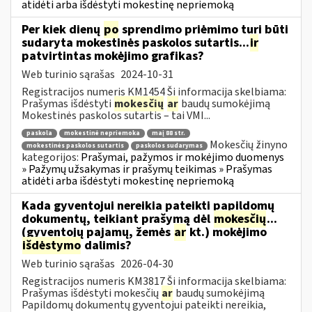
atidėti arba išdėstyti mokestinę nepriemoką
Per kiek dienų
po
sprendimo priėmimo turi būti
sudaryta mokestinės paskolos sutartis...
ir
patvirtintas mokėjimo grafikas?
Web turinio sąrašas
2024-10-31
Registracijos numeris KM1454 Ši informacija skelbiama:
Prašymas išdėstyti
mokesčių
ar
baudų sumokėjimą
Mokestinės paskolos sutartis – tai VMI...
paskola
mokestinė nepriemoka
maį 88 str.
Mokesčių žinyno
mokestinės paskolos sutartis
paskolos sudarymas
kategorijos:
Prašymai, pažymos ir mokėjimo duomenys
» Pažymų užsakymas ir prašymų teikimas » Prašymas
atidėti arba išdėstyti mokestinę nepriemoką
Kada gyventojui nereikia pateikti papildomų
dokumentų, teikiant prašymą dėl
mokesčių
...
(gyventojų pajamų, žemės
ar
kt.) mokėjimo
išdėstymo
dalimis?
Web turinio sąrašas
2026-04-30
Registracijos numeris KM3817 Ši informacija skelbiama:
Prašymas išdėstyti mokesčių
ar
baudų sumokėjimą
Papildomų dokumentų gyventojui pateikti nereikia,