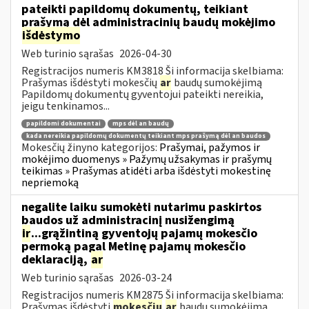
pateikti papildomų dokumentų, teikiant
prašymą dėl administracinių baudų mokėjimo
išdėstymo
Web turinio sąrašas
2026-04-30
Registracijos numeris KM3818 Ši informacija skelbiama:
Prašymas išdėstyti mokesčių
ar
baudų sumokėjimą
Papildomų dokumentų gyventojui pateikti nereikia,
jeigu tenkinamos...
papildomi dokumentai
mps dėl an baudų
kada nereikia papildomų dokumentų teikiant mps prašymą dėl an baudos
Mokesčių žinyno kategorijos:
Prašymai, pažymos ir
mokėjimo duomenys » Pažymų užsakymas ir prašymų
teikimas » Prašymas atidėti arba išdėstyti mokestinę
nepriemoką
negalite laiku sumokėti nutarimu paskirtos
baudos už administracinį nusižengimą
ir
...grąžintiną gyventojų pajamų mokesčio
permoką pagal Metinę pajamų mokesčio
deklaraciją,
ar
Web turinio sąrašas
2026-03-24
Registracijos numeris KM2875 Ši informacija skelbiama:
Prašymas išdėstyti
mokesčių
ar
baudų sumokėjimą