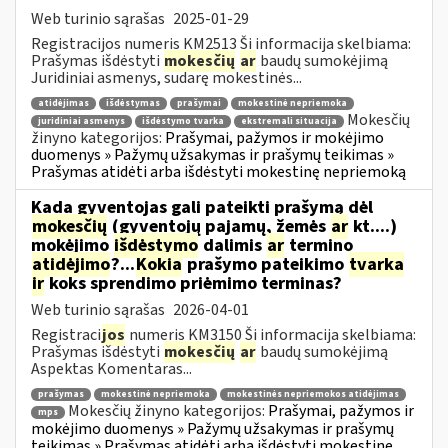
Web turinio sąrašas
2025-01-29
Registracijos numeris KM2513 Ši informacija skelbiama:
Prašymas išdėstyti
mokesčių
ar
baudų sumokėjimą
Juridiniai asmenys, sudarę mokestinės...
atidėjimas
išdėstymas
prašymai
mokestinė nepriemoka
Mokesčių
juridiniai asmenys
išdėstymo tvarka
ekstremali situacija
žinyno kategorijos:
Prašymai, pažymos ir mokėjimo
duomenys » Pažymų užsakymas ir prašymų teikimas »
Prašymas atidėti arba išdėstyti mokestinę nepriemoką
Kada gyventojas gali pateikti prašymą dėl
mokesčių
(gyventojų pajamų, žemės
ar
kt....)
mokėjimo
išdėstymo
dalimis
ar
termino
atidėjimo
?...
Kokia
prašymo pateikimo
tvarka
ir
koks sprendimo priėmimo terminas?
Web turinio sąrašas
2026-04-01
Registraci
jos
numeris KM3150 Ši informacija skelbiama:
Prašymas išdėstyti
mokesčių
ar
baudų sumokėjimą
Aspektas Komentaras...
prašymas
mokestinė nepriemoka
mokestinės nepriemokos atidėjimas
Mokesčių žinyno kategorijos:
Prašymai, pažymos ir
mps
mokėjimo duomenys » Pažymų užsakymas ir prašymų
teikimas » Prašymas atidėti arba išdėstyti mokestinę