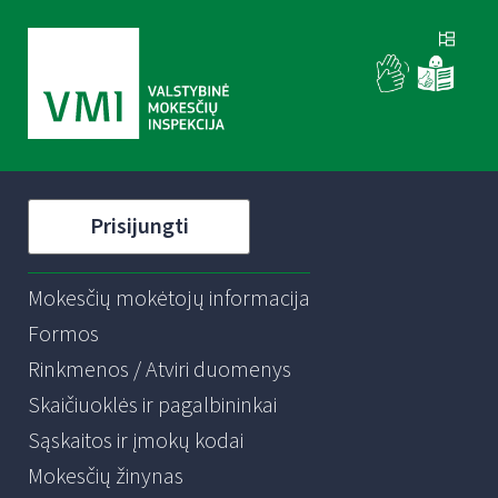
Prisijungti
Mokesčių mokėtojų informacija
Formos
Rinkmenos / Atviri duomenys
Skaičiuoklės ir pagalbininkai
Sąskaitos ir įmokų kodai
Mokesčių žinynas