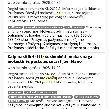
Web turinio sąrašas
2026-07-30
Registracijos numeris KM2632 Ši informacija skelbiama:
Prašymas išdėstyti mokesčių
ar
baudų sumokėjimą
Palūkanos už mokestinę paskolą dėl mokesčių
nepriemokų Už suteiktą...
Mokesčių
palūkanos
mokestinės paskolos palūkanos
palūkanų dydis
žinyno kategorijos:
Mokesčių administravimas »
Delspinigiai, baudos ir atleidimas nuo jų (96-100 str.,
138-143 str.)
Prašymai, pažymos ir mokėjimo
duomenys » Pažymų užsakymas ir prašymų teikimas »
Prašymas atidėti arba išdėstyti mokestinę nepriemoką
Kaip pasitikrinti
ir
susimokėti įmokas pagal
mokestinės paskolos sutartį per Mano
Web turinio sąrašas
2025-10-03
Registracijos numeris KM3553 Ši informacija skelbiama:
Prašymas išdėstyti
mokesčių
ar baudų sumokėjimą
Teises aktai LRS VMI prie LR FM viršininko, Muitinės
departamento...
mps įmoka
įmoka už paskolos sutartį
susimokėti per mano vmį mokestinės paskolos įmokas
įmoka per mano vmi
Mokesčių žinyno kategorijos:
Prašymai,
pasitikrinti mps
pažymos ir mokėjimo duomenys » Pažymų užsakymas ir