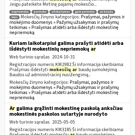
Jeigu pateikėte Metinę pajamų mokesčio...
nepriemoka
permoka
užskaitymas
gpm permoka
an bauda
Mokesčių žinyno kategorijos:
Prašymai, pažymos ir
mps
mokėjimo duomenys » Pažymų užsakymas ir prašymų
teikimas » Prašymas atidėti arba išdėstyti mokestinę
nepriemoką
Kuriam laikotarpiui galima prašyti atidėti arba
išdėstyti mokestinių nepriemokų
ar
Web turinio sąrašas
2024-10-31
Registracijos numeris KM2982 Ši informacija skelbiama:
Prašymas išdėstyti
mokesčių
ar
baudų sumokėjimą
Baudos už administracinį nusižengimą...
Mokesčių žinyno kategorijos:
Prašymai, pažymos ir
mokėjimo duomenys » Pažymų užsakymas ir prašymų
teikimas » Prašymas atidėti arba išdėstyti mokestinę
nepriemoką
Ar
galima grąžinti mokestinę paskolą anksčiau
mokestinės paskolos sutartyje nurodyto
Web turinio sąrašas
2025-05-05
Registracijos numeris KM3185 Ši informacija skelbiama:
Prašymas išdėstyti mokesčių
ar
baudų sumokėjimą