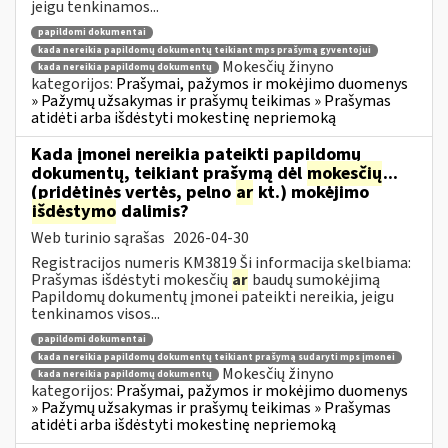
jeigu tenkinamos...
papildomi dokumentai
kada nereikia papildomų dokumentų teikiant mps prašymą gyventojui
Mokesčių žinyno
kada nereikia papildomų dokumentų
kategorijos:
Prašymai, pažymos ir mokėjimo duomenys
» Pažymų užsakymas ir prašymų teikimas » Prašymas
atidėti arba išdėstyti mokestinę nepriemoką
Kada įmonei nereikia pateikti papildomų
dokumentų, teikiant prašymą dėl
mokesčių
...
(pridėtinės vertės, pelno
ar
kt.) mokėjimo
išdėstymo
dalimis?
Web turinio sąrašas
2026-04-30
Registracijos numeris KM3819 Ši informacija skelbiama:
Prašymas išdėstyti mokesčių
ar
baudų sumokėjimą
Papildomų dokumentų įmonei pateikti nereikia, jeigu
tenkinamos visos...
papildomi dokumentai
kada nereikia papildomų dokumentų teikiant prašymą sudaryti mps įmonei
Mokesčių žinyno
kada nereikia papildomų dokumentų
kategorijos:
Prašymai, pažymos ir mokėjimo duomenys
» Pažymų užsakymas ir prašymų teikimas » Prašymas
atidėti arba išdėstyti mokestinę nepriemoką