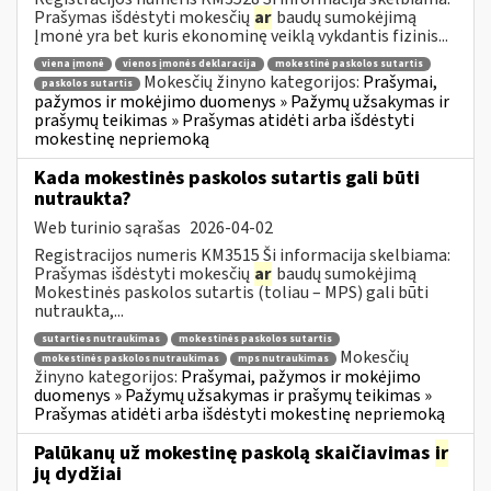
Prašymas išdėstyti mokesčių
ar
baudų sumokėjimą
Įmonė yra bet kuris ekonominę veiklą vykdantis fizinis...
viena įmonė
vienos įmonės deklaracija
mokestinė paskolos sutartis
Mokesčių žinyno kategorijos:
Prašymai,
paskolos sutartis
pažymos ir mokėjimo duomenys » Pažymų užsakymas ir
prašymų teikimas » Prašymas atidėti arba išdėstyti
mokestinę nepriemoką
Kada mokestinės paskolos sutartis gali būti
nutraukta?
Web turinio sąrašas
2026-04-02
Registracijos numeris KM3515 Ši informacija skelbiama:
Prašymas išdėstyti mokesčių
ar
baudų sumokėjimą
Mokestinės paskolos sutartis (toliau – MPS) gali būti
nutraukta,...
sutarties nutraukimas
mokestinės paskolos sutartis
Mokesčių
mokestinės paskolos nutraukimas
mps nutraukimas
žinyno kategorijos:
Prašymai, pažymos ir mokėjimo
duomenys » Pažymų užsakymas ir prašymų teikimas »
Prašymas atidėti arba išdėstyti mokestinę nepriemoką
Palūkanų už mokestinę paskolą skaičiavimas
ir
jų dydžiai