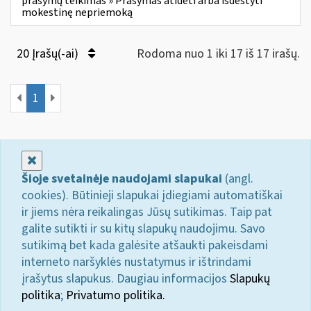
prašymų teikimas » Prašymas atidėti arba išdėstyti
mokestinę nepriemoką
20 Įrašų(-ai)
Rodoma nuo 1 iki 17 iš 17 irašų.
1
Uždaryti
Šioje svetainėje naudojami slapukai
(angl.
cookies). Būtinieji slapukai įdiegiami automatiškai
ir jiems nėra reikalingas Jūsų sutikimas. Taip pat
galite sutikti ir su kitų slapukų naudojimu. Savo
sutikimą bet kada galėsite atšaukti pakeisdami
interneto naršyklės nustatymus ir ištrindami
įrašytus slapukus. Daugiau informacijos
Slapukų
politika
;
Privatumo politika.