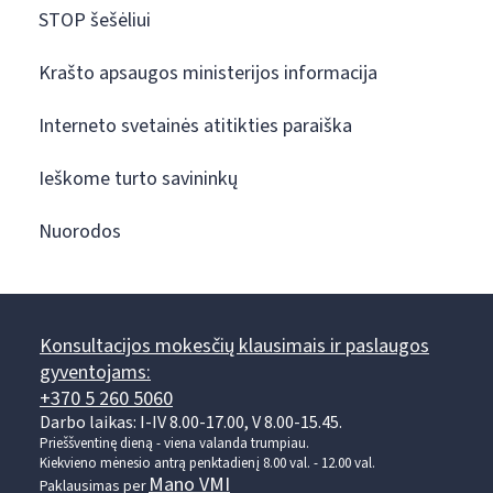
STOP šešėliui
Krašto apsaugos ministerijos informacija
Interneto svetainės atitikties paraiška
Ieškome turto savininkų
Nuorodos
Konsultacijos mokesčių klausimais ir paslaugos
gyventojams:
+370 5 260 5060
Darbo laikas: I-IV 8.00-17.00, V 8.00-15.45.
Prieššventinę dieną - viena valanda trumpiau.
Kiekvieno mėnesio antrą penktadienį 8.00 val. - 12.00 val.
Mano VMI
Paklausimas per