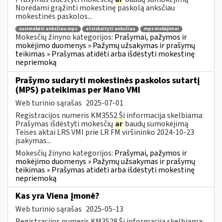
Norėdami grąžinti mokestinę paskolą anksčiau
mokestinės paskolos...
susimokėti anksčiau mps
atsiskaityti anksčiau
mps mokėjimai
Mokesčių žinyno kategorijos:
Prašymai, pažymos ir
mokėjimo duomenys » Pažymų užsakymas ir prašymų
teikimas » Prašymas atidėti arba išdėstyti mokestinę
nepriemoką
Prašymo sudaryti mokestinės paskolos sutartį
(MPS) pateikimas per Mano VMI
Web turinio sąrašas
2025-07-01
Registracijos numeris KM3552 Ši informacija skelbiama:
Prašymas išdėstyti mokesčių
ar
baudų sumokėjimą
Teises aktai LRS VMI prie LR FM viršininko 2024-10-23
įsakymas...
Mokesčių žinyno kategorijos:
Prašymai, pažymos ir
mokėjimo duomenys » Pažymų užsakymas ir prašymų
teikimas » Prašymas atidėti arba išdėstyti mokestinę
nepriemoką
Kas yra Viena Įmonė?
Web turinio sąrašas
2025-05-13
Registracijos numeris KM3528 Ši informacija skelbiama: