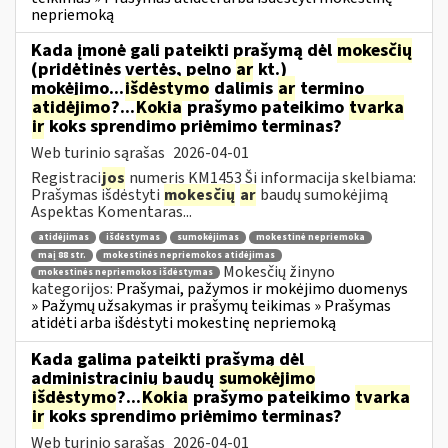
nepriemoką
Kada įmonė gali pateikti prašymą dėl
mokesčių
(pridėtinės vertės, pelno
ar
kt.)
mokėjimo...
išdėstymo
dalimis
ar
termino
atidėjimo
?...
Kokia
prašymo pateikimo
tvarka
ir
koks sprendimo priėmimo terminas?
Web turinio sąrašas
2026-04-01
Registraci
jos
numeris KM1453 Ši informacija skelbiama:
Prašymas išdėstyti
mokesčių
ar
baudų sumokėjimą
Aspektas Komentaras...
atidėjimas
išdėstymas
sumokėjimas
mokestinė nepriemoka
maį 88 str.
mokestinės nepriemokos atidėjimas
Mokesčių žinyno
mokestinės nepriemokos išdėstymas
kategorijos:
Prašymai, pažymos ir mokėjimo duomenys
» Pažymų užsakymas ir prašymų teikimas » Prašymas
atidėti arba išdėstyti mokestinę nepriemoką
Kada galima pateikti prašymą dėl
administracinių baudų
sumokėjimo
išdėstymo
?...
Kokia
prašymo pateikimo
tvarka
ir
koks sprendimo priėmimo terminas?
Web turinio sąrašas
2026-04-01