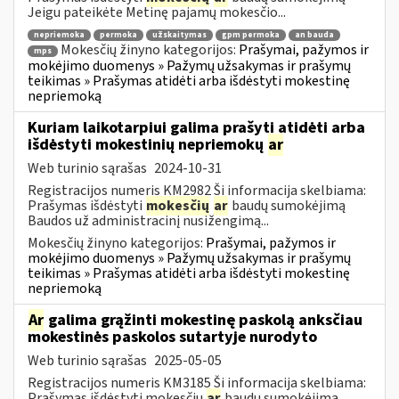
Jeigu pateikėte Metinę pajamų mokesčio...
nepriemoka
permoka
užskaitymas
gpm permoka
an bauda
Mokesčių žinyno kategorijos:
Prašymai, pažymos ir
mps
mokėjimo duomenys » Pažymų užsakymas ir prašymų
teikimas » Prašymas atidėti arba išdėstyti mokestinę
nepriemoką
Kuriam laikotarpiui galima prašyti atidėti arba
išdėstyti mokestinių nepriemokų
ar
Web turinio sąrašas
2024-10-31
Registracijos numeris KM2982 Ši informacija skelbiama:
Prašymas išdėstyti
mokesčių
ar
baudų sumokėjimą
Baudos už administracinį nusižengimą...
Mokesčių žinyno kategorijos:
Prašymai, pažymos ir
mokėjimo duomenys » Pažymų užsakymas ir prašymų
teikimas » Prašymas atidėti arba išdėstyti mokestinę
nepriemoką
Ar
galima grąžinti mokestinę paskolą anksčiau
mokestinės paskolos sutartyje nurodyto
Web turinio sąrašas
2025-05-05
Registracijos numeris KM3185 Ši informacija skelbiama:
Prašymas išdėstyti mokesčių
ar
baudų sumokėjimą