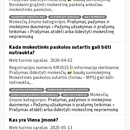
Norėdami grąžinti mokestinę paskolą anksčiau
mokestinės paskolos...
susimokėti anksčiau mps
atsiskaityti anksčiau
mps mokėjimai
Mokesčių žinyno kategorijos:
Prašymai, pažymos ir
mokėjimo duomenys » Pažymų užsakymas ir prašymų
teikimas » Prašymas atidėti arba išdėstyti mokestinę
nepriemoką
Kada mokestinės paskolos sutartis gali būti
nutraukta?
Web turinio sąrašas
2026-04-02
Registracijos numeris KM3515 Ši informacija skelbiama:
Prašymas išdėstyti mokesčių
ar
baudų sumokėjimą
Mokestinės paskolos sutartis (toliau – MPS) gali būti
nutraukta,...
sutarties nutraukimas
mokestinės paskolos sutartis
Mokesčių
mokestinės paskolos nutraukimas
mps nutraukimas
žinyno kategorijos:
Prašymai, pažymos ir mokėjimo
duomenys » Pažymų užsakymas ir prašymų teikimas »
Prašymas atidėti arba išdėstyti mokestinę nepriemoką
Kas yra Viena Įmonė?
Web turinio sąrašas
2025-05-13