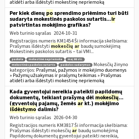
atidėti arba išdėstyti mokestinę nepriemoką
Per kiek dienų
po
sprendimo priėmimo turi būti
sudaryta mokestinės paskolos sutartis...
ir
patvirtintas mokėjimo grafikas?
Web turinio sąrašas
2024-10-31
Registracijos numeris KM1454 Ši informacija skelbiama:
Prašymas išdėstyti
mokesčių
ar
baudų sumokėjimą
Mokestinės paskolos sutartis – tai VMI...
paskola
mokestinė nepriemoka
maį 88 str.
Mokesčių žinyno
mokestinės paskolos sutartis
paskolos sudarymas
kategorijos:
Prašymai, pažymos ir mokėjimo duomenys
» Pažymų užsakymas ir prašymų teikimas » Prašymas
atidėti arba išdėstyti mokestinę nepriemoką
Kada gyventojui nereikia pateikti papildomų
dokumentų, teikiant prašymą dėl
mokesčių
...
(gyventojų pajamų, žemės
ar
kt.) mokėjimo
išdėstymo
dalimis?
Web turinio sąrašas
2026-04-30
Registracijos numeris KM3817 Ši informacija skelbiama:
Prašymas išdėstyti mokesčių
ar
baudų sumokėjimą
Papildomų dokumentų gyventojui pateikti nereikia,