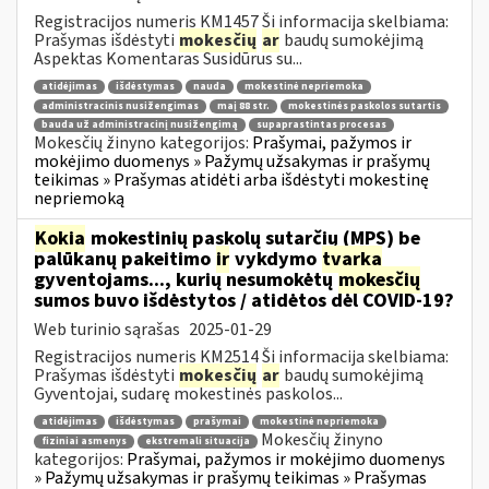
Registracijos numeris KM1457 Ši informacija skelbiama:
Prašymas išdėstyti
mokesčių
ar
baudų sumokėjimą
Aspektas Komentaras Susidūrus su...
atidėjimas
išdėstymas
nauda
mokestinė nepriemoka
administracinis nusižengimas
maį 88 str.
mokestinės paskolos sutartis
bauda už administracinį nusižengimą
supaprastintas procesas
Mokesčių žinyno kategorijos:
Prašymai, pažymos ir
mokėjimo duomenys » Pažymų užsakymas ir prašymų
teikimas » Prašymas atidėti arba išdėstyti mokestinę
nepriemoką
Kokia
mokestinių paskolų sutarčių (MPS) be
palūkanų pakeitimo
ir
vykdymo
tvarka
gyventojams..., kurių nesumokėtų
mokesčių
sumos buvo išdėstytos / atidėtos dėl COVID-19?
Web turinio sąrašas
2025-01-29
Registracijos numeris KM2514 Ši informacija skelbiama:
Prašymas išdėstyti
mokesčių
ar
baudų sumokėjimą
Gyventojai, sudarę mokestinės paskolos...
atidėjimas
išdėstymas
prašymai
mokestinė nepriemoka
Mokesčių žinyno
fiziniai asmenys
ekstremali situacija
kategorijos:
Prašymai, pažymos ir mokėjimo duomenys
» Pažymų užsakymas ir prašymų teikimas » Prašymas