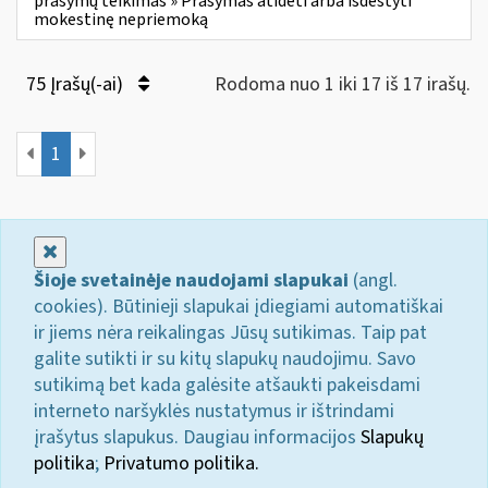
prašymų teikimas » Prašymas atidėti arba išdėstyti
mokestinę nepriemoką
75 Įrašų(-ai)
Rodoma nuo 1 iki 17 iš 17 irašų.
1
Uždaryti
Šioje svetainėje naudojami slapukai
(angl.
cookies). Būtinieji slapukai įdiegiami automatiškai
ir jiems nėra reikalingas Jūsų sutikimas. Taip pat
galite sutikti ir su kitų slapukų naudojimu. Savo
sutikimą bet kada galėsite atšaukti pakeisdami
interneto naršyklės nustatymus ir ištrindami
įrašytus slapukus. Daugiau informacijos
Slapukų
politika
;
Privatumo politika.