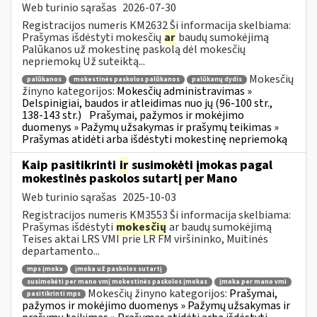
Web turinio sąrašas
2026-07-30
Registracijos numeris KM2632 Ši informacija skelbiama:
Prašymas išdėstyti mokesčių
ar
baudų sumokėjimą
Palūkanos už mokestinę paskolą dėl mokesčių
nepriemokų Už suteiktą...
Mokesčių
palūkanos
mokestinės paskolos palūkanos
palūkanų dydis
žinyno kategorijos:
Mokesčių administravimas »
Delspinigiai, baudos ir atleidimas nuo jų (96-100 str.,
138-143 str.)
Prašymai, pažymos ir mokėjimo
duomenys » Pažymų užsakymas ir prašymų teikimas »
Prašymas atidėti arba išdėstyti mokestinę nepriemoką
Kaip pasitikrinti
ir
susimokėti įmokas pagal
mokestinės paskolos sutartį per Mano
Web turinio sąrašas
2025-10-03
Registracijos numeris KM3553 Ši informacija skelbiama:
Prašymas išdėstyti
mokesčių
ar baudų sumokėjimą
Teises aktai LRS VMI prie LR FM viršininko, Muitinės
departamento...
mps įmoka
įmoka už paskolos sutartį
susimokėti per mano vmį mokestinės paskolos įmokas
įmoka per mano vmi
Mokesčių žinyno kategorijos:
Prašymai,
pasitikrinti mps
pažymos ir mokėjimo duomenys » Pažymų užsakymas ir