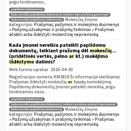
jeigu tenkinamos...
papildomi dokumentai
kada nereikia papildomų dokumentų teikiant mps prašymą gyventojui
Mokesčių žinyno
kada nereikia papildomų dokumentų
kategorijos:
Prašymai, pažymos ir mokėjimo duomenys
» Pažymų užsakymas ir prašymų teikimas » Prašymas
atidėti arba išdėstyti mokestinę nepriemoką
Kada įmonei nereikia pateikti papildomų
dokumentų, teikiant prašymą dėl
mokesčių
...
(pridėtinės vertės, pelno
ar
kt.) mokėjimo
išdėstymo
dalimis?
Web turinio sąrašas
2026-04-30
Registracijos numeris KM3819 Ši informacija skelbiama:
Prašymas išdėstyti mokesčių
ar
baudų sumokėjimą
Papildomų dokumentų įmonei pateikti nereikia, jeigu
tenkinamos visos...
papildomi dokumentai
kada nereikia papildomų dokumentų teikiant prašymą sudaryti mps įmonei
Mokesčių žinyno
kada nereikia papildomų dokumentų
kategorijos:
Prašymai, pažymos ir mokėjimo duomenys
» Pažymų užsakymas ir prašymų teikimas » Prašymas
atidėti arba išdėstyti mokestinę nepriemoką