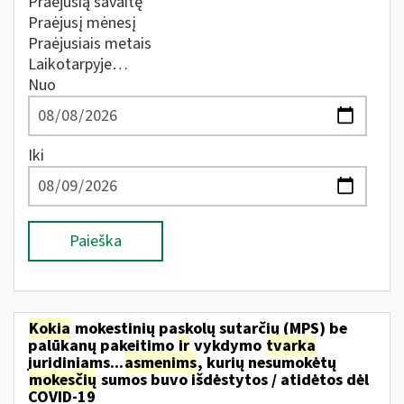
Praėjusią savaitę
Praėjusį mėnesį
Praėjusiais metais
Laikotarpyje…
Nuo
Iki
Paieška
Kokia
mokestinių paskolų sutarčių (MPS) be
palūkanų pakeitimo
ir
vykdymo
tvarka
juridiniams...
asmenims
, kurių nesumokėtų
mokesčių
sumos buvo išdėstytos / atidėtos dėl
COVID-19