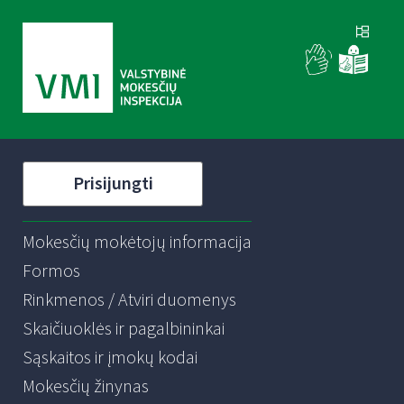
Prisijungti
Mokesčių mokėtojų informacija
Formos
Rinkmenos / Atviri duomenys
Skaičiuoklės ir pagalbininkai
Sąskaitos ir įmokų kodai
Mokesčių žinynas