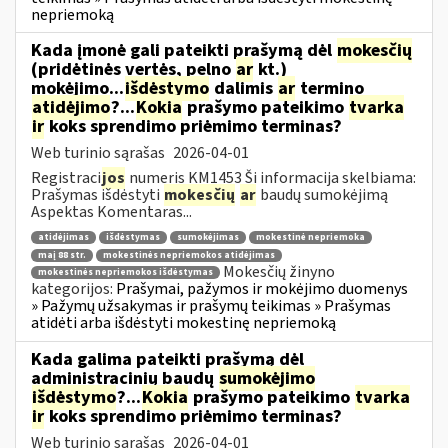
nepriemoką
Kada įmonė gali pateikti prašymą dėl
mokesčių
(pridėtinės vertės, pelno
ar
kt.)
mokėjimo...
išdėstymo
dalimis
ar
termino
atidėjimo
?...
Kokia
prašymo pateikimo
tvarka
ir
koks sprendimo priėmimo terminas?
Web turinio sąrašas
2026-04-01
Registraci
jos
numeris KM1453 Ši informacija skelbiama:
Prašymas išdėstyti
mokesčių
ar
baudų sumokėjimą
Aspektas Komentaras...
atidėjimas
išdėstymas
sumokėjimas
mokestinė nepriemoka
maį 88 str.
mokestinės nepriemokos atidėjimas
Mokesčių žinyno
mokestinės nepriemokos išdėstymas
kategorijos:
Prašymai, pažymos ir mokėjimo duomenys
» Pažymų užsakymas ir prašymų teikimas » Prašymas
atidėti arba išdėstyti mokestinę nepriemoką
Kada galima pateikti prašymą dėl
administracinių baudų
sumokėjimo
išdėstymo
?...
Kokia
prašymo pateikimo
tvarka
ir
koks sprendimo priėmimo terminas?
Web turinio sąrašas
2026-04-01