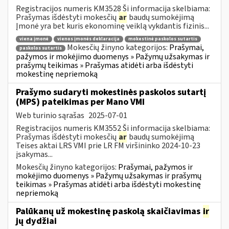
Registracijos numeris KM3528 Ši informacija skelbiama:
Prašymas išdėstyti mokesčių
ar
baudų sumokėjimą
Įmonė yra bet kuris ekonominę veiklą vykdantis fizinis...
viena įmonė
vienos įmonės deklaracija
mokestinė paskolos sutartis
Mokesčių žinyno kategorijos:
Prašymai,
paskolos sutartis
pažymos ir mokėjimo duomenys » Pažymų užsakymas ir
prašymų teikimas » Prašymas atidėti arba išdėstyti
mokestinę nepriemoką
Prašymo sudaryti mokestinės paskolos sutartį
(MPS) pateikimas per Mano VMI
Web turinio sąrašas
2025-07-01
Registracijos numeris KM3552 Ši informacija skelbiama:
Prašymas išdėstyti mokesčių
ar
baudų sumokėjimą
Teises aktai LRS VMI prie LR FM viršininko 2024-10-23
įsakymas...
Mokesčių žinyno kategorijos:
Prašymai, pažymos ir
mokėjimo duomenys » Pažymų užsakymas ir prašymų
teikimas » Prašymas atidėti arba išdėstyti mokestinę
nepriemoką
Palūkanų už mokestinę paskolą skaičiavimas
ir
jų dydžiai