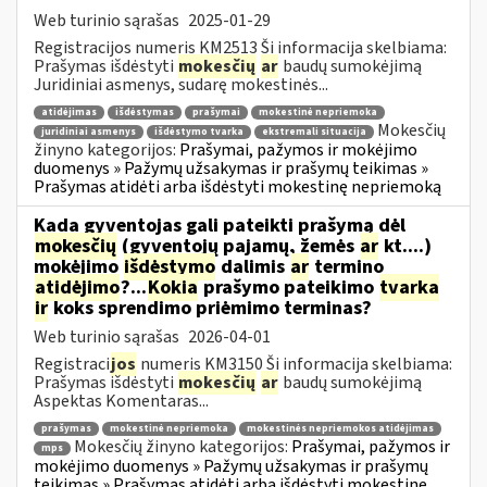
Web turinio sąrašas
2025-01-29
Registracijos numeris KM2513 Ši informacija skelbiama:
Prašymas išdėstyti
mokesčių
ar
baudų sumokėjimą
Juridiniai asmenys, sudarę mokestinės...
atidėjimas
išdėstymas
prašymai
mokestinė nepriemoka
Mokesčių
juridiniai asmenys
išdėstymo tvarka
ekstremali situacija
žinyno kategorijos:
Prašymai, pažymos ir mokėjimo
duomenys » Pažymų užsakymas ir prašymų teikimas »
Prašymas atidėti arba išdėstyti mokestinę nepriemoką
Kada gyventojas gali pateikti prašymą dėl
mokesčių
(gyventojų pajamų, žemės
ar
kt....)
mokėjimo
išdėstymo
dalimis
ar
termino
atidėjimo
?...
Kokia
prašymo pateikimo
tvarka
ir
koks sprendimo priėmimo terminas?
Web turinio sąrašas
2026-04-01
Registraci
jos
numeris KM3150 Ši informacija skelbiama:
Prašymas išdėstyti
mokesčių
ar
baudų sumokėjimą
Aspektas Komentaras...
prašymas
mokestinė nepriemoka
mokestinės nepriemokos atidėjimas
Mokesčių žinyno kategorijos:
Prašymai, pažymos ir
mps
mokėjimo duomenys » Pažymų užsakymas ir prašymų
teikimas » Prašymas atidėti arba išdėstyti mokestinę