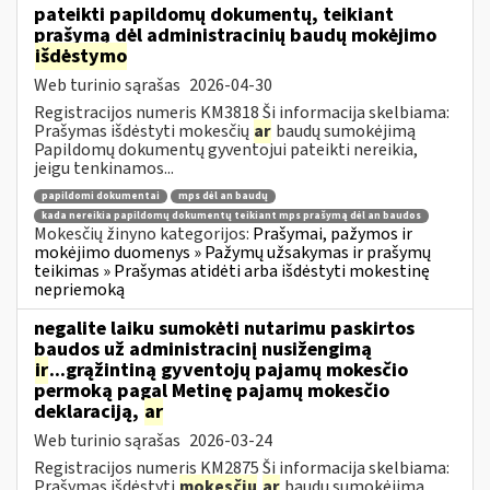
pateikti papildomų dokumentų, teikiant
prašymą dėl administracinių baudų mokėjimo
išdėstymo
Web turinio sąrašas
2026-04-30
Registracijos numeris KM3818 Ši informacija skelbiama:
Prašymas išdėstyti mokesčių
ar
baudų sumokėjimą
Papildomų dokumentų gyventojui pateikti nereikia,
jeigu tenkinamos...
papildomi dokumentai
mps dėl an baudų
kada nereikia papildomų dokumentų teikiant mps prašymą dėl an baudos
Mokesčių žinyno kategorijos:
Prašymai, pažymos ir
mokėjimo duomenys » Pažymų užsakymas ir prašymų
teikimas » Prašymas atidėti arba išdėstyti mokestinę
nepriemoką
negalite laiku sumokėti nutarimu paskirtos
baudos už administracinį nusižengimą
ir
...grąžintiną gyventojų pajamų mokesčio
permoką pagal Metinę pajamų mokesčio
deklaraciją,
ar
Web turinio sąrašas
2026-03-24
Registracijos numeris KM2875 Ši informacija skelbiama:
Prašymas išdėstyti
mokesčių
ar
baudų sumokėjimą