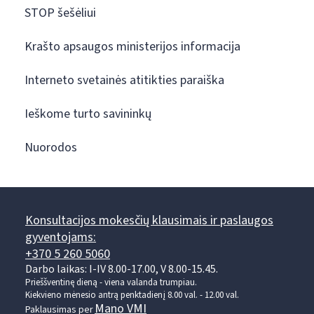
STOP šešėliui
Krašto apsaugos ministerijos informacija
Interneto svetainės atitikties paraiška
Ieškome turto savininkų
Nuorodos
Konsultacijos mokesčių klausimais ir paslaugos
gyventojams:
+370 5 260 5060
Darbo laikas: I-IV 8.00-17.00, V 8.00-15.45.
Prieššventinę dieną - viena valanda trumpiau.
Kiekvieno mėnesio antrą penktadienį 8.00 val. - 12.00 val.
Mano VMI
Paklausimas per