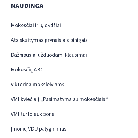
NAUDINGA
Mokesčiai ir jų dydžiai
Atsiskaitymas grynaisiais pinigais
Dažniausiai užduodami klausimai
Mokesčių ABC
Viktorina moksleiviams
VMI kviečia į „Pasimatymą su mokesčiais“
VMI turto aukcionai
Įmonių VDU palyginimas