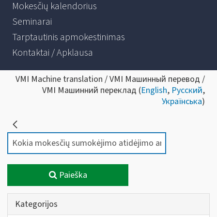
Mokesčių kalendorius
Seminarai
Tarptautinis apmokestinimas
Kontaktai / Apklausa
VMI Machine translation / VMI Машинный перевод /
VMI Машинний переклад (
English
,
Русский
,
Українська
)
Paieška
Kategorijos