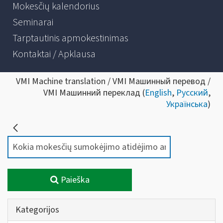
Mokesčių kalendorius
Seminarai
Tarptautinis apmokestinimas
Kontaktai / Apklausa
VMI Machine translation / VMI Машинный перевод /
VMI Машинний переклад (
English
,
Русский
,
Українська
)
Paieška
Kategorijos