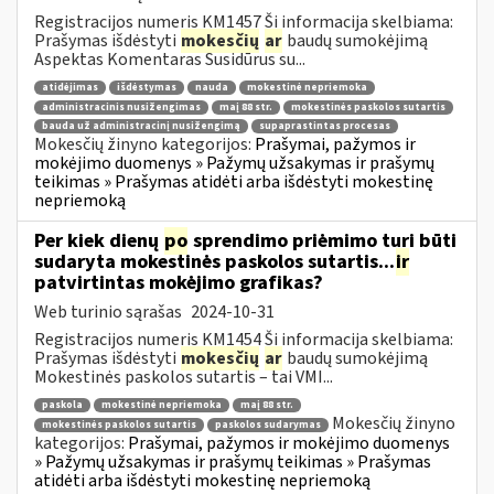
Registracijos numeris KM1457 Ši informacija skelbiama:
Prašymas išdėstyti
mokesčių
ar
baudų sumokėjimą
Aspektas Komentaras Susidūrus su...
atidėjimas
išdėstymas
nauda
mokestinė nepriemoka
administracinis nusižengimas
maį 88 str.
mokestinės paskolos sutartis
bauda už administracinį nusižengimą
supaprastintas procesas
Mokesčių žinyno kategorijos:
Prašymai, pažymos ir
mokėjimo duomenys » Pažymų užsakymas ir prašymų
teikimas » Prašymas atidėti arba išdėstyti mokestinę
nepriemoką
Per kiek dienų
po
sprendimo priėmimo turi būti
sudaryta mokestinės paskolos sutartis...
ir
patvirtintas mokėjimo grafikas?
Web turinio sąrašas
2024-10-31
Registracijos numeris KM1454 Ši informacija skelbiama:
Prašymas išdėstyti
mokesčių
ar
baudų sumokėjimą
Mokestinės paskolos sutartis – tai VMI...
paskola
mokestinė nepriemoka
maį 88 str.
Mokesčių žinyno
mokestinės paskolos sutartis
paskolos sudarymas
kategorijos:
Prašymai, pažymos ir mokėjimo duomenys
» Pažymų užsakymas ir prašymų teikimas » Prašymas
atidėti arba išdėstyti mokestinę nepriemoką