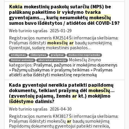
Kokia
mokestinių paskolų sutarčių (MPS) be
palūkanų pakeitimo
ir
vykdymo
tvarka
gyventojams..., kurių nesumokėtų
mokesčių
sumos buvo išdėstytos / atidėtos dėl COVID-19?
Web turinio sąrašas
2025-01-29
Registracijos numeris KM2514 Ši informacija skelbiama:
Prašymas išdėstyti
mokesčių
ar
baudų sumokėjimą
Gyventojai, sudarę mokestinės paskolos...
atidėjimas
išdėstymas
prašymai
mokestinė nepriemoka
Mokesčių žinyno
fiziniai asmenys
ekstremali situacija
kategorijos:
Prašymai, pažymos ir mokėjimo duomenys
» Pažymų užsakymas ir prašymų teikimas » Prašymas
atidėti arba išdėstyti mokestinę nepriemoką
Kada gyventojui nereikia pateikti papildomų
dokumentų, teikiant prašymą dėl
mokesčių
...
(gyventojų pajamų, žemės
ar
kt.) mokėjimo
išdėstymo
dalimis?
Web turinio sąrašas
2026-04-30
Registracijos numeris KM3817 Ši informacija skelbiama:
Prašymas išdėstyti mokesčių
ar
baudų sumokėjimą
Papildomų dokumentų gyventojui pateikti nereikia,