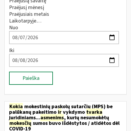
Praėjusią savaitę
Praėjusį mėnesį
Praėjusiais metais
Laikotarpyje…
Nuo
Iki
Paieška
Kokia
mokestinių paskolų sutarčių (MPS) be
palūkanų pakeitimo
ir
vykdymo
tvarka
juridiniams...
asmenims
, kurių nesumokėtų
mokesčių
sumos buvo išdėstytos / atidėtos dėl
COVID-19