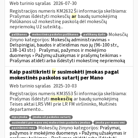
Web turinio sąrašas
2026-07-30
Registracijos numeris KM2632 Ši informacija skelbiama:
Prašymas išdėstyti mokesčių
ar
baudų sumokėjimą
Palūkanos už mokestinę paskolą dėl mokesčių
nepriemokų Už suteiktą...
Mokesčių
palūkanos
mokestinės paskolos palūkanos
palūkanų dydis
žinyno kategorijos:
Mokesčių administravimas »
Delspinigiai, baudos ir atleidimas nuo jų (96-100 str.,
138-143 str.)
Prašymai, pažymos ir mokėjimo
duomenys » Pažymų užsakymas ir prašymų teikimas »
Prašymas atidėti arba išdėstyti mokestinę nepriemoką
Kaip pasitikrinti
ir
susimokėti įmokas pagal
mokestinės paskolos sutartį per Mano
Web turinio sąrašas
2025-10-03
Registracijos numeris KM3553 Ši informacija skelbiama:
Prašymas išdėstyti
mokesčių
ar baudų sumokėjimą
Teises aktai LRS VMI prie LR FM viršininko, Muitinės
departamento...
mps įmoka
įmoka už paskolos sutartį
susimokėti per mano vmį mokestinės paskolos įmokas
įmoka per mano vmi
Mokesčių žinyno kategorijos:
Prašymai,
pasitikrinti mps
pažymos ir mokėjimo duomenys » Pažymų užsakymas ir