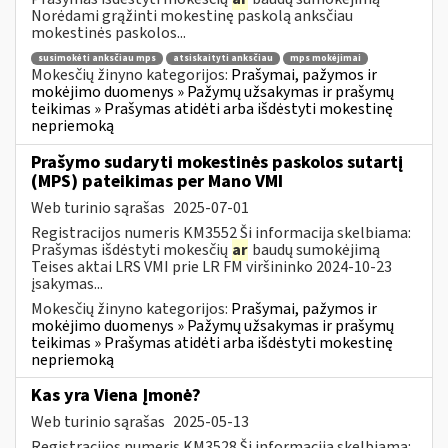
Norėdami grąžinti mokestinę paskolą anksčiau
mokestinės paskolos...
susimokėti anksčiau mps
atsiskaityti anksčiau
mps mokėjimai
Mokesčių žinyno kategorijos:
Prašymai, pažymos ir
mokėjimo duomenys » Pažymų užsakymas ir prašymų
teikimas » Prašymas atidėti arba išdėstyti mokestinę
nepriemoką
Prašymo sudaryti mokestinės paskolos sutartį
(MPS) pateikimas per Mano VMI
Web turinio sąrašas
2025-07-01
Registracijos numeris KM3552 Ši informacija skelbiama:
Prašymas išdėstyti mokesčių
ar
baudų sumokėjimą
Teises aktai LRS VMI prie LR FM viršininko 2024-10-23
įsakymas...
Mokesčių žinyno kategorijos:
Prašymai, pažymos ir
mokėjimo duomenys » Pažymų užsakymas ir prašymų
teikimas » Prašymas atidėti arba išdėstyti mokestinę
nepriemoką
Kas yra Viena Įmonė?
Web turinio sąrašas
2025-05-13
Registracijos numeris KM3528 Ši informacija skelbiama: