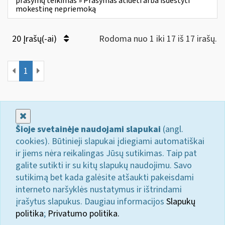
prašymų teikimas » Prašymas atidėti arba išdėstyti
mokestinę nepriemoką
20 Įrašų(-ai)
Rodoma nuo 1 iki 17 iš 17 irašų.
1
Uždaryti
Šioje svetainėje naudojami slapukai
(angl.
cookies). Būtinieji slapukai įdiegiami automatiškai
ir jiems nėra reikalingas Jūsų sutikimas. Taip pat
galite sutikti ir su kitų slapukų naudojimu. Savo
sutikimą bet kada galėsite atšaukti pakeisdami
interneto naršyklės nustatymus ir ištrindami
įrašytus slapukus. Daugiau informacijos
Slapukų
politika
;
Privatumo politika.