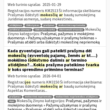
Web turinio sąrašas
2025-01-29
Registracijos numeris KM2513 Ši informacija skelbiama:
Prašymas išdėstyti
mokesčių
ar
baudų sumokėjimą
Juridiniai asmenys, sudarę mokestinės...
atidėjimas
išdėstymas
prašymai
mokestinė nepriemoka
Mokesčių
juridiniai asmenys
išdėstymo tvarka
ekstremali situacija
žinyno kategorijos:
Prašymai, pažymos ir mokėjimo
duomenys » Pažymų užsakymas ir prašymų teikimas »
Prašymas atidėti arba išdėstyti mokestinę nepriemoką
Kada gyventojas gali pateikti prašymą dėl
mokesčių
(gyventojų pajamų, žemės
ar
kt....)
mokėjimo
išdėstymo
dalimis
ar
termino
atidėjimo
?...
Kokia
prašymo pateikimo
tvarka
ir
koks sprendimo priėmimo terminas?
Web turinio sąrašas
2026-04-01
Registraci
jos
numeris KM3150 Ši informacija skelbiama:
Prašymas išdėstyti
mokesčių
ar
baudų sumokėjimą
Aspektas Komentaras...
prašymas
mokestinė nepriemoka
mokestinės nepriemokos atidėjimas
Mokesčių žinyno kategorijos:
Prašymai, pažymos ir
mps
mokėjimo duomenys » Pažymų užsakymas ir prašymų
teikimas » Prašymas atidėti arba išdėstyti mokestinę