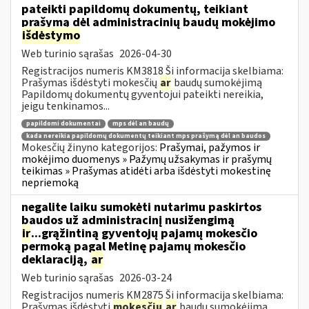
pateikti papildomų dokumentų, teikiant
prašymą dėl administracinių baudų mokėjimo
išdėstymo
Web turinio sąrašas
2026-04-30
Registracijos numeris KM3818 Ši informacija skelbiama:
Prašymas išdėstyti mokesčių
ar
baudų sumokėjimą
Papildomų dokumentų gyventojui pateikti nereikia,
jeigu tenkinamos...
papildomi dokumentai
mps dėl an baudų
kada nereikia papildomų dokumentų teikiant mps prašymą dėl an baudos
Mokesčių žinyno kategorijos:
Prašymai, pažymos ir
mokėjimo duomenys » Pažymų užsakymas ir prašymų
teikimas » Prašymas atidėti arba išdėstyti mokestinę
nepriemoką
negalite laiku sumokėti nutarimu paskirtos
baudos už administracinį nusižengimą
ir
...grąžintiną gyventojų pajamų mokesčio
permoką pagal Metinę pajamų mokesčio
deklaraciją,
ar
Web turinio sąrašas
2026-03-24
Registracijos numeris KM2875 Ši informacija skelbiama:
Prašymas išdėstyti
mokesčių
ar
baudų sumokėjimą