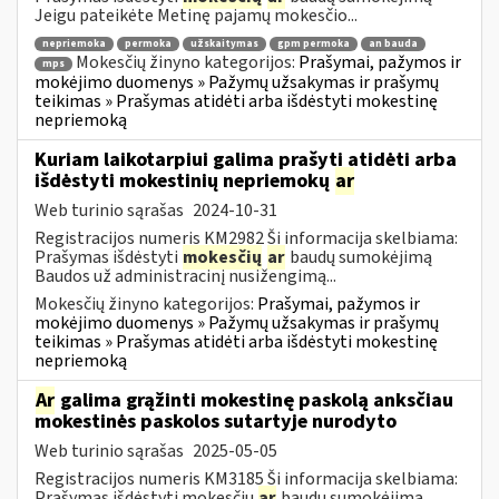
Jeigu pateikėte Metinę pajamų mokesčio...
nepriemoka
permoka
užskaitymas
gpm permoka
an bauda
Mokesčių žinyno kategorijos:
Prašymai, pažymos ir
mps
mokėjimo duomenys » Pažymų užsakymas ir prašymų
teikimas » Prašymas atidėti arba išdėstyti mokestinę
nepriemoką
Kuriam laikotarpiui galima prašyti atidėti arba
išdėstyti mokestinių nepriemokų
ar
Web turinio sąrašas
2024-10-31
Registracijos numeris KM2982 Ši informacija skelbiama:
Prašymas išdėstyti
mokesčių
ar
baudų sumokėjimą
Baudos už administracinį nusižengimą...
Mokesčių žinyno kategorijos:
Prašymai, pažymos ir
mokėjimo duomenys » Pažymų užsakymas ir prašymų
teikimas » Prašymas atidėti arba išdėstyti mokestinę
nepriemoką
Ar
galima grąžinti mokestinę paskolą anksčiau
mokestinės paskolos sutartyje nurodyto
Web turinio sąrašas
2025-05-05
Registracijos numeris KM3185 Ši informacija skelbiama:
Prašymas išdėstyti mokesčių
ar
baudų sumokėjimą