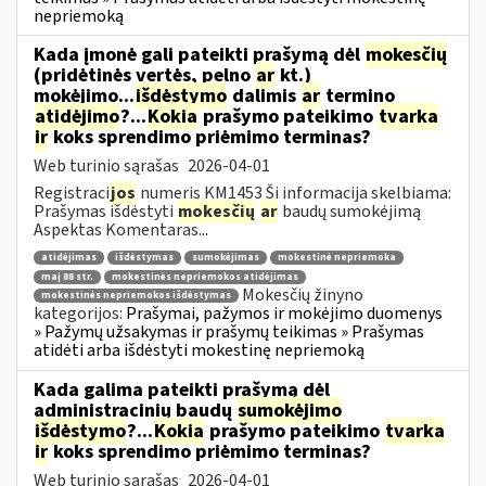
nepriemoką
Kada įmonė gali pateikti prašymą dėl
mokesčių
(pridėtinės vertės, pelno
ar
kt.)
mokėjimo...
išdėstymo
dalimis
ar
termino
atidėjimo
?...
Kokia
prašymo pateikimo
tvarka
ir
koks sprendimo priėmimo terminas?
Web turinio sąrašas
2026-04-01
Registraci
jos
numeris KM1453 Ši informacija skelbiama:
Prašymas išdėstyti
mokesčių
ar
baudų sumokėjimą
Aspektas Komentaras...
atidėjimas
išdėstymas
sumokėjimas
mokestinė nepriemoka
maį 88 str.
mokestinės nepriemokos atidėjimas
Mokesčių žinyno
mokestinės nepriemokos išdėstymas
kategorijos:
Prašymai, pažymos ir mokėjimo duomenys
» Pažymų užsakymas ir prašymų teikimas » Prašymas
atidėti arba išdėstyti mokestinę nepriemoką
Kada galima pateikti prašymą dėl
administracinių baudų
sumokėjimo
išdėstymo
?...
Kokia
prašymo pateikimo
tvarka
ir
koks sprendimo priėmimo terminas?
Web turinio sąrašas
2026-04-01