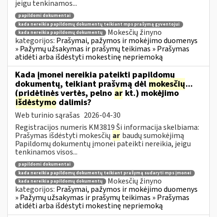
jeigu tenkinamos...
papildomi dokumentai
kada nereikia papildomų dokumentų teikiant mps prašymą gyventojui
Mokesčių žinyno
kada nereikia papildomų dokumentų
kategorijos:
Prašymai, pažymos ir mokėjimo duomenys
» Pažymų užsakymas ir prašymų teikimas » Prašymas
atidėti arba išdėstyti mokestinę nepriemoką
Kada įmonei nereikia pateikti papildomų
dokumentų, teikiant prašymą dėl
mokesčių
...
(pridėtinės vertės, pelno
ar
kt.) mokėjimo
išdėstymo
dalimis?
Web turinio sąrašas
2026-04-30
Registracijos numeris KM3819 Ši informacija skelbiama:
Prašymas išdėstyti mokesčių
ar
baudų sumokėjimą
Papildomų dokumentų įmonei pateikti nereikia, jeigu
tenkinamos visos...
papildomi dokumentai
kada nereikia papildomų dokumentų teikiant prašymą sudaryti mps įmonei
Mokesčių žinyno
kada nereikia papildomų dokumentų
kategorijos:
Prašymai, pažymos ir mokėjimo duomenys
» Pažymų užsakymas ir prašymų teikimas » Prašymas
atidėti arba išdėstyti mokestinę nepriemoką