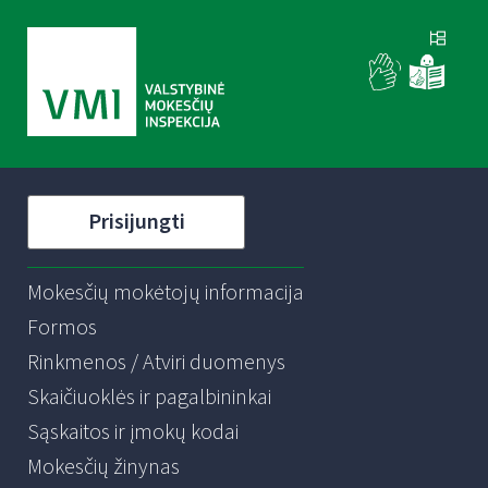
Prisijungti
Mokesčių mokėtojų informacija
Formos
Rinkmenos / Atviri duomenys
Skaičiuoklės ir pagalbininkai
Sąskaitos ir įmokų kodai
Mokesčių žinynas