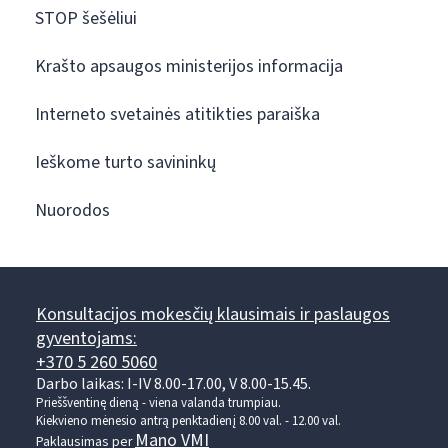
STOP šešėliui
Krašto apsaugos ministerijos informacija
Interneto svetainės atitikties paraiška
Ieškome turto savininkų
Nuorodos
Konsultacijos mokesčių klausimais ir paslaugos
gyventojams:
+370 5 260 5060
Darbo laikas: I-IV 8.00-17.00, V 8.00-15.45.
Prieššventinę dieną - viena valanda trumpiau.
Kiekvieno mėnesio antrą penktadienį 8.00 val. - 12.00 val.
Mano VMI
Paklausimas per