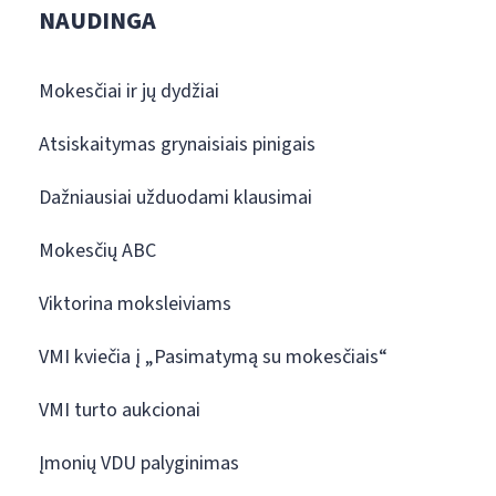
NAUDINGA
Mokesčiai ir jų dydžiai
Atsiskaitymas grynaisiais pinigais
Dažniausiai užduodami klausimai
Mokesčių ABC
Viktorina moksleiviams
VMI kviečia į „Pasimatymą su mokesčiais“
VMI turto aukcionai
Įmonių VDU palyginimas