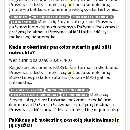
Prašymas išdėstyti mokesčių
ar
baudų sumokėjimą
Įmonė yra bet kuris ekonominę veiklą vykdantis fizinis...
viena įmonė
vienos įmonės deklaracija
mokestinė paskolos sutartis
Mokesčių žinyno kategorijos:
Prašymai,
paskolos sutartis
pažymos ir mokėjimo duomenys » Pažymų užsakymas ir
prašymų teikimas » Prašymas atidėti arba išdėstyti
mokestinę nepriemoką
Kada mokestinės paskolos sutartis gali būti
nutraukta?
Web turinio sąrašas
2026-04-02
Registracijos numeris KM3515 Ši informacija skelbiama:
Prašymas išdėstyti mokesčių
ar
baudų sumokėjimą
Mokestinės paskolos sutartis (toliau – MPS) gali būti
nutraukta,...
sutarties nutraukimas
mokestinės paskolos sutartis
Mokesčių
mokestinės paskolos nutraukimas
mps nutraukimas
žinyno kategorijos:
Prašymai, pažymos ir mokėjimo
duomenys » Pažymų užsakymas ir prašymų teikimas »
Prašymas atidėti arba išdėstyti mokestinę nepriemoką
Palūkanų už mokestinę paskolą skaičiavimas
ir
jų dydžiai