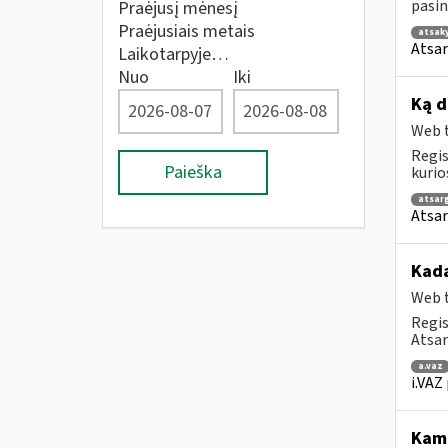
pasin
Praėjusį mėnesį
Praėjusiais metais
atsak
Atsar
Laikotarpyje…
Nuo
Iki
Ką d
Web t
Regis
Paieška
kurio
atsar
Atsar
Kada
Web t
Regis
Atsar
a.vaz
i.VAZ
Kam 