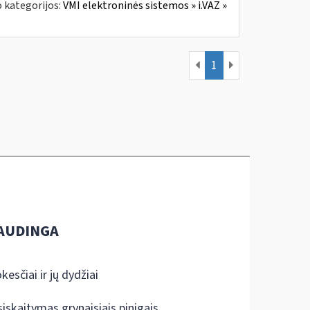
 kategorijos:
VMI elektroninės sistemos » i.VAZ »
1
AUDINGA
kesčiai ir jų dydžiai
siskaitymas grynaisiais pinigais