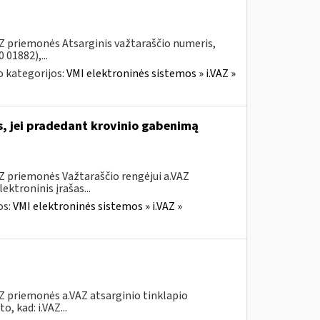
AZ priemonės Atsarginis važtaraščio numeris,
01882),...
 kategorijos:
VMI elektroninės sistemos » i.VAZ »
s, jei pradedant krovinio gabenimą
AZ priemonės Važtaraščio rengėjui a.VAZ
ktroninis įrašas...
os:
VMI elektroninės sistemos » i.VAZ »
Z priemonės a.VAZ atsarginio tinklapio
, kad: i.VAZ...