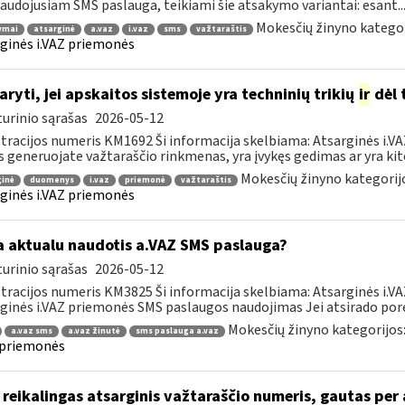
audojusiam SMS paslauga, teikiami šie atsakymo variantai: esant..
Mokesčių žinyno kategor
ymai
atsarginė
a.vaz
i.vaz
sms
važtaraštis
ginės i.VAZ priemonės
aryti, jei apskaitos sistemoje yra techninių trikių
ir
dėl 
urinio sąrašas
2026-05-12
tracijos numeris KM1692 Ši informacija skelbiama: Atsarginės i.VA
s generuojate važtaraščio rinkmenas, yra įvykęs gedimas ar yra kito
Mokesčių žinyno kategorij
ginė
duomenys
i.vaz
priemonė
važtaraštis
ginės i.VAZ priemonės
 aktualu naudotis a.VAZ SMS paslauga?
urinio sąrašas
2026-05-12
tracijos numeris KM3825 Ši informacija skelbiama: Atsarginės i.V
ginės i.VAZ priemonės SMS paslaugos naudojimas Jei atsirado poreik
Mokesčių žinyno kategorijos
a.vaz sms
a.vaz žinutė
sms paslauga a.vaz
 priemonės
reikalingas atsarginis važtaraščio numeris, gautas per 