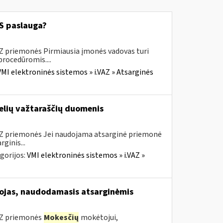
 paslauga?
AZ priemonės Pirmiausia įmonės vadovas turi
procedūromis....
VMI elektroninės sistemos » i.VAZ » Atsarginės
elių važtaraščių duomenis
VAZ priemonės Jei naudojama atsarginė priemonė
ginis...
gorijos:
VMI elektroninės sistemos » i.VAZ »
jas, naudodamasis atsarginėmis
VAZ priemonės
Mokesčių
mokėtojui,