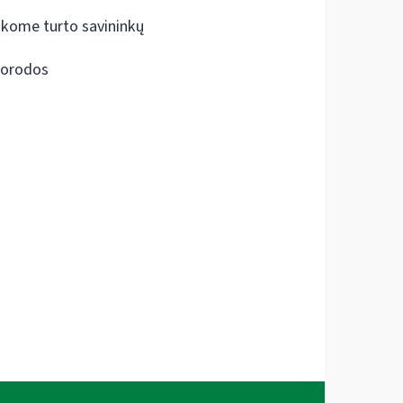
škome turto savininkų
orodos