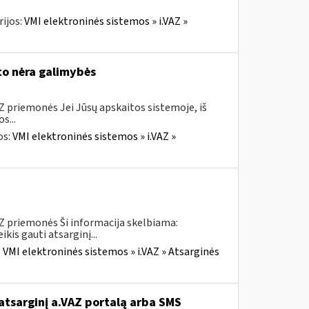
.
ijos:
VMI elektroninės sistemos » i.VAZ »
to nėra galimybės
Z priemonės Jei Jūsų apskaitos sistemoje, iš
s...
os:
VMI elektroninės sistemos » i.VAZ »
AZ priemonės Ši informacija skelbiama:
is gauti atsarginį...
:
VMI elektroninės sistemos » i.VAZ » Atsarginės
atsarginį a.VAZ portalą arba SMS