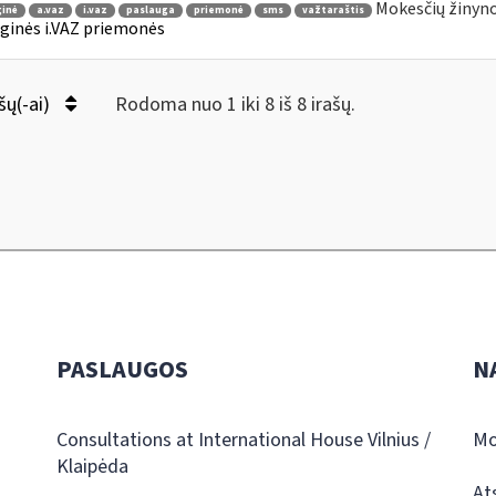
Mokesčių žinyno
ginė
a.vaz
i.vaz
paslauga
priemonė
sms
važtaraštis
ginės i.VAZ priemonės
šų(-ai)
Rodoma nuo 1 iki 8 iš 8 irašų.
PASLAUGOS
N
Consultations at International House Vilnius /
Mo
Klaipėda
At