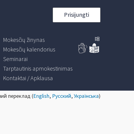
Prisijungti
Mokesčių žinynas
Mokesčių kalendorius
Seminarai
Tarptautinis apmokestinimas
Kontaktai / Apklausa
ний переклад (
English
,
Русский
,
Українська
)