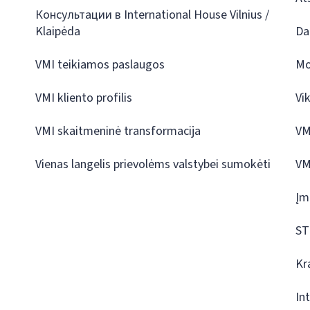
Консультации в International House Vilnius /
Klaipėda
Da
VMI teikiamos paslaugos
Mo
VMI kliento profilis
Vi
VMI skaitmeninė transformacija
VM
Vienas langelis prievolėms valstybei sumokėti
VM
Įm
ST
Kr
In