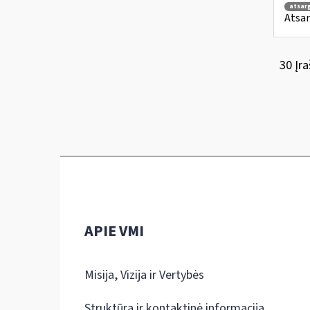
atsar
Atsar
30 Įra
APIE VMI
Misija, Vizija ir Vertybės
Struktūra ir kontaktinė informacija