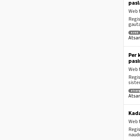
pasl
Web t
Regis
gauta
a.vaz
Atsar
Per 
pasi
Web t
Regis
siste
atsar
Atsar
Kada
Web t
Regis
naudo