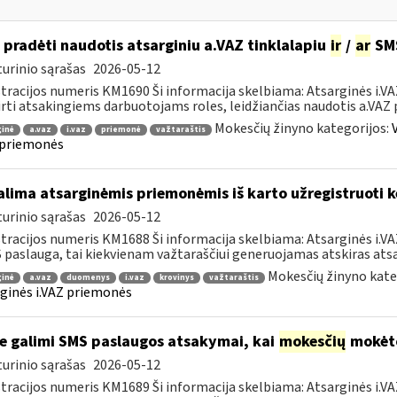
 pradėti naudotis atsarginiu a.VAZ tinklalapiu
ir
/
ar
SMS
urinio sąrašas
2026-05-12
tracijos numeris KM1690 Ši informacija skelbiama: Atsarginės i.V
irti atsakingiems darbuotojams roles, leidžiančias naudotis a.VAZ 
Mokesčių žinyno kategorijos:
ginė
a.vaz
i.vaz
priemonė
važtaraštis
 priemonės
lima atsarginėmis priemonėmis iš karto užregistruoti k
urinio sąrašas
2026-05-12
tracijos numeris KM1688 Ši informacija skelbiama: Atsarginės i.
 paslauga, tai kiekvienam važtaraščiui generuojamas atskiras atsar
Mokesčių žinyno kate
ginė
a.vaz
duomenys
i.vaz
krovinys
važtaraštis
ginės i.VAZ priemonės
e galimi SMS paslaugos atsakymai, kai
mokesčių
mokėto
urinio sąrašas
2026-05-12
tracijos numeris KM1689 Ši informacija skelbiama: Atsarginės i.