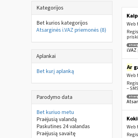
Kategorijos
Kaip
Bet kurios kategorijos
Web t
Atsarginės i.VAZ priemonės
(8)
Regis
prisk
atsar
i.VAZ
Aplankai
Ar
ga
Bet kurį aplanką
Web t
Regis
– SMS
Parodymo data
atsar
Atsar
Bet kuriuo metu
Koki
Praėjusią valandą
Paskutines 24 valandas
Web t
Praėjusią savaitę
Regis