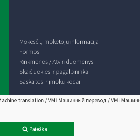
Mokesčių mokėtojų informacija
Formos
Rinkmenos / Atviri duomenys
Skaičiuoklės ir pagalbininkai
Sąskaitos ir įmokų kodai
Machine translation / VMI Машинный перевод / VMI Машин
Paieška