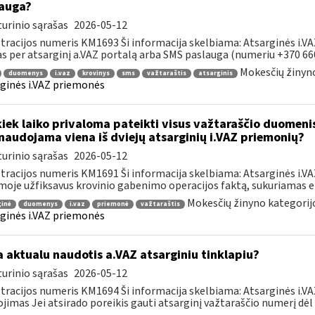
auga?
urinio sąrašas
2026-05-12
tracijos numeris KM1693 Ši informacija skelbiama: Atsarginės i.V
s per atsarginį a.VAZ portalą arba SMS paslauga (numeriu +370 660 
Mokesčių žinyno
duomenys
i.vaz
krovinys
sms
važtaraštis
atsarginis
ginės i.VAZ priemonės
kiek laiko privaloma pateikti visus važtaraščio duomeni
naudojama viena iš dviejų atsarginių i.VAZ priemonių?
urinio sąrašas
2026-05-12
tracijos numeris KM1691 Ši informacija skelbiama: Atsarginės i.V
moje užfiksavus krovinio gabenimo operacijos faktą, sukuriamas ele
Mokesčių žinyno kategorij
ginė
duomenys
i.vaz
priemonė
važtaraštis
ginės i.VAZ priemonės
 aktualu naudotis a.VAZ atsarginiu tinklapiu?
urinio sąrašas
2026-05-12
tracijos numeris KM1694 Ši informacija skelbiama: Atsarginės i.VA
jimas Jei atsirado poreikis gauti atsarginį važtaraščio numerį dėl to