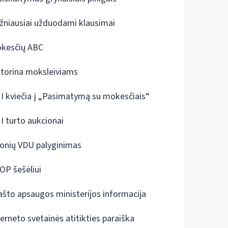
žniausiai užduodami klausimai
kesčių ABC
ktorina moksleiviams
I kviečia į „Pasimatymą su mokesčiais“
I turto aukcionai
onių VDU palyginimas
OP šešėliui
ašto apsaugos ministerijos informacija
terneto svetainės atitikties paraiška