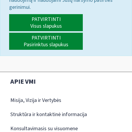
naudojimą ir naudojami Jūsų naršymo patirties
gerinimui.
PATVIRTINTI
Visus slapukus
PATVIRTINTI
Pasirinktus slapukus
APIE VMI
Misija, Vizija ir Vertybės
Struktūra ir kontaktinė informacija
Konsultavimasis su visuomene