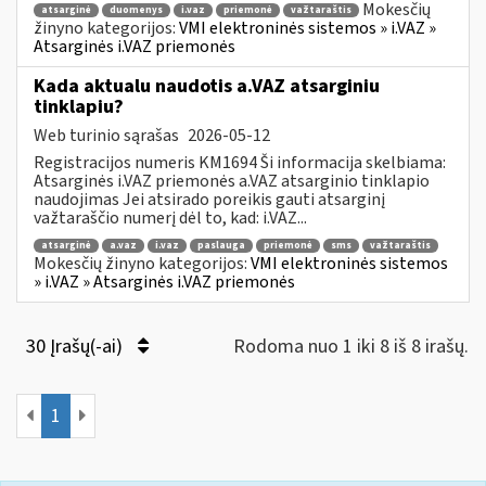
Mokesčių
atsarginė
duomenys
i.vaz
priemonė
važtaraštis
žinyno kategorijos:
VMI elektroninės sistemos » i.VAZ »
Atsarginės i.VAZ priemonės
Kada aktualu naudotis a.VAZ atsarginiu
tinklapiu?
Web turinio sąrašas
2026-05-12
Registracijos numeris KM1694 Ši informacija skelbiama:
Atsarginės i.VAZ priemonės a.VAZ atsarginio tinklapio
naudojimas Jei atsirado poreikis gauti atsarginį
važtaraščio numerį dėl to, kad: i.VAZ...
atsarginė
a.vaz
i.vaz
paslauga
priemonė
sms
važtaraštis
Mokesčių žinyno kategorijos:
VMI elektroninės sistemos
» i.VAZ » Atsarginės i.VAZ priemonės
30 Įrašų(-ai)
Rodoma nuo 1 iki 8 iš 8 irašų.
1