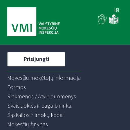
Prisijungti
Mokesčių mokėtojų informacija
Formos
Rinkmenos / Atviri duomenys
Skaičiuoklės ir pagalbininkai
Sąskaitos ir įmokų kodai
Mokesčių žinynas