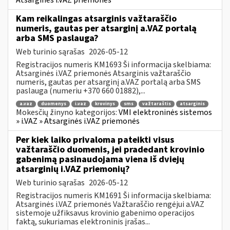
Atsarginės i.VAZ priemonės
Kam reikalingas atsarginis važtaraščio
numeris, gautas per atsarginį a.VAZ portalą
arba SMS paslauga?
Web turinio sąrašas
2026-05-12
Registracijos numeris KM1693 Ši informacija skelbiama:
Atsarginės i.VAZ priemonės Atsarginis važtaraščio
numeris, gautas per atsarginį a.VAZ portalą arba SMS
paslauga (numeriu +370 660 01882),...
a.vaz
duomenys
i.vaz
krovinys
sms
važtaraštis
atsarginis
Mokesčių žinyno kategorijos:
VMI elektroninės sistemos
» i.VAZ » Atsarginės i.VAZ priemonės
Per kiek laiko privaloma pateikti visus
važtaraščio duomenis, jei pradedant krovinio
gabenimą pasinaudojama viena iš dviejų
atsarginių i.VAZ priemonių?
Web turinio sąrašas
2026-05-12
Registracijos numeris KM1691 Ši informacija skelbiama:
Atsarginės i.VAZ priemonės Važtaraščio rengėjui a.VAZ
sistemoje užfiksavus krovinio gabenimo operacijos
faktą, sukuriamas elektroninis įrašas...