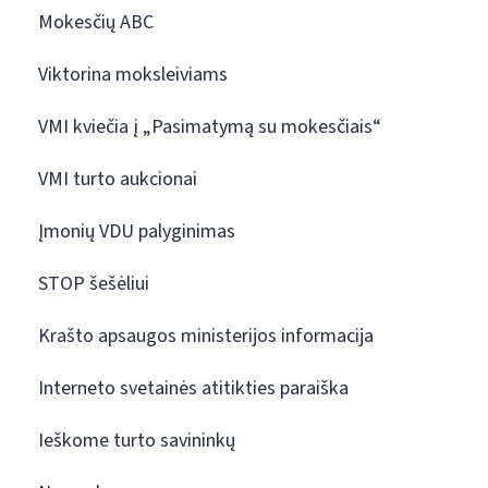
Mokesčių ABC
Viktorina moksleiviams
VMI kviečia į „Pasimatymą su mokesčiais“
VMI turto aukcionai
Įmonių VDU palyginimas
STOP šešėliui
Krašto apsaugos ministerijos informacija
Interneto svetainės atitikties paraiška
Ieškome turto savininkų