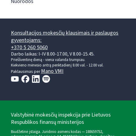
Nuorodos
Konsultacijos mokesčių klausimais ir paslaugos
gyventojams:
+370 5 260 5060
Darbo laikas: I-IV 8.00-17.00, V 8.00-15.45.
Prieššventinę dieną - viena valanda trumpiau.
Kiekvieno mėnesio antrą penktadienį 8.00 val. - 12.00 val.
Mano VMI
Paklausimas per
Valstybinė mokesčių inspekcija prie Lietuvos
Respublikos finansų ministerijos
Biudžetinė įstaiga. Juridinio asmens kodas — 188659752,