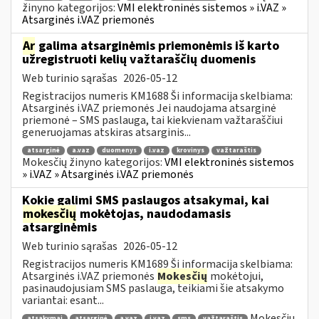
žinyno kategorijos:
VMI elektroninės sistemos » i.VAZ »
Atsarginės i.VAZ priemonės
Ar
galima atsarginėmis priemonėmis iš karto
užregistruoti kelių važtaraščių duomenis
Web turinio sąrašas
2026-05-12
Registracijos numeris KM1688 Ši informacija skelbiama:
Atsarginės i.VAZ priemonės Jei naudojama atsarginė
priemonė – SMS paslauga, tai kiekvienam važtaraščiui
generuojamas atskiras atsarginis...
atsarginė
a.vaz
duomenys
i.vaz
krovinys
važtaraštis
Mokesčių žinyno kategorijos:
VMI elektroninės sistemos
» i.VAZ » Atsarginės i.VAZ priemonės
Kokie galimi SMS paslaugos atsakymai, kai
mokesčių
mokėtojas, naudodamasis
atsarginėmis
Web turinio sąrašas
2026-05-12
Registracijos numeris KM1689 Ši informacija skelbiama:
Atsarginės i.VAZ priemonės
Mokesčių
mokėtojui,
pasinaudojusiam SMS paslauga, teikiami šie atsakymo
variantai: esant...
Mokesčių
atsakymai
atsarginė
a.vaz
i.vaz
sms
važtaraštis