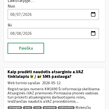
Laikotarpyje…
Nuo
Iki
Paieška
Kaip pradėti naudotis atsarginiu a.VAZ
tinklalapiu
ir
/
ar
SMS paslauga?
Web turinio sąrašas
2026-05-12
Registracijos numeris KM1690 Ši informacija skelbiama:
Atsarginės i.VAZ priemonės Pirmiausia įmonės vadovas
turi priskirti atsakingiems darbuotojams roles,
leidžiančias naudotis a.VAZ procedūromis....
Mokesčių
atsarginė
a.vaz
i.vaz
priemonė
važtaraštis