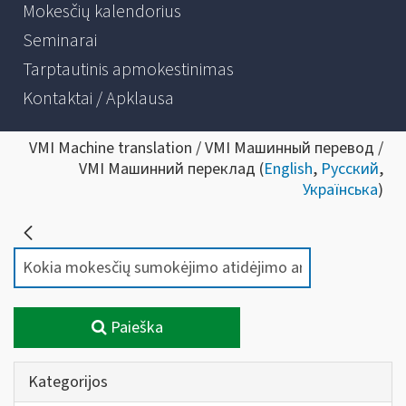
Mokesčių kalendorius
Seminarai
Tarptautinis apmokestinimas
Kontaktai / Apklausa
VMI Machine translation / VMI Машинный перевод /
VMI Машинний переклад (
English
,
Русский
,
Українська
)
Paieška
Kategorijos