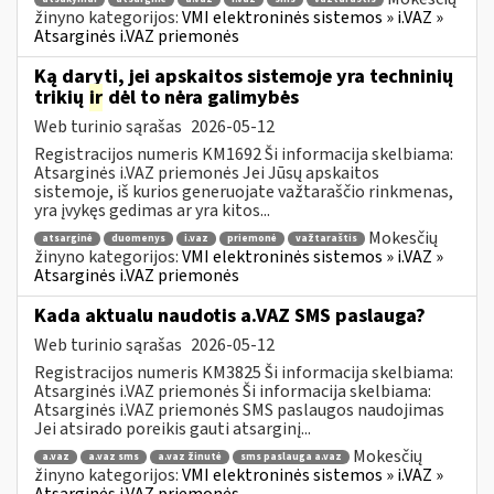
žinyno kategorijos:
VMI elektroninės sistemos » i.VAZ »
Atsarginės i.VAZ priemonės
Ką daryti, jei apskaitos sistemoje yra techninių
trikių
ir
dėl to nėra galimybės
Web turinio sąrašas
2026-05-12
Registracijos numeris KM1692 Ši informacija skelbiama:
Atsarginės i.VAZ priemonės Jei Jūsų apskaitos
sistemoje, iš kurios generuojate važtaraščio rinkmenas,
yra įvykęs gedimas ar yra kitos...
Mokesčių
atsarginė
duomenys
i.vaz
priemonė
važtaraštis
žinyno kategorijos:
VMI elektroninės sistemos » i.VAZ »
Atsarginės i.VAZ priemonės
Kada aktualu naudotis a.VAZ SMS paslauga?
Web turinio sąrašas
2026-05-12
Registracijos numeris KM3825 Ši informacija skelbiama:
Atsarginės i.VAZ priemonės Ši informacija skelbiama:
Atsarginės i.VAZ priemonės SMS paslaugos naudojimas
Jei atsirado poreikis gauti atsarginį...
Mokesčių
a.vaz
a.vaz sms
a.vaz žinutė
sms paslauga a.vaz
žinyno kategorijos:
VMI elektroninės sistemos » i.VAZ »