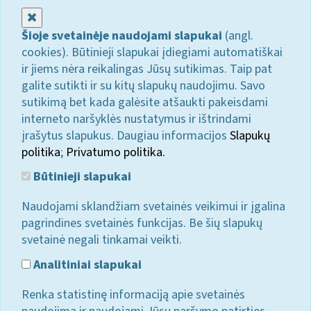
Uždaryti
Šioje svetainėje naudojami slapukai
(angl.
cookies). Būtinieji slapukai įdiegiami automatiškai
ir jiems nėra reikalingas Jūsų sutikimas. Taip pat
galite sutikti ir su kitų slapukų naudojimu. Savo
sutikimą bet kada galėsite atšaukti pakeisdami
interneto naršyklės nustatymus ir ištrindami
įrašytus slapukus. Daugiau informacijos
Slapukų
politika
;
Privatumo politika.
Būtinieji slapukai
Naudojami sklandžiam svetainės veikimui ir įgalina
pagrindines svetainės funkcijas. Be šių slapukų
svetainė negali tinkamai veikti.
Analitiniai slapukai
Renka statistinę informaciją apie svetainės