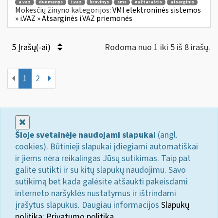
a.vaz
duomenys
i.vaz
krovinys
sms
važtaraštis
atsarginis
Mokesčių žinyno kategorijos:
VMI elektroninės sistemos
» i.VAZ » Atsarginės i.VAZ priemonės
5 Įrašų(-ai)
Rodoma nuo 1 iki 5 iš 8 irašų.
1
2
Uždaryti
Šioje svetainėje naudojami slapukai
(angl.
cookies). Būtinieji slapukai įdiegiami automatiškai
ir jiems nėra reikalingas Jūsų sutikimas. Taip pat
galite sutikti ir su kitų slapukų naudojimu. Savo
sutikimą bet kada galėsite atšaukti pakeisdami
interneto naršyklės nustatymus ir ištrindami
įrašytus slapukus. Daugiau informacijos
Slapukų
politika
;
Privatumo politika.