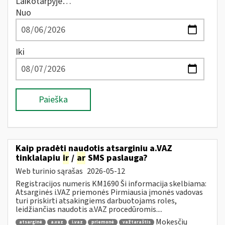
Laikotarpyje…
Nuo
Iki
Paieška
Kaip pradėti naudotis atsarginiu a.VAZ
tinklalapiu
ir
/
ar
SMS paslauga?
Web turinio sąrašas
2026-05-12
Registracijos numeris KM1690 Ši informacija skelbiama:
Atsarginės i.VAZ priemonės Pirmiausia įmonės vadovas
turi priskirti atsakingiems darbuotojams roles,
leidžiančias naudotis a.VAZ procedūromis....
Mokesčių
atsarginė
a.vaz
i.vaz
priemonė
važtaraštis