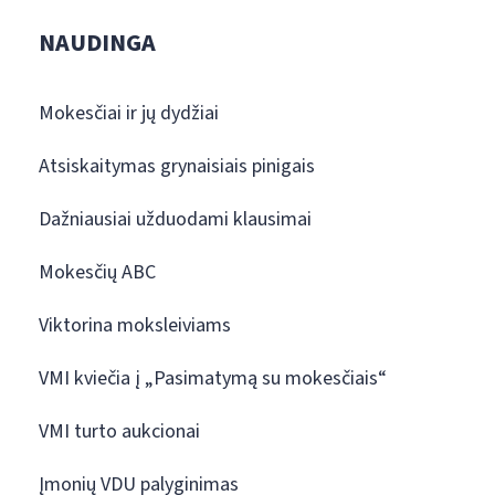
NAUDINGA
Mokesčiai ir jų dydžiai
Atsiskaitymas grynaisiais pinigais
Dažniausiai užduodami klausimai
Mokesčių ABC
Viktorina moksleiviams
VMI kviečia į „Pasimatymą su mokesčiais“
VMI turto aukcionai
Įmonių VDU palyginimas