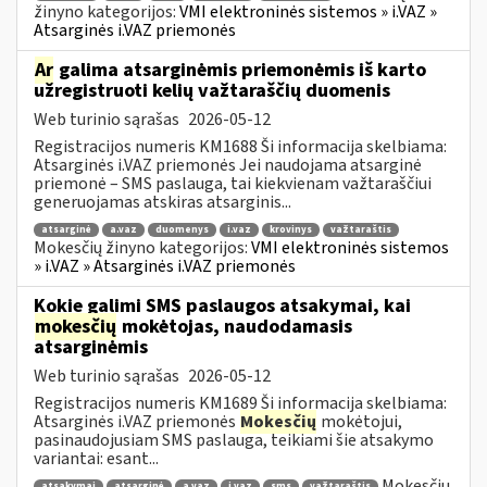
žinyno kategorijos:
VMI elektroninės sistemos » i.VAZ »
Atsarginės i.VAZ priemonės
Ar
galima atsarginėmis priemonėmis iš karto
užregistruoti kelių važtaraščių duomenis
Web turinio sąrašas
2026-05-12
Registracijos numeris KM1688 Ši informacija skelbiama:
Atsarginės i.VAZ priemonės Jei naudojama atsarginė
priemonė – SMS paslauga, tai kiekvienam važtaraščiui
generuojamas atskiras atsarginis...
atsarginė
a.vaz
duomenys
i.vaz
krovinys
važtaraštis
Mokesčių žinyno kategorijos:
VMI elektroninės sistemos
» i.VAZ » Atsarginės i.VAZ priemonės
Kokie galimi SMS paslaugos atsakymai, kai
mokesčių
mokėtojas, naudodamasis
atsarginėmis
Web turinio sąrašas
2026-05-12
Registracijos numeris KM1689 Ši informacija skelbiama:
Atsarginės i.VAZ priemonės
Mokesčių
mokėtojui,
pasinaudojusiam SMS paslauga, teikiami šie atsakymo
variantai: esant...
Mokesčių
atsakymai
atsarginė
a.vaz
i.vaz
sms
važtaraštis