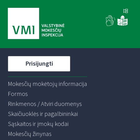
Prisijungti
Mokesčių mokėtojų informacija
Formos
Rinkmenos / Atviri duomenys
Skaičiuoklės ir pagalbininkai
Sąskaitos ir įmokų kodai
Mokesčių žinynas