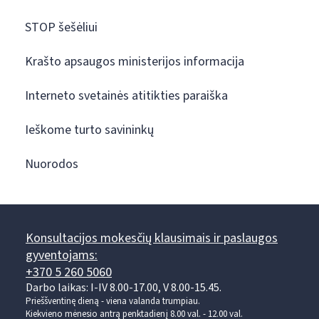
STOP šešėliui
Krašto apsaugos ministerijos informacija
Interneto svetainės atitikties paraiška
Ieškome turto savininkų
Nuorodos
Konsultacijos mokesčių klausimais ir paslaugos
gyventojams:
+370 5 260 5060
Darbo laikas: I-IV 8.00-17.00, V 8.00-15.45.
Prieššventinę dieną - viena valanda trumpiau.
Kiekvieno mėnesio antrą penktadienį 8.00 val. - 12.00 val.