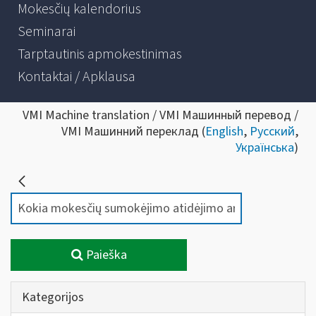
Mokesčių kalendorius
Seminarai
Tarptautinis apmokestinimas
Kontaktai / Apklausa
VMI Machine translation / VMI Машинный перевод /
VMI Машинний переклад (
English
,
Русский
,
Українська
)
Paieška
Kategorijos