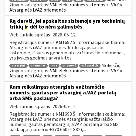
žinyno kategorijos:
VMI elektroninės sistemos » i.VAZ »
Atsarginės i.VAZ priemonės
Ką daryti, jei apskaitos sistemoje yra techninių
trikių
ir
dėl to nėra galimybės
Web turinio sąrašas
2026-05-12
Registracijos numeris KM1692 Ši informacija skelbiama:
Atsarginės i.VAZ priemonės Jei Jūsų apskaitos
sistemoje, iš kurios generuojate važtaraščio rinkmenas,
yra įvykęs gedimas ar yra kitos...
Mokesčių
atsarginė
duomenys
i.vaz
priemonė
važtaraštis
žinyno kategorijos:
VMI elektroninės sistemos » i.VAZ »
Atsarginės i.VAZ priemonės
Kam reikalingas atsarginis važtaraščio
numeris, gautas per atsarginį a.VAZ portalą
arba SMS paslauga?
Web turinio sąrašas
2026-05-12
Registracijos numeris KM1693 Ši informacija skelbiama:
Atsarginės i.VAZ priemonės Atsarginis važtaraščio
numeris, gautas per atsarginį a.VAZ portalą arba SMS
paslauga (numeriu +370 660 01882),...