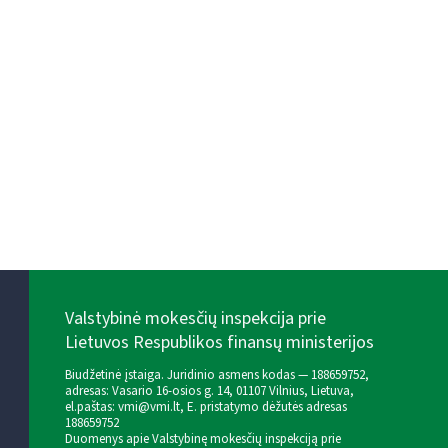
Valstybinė mokesčių inspekcija prie
Lietuvos Respublikos finansų ministerijos
Biudžetinė įstaiga. Juridinio asmens kodas — 188659752,
adresas: Vasario 16-osios g. 14, 01107 Vilnius, Lietuva,
el.paštas:
vmi@vmi.lt
, E. pristatymo dėžutės adresas
188659752
Duomenys apie Valstybinę mokesčių inspekciją prie