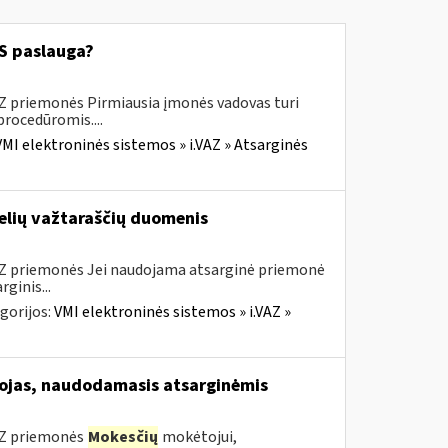
 paslauga?
AZ priemonės Pirmiausia įmonės vadovas turi
procedūromis....
VMI elektroninės sistemos » i.VAZ » Atsarginės
elių važtaraščių duomenis
VAZ priemonės Jei naudojama atsarginė priemonė
ginis...
gorijos:
VMI elektroninės sistemos » i.VAZ »
jas, naudodamasis atsarginėmis
VAZ priemonės
Mokesčių
mokėtojui,