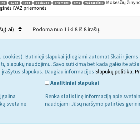
Mokesčių žinyno
ginė
a.vaz
i.vaz
paslauga
priemonė
sms
važtaraštis
ginės i.VAZ priemonės
šų(-ai)
Rodoma nuo 1 iki 8 iš 8 irašų.
. cookies). Būtinieji slapukai įdiegiami automatiškai ir jiems
u kitų slapukų naudojimu. Savo sutikimą bet kada galėsite atš
i įrašytus slapukus. Daugiau informacijos
Slapukų politika
;
Pr
Analitiniai slapukai
įgalina
Renka statistinę informaciją apie svetai
ukų svetainė
naudojami Jūsų naršymo patirties gerini