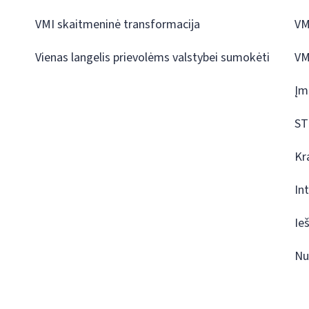
VMI skaitmeninė transformacija
VM
Vienas langelis prievolėms valstybei sumokėti
VM
Įm
ST
Kr
In
Ie
Nu