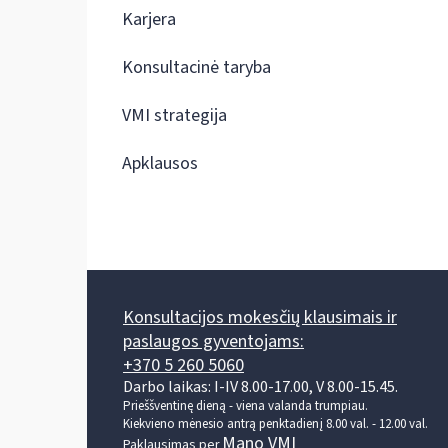
Karjera
Konsultacinė taryba
VMI strategija
Apklausos
Konsultacijos mokesčių klausimais ir
paslaugos gyventojams:
+370 5 260 5060
Darbo laikas: I-IV 8.00-17.00, V 8.00-15.45.
Prieššventinę dieną - viena valanda trumpiau.
Kiekvieno mėnesio antrą penktadienį 8.00 val. - 12.00 val.
Mano VMI
Paklausimas per