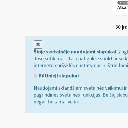
atsar
Atsar
30 Įra
Uždaryti
Šioje svetainėje naudojami slapukai
(angl
Jūsų sutikimas. Taip pat galite sutikti ir s
interneto naršyklės nustatymus ir ištrindam
Būtinieji slapukai
Naudojami sklandžiam svetainės veikimui ir 
pagrindines svetainės funkcijas. Be šių slap
negali tinkamai veikti.