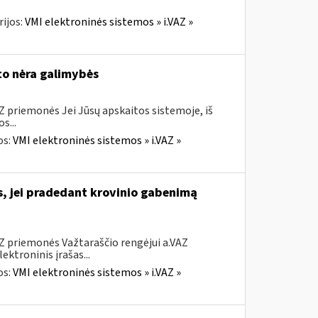
.
ijos:
VMI elektroninės sistemos » i.VAZ »
to nėra galimybės
Z priemonės Jei Jūsų apskaitos sistemoje, iš
s...
os:
VMI elektroninės sistemos » i.VAZ »
s, jei pradedant krovinio gabenimą
AZ priemonės Važtaraščio rengėjui a.VAZ
ktroninis įrašas...
os:
VMI elektroninės sistemos » i.VAZ »