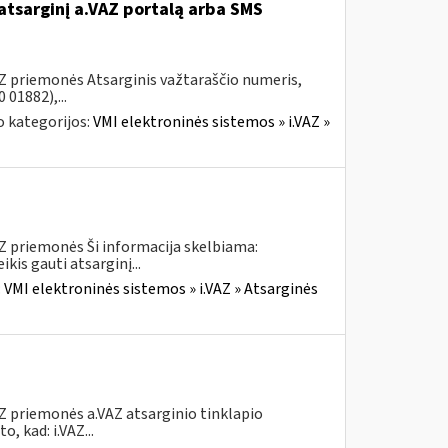
atsarginį a.VAZ portalą arba SMS
AZ priemonės Atsarginis važtaraščio numeris,
01882),...
 kategorijos:
VMI elektroninės sistemos » i.VAZ »
AZ priemonės Ši informacija skelbiama:
is gauti atsarginį...
:
VMI elektroninės sistemos » i.VAZ » Atsarginės
Z priemonės a.VAZ atsarginio tinklapio
, kad: i.VAZ...