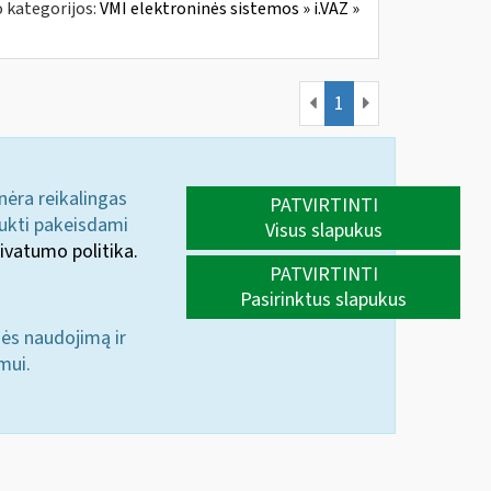
 kategorijos:
VMI elektroninės sistemos » i.VAZ »
1
 nėra reikalingas
PATVIRTINTI
aukti pakeisdami
Visus slapukus
ivatumo politika.
PATVIRTINTI
Pasirinktus slapukus
nės naudojimą ir
mui.