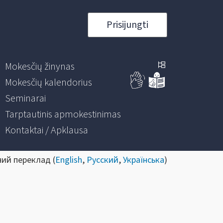
Prisijungti
Mokesčių žinynas
Mokesčių kalendorius
Seminarai
Tarptautinis apmokestinimas
Kontaktai / Apklausa
ний переклад (
English
,
Русский
,
Українська
)