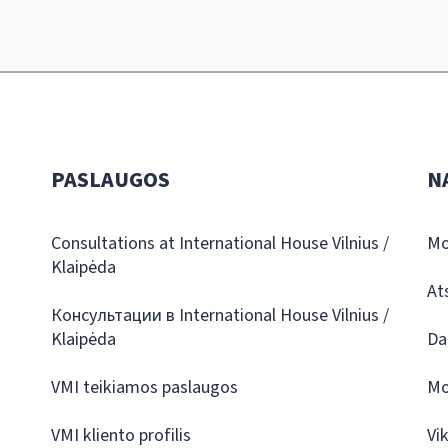
PASLAUGOS
N
Consultations at International House Vilnius /
Mo
Klaipėda
At
Консультации в International House Vilnius /
Klaipėda
Da
VMI teikiamos paslaugos
Mo
VMI kliento profilis
Vi