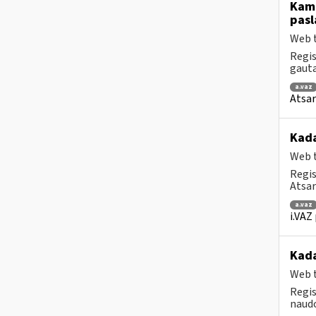
Kam 
pasl
Web t
Regis
gauta
a.vaz
Atsar
Kada
Web t
Regis
Atsar
a.vaz
i.VAZ
Kada
Web t
Regis
naudo