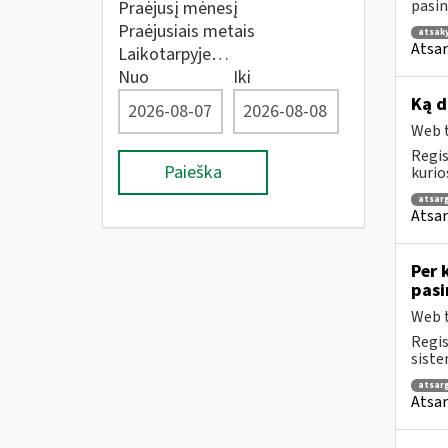
pasin
Praėjusį mėnesį
Praėjusiais metais
atsak
Atsar
Laikotarpyje…
Nuo
Iki
Ką d
Web t
Regis
Paieška
kurio
atsar
Atsar
Per 
pasi
Web t
Regis
siste
atsar
Atsar