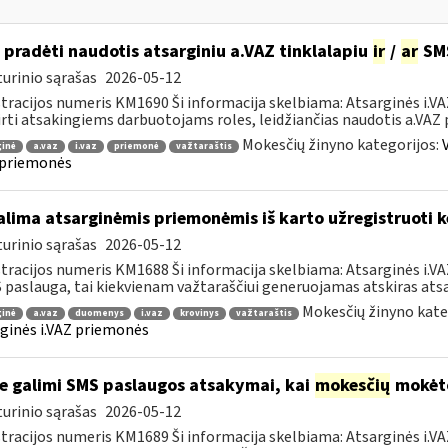
 pradėti naudotis atsarginiu a.VAZ tinklalapiu
ir
/
ar
SMS
urinio sąrašas
2026-05-12
tracijos numeris KM1690 Ši informacija skelbiama: Atsarginės i.V
irti atsakingiems darbuotojams roles, leidžiančias naudotis a.VAZ 
Mokesčių žinyno kategorijos:
ginė
a.vaz
i.vaz
priemonė
važtaraštis
 priemonės
lima atsarginėmis priemonėmis iš karto užregistruoti k
urinio sąrašas
2026-05-12
tracijos numeris KM1688 Ši informacija skelbiama: Atsarginės i.
 paslauga, tai kiekvienam važtaraščiui generuojamas atskiras atsar
Mokesčių žinyno kate
ginė
a.vaz
duomenys
i.vaz
krovinys
važtaraštis
ginės i.VAZ priemonės
e galimi SMS paslaugos atsakymai, kai
mokesčių
mokėto
urinio sąrašas
2026-05-12
tracijos numeris KM1689 Ši informacija skelbiama: Atsarginės i.