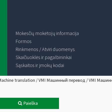
Mokesčių mokėtojų informacija
Formos
Rinkmenos / Atviri duomenys
Skaičiuoklės ir pagalbininkai
Sąskaitos ir įmokų kodai
Machine translation / VMI Машинный перевод / VMI Машин
Paieška