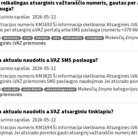
reikalingas atsarginis važtaraščio numeris, gautas per 
auga?
urinio sąrašas
2026-05-12
tracijos numeris KM1693 Ši informacija skelbiama: Atsarginės i.V
s per atsarginį a.VAZ portalą arba SMS paslauga (numeriu +370 660 
Mokesčių žinyno
duomenys
i.vaz
krovinys
sms
važtaraštis
atsarginis
ginės i.VAZ priemonės
 aktualu naudotis a.VAZ SMS paslauga?
urinio sąrašas
2026-05-12
tracijos numeris KM3825 Ši informacija skelbiama: Atsarginės i.V
ginės i.VAZ priemonės SMS paslaugos naudojimas Jei atsirado poreik
Mokesčių žinyno kategorijos
a.vaz sms
a.vaz žinutė
sms paslauga a.vaz
 priemonės
 aktualu naudotis a.VAZ atsarginiu tinklapiu?
urinio sąrašas
2026-05-12
tracijos numeris KM1694 Ši informacija skelbiama: Atsarginės i.VA
jimas Jei atsirado poreikis gauti atsarginį važtaraščio numerį dėl to