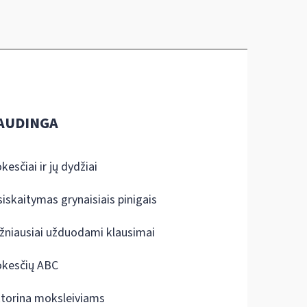
AUDINGA
kesčiai ir jų dydžiai
siskaitymas grynaisiais pinigais
žniausiai užduodami klausimai
kesčių ABC
ktorina moksleiviams