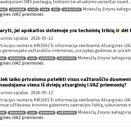
audojusiam SMS paslauga, teikiami šie atsakymo variantai: esant..
Mokesčių žinyno kategor
ymai
atsarginė
a.vaz
i.vaz
sms
važtaraštis
ginės i.VAZ priemonės
aryti, jei apskaitos sistemoje yra techninių trikių
ir
dėl 
urinio sąrašas
2026-05-12
tracijos numeris KM1692 Ši informacija skelbiama: Atsarginės i.VA
s generuojate važtaraščio rinkmenas, yra įvykęs gedimas ar yra kito
Mokesčių žinyno kategorij
ginė
duomenys
i.vaz
priemonė
važtaraštis
ginės i.VAZ priemonės
kiek laiko privaloma pateikti visus važtaraščio duomeni
naudojama viena iš dviejų atsarginių i.VAZ priemonių?
urinio sąrašas
2026-05-12
tracijos numeris KM1691 Ši informacija skelbiama: Atsarginės i.V
moje užfiksavus krovinio gabenimo operacijos faktą, sukuriamas ele
Mokesčių žinyno kategorij
ginė
duomenys
i.vaz
priemonė
važtaraštis
ginės i.VAZ priemonės