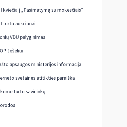
I kviečia į „Pasimatymą su mokesčiais“
I turto aukcionai
onių VDU palyginimas
OP šešėliui
ašto apsaugos ministerijos informacija
terneto svetainės atitikties paraiška
škome turto savininkų
orodos