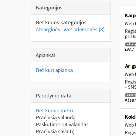
Kategorijos
Kaip
Bet kurios kategorijos
Web t
Atsarginės i.VAZ priemonės
(8)
Regis
prisk
atsar
i.VAZ
Aplankai
Ar
ga
Bet kurį aplanką
Web t
Regis
– SMS
Parodymo data
atsar
Atsar
Bet kuriuo metu
Koki
Praėjusią valandą
Paskutines 24 valandas
Web t
Praėjusią savaitę
Regis