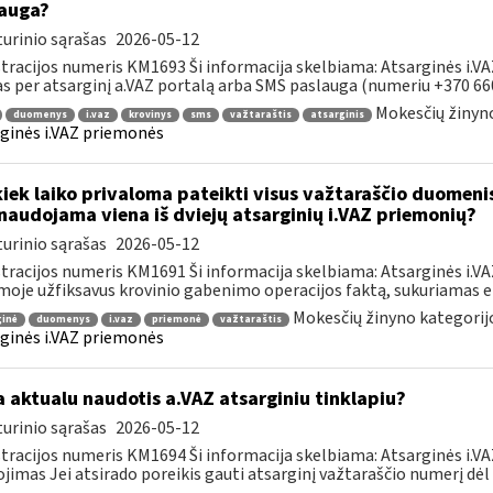
auga?
urinio sąrašas
2026-05-12
tracijos numeris KM1693 Ši informacija skelbiama: Atsarginės i.V
s per atsarginį a.VAZ portalą arba SMS paslauga (numeriu +370 660 
Mokesčių žinyno
duomenys
i.vaz
krovinys
sms
važtaraštis
atsarginis
ginės i.VAZ priemonės
kiek laiko privaloma pateikti visus važtaraščio duomeni
naudojama viena iš dviejų atsarginių i.VAZ priemonių?
urinio sąrašas
2026-05-12
tracijos numeris KM1691 Ši informacija skelbiama: Atsarginės i.V
moje užfiksavus krovinio gabenimo operacijos faktą, sukuriamas ele
Mokesčių žinyno kategorij
ginė
duomenys
i.vaz
priemonė
važtaraštis
ginės i.VAZ priemonės
 aktualu naudotis a.VAZ atsarginiu tinklapiu?
urinio sąrašas
2026-05-12
tracijos numeris KM1694 Ši informacija skelbiama: Atsarginės i.VA
jimas Jei atsirado poreikis gauti atsarginį važtaraščio numerį dėl to