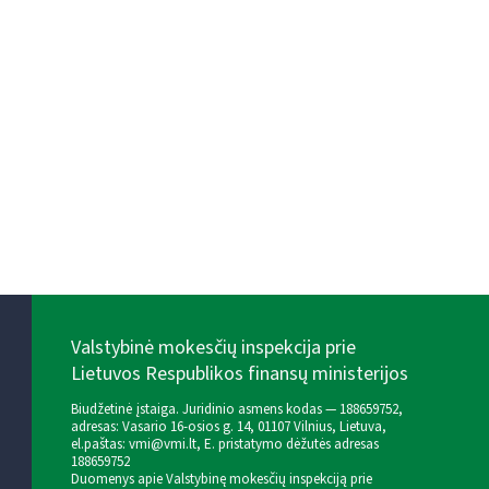
Valstybinė mokesčių inspekcija prie
Lietuvos Respublikos finansų ministerijos
Biudžetinė įstaiga. Juridinio asmens kodas — 188659752,
adresas: Vasario 16-osios g. 14, 01107 Vilnius, Lietuva,
el.paštas:
vmi@vmi.lt
, E. pristatymo dėžutės adresas
188659752
Duomenys apie Valstybinę mokesčių inspekciją prie