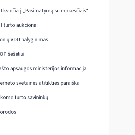
I kviečia į „Pasimatymą su mokesčiais“
I turto aukcionai
onių VDU palyginimas
OP šešėliui
ašto apsaugos ministerijos informacija
terneto svetainės atitikties paraiška
škome turto savininkų
orodos