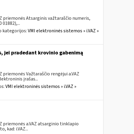
AZ priemonės Atsarginis važtaraščio numeris,
01882),...
 kategorijos:
VMI elektroninės sistemos » i.VAZ »
s, jei pradedant krovinio gabenimą
AZ priemonės Važtaraščio rengėjui a.VAZ
ktroninis įrašas...
os:
VMI elektroninės sistemos » i.VAZ »
Z priemonės a.VAZ atsarginio tinklapio
, kad: i.VAZ...