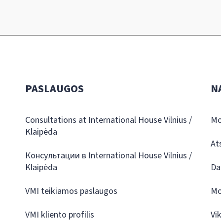
PASLAUGOS
N
Consultations at International House Vilnius /
Mo
Klaipėda
At
Консультации в International House Vilnius /
Klaipėda
Da
VMI teikiamos paslaugos
Mo
VMI kliento profilis
Vi