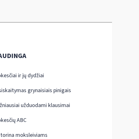
AUDINGA
kesčiai ir jų dydžiai
siskaitymas grynaisiais pinigais
žniausiai užduodami klausimai
kesčių ABC
ktorina moksleiviams