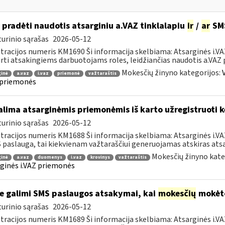
 pradėti naudotis atsarginiu a.VAZ tinklalapiu
ir
/
ar
SMS
urinio sąrašas
2026-05-12
tracijos numeris KM1690 Ši informacija skelbiama: Atsarginės i.V
irti atsakingiems darbuotojams roles, leidžiančias naudotis a.VAZ 
Mokesčių žinyno kategorijos:
ginė
a.vaz
i.vaz
priemonė
važtaraštis
 priemonės
lima atsarginėmis priemonėmis iš karto užregistruoti k
urinio sąrašas
2026-05-12
tracijos numeris KM1688 Ši informacija skelbiama: Atsarginės i.
 paslauga, tai kiekvienam važtaraščiui generuojamas atskiras atsar
Mokesčių žinyno kate
ginė
a.vaz
duomenys
i.vaz
krovinys
važtaraštis
ginės i.VAZ priemonės
e galimi SMS paslaugos atsakymai, kai
mokesčių
mokėto
urinio sąrašas
2026-05-12
tracijos numeris KM1689 Ši informacija skelbiama: Atsarginės i.