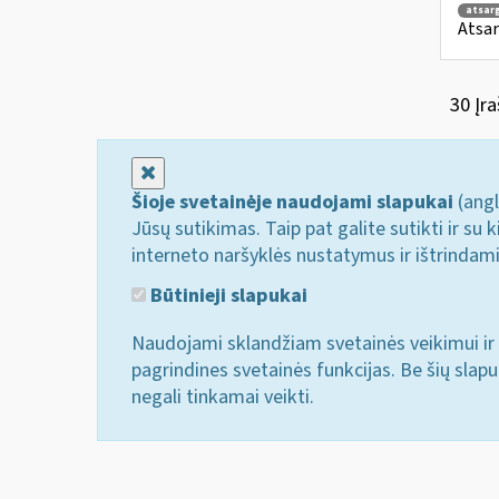
atsar
Atsar
30 Įra
Uždaryti
Šioje svetainėje naudojami slapukai
(angl
Jūsų sutikimas. Taip pat galite sutikti ir s
interneto naršyklės nustatymus ir ištrindam
Būtinieji slapukai
Naudojami sklandžiam svetainės veikimui ir 
pagrindines svetainės funkcijas. Be šių slap
negali tinkamai veikti.