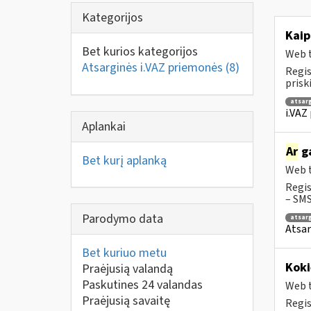
Kategorijos
Kaip
Bet kurios kategorijos
Web t
Atsarginės i.VAZ priemonės
(8)
Regis
prisk
atsar
i.VAZ
Aplankai
Ar
ga
Bet kurį aplanką
Web t
Regis
– SMS
Parodymo data
atsar
Atsar
Bet kuriuo metu
Koki
Praėjusią valandą
Paskutines 24 valandas
Web t
Praėjusią savaitę
Regis