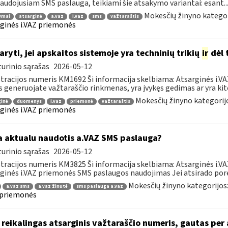
audojusiam SMS paslauga, teikiami šie atsakymo variantai: esant..
Mokesčių žinyno kategor
ymai
atsarginė
a.vaz
i.vaz
sms
važtaraštis
ginės i.VAZ priemonės
aryti, jei apskaitos sistemoje yra techninių trikių
ir
dėl 
urinio sąrašas
2026-05-12
tracijos numeris KM1692 Ši informacija skelbiama: Atsarginės i.VA
s generuojate važtaraščio rinkmenas, yra įvykęs gedimas ar yra kito
Mokesčių žinyno kategorij
ginė
duomenys
i.vaz
priemonė
važtaraštis
ginės i.VAZ priemonės
 aktualu naudotis a.VAZ SMS paslauga?
urinio sąrašas
2026-05-12
tracijos numeris KM3825 Ši informacija skelbiama: Atsarginės i.V
ginės i.VAZ priemonės SMS paslaugos naudojimas Jei atsirado poreik
Mokesčių žinyno kategorijos
a.vaz sms
a.vaz žinutė
sms paslauga a.vaz
 priemonės
reikalingas atsarginis važtaraščio numeris, gautas per 