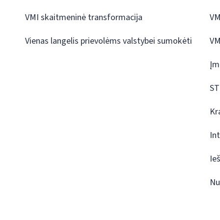
VMI skaitmeninė transformacija
VM
Vienas langelis prievolėms valstybei sumokėti
VM
Įm
ST
Kr
In
Ie
Nu