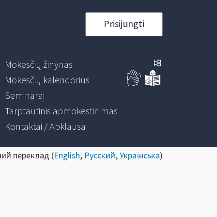
Prisijungti
Mokesčių žinynas
Mokesčių kalendorius
Seminarai
Tarptautinis apmokestinimas
Kontaktai / Apklausa
ний переклад (
English
,
Русский
,
Українська
)