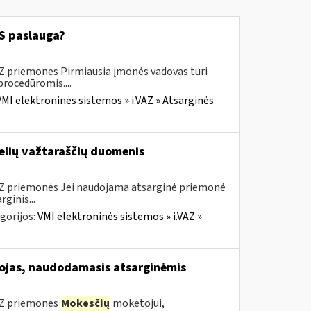
 paslauga?
AZ priemonės Pirmiausia įmonės vadovas turi
procedūromis....
VMI elektroninės sistemos » i.VAZ » Atsarginės
elių važtaraščių duomenis
VAZ priemonės Jei naudojama atsarginė priemonė
ginis...
gorijos:
VMI elektroninės sistemos » i.VAZ »
jas, naudodamasis atsarginėmis
VAZ priemonės
Mokesčių
mokėtojui,