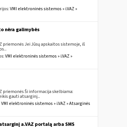
.
ijos:
VMI elektroninės sistemos » i.VAZ »
to nėra galimybės
Z priemonės Jei Jūsų apskaitos sistemoje, iš
s...
os:
VMI elektroninės sistemos » i.VAZ »
AZ priemonės Ši informacija skelbiama:
is gauti atsarginį...
:
VMI elektroninės sistemos » i.VAZ » Atsarginės
atsarginį a.VAZ portalą arba SMS