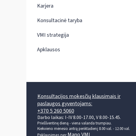
Karjera
Konsultacinė taryba
VMI strategija
Apklausos
Konsultacijos mokesčių klausimais ir
paslaugos gyventojams:
+370 5 260 5060
Darbo laikas: I-IV 8.00-17.00, V 8.00-15.45.
Prieššventinę dieną - viena valanda trumpiau.
Kiekvieno mėnesio antrą penktadienį 8.00 val. - 12.00 val.
Mano VMI
Paklausimas per