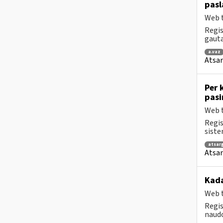
pasl
Web t
Regis
gauta
a.vaz
Atsar
Per 
pasi
Web t
Regis
siste
atsar
Atsar
Kada
Web t
Regis
naudo