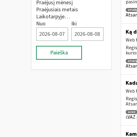
pasin
Praėjusį mėnesį
Praėjusiais metais
atsak
Atsar
Laikotarpyje…
Nuo
Iki
Ką d
Web t
Regis
Paieška
kurio
atsar
Atsar
Kada
Web t
Regis
Atsar
a.vaz
i.VAZ
Kam 