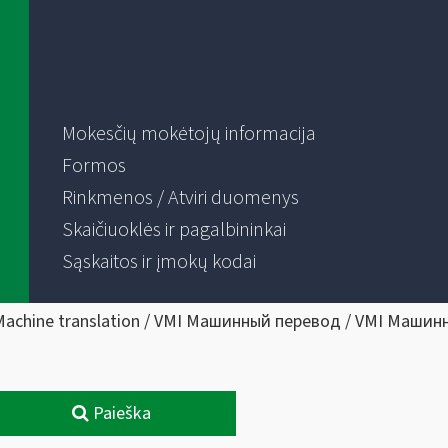
Mokesčių mokėtojų informacija
Formos
Rinkmenos / Atviri duomenys
Skaičiuoklės ir pagalbininkai
Sąskaitos ir įmokų kodai
Machine translation / VMI Машинный перевод / VMI Машин
Paieška