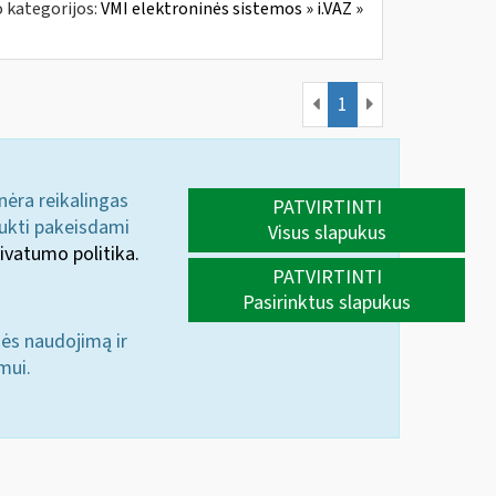
 kategorijos:
VMI elektroninės sistemos » i.VAZ »
1
 nėra reikalingas
PATVIRTINTI
aukti pakeisdami
Visus slapukus
ivatumo politika.
PATVIRTINTI
Pasirinktus slapukus
nės naudojimą ir
mui.