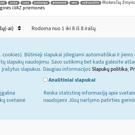
Mokesčių žinyno
ginė
a.vaz
i.vaz
paslauga
priemonė
sms
važtaraštis
ginės i.VAZ priemonės
šų(-ai)
Rodoma nuo 1 iki 8 iš 8 irašų.
. cookies). Būtinieji slapukai įdiegiami automatiškai ir jiems
u kitų slapukų naudojimu. Savo sutikimą bet kada galėsite atš
i įrašytus slapukus. Daugiau informacijos
Slapukų politika
;
Pr
Analitiniai slapukai
įgalina
Renka statistinę informaciją apie svetai
ukų svetainė
naudojami Jūsų naršymo patirties gerini