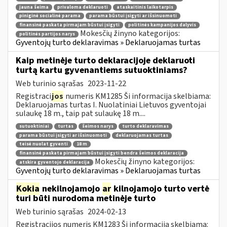
jauna šeima
privaloma deklaruoti
ataskaitinis laikotarpis
piniginė socialinė parama
parama būstui įsigyti ar išsinuomoti
finansinė paskata pirmajam būstui įsigyti
politinės kampanijos dalyvis
Mokesčių žinyno kategorijos:
politinės partijos narys
Gyventojų turto deklaravimas » Deklaruojamas turtas
Kaip metinėje turto deklaracijoje deklaruoti
turtą kartu gyvenantiems sutuoktiniams?
Web turinio sąrašas
2023-11-22
Registraci
jos
numeris KM1285 Ši informacija skelbiama:
Deklaruojamas turtas I. Nuolatiniai Lietuvos gyventojai
sulaukę 18 m., taip pat sulaukę 18 m....
sutuoktiniai
turtas
šeimos narys
turto deklaravimas
parama būstui įsigyti ar išsinuomoti
deklaruojamas turtas
teisė nuolat gyventi
18 m
finansinė paskata pirmajam būstui įsigyti bendra šeimos deklaracija
Mokesčių žinyno kategorijos:
atskira gyventojo deklaracija
Gyventojų turto deklaravimas » Deklaruojamas turtas
Kokia
nekilnojamojo
ar
kilnojamojo turto vertė
turi būti nurodoma metinėje turto
Web turinio sąrašas
2024-02-13
Registracijos numeris KM1283 Ši informacija skelbiama: