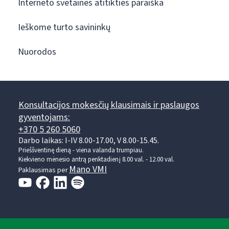
Interneto svetainės atitikties paraiška
Ieškome turto savininkų
Nuorodos
Konsultacijos mokesčių klausimais ir paslaugos
gyventojams:
+370 5 260 5060
Darbo laikas: I-IV 8.00-17.00, V 8.00-15.45.
Prieššventinę dieną - viena valanda trumpiau.
Kiekvieno mėnesio antrą penktadienį 8.00 val. - 12.00 val.
Mano VMI
Paklausimas per