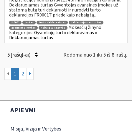
Deklaruojamas turtas Gyventojas avansines įmokas už
statomą butą turi deklaruoti ir nurodyti turto
deklaracijos FR0001T priede kaip nebaigtą...
fr0001
turtas
turto deklaravimas
deklaruojamas turtas
Mokesčių žinyno
avansinės įmokos
nebaigta statyba
kategorijos:
Gyventojų turto deklaravimas »
Deklaruojamas turtas
5 Įrašų(-ai)
Rodoma nuo 1 iki 5 iš 8 irašų.
1
2
APIE VMI
Misija, Vizija ir Vertybės