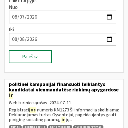
Laikotarpyje…
Nuo
Iki
Paieška
politinei kampanijai finansuoti teikiantys
kandidatai vienmandatėse rinkimų apygardose
ir
Web turinio sąrašas
2024-07-11
Registraci
jos
numeris KM1273 Ši informacija skelbiama:
Deklaruojamas turtas Gyventojai, pageidaujantys gauti
piniginę socialinę paramą,
ir
jų...
turtas
politinė partija
nario mokestis
turto deklaravimas