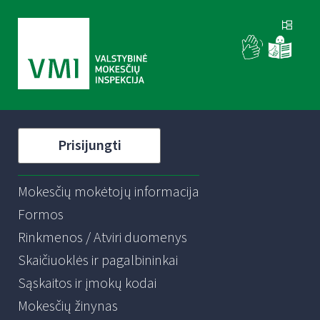
Prisijungti
Mokesčių mokėtojų informacija
Formos
Rinkmenos / Atviri duomenys
Skaičiuoklės ir pagalbininkai
Sąskaitos ir įmokų kodai
Mokesčių žinynas