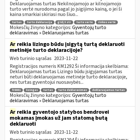
Deklaruojamas turtas Nekilnojamojo ar kilnojamojo
turto vertė nurodoma pagal jo įsigijimo kainą, o jei ši
kaina smarkiai skiriasi nuo šiuo...
turtas
turto deklaracija
gtdį 3 str
turto vertė
rinkos vertė
Mokesčių žinyno kategorijos:
Gyventojų turto
deklaravimas » Deklaruojamas turtas
Ar
reikia lizingo būdu įsigytą turtą deklaruoti
metinėje turto deklaracijoje?
Web turinio sąrašas
2023-11-22
Registracijos numeris KM1292 Ši informacija skelbiama:
Deklaruojamas turtas Lizingo būdu įsigyjamas turtas
neturi būti deklaruojamas metinėje turto deklaracijoje,
nes turtas gyventojui nuosavybės...
fr0001
lizingas
turtas
turto deklaravimas
deklaruojamas turtas
Mokesčių žinyno kategorijos:
Gyventojų turto
deklaravimas » Deklaruojamas turtas
Ar
reikia gyventojo statybos bendrovei
mokamas įmokas už jam statomą butą
deklaruoti
Web turinio sąrašas
2023-11-22
Registracijos numeris KM1294 Ši informacija skelbiama: