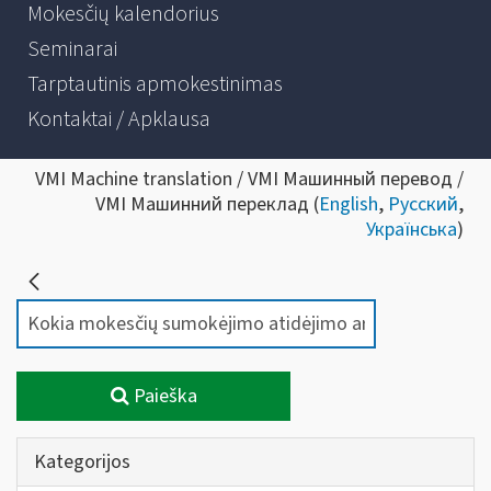
Mokesčių kalendorius
Seminarai
Tarptautinis apmokestinimas
Kontaktai / Apklausa
VMI Machine translation / VMI Машинный перевод /
VMI Машинний переклад (
English
,
Русский
,
Українська
)
Paieška
Kategorijos