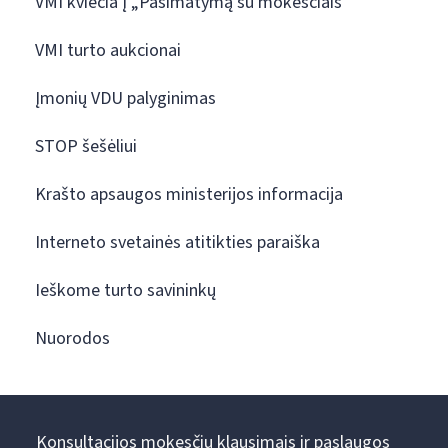
VMI kviečia į „Pasimatymą su mokesčiais“
VMI turto aukcionai
Įmonių VDU palyginimas
STOP šešėliui
Krašto apsaugos ministerijos informacija
Interneto svetainės atitikties paraiška
Ieškome turto savininkų
Nuorodos
Konsultacijos mokesčių klausimais ir paslaugos