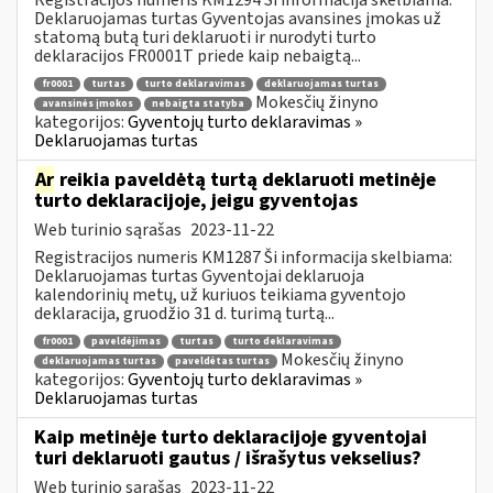
Deklaruojamas turtas Gyventojas avansines įmokas už
statomą butą turi deklaruoti ir nurodyti turto
deklaracijos FR0001T priede kaip nebaigtą...
fr0001
turtas
turto deklaravimas
deklaruojamas turtas
Mokesčių žinyno
avansinės įmokos
nebaigta statyba
kategorijos:
Gyventojų turto deklaravimas »
Deklaruojamas turtas
Ar
reikia paveldėtą turtą deklaruoti metinėje
turto deklaracijoje, jeigu gyventojas
Web turinio sąrašas
2023-11-22
Registracijos numeris KM1287 Ši informacija skelbiama:
Deklaruojamas turtas Gyventojai deklaruoja
kalendorinių metų, už kuriuos teikiama gyventojo
deklaracija, gruodžio 31 d. turimą turtą...
fr0001
paveldėjimas
turtas
turto deklaravimas
Mokesčių žinyno
deklaruojamas turtas
paveldėtas turtas
kategorijos:
Gyventojų turto deklaravimas »
Deklaruojamas turtas
Kaip metinėje turto deklaracijoje gyventojai
turi deklaruoti gautus / išrašytus vekselius?
Web turinio sąrašas
2023-11-22