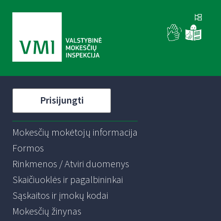
Prisijungti
Mokesčių mokėtojų informacija
Formos
Rinkmenos / Atviri duomenys
Skaičiuoklės ir pagalbininkai
Sąskaitos ir įmokų kodai
Mokesčių žinynas