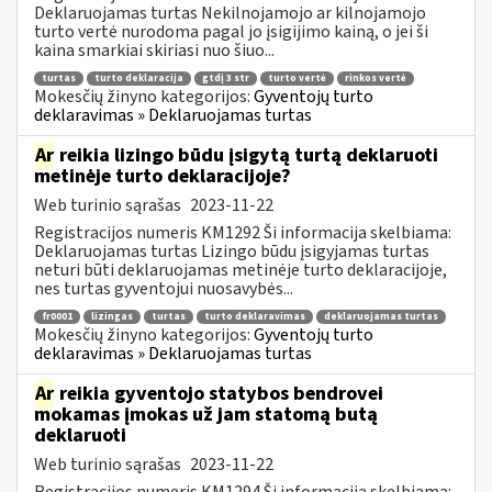
Deklaruojamas turtas Nekilnojamojo ar kilnojamojo
turto vertė nurodoma pagal jo įsigijimo kainą, o jei ši
kaina smarkiai skiriasi nuo šiuo...
turtas
turto deklaracija
gtdį 3 str
turto vertė
rinkos vertė
Mokesčių žinyno kategorijos:
Gyventojų turto
deklaravimas » Deklaruojamas turtas
Ar
reikia lizingo būdu įsigytą turtą deklaruoti
metinėje turto deklaracijoje?
Web turinio sąrašas
2023-11-22
Registracijos numeris KM1292 Ši informacija skelbiama:
Deklaruojamas turtas Lizingo būdu įsigyjamas turtas
neturi būti deklaruojamas metinėje turto deklaracijoje,
nes turtas gyventojui nuosavybės...
fr0001
lizingas
turtas
turto deklaravimas
deklaruojamas turtas
Mokesčių žinyno kategorijos:
Gyventojų turto
deklaravimas » Deklaruojamas turtas
Ar
reikia gyventojo statybos bendrovei
mokamas įmokas už jam statomą butą
deklaruoti
Web turinio sąrašas
2023-11-22
Registracijos numeris KM1294 Ši informacija skelbiama: