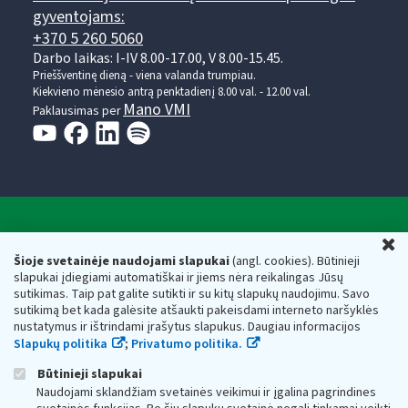
gyventojams:
+370 5 260 5060
Darbo laikas: I-IV 8.00-17.00, V 8.00-15.45.
Prieššventinę dieną - viena valanda trumpiau.
Kiekvieno mėnesio antrą penktadienį 8.00 val. - 12.00 val.
Mano VMI
Paklausimas per
Valstybinė mokesčių inspekcija prie Lietuvos
U
Respublikos finansų ministerijos
Šioje svetainėje naudojami slapukai
(angl. cookies). Būtinieji
slapukai įdiegiami automatiškai ir jiems nėra reikalingas Jūsų
Biudžetinė įstaiga. Juridinio asmens kodas — 188659752,
sutikimas. Taip pat galite sutikti ir su kitų slapukų naudojimu. Savo
adresas: Vasario 16-osios g. 14, 01107 Vilnius, Lietuva, el.paštas:
sutikimą bet kada galėsite atšaukti pakeisdami interneto naršyklės
vmi@vmi.lt
, E. pristatymo dėžutės adresas 188659752
nustatymus ir ištrindami įrašytus slapukus. Daugiau informacijos
Duomenys apie Valstybinę mokesčių inspekciją prie Lietuvos
Slapukų politika
;
Privatumo politika.
Respublikos finansų ministerijos kaupiami ir saugomi Juridinių
asmenų registre
Būtinieji slapukai
Naudojami sklandžiam svetainės veikimui ir įgalina pagrindines