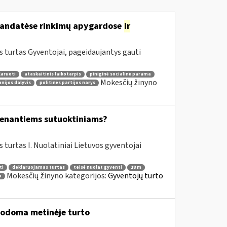
nmandatėse rinkimų apygardose
ir
 turtas Gyventojai, pageidaujantys gauti
laruoti
ataskaitinis laikotarpis
piniginė socialinė parama
Mokesčių žinyno
nijos dalyvis
politinės partijos narys
yvenantiems sutuoktiniams?
urtas I. Nuolatiniai Lietuvos gyventojai
ti
deklaruojamas turtas
teisė nuolat gyventi
18 m
Mokesčių žinyno kategorijos:
Gyventojų turto
a
urodoma metinėje turto