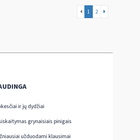
1
2
AUDINGA
kesčiai ir jų dydžiai
siskaitymas grynaisiais pinigais
žniausiai užduodami klausimai