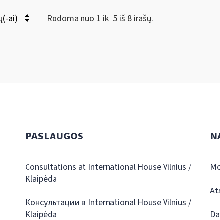
ų(-ai)
Rodoma nuo 1 iki 5 iš 8 irašų.
PASLAUGOS
N
Consultations at International House Vilnius /
Mo
Klaipėda
At
Консультации в International House Vilnius /
Klaipėda
Da