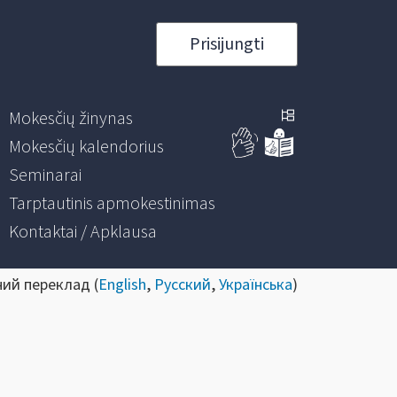
Prisijungti
Mokesčių žinynas
Mokesčių kalendorius
Seminarai
Tarptautinis apmokestinimas
Kontaktai / Apklausa
ний переклад (
English
,
Русский
,
Українська
)