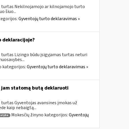
 turtas Nekilnojamojo ar kilnojamojo turto
o šiuo...
egorijos:
Gyventojų turto deklaravimas »
o deklaracijoje?
turtas Lizingo būdu įsigyjamas turtas neturi
nuosavybės...
 kategorijos:
Gyventojų turto deklaravimas »
 jam statomą butą deklaruoti
 turtas Gyventojas avansines įmokas už
de kaip nebaigtą...
Mokesčių žinyno kategorijos:
Gyventojų
tatyba