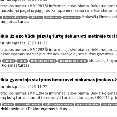
tracijos numeris KM1283 Ši informacija skelbiama: Deklaruojamas
 nurodoma pagal jo įsigijimo kainą, o jei ši kaina smarkiai skiriasi nu
Mokesčių žinyno kat
s
turto deklaracija
gtdį 3 str
turto vertė
rinkos vertė
ruojamas turtas
ikia lizingo būdu įsigytą turtą deklaruoti metinėje turt
urinio sąrašas
2023-11-22
tracijos numeris KM1292 Ši informacija skelbiama: Deklaruojamas 
deklaruojamas metinėje turto deklaracijoje, nes turtas gyventojui 
Mokesčių žinyno
lizingas
turtas
turto deklaravimas
deklaruojamas turtas
ruojamas turtas
ikia gyventojo statybos bendrovei mokamas įmokas už
urinio sąrašas
2023-11-22
tracijos numeris KM1294 Ši informacija skelbiama: Deklaruojamas
mą butą turi deklaruoti ir nurodyti turto deklaracijos FR0001T prie
turtas
turto deklaravimas
deklaruojamas turtas
avansinės įmokos
nebaigta s
 deklaravimas » Deklaruojamas turtas