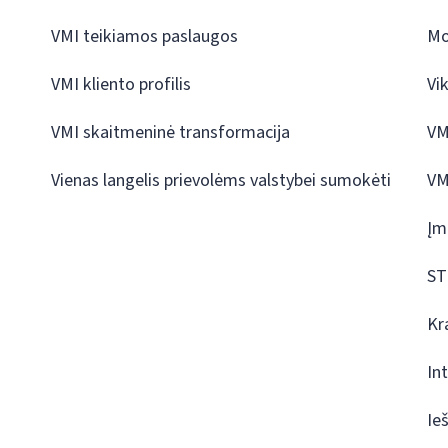
VMI teikiamos paslaugos
Mo
VMI kliento profilis
Vi
VMI skaitmeninė transformacija
VM
Vienas langelis prievolėms valstybei sumokėti
VM
Įm
ST
Kr
In
Ie