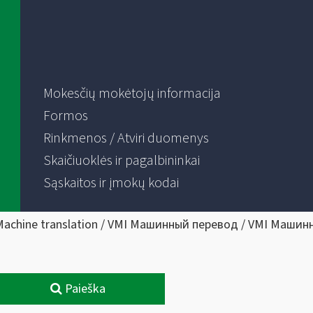
Mokesčių mokėtojų informacija
Formos
Rinkmenos / Atviri duomenys
Skaičiuoklės ir pagalbininkai
Sąskaitos ir įmokų kodai
Machine translation / VMI Машинный перевод / VMI Машин
Paieška