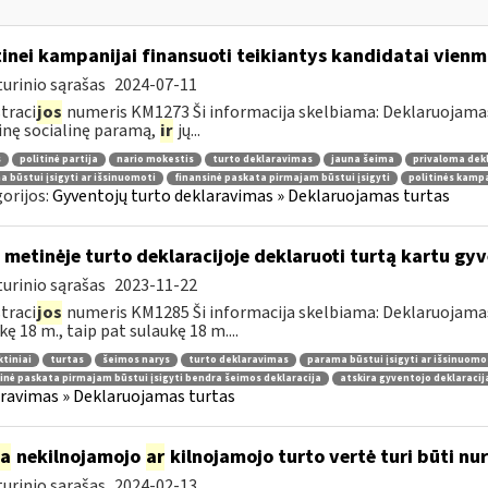
tinei kampanijai finansuoti teikiantys kandidatai vie
urinio sąrašas
2024-07-11
traci
jos
numeris KM1273 Ši informacija skelbiama: Deklaruojamas
inę socialinę paramą,
ir
jų...
s
politinė partija
nario mokestis
turto deklaravimas
jauna šeima
privaloma dek
 būstui įsigyti ar išsinuomoti
finansinė paskata pirmajam būstui įsigyti
politinės kampa
orijos:
Gyventojų turto deklaravimas » Deklaruojamas turtas
 metinėje turto deklaracijoje deklaruoti turtą kartu g
urinio sąrašas
2023-11-22
traci
jos
numeris KM1285 Ši informacija skelbiama: Deklaruojamas t
kę 18 m., taip pat sulaukę 18 m....
tiniai
turtas
šeimos narys
turto deklaravimas
parama būstui įsigyti ar išsinuomo
inė paskata pirmajam būstui įsigyti bendra šeimos deklaracija
atskira gyventojo deklaracij
ravimas » Deklaruojamas turtas
ia
nekilnojamojo
ar
kilnojamojo turto vertė turi būti n
urinio sąrašas
2024-02-13