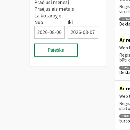
Praėjusį mėnesį
Regis
Praėjusiais metais
vertė
Laikotarpyje…
turta
Nuo
Iki
Dekla
Ar
re
Web t
Paieška
Regis
būti 
fr0001
Dekla
Ar
re
Web t
Regis
stato
fr0001
turto