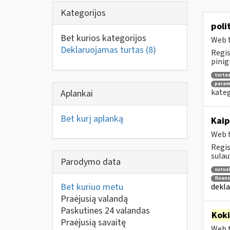
Kategorijos
poli
Bet kurios kategorijos
Web t
Deklaruojamas turtas
(8)
Regis
pinig
turta
parama
kateg
Aplankai
Bet kurį aplanką
Kaip
Web t
Regis
sulau
Parodymo data
sutuok
finans
Bet kuriuo metu
dekla
Praėjusią valandą
Paskutines 24 valandas
Kok
Praėjusią savaitę
Web t