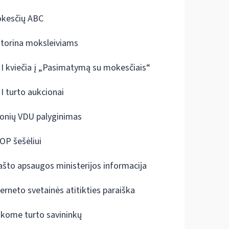
kesčių ABC
ktorina moksleiviams
I kviečia į „Pasimatymą su mokesčiais“
I turto aukcionai
onių VDU palyginimas
OP šešėliui
ašto apsaugos ministerijos informacija
terneto svetainės atitikties paraiška
škome turto savininkų