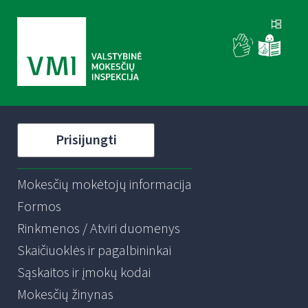
Prisijungti
Mokesčių mokėtojų informacija
Formos
Rinkmenos / Atviri duomenys
Skaičiuoklės ir pagalbininkai
Sąskaitos ir įmokų kodai
Mokesčių žinynas