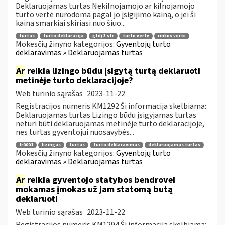
Deklaruojamas turtas Nekilnojamojo ar kilnojamojo
turto vertė nurodoma pagal jo įsigijimo kainą, o jei ši
kaina smarkiai skiriasi nuo šiuo...
turtas
turto deklaracija
gtdį 3 str
turto vertė
rinkos vertė
Mokesčių žinyno kategorijos:
Gyventojų turto
deklaravimas » Deklaruojamas turtas
Ar
reikia lizingo būdu įsigytą turtą deklaruoti
metinėje turto deklaracijoje?
Web turinio sąrašas
2023-11-22
Registracijos numeris KM1292 Ši informacija skelbiama:
Deklaruojamas turtas Lizingo būdu įsigyjamas turtas
neturi būti deklaruojamas metinėje turto deklaracijoje,
nes turtas gyventojui nuosavybės...
fr0001
lizingas
turtas
turto deklaravimas
deklaruojamas turtas
Mokesčių žinyno kategorijos:
Gyventojų turto
deklaravimas » Deklaruojamas turtas
Ar
reikia gyventojo statybos bendrovei
mokamas įmokas už jam statomą butą
deklaruoti
Web turinio sąrašas
2023-11-22
Registracijos numeris KM1294 Ši informacija skelbiama: