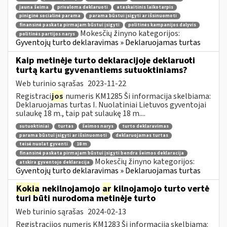
jauna šeima
privaloma deklaruoti
ataskaitinis laikotarpis
piniginė socialinė parama
parama būstui įsigyti ar išsinuomoti
finansinė paskata pirmajam būstui įsigyti
politinės kampanijos dalyvis
Mokesčių žinyno kategorijos:
politinės partijos narys
Gyventojų turto deklaravimas » Deklaruojamas turtas
Kaip metinėje turto deklaracijoje deklaruoti
turtą kartu gyvenantiems sutuoktiniams?
Web turinio sąrašas
2023-11-22
Registraci
jos
numeris KM1285 Ši informacija skelbiama:
Deklaruojamas turtas I. Nuolatiniai Lietuvos gyventojai
sulaukę 18 m., taip pat sulaukę 18 m....
sutuoktiniai
turtas
šeimos narys
turto deklaravimas
parama būstui įsigyti ar išsinuomoti
deklaruojamas turtas
teisė nuolat gyventi
18 m
finansinė paskata pirmajam būstui įsigyti bendra šeimos deklaracija
Mokesčių žinyno kategorijos:
atskira gyventojo deklaracija
Gyventojų turto deklaravimas » Deklaruojamas turtas
Kokia
nekilnojamojo
ar
kilnojamojo turto vertė
turi būti nurodoma metinėje turto
Web turinio sąrašas
2024-02-13
Registracijos numeris KM1283 Ši informacija skelbiama: