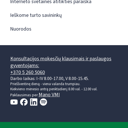
Interneto svetainės atitikties paraiška
Ieškome turto savininkų
Nuorodos
Konsultacijos mokesčių klausimais ir paslaugos
gyventojams:
+370 5 260 5060
Darbo laikas: I-IV 8.00-17.00, V 8.00-15.45.
Prieššventinę dieną - viena valanda trumpiau.
Kiekvieno mėnesio antrą penktadienį 8.00 val. - 12.00 val.
Mano VMI
Paklausimas per