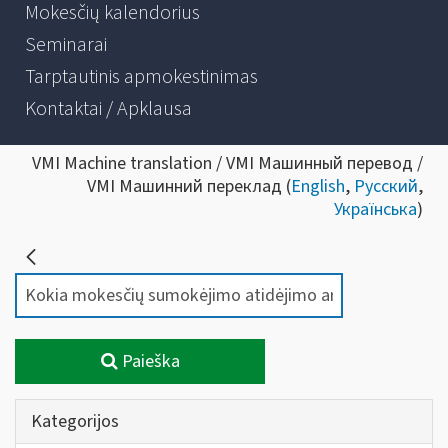
Mokesčių kalendorius
Seminarai
Tarptautinis apmokestinimas
Kontaktai / Apklausa
VMI Machine translation / VMI Машинный перевод /
VMI Машинний переклад (
English
,
Русский
,
Українська
)
Paieška
Kategorijos