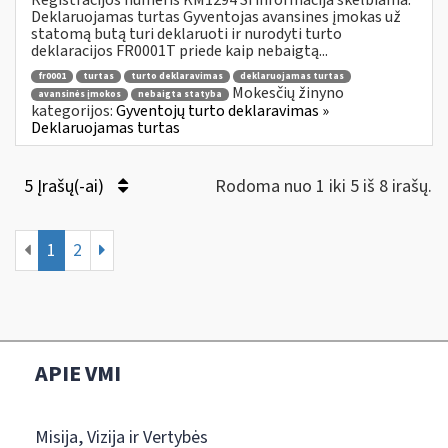
Deklaruojamas turtas Gyventojas avansines įmokas už
statomą butą turi deklaruoti ir nurodyti turto
deklaracijos FR0001T priede kaip nebaigtą...
fr0001
turtas
turto deklaravimas
deklaruojamas turtas
Mokesčių žinyno
avansinės įmokos
nebaigta statyba
kategorijos:
Gyventojų turto deklaravimas »
Deklaruojamas turtas
5 Įrašų(-ai)
Rodoma nuo 1 iki 5 iš 8 irašų.
1
2
APIE VMI
Misija, Vizija ir Vertybės