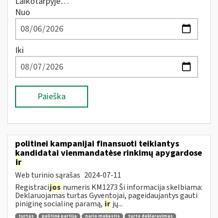
Laikotarpyje…
Nuo
Iki
Paieška
politinei kampanijai finansuoti teikiantys
kandidatai vienmandatėse rinkimų apygardose
ir
Web turinio sąrašas
2024-07-11
Registraci
jos
numeris KM1273 Ši informacija skelbiama:
Deklaruojamas turtas Gyventojai, pageidaujantys gauti
piniginę socialinę paramą,
ir
jų...
turtas
politinė partija
nario mokestis
turto deklaravimas