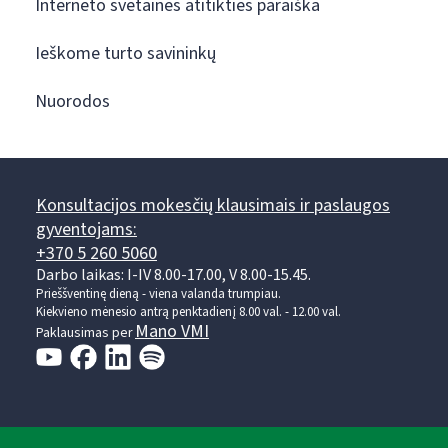
Interneto svetainės atitikties paraiška
Ieškome turto savininkų
Nuorodos
Konsultacijos mokesčių klausimais ir paslaugos
gyventojams:
+370 5 260 5060
Darbo laikas: I-IV 8.00-17.00, V 8.00-15.45.
Prieššventinę dieną - viena valanda trumpiau.
Kiekvieno mėnesio antrą penktadienį 8.00 val. - 12.00 val.
Mano VMI
Paklausimas per