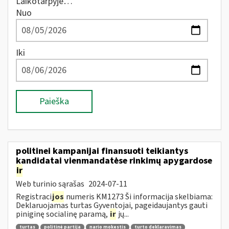
Laikotarpyje…
Nuo
Iki
Paieška
politinei kampanijai finansuoti teikiantys
kandidatai vienmandatėse rinkimų apygardose
ir
Web turinio sąrašas
2024-07-11
Registraci
jos
numeris KM1273 Ši informacija skelbiama:
Deklaruojamas turtas Gyventojai, pageidaujantys gauti
piniginę socialinę paramą,
ir
jų...
turtas
politinė partija
nario mokestis
turto deklaravimas