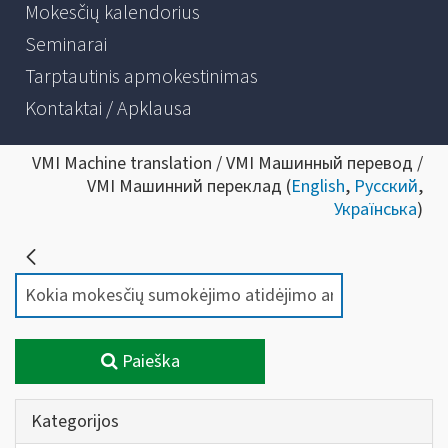
Mokesčių kalendorius
Seminarai
Tarptautinis apmokestinimas
Kontaktai / Apklausa
VMI Machine translation / VMI Машинный перевод /
VMI Машинний переклад (
English
,
Русский
,
Українська
)
Paieška
Kategorijos