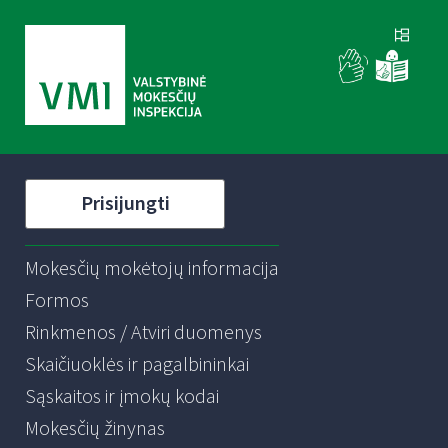
Prisijungti
Mokesčių mokėtojų informacija
Formos
Rinkmenos / Atviri duomenys
Skaičiuoklės ir pagalbininkai
Sąskaitos ir įmokų kodai
Mokesčių žinynas