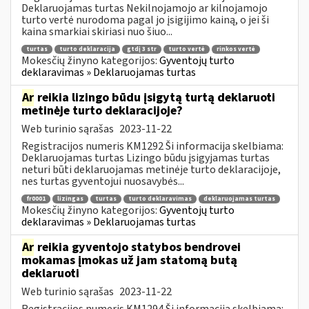
Deklaruojamas turtas Nekilnojamojo ar kilnojamojo
turto vertė nurodoma pagal jo įsigijimo kainą, o jei ši
kaina smarkiai skiriasi nuo šiuo...
turtas
turto deklaracija
gtdį 3 str
turto vertė
rinkos vertė
Mokesčių žinyno kategorijos:
Gyventojų turto
deklaravimas » Deklaruojamas turtas
Ar
reikia lizingo būdu įsigytą turtą deklaruoti
metinėje turto deklaracijoje?
Web turinio sąrašas
2023-11-22
Registracijos numeris KM1292 Ši informacija skelbiama:
Deklaruojamas turtas Lizingo būdu įsigyjamas turtas
neturi būti deklaruojamas metinėje turto deklaracijoje,
nes turtas gyventojui nuosavybės...
fr0001
lizingas
turtas
turto deklaravimas
deklaruojamas turtas
Mokesčių žinyno kategorijos:
Gyventojų turto
deklaravimas » Deklaruojamas turtas
Ar
reikia gyventojo statybos bendrovei
mokamas įmokas už jam statomą butą
deklaruoti
Web turinio sąrašas
2023-11-22
Registracijos numeris KM1294 Ši informacija skelbiama: