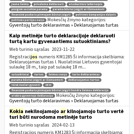
jauna šeima
privaloma deklaruoti
ataskaitinis laikotarpis
piniginė socialinė parama
parama būstui įsigyti ar išsinuomoti
finansinė paskata pirmajam būstui įsigyti
politinės kampanijos dalyvis
Mokesčių žinyno kategorijos:
politinės partijos narys
Gyventojų turto deklaravimas » Deklaruojamas turtas
Kaip metinėje turto deklaracijoje deklaruoti
turtą kartu gyvenantiems sutuoktiniams?
Web turinio sąrašas
2023-11-22
Registraci
jos
numeris KM1285 Ši informacija skelbiama:
Deklaruojamas turtas I. Nuolatiniai Lietuvos gyventojai
sulaukę 18 m., taip pat sulaukę 18 m....
sutuoktiniai
turtas
šeimos narys
turto deklaravimas
parama būstui įsigyti ar išsinuomoti
deklaruojamas turtas
teisė nuolat gyventi
18 m
finansinė paskata pirmajam būstui įsigyti bendra šeimos deklaracija
Mokesčių žinyno kategorijos:
atskira gyventojo deklaracija
Gyventojų turto deklaravimas » Deklaruojamas turtas
Kokia
nekilnojamojo
ar
kilnojamojo turto vertė
turi būti nurodoma metinėje turto
Web turinio sąrašas
2024-02-13
Registracijos numeris KM1283 Ši informacija skelbiama: