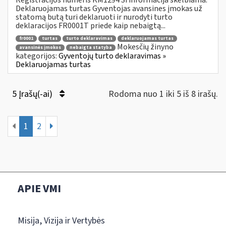
Deklaruojamas turtas Gyventojas avansines įmokas už
statomą butą turi deklaruoti ir nurodyti turto
deklaracijos FR0001T priede kaip nebaigtą...
fr0001
turtas
turto deklaravimas
deklaruojamas turtas
Mokesčių žinyno
avansinės įmokos
nebaigta statyba
kategorijos:
Gyventojų turto deklaravimas »
Deklaruojamas turtas
5 Įrašų(-ai)
Rodoma nuo 1 iki 5 iš 8 irašų.
1
2
APIE VMI
Misija, Vizija ir Vertybės