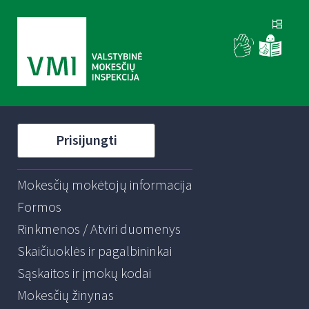
Prisijungti
Mokesčių mokėtojų informacija
Formos
Rinkmenos / Atviri duomenys
Skaičiuoklės ir pagalbininkai
Sąskaitos ir įmokų kodai
Mokesčių žinynas