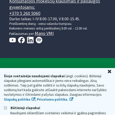
Konsultacijos mokesčių klausimais ir paslaugos
gyventojams:
+370 5 260 5060
Darbo laikas: I-IV 8.00-17.00, V 8.00-15.45.
Prieššventinę dieną - viena valanda trumpiau.
Kiekvieno mėnesio antrą penktadienį 8.00 val. - 12.00 val.
Mano VMI
Paklausimas per
Valstybinė mokesčių inspekcija prie Lietuvos
U
Respublikos finansų ministerijos
Šioje svetainėje naudojami slapukai
(angl. cookies). Būtinieji
slapukai įdiegiami automatiškai ir jiems nėra reikalingas Jūsų
Biudžetinė įstaiga. Juridinio asmens kodas — 188659752,
sutikimas. Taip pat galite sutikti ir su kitų slapukų naudojimu. Savo
adresas: Vasario 16-osios g. 14, 01107 Vilnius, Lietuva, el.paštas:
sutikimą bet kada galėsite atšaukti pakeisdami interneto naršyklės
vmi@vmi.lt
, E. pristatymo dėžutės adresas 188659752
nustatymus ir ištrindami įrašytus slapukus. Daugiau informacijos
Duomenys apie Valstybinę mokesčių inspekciją prie Lietuvos
Slapukų politika
;
Privatumo politika.
Respublikos finansų ministerijos kaupiami ir saugomi Juridinių
asmenų registre
Būtinieji slapukai
Naudojami sklandžiam svetainės veikimui ir įgalina pagrindines