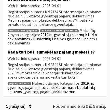
Web turinio sąrašas
2026-04-01
Registracijos numeris KM2174 Ši informacija skelbiama:
Nuolatinių Lietuvos gyventojų pajamų deklaravimas
Metines pajamų mokesčio deklaracijas VMI pateikti
privalo nuolatiniai Lietuvos gyventojai,...
Mokesčių
deklaruojamos pajamos
nuolatinis lietuvos gyventojas
žinyno kategorijos:
2019 m. gyventojų pajamų ir turto
deklaravimas » Nuolatinių Lietuvos gyventojų pajamų
deklaravimas
Kada turi būti sumokėtas pajamų mokestis?
Web turinio sąrašas
2026-04-01
Registracijos numeris KM2844 Ši informacija skelbiama:
Nuolatinių Lietuvos gyventojų pajamų deklaravimas
2025 m. mokestinio laikotarpio deklaracijoje
apskaičiuotas pajamų mokestis turi būti...
Mokesčių žinyno kategorijos:
2019 m.
pajamų mokestis
gyventojų pajamų ir turto deklaravimas » Nuolatinių
Lietuvos gyventojų pajamų deklaravimas
5 Įrašų(-ai)
Rodoma nuo 6 iki 9 iš 9 irašų.