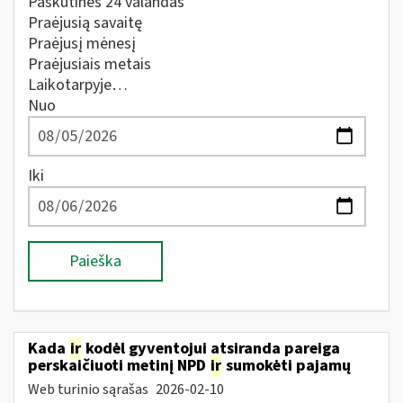
Paskutines 24 valandas
Praėjusią savaitę
Praėjusį mėnesį
Praėjusiais metais
Laikotarpyje…
Nuo
Iki
Paieška
Kada
ir
kodėl gyventojui atsiranda pareiga
perskaičiuoti metinį NPD
ir
sumokėti pajamų
Web turinio sąrašas
2026-02-10