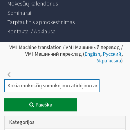
Mokesčių kalendorius
Seminarai
Tarptautinis apmokestinimas
Kontaktai / Apklausa
VMI Machine translation / VMI Машинный перевод /
VMI Машинний переклад (
English
,
Русский
,
Українська
)
Paieška
Kategorijos