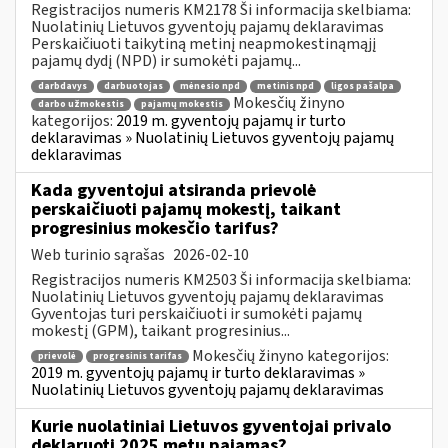
Registracijos numeris KM2178 Ši informacija skelbiama:
Nuolatinių Lietuvos gyventojų pajamų deklaravimas
Perskaičiuoti taikytiną metinį neapmokestinąmąjį
pajamų dydį (NPD) ir sumokėti pajamų...
darbdavys
darbuotojas
mėnesio npd
metinis npd
ligos pašalpa
Mokesčių žinyno
darbo užmokestis
pajamų mokestis
kategorijos:
2019 m. gyventojų pajamų ir turto
deklaravimas » Nuolatinių Lietuvos gyventojų pajamų
deklaravimas
Kada gyventojui atsiranda prievolė
perskaičiuoti pajamų mokestį, taikant
progresinius mokesčio tarifus?
Web turinio sąrašas
2026-02-10
Registracijos numeris KM2503 Ši informacija skelbiama:
Nuolatinių Lietuvos gyventojų pajamų deklaravimas
Gyventojas turi perskaičiuoti ir sumokėti pajamų
mokestį (GPM), taikant progresinius...
Mokesčių žinyno kategorijos:
prievolė
progresinis tarifas
2019 m. gyventojų pajamų ir turto deklaravimas »
Nuolatinių Lietuvos gyventojų pajamų deklaravimas
Kurie nuolatiniai Lietuvos gyventojai privalo
deklaruoti 2025 metų pajamas?