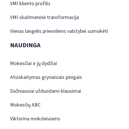
VMI kliento profilis
VMI skaitmeninė transformacija
Vienas langelis prievolėms valstybei sumokėti
NAUDINGA
Mokesčiai ir jų dydžiai
Atsiskaitymas grynaisiais pinigais
Dažniausiai užduodami klausimai
Mokesčių ABC
Viktorina moksleiviams