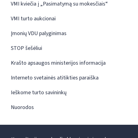
VMI kviečia į „Pasimatymą su mokesčiais“
VMI turto aukcionai
Įmonių VDU palyginimas
STOP šešėliui
Krašto apsaugos ministerijos informacija
Interneto svetainės atitikties paraiška
Ieškome turto savininkų
Nuorodos