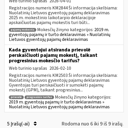
Web turinio sąrašas
2026-04-01
Registracijos numeris KM2844 Ši informacija skelbiama:
Nuolatinių Lietuvos gyventojų pajamų deklaravimas
2025 m. mokestinio laikotarpio deklaracijoje
apskaičiuotas pajamų mokestis turi būti...
Mokesčių žinyno kategorijos:
2019 m.
pajamų mokestis
gyventojų pajamų ir turto deklaravimas » Nuolatinių
Lietuvos gyventojų pajamų deklaravimas
Kada gyventojui atsiranda prievolė
perskaičiuoti pajamų mokestį, taikant
progresinius mokesčio tarifus?
Web turinio sąrašas
2026-02-10
Registracijos numeris KM2503 Ši informacija skelbiama:
Nuolatinių Lietuvos gyventojų pajamų deklaravimas
Gyventojas turi perskaičiuoti ir sumokėti pajamų
mokestį (GPM), taikant progresinius...
Mokesčių žinyno kategorijos:
prievolė
progresinis tarifas
2019 m. gyventojų pajamų ir turto deklaravimas »
Nuolatinių Lietuvos gyventojų pajamų deklaravimas
5 Įrašų(-ai)
Rodoma nuo 6 iki 9 iš 9 irašų.