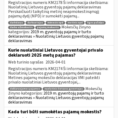
Registracijos numeris KM2178 Ši informacija skelbiama:
Nuolatinių Lietuvos gyventojų pajamų deklaravimas
Perskaičiuoti taikytiną metinį neapmokestinąmąjį
pajamų dydį (NPD) ir sumokėti pajamų...
darbdavys
darbuotojas
mėnesio npd
metinis npd
ligos pašalpa
Mokesčių žinyno
darbo užmokestis
pajamų mokestis
kategorijos:
2019 m. gyventojų pajamų ir turto
deklaravimas » Nuolatinių Lietuvos gyventojų pajamų
deklaravimas
Kurie nuolatiniai Lietuvos gyventojai privalo
deklaruoti 2025 metų pajamas?
Web turinio sąrašas
2026-04-01
Registracijos numeris KM2174 Ši informacija skelbiama:
Nuolatinių Lietuvos gyventojų pajamų deklaravimas
Metines pajamų mokesčio deklaracijas VMI pateikti
privalo nuolatiniai Lietuvos gyventojai,...
Mokesčių
deklaruojamos pajamos
nuolatinis lietuvos gyventojas
žinyno kategorijos:
2019 m. gyventojų pajamų ir turto
deklaravimas » Nuolatinių Lietuvos gyventojų pajamų
deklaravimas
Kada turi būti sumokėtas pajamų mokestis?