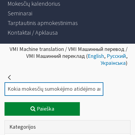
Mokesčių kalendorius
Seminarai
Tarptautinis apmokestinimas
Kontaktai / Apklausa
VMI Machine translation / VMI Машинный перевод /
VMI Машинний переклад (
English
,
Русский
,
Українська
)
Paieška
Kategorijos