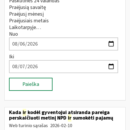
Paskutines 24 valandas
Praėjusią savaitę
Praėjusį mėnesį
Praėjusiais metais
Laikotarpyje…
Nuo
Iki
Paieška
Kada
ir
kodėl gyventojui atsiranda pareiga
perskaičiuoti metinį NPD
ir
sumokėti pajamų
Web turinio sąrašas
2026-02-10