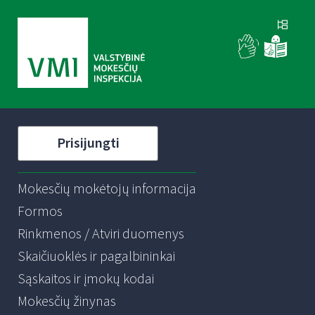
Prisijungti
Mokesčių mokėtojų informacija
Formos
Rinkmenos / Atviri duomenys
Skaičiuoklės ir pagalbininkai
Sąskaitos ir įmokų kodai
Mokesčių žinynas