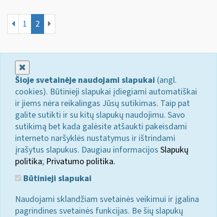
1
2
Uždaryti
Šioje svetainėje naudojami slapukai
(angl.
cookies). Būtinieji slapukai įdiegiami automatiškai
ir jiems nėra reikalingas Jūsų sutikimas. Taip pat
galite sutikti ir su kitų slapukų naudojimu. Savo
sutikimą bet kada galėsite atšaukti pakeisdami
interneto naršyklės nustatymus ir ištrindami
įrašytus slapukus. Daugiau informacijos
Slapukų
politika
;
Privatumo politika.
Būtinieji slapukai
Naudojami sklandžiam svetainės veikimui ir įgalina
pagrindines svetainės funkcijas. Be šių slapukų