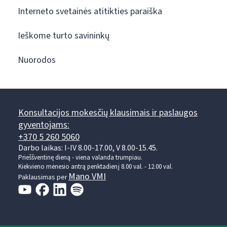
Interneto svetainės atitikties paraiška
Ieškome turto savininkų
Nuorodos
Konsultacijos mokesčių klausimais ir paslaugos
gyventojams:
+370 5 260 5060
Darbo laikas: I-IV 8.00-17.00, V 8.00-15.45.
Prieššventinę dieną - viena valanda trumpiau.
Kiekvieno mėnesio antrą penktadienį 8.00 val. - 12.00 val.
Mano VMI
Paklausimas per