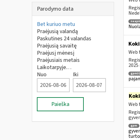
Web t
Regis
Parodymo data
Nedek
neapm
Bet kuriuo metu
Nuola
Praėjusią valandą
Paskutines 24 valandas
Koki
Praėjusią savaitę
Web t
Praėjusį mėnesį
Praėjusiais metais
Regis
2025 
Laikotarpyje…
Nuo
Iki
gpm31
paja
Kok
Paieška
Web t
Regis
gyven
gpm
gyven
turto