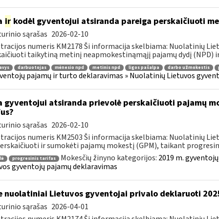
a
ir
kodėl gyventojui atsiranda pareiga perskaičiuoti m
urinio sąrašas
2026-02-10
tracijos numeris KM2178 Ši informacija skelbiama: Nuolatinių Li
aičiuoti taikytiną metinį neapmokestinąmąjį pajamų dydį (NPD) ir
avys
darbuotojas
mėnesio npd
metinis npd
ligos pašalpa
darbo užmokestis
ventojų pajamų ir turto deklaravimas » Nuolatinių Lietuvos gyve
 gyventojui atsiranda prievolė perskaičiuoti pajamų mo
fus?
urinio sąrašas
2026-02-10
tracijos numeris KM2503 Ši informacija skelbiama: Nuolatinių Li
perskaičiuoti ir sumokėti pajamų mokestį (GPM), taikant progresini
Mokesčių žinyno kategorijos:
2019 m. gyventojų
lė
progresinis tarifas
vos gyventojų pajamų deklaravimas
e nuolatiniai Lietuvos gyventojai privalo deklaruoti 2
urinio sąrašas
2026-04-01