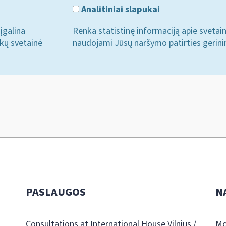
Analitiniai slapukai
įgalina
Renka statistinę informaciją apie svetai
ukų svetainė
naudojami Jūsų naršymo patirties gerini
PASLAUGOS
N
Consultations at International House Vilnius /
Mo