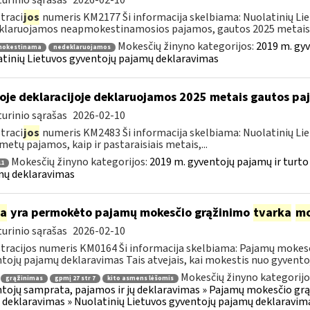
urinio sąrašas
2026-02-10
traci
jos
numeris KM2177 Ši informacija skelbiama: Nuolatinių Li
laruojamos neapmokestinamosios pajamos, gautos 2025 metais..
Mokesčių žinyno kategorijos:
2019 m. gyv
okestinama
nedeklaruojamos
tinių Lietuvos gyventojų pajamų deklaravimas
oje deklaracijoje deklaruojamos 2025 metais gautos p
urinio sąrašas
2026-02-10
traci
jos
numeris KM2483 Ši informacija skelbiama: Nuolatinių Li
metų pajamos, kaip ir pastaraisiais metais,...
Mokesčių žinyno kategorijos:
2019 m. gyventojų pajamų ir turto
1
mų deklaravimas
ia
yra permokėto pajamų mokesčio grąžinimo
tvarka
mo
urinio sąrašas
2026-02-10
tracijos numeris KM0164 Ši informacija skelbiama: Pajamų mokesč
tojų pajamų deklaravimas Tais atvejais, kai mokestis nuo gyventoj
Mokesčių žinyno kategorijo
grąžinimas
gpmį 27 str 7
kito asmens lėšomis
tojų samprata, pajamos ir jų deklaravimas » Pajamų mokesčio gr
 deklaravimas » Nuolatinių Lietuvos gyventojų pajamų deklaravim