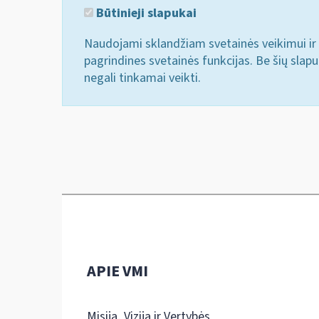
Būtinieji slapukai
Naudojami sklandžiam svetainės veikimui ir 
pagrindines svetainės funkcijas. Be šių slap
negali tinkamai veikti.
APIE VMI
Misija, Vizija ir Vertybės