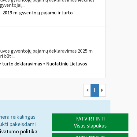
etuvos gyventojų pajamų deklaravimas Metines
yventojai,...
s:
2019 m. gyventojų pajamų ir turto
etuvos gyventojų pajamų deklaravimas 2025 m.
 būti...
r turto deklaravimas » Nuolatinių Lietuvos
1
 nėra reikalingas
PATVIRTINTI
aukti pakeisdami
Visus slapukus
ivatumo politika.