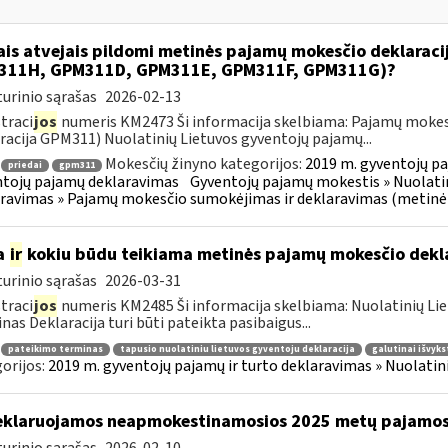
ais atvejais pildomi metinės pajamų mokesčio deklarac
311H, GPM311D, GPM311E, GPM311F, GPM311G)?
urinio sąrašas
2026-02-13
traci
jos
numeris KM2473 Ši informacija skelbiama: Pajamų mokes
racija GPM311) Nuolatinių Lietuvos gyventojų pajamų...
Mokesčių žinyno kategorijos:
2019 m. gyventojų pa
priedai
gpm311
tojų pajamų deklaravimas
Gyventojų pajamų mokestis » Nuolatin
ravimas » Pajamų mokesčio sumokėjimas ir deklaravimas (metinė
a
ir
kokiu būdu teikiama metinės pajamų mokesčio dekl
urinio sąrašas
2026-03-31
traci
jos
numeris KM2485 Ši informacija skelbiama: Nuolatinių Li
nas Deklaracija turi būti pateikta pasibaigus...
pateikimo terminas
tapusio nuolatiniu lietuvos gyventoju deklaracija
galutinai išvyks
orijos:
2019 m. gyventojų pajamų ir turto deklaravimas » Nuolati
klaruojamos neapmokestinamosios 2025 metų pajamo