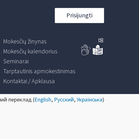
Prisijungti
Mokesčių žinynas
Mokesčių kalendorius
Seminarai
Tarptautinis apmokestinimas
Kontaktai / Apklausa
ний переклад (
English
,
Русский
,
Українська
)