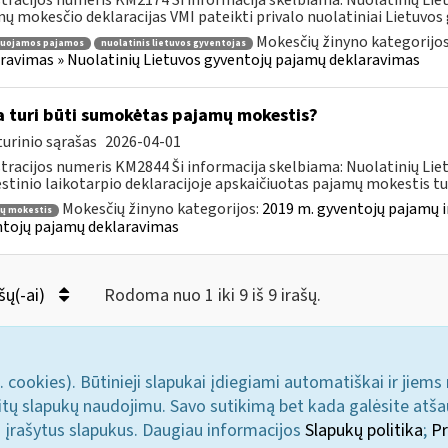
tracijos numeris KM2174 Ši informacija skelbiama: Nuolatinių Li
ų mokesčio deklaracijas VMI pateikti privalo nuolatiniai Lietuvos g
Mokesčių žinyno kategorijo
ruojamos pajamos
nuolatinis lietuvos gyventojas
ravimas » Nuolatinių Lietuvos gyventojų pajamų deklaravimas
 turi būti sumokėtas pajamų mokestis?
urinio sąrašas
2026-04-01
tracijos numeris KM2844 Ši informacija skelbiama: Nuolatinių Li
tinio laikotarpio deklaracijoje apskaičiuotas pajamų mokestis turi
Mokesčių žinyno kategorijos:
2019 m. gyventojų pajamų i
ų mokestis
tojų pajamų deklaravimas
šų(-ai)
Rodoma nuo 1 iki 9 iš 9 irašų.
. cookies). Būtinieji slapukai įdiegiami automatiškai ir jiems
u kitų slapukų naudojimu. Savo sutikimą bet kada galėsite atš
i įrašytus slapukus. Daugiau informacijos
Slapukų politika
;
Pr