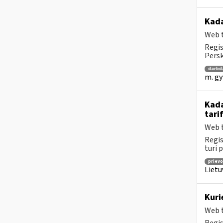
Kad
Web t
Regis
Persk
darbd
m. gy
Kada
tari
Web t
Regis
turi 
prievo
Lietu
Kuri
Web t