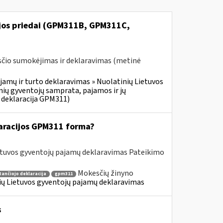
ijos priedai (GPM311B, GPM311C,
čio sumokėjimas ir deklaravimas (metinė
jamų ir turto deklaravimas » Nuolatinių Lietuvos
ių gyventojų samprata, pajamos ir jų
 deklaracija GPM311)
aracijos GPM311 forma?
etuvos gyventojų pajamų deklaravimas Pateikimo
Mokesčių žinyno
tančiojo deklaracija
gpm311
nių Lietuvos gyventojų pajamų deklaravimas
s