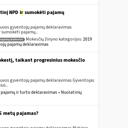
etinį NPD
ir
sumokėti pajamų
etuvos gyventojų pajamų deklaravimas
 sumokėti pajamų...
Mokesčių žinyno kategorijos:
2019
pajamų mokestis
ntojų pajamų deklaravimas
kestį, taikant progresinius mokesčio
etuvos gyventojų pajamų deklaravimas Gyventojas
us...
 pajamų ir turto deklaravimas » Nuolatinių
025 metų pajamas?