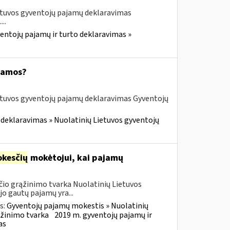
etuvos gyventojų pajamų deklaravimas
..
entojų pajamų ir turto deklaravimas »
ajamos?
etuvos gyventojų pajamų deklaravimas Gyventojų
 deklaravimas » Nuolatinių Lietuvos gyventojų
kesčių
mokėtojui, kai pajamų
io grąžinimo tvarka Nuolatinių Lietuvos
o gautų pajamų yra...
s:
Gyventojų pajamų mokestis » Nuolatinių
ąžinimo tvarka
2019 m. gyventojų pajamų ir
as