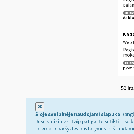
Regis
pajam
dekla
dekla
Kada
Web t
Regis
mokes
pajam
gyven
50 Įra
Uždaryti
Šioje svetainėje naudojami slapukai
(angl
Jūsų sutikimas. Taip pat galite sutikti ir s
interneto naršyklės nustatymus ir ištrindam