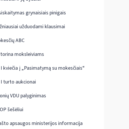
siskaitymas grynaisiais pinigais
žniausiai užduodami klausimai
kesčių ABC
ktorina moksleiviams
I kviečia į „Pasimatymą su mokesčiais“
I turto aukcionai
onių VDU palyginimas
OP šešėliui
ašto apsaugos ministerijos informacija