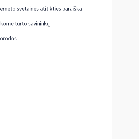
terneto svetainės atitikties paraiška
škome turto savininkų
orodos