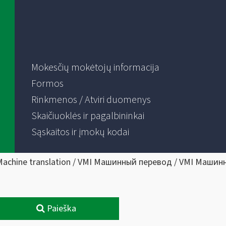
Mokesčių mokėtojų informacija
Formos
Rinkmenos / Atviri duomenys
Skaičiuoklės ir pagalbininkai
Sąskaitos ir įmokų kodai
Machine translation / VMI Машинный перевод / VMI Машин
Paieška