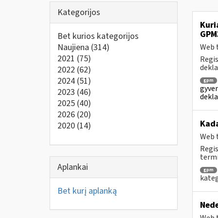
Kategorijos
Kuri
GPM
Bet kurios kategorijos
Naujiena
(314)
Web t
2021
(75)
Regis
dekla
2022
(62)
2024
(51)
gpm
gyven
2023
(46)
dekla
2025
(40)
2026
(20)
Kad
2020
(14)
Web t
Regis
termi
Aplankai
gpm
kateg
Bet kurį aplanką
Nede