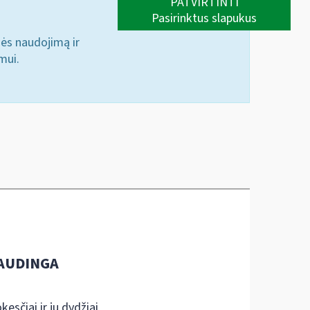
PATVIRTINTI
Pasirinktus slapukus
nės naudojimą ir
mui.
AUDINGA
kesčiai ir jų dydžiai