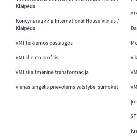
Klaipėda
At
Консультации в International House Vilnius /
Klaipėda
Da
VMI teikiamos paslaugos
Mo
VMI kliento profilis
Vi
VMI skaitmeninė transformacija
VM
Vienas langelis prievolėms valstybei sumokėti
VM
Įm
ST
Kr