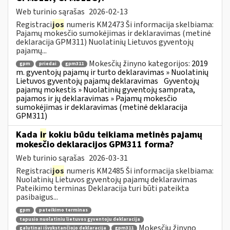
Web turinio sąrašas
2026-02-13
Registraci
jos
numeris KM2473 Ši informacija skelbiama:
Pajamų mokesčio sumokėjimas ir deklaravimas (metinė
deklaracija GPM311) Nuolatinių Lietuvos gyventojų
pajamų...
Mokesčių žinyno kategorijos:
2019
gpm
priedai
gpm311
m. gyventojų pajamų ir turto deklaravimas » Nuolatinių
Lietuvos gyventojų pajamų deklaravimas
Gyventojų
pajamų mokestis » Nuolatinių gyventojų samprata,
pajamos ir jų deklaravimas » Pajamų mokesčio
sumokėjimas ir deklaravimas (metinė deklaracija
GPM311)
Kada
ir
kokiu būdu teikiama metinės pajamų
mokesčio deklaracijos GPM311 forma?
Web turinio sąrašas
2026-03-31
Registraci
jos
numeris KM2485 Ši informacija skelbiama:
Nuolatinių Lietuvos gyventojų pajamų deklaravimas
Pateikimo terminas Deklaracija turi būti pateikta
pasibaigus...
gpm
pateikimo terminas
tapusio nuolatiniu lietuvos gyventoju deklaracija
Mokesčių žinyno
galutinai išvykstančiojo deklaracija
gpm311