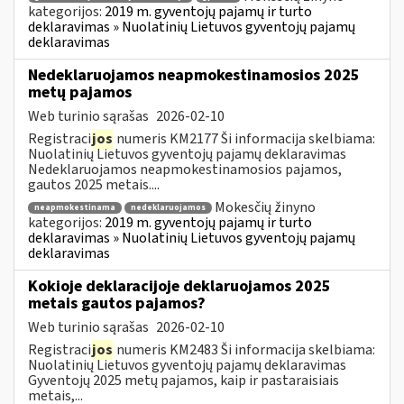
kategorijos:
2019 m. gyventojų pajamų ir turto
deklaravimas » Nuolatinių Lietuvos gyventojų pajamų
deklaravimas
Nedeklaruojamos neapmokestinamosios 2025
metų pajamos
Web turinio sąrašas
2026-02-10
Registraci
jos
numeris KM2177 Ši informacija skelbiama:
Nuolatinių Lietuvos gyventojų pajamų deklaravimas
Nedeklaruojamos neapmokestinamosios pajamos,
gautos 2025 metais....
Mokesčių žinyno
neapmokestinama
nedeklaruojamos
kategorijos:
2019 m. gyventojų pajamų ir turto
deklaravimas » Nuolatinių Lietuvos gyventojų pajamų
deklaravimas
Kokioje deklaracijoje deklaruojamos 2025
metais gautos pajamos?
Web turinio sąrašas
2026-02-10
Registraci
jos
numeris KM2483 Ši informacija skelbiama:
Nuolatinių Lietuvos gyventojų pajamų deklaravimas
Gyventojų 2025 metų pajamos, kaip ir pastaraisiais
metais,...