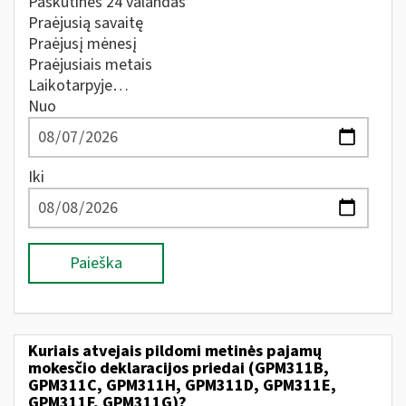
Paskutines 24 valandas
Praėjusią savaitę
Praėjusį mėnesį
Praėjusiais metais
Laikotarpyje…
Nuo
Iki
Paieška
Kuriais atvejais pildomi metinės pajamų
mokesčio deklaracijos priedai (GPM311B,
GPM311C, GPM311H, GPM311D, GPM311E,
GPM311F, GPM311G)?