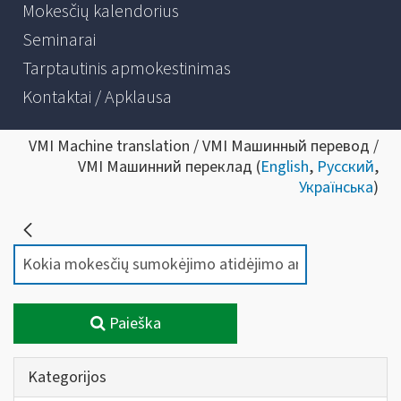
Mokesčių kalendorius
Seminarai
Tarptautinis apmokestinimas
Kontaktai / Apklausa
VMI Machine translation / VMI Машинный перевод /
VMI Машинний переклад (
English
,
Русский
,
Українська
)
Paieška
Kategorijos