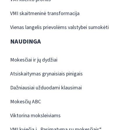
VMI skaitmeninė transformacija
Vienas langelis prievolėms valstybei sumokėti
NAUDINGA
Mokesčiai ir jų dydžiai
Atsiskaitymas grynaisiais pinigais
Dažniausiai užduodami klausimai
Mokesčių ABC
Viktorina moksleiviams
VMI kviečia į „Pasimatymą su mokesčiais“