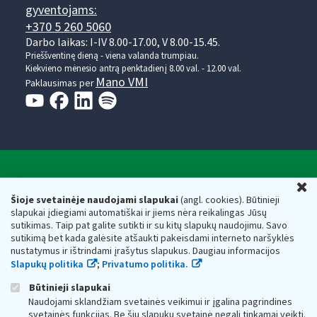
gyventojams:
+370 5 260 5060
Darbo laikas: I-IV 8.00-17.00, V 8.00-15.45.
Prieššventinę dieną - viena valanda trumpiau.
Kiekvieno mėnesio antrą penktadienį 8.00 val. - 12.00 val.
Mano VMI
Paklausimas per
Valstybinė mokesčių inspekcija prie Lietuvos
U
Respublikos finansų ministerijos
Šioje svetainėje naudojami slapukai
(angl. cookies). Būtinieji
slapukai įdiegiami automatiškai ir jiems nėra reikalingas Jūsų
Biudžetinė įstaiga. Juridinio asmens kodas — 188659752,
sutikimas. Taip pat galite sutikti ir su kitų slapukų naudojimu. Savo
adresas: Vasario 16-osios g. 14, 01107 Vilnius, Lietuva, el.paštas:
sutikimą bet kada galėsite atšaukti pakeisdami interneto naršyklės
vmi@vmi.lt
, E. pristatymo dėžutės adresas 188659752
nustatymus ir ištrindami įrašytus slapukus. Daugiau informacijos
Duomenys apie Valstybinę mokesčių inspekciją prie Lietuvos
Slapukų politika
;
Privatumo politika.
Respublikos finansų ministerijos kaupiami ir saugomi Juridinių
asmenų registre
Būtinieji slapukai
Naudojami sklandžiam svetainės veikimui ir įgalina pagrindines
svetainės funkcijas. Be šių slapukų svetainė negali tinkamai veikti.