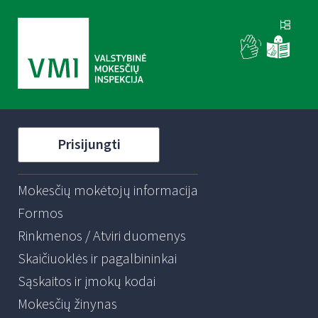
Prisijungti
Mokesčių mokėtojų informacija
Formos
Rinkmenos / Atviri duomenys
Skaičiuoklės ir pagalbininkai
Sąskaitos ir įmokų kodai
Mokesčių žinynas