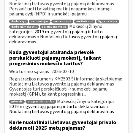
Nuolatinių Lietuvos gyventojų pajamų deklaravimas
Perskaičiuoti taikytiną metinį neapmokestinąmąjį
pajamų dydį (NPD) ir sumokėti pajamų...
darbdavys
darbuotojas
mėnesio npd
metinis npd
ligos pašalpa
Mokesčių žinyno
darbo užmokestis
pajamų mokestis
kategorijos:
2019 m. gyventojų pajamų ir turto
deklaravimas » Nuolatinių Lietuvos gyventojų pajamų
deklaravimas
Kada gyventojui atsiranda prievolė
perskaičiuoti pajamų mokestį, taikant
progresinius mokesčio tarifus?
Web turinio sąrašas
2026-02-10
Registracijos numeris KM2503 Ši informacija skelbiama:
Nuolatinių Lietuvos gyventojų pajamų deklaravimas
Gyventojas turi perskaičiuoti ir sumokėti pajamų
mokestį (GPM), taikant progresinius...
Mokesčių žinyno kategorijos:
prievolė
progresinis tarifas
2019 m. gyventojų pajamų ir turto deklaravimas »
Nuolatinių Lietuvos gyventojų pajamų deklaravimas
Kurie nuolatiniai Lietuvos gyventojai privalo
deklaruoti 2025 metų pajamas?