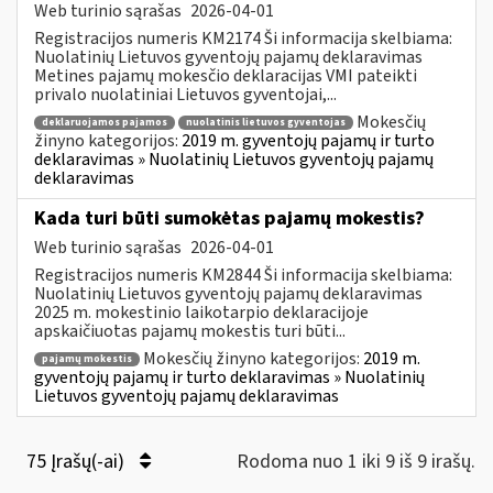
Web turinio sąrašas
2026-04-01
Registracijos numeris KM2174 Ši informacija skelbiama:
Nuolatinių Lietuvos gyventojų pajamų deklaravimas
Metines pajamų mokesčio deklaracijas VMI pateikti
privalo nuolatiniai Lietuvos gyventojai,...
Mokesčių
deklaruojamos pajamos
nuolatinis lietuvos gyventojas
žinyno kategorijos:
2019 m. gyventojų pajamų ir turto
deklaravimas » Nuolatinių Lietuvos gyventojų pajamų
deklaravimas
Kada turi būti sumokėtas pajamų mokestis?
Web turinio sąrašas
2026-04-01
Registracijos numeris KM2844 Ši informacija skelbiama:
Nuolatinių Lietuvos gyventojų pajamų deklaravimas
2025 m. mokestinio laikotarpio deklaracijoje
apskaičiuotas pajamų mokestis turi būti...
Mokesčių žinyno kategorijos:
2019 m.
pajamų mokestis
gyventojų pajamų ir turto deklaravimas » Nuolatinių
Lietuvos gyventojų pajamų deklaravimas
75 Įrašų(-ai)
Rodoma nuo 1 iki 9 iš 9 irašų.