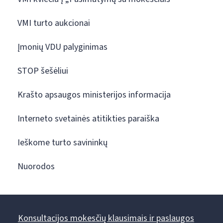
VMI turto aukcionai
Įmonių VDU palyginimas
STOP šešėliui
Krašto apsaugos ministerijos informacija
Interneto svetainės atitikties paraiška
Ieškome turto savininkų
Nuorodos
Konsultacijos mokesčių klausimais ir paslaugos