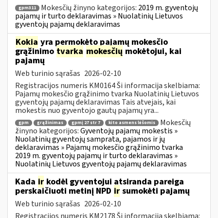
Mokesčių žinyno kategorijos:
2019 m. gyventojų
gpm311
pajamų ir turto deklaravimas » Nuolatinių Lietuvos
gyventojų pajamų deklaravimas
Kokia
yra permokėto pajamų mokesčio
grąžinimo
tvarka
mokesčių
mokėtojui, kai
pajamų
Web turinio sąrašas
2026-02-10
Registracijos numeris KM0164 Ši informacija skelbiama:
Pajamų mokesčio grąžinimo tvarka Nuolatinių Lietuvos
gyventojų pajamų deklaravimas Tais atvejais, kai
mokestis nuo gyventojo gautų pajamų yra...
Mokesčių
gpm
grąžinimas
gpmį 27 str 7
kito asmens lėšomis
žinyno kategorijos:
Gyventojų pajamų mokestis »
Nuolatinių gyventojų samprata, pajamos ir jų
deklaravimas » Pajamų mokesčio grąžinimo tvarka
2019 m. gyventojų pajamų ir turto deklaravimas »
Nuolatinių Lietuvos gyventojų pajamų deklaravimas
Kada
ir
kodėl gyventojui atsiranda pareiga
perskaičiuoti metinį NPD
ir
sumokėti pajamų
Web turinio sąrašas
2026-02-10
Registracijos numeris KM2178 Ši informacija skelbiama: