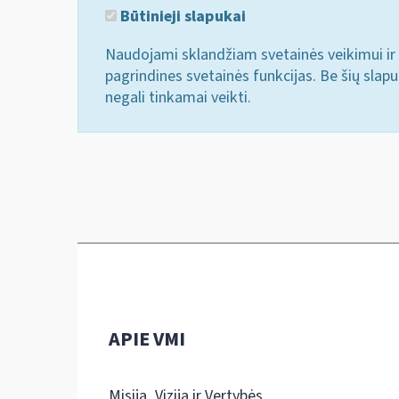
Būtinieji slapukai
Naudojami sklandžiam svetainės veikimui ir 
pagrindines svetainės funkcijas. Be šių slap
negali tinkamai veikti.
APIE VMI
Misija, Vizija ir Vertybės