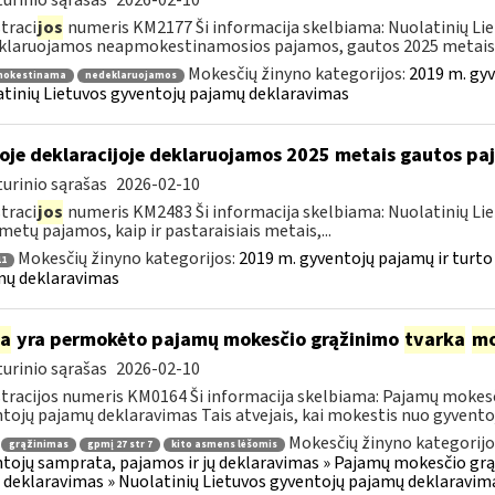
urinio sąrašas
2026-02-10
traci
jos
numeris KM2177 Ši informacija skelbiama: Nuolatinių Li
laruojamos neapmokestinamosios pajamos, gautos 2025 metais..
Mokesčių žinyno kategorijos:
2019 m. gyv
okestinama
nedeklaruojamos
tinių Lietuvos gyventojų pajamų deklaravimas
oje deklaracijoje deklaruojamos 2025 metais gautos p
urinio sąrašas
2026-02-10
traci
jos
numeris KM2483 Ši informacija skelbiama: Nuolatinių Li
metų pajamos, kaip ir pastaraisiais metais,...
Mokesčių žinyno kategorijos:
2019 m. gyventojų pajamų ir turto
1
mų deklaravimas
ia
yra permokėto pajamų mokesčio grąžinimo
tvarka
mo
urinio sąrašas
2026-02-10
tracijos numeris KM0164 Ši informacija skelbiama: Pajamų mokesč
tojų pajamų deklaravimas Tais atvejais, kai mokestis nuo gyventoj
Mokesčių žinyno kategorijo
grąžinimas
gpmį 27 str 7
kito asmens lėšomis
tojų samprata, pajamos ir jų deklaravimas » Pajamų mokesčio gr
 deklaravimas » Nuolatinių Lietuvos gyventojų pajamų deklaravim