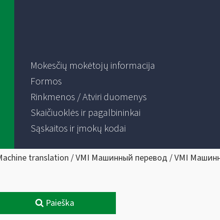
Mokesčių mokėtojų informacija
Formos
Rinkmenos / Atviri duomenys
Skaičiuoklės ir pagalbininkai
Sąskaitos ir įmokų kodai
Machine translation / VMI Машинный перевод / VMI Машин
Paieška