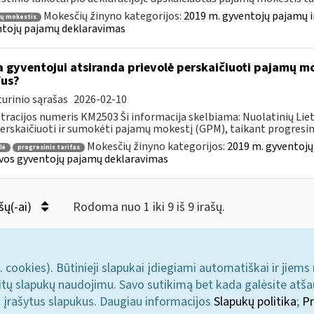
Mokesčių žinyno kategorijos:
2019 m. gyventojų pajamų i
ų mokestis
tojų pajamų deklaravimas
 gyventojui atsiranda prievolė perskaičiuoti pajamų mo
fus?
urinio sąrašas
2026-02-10
tracijos numeris KM2503 Ši informacija skelbiama: Nuolatinių Li
perskaičiuoti ir sumokėti pajamų mokestį (GPM), taikant progresini
Mokesčių žinyno kategorijos:
2019 m. gyventojų
lė
progresinis tarifas
vos gyventojų pajamų deklaravimas
šų(-ai)
Rodoma nuo 1 iki 9 iš 9 irašų.
. cookies). Būtinieji slapukai įdiegiami automatiškai ir jiems
u kitų slapukų naudojimu. Savo sutikimą bet kada galėsite atš
i įrašytus slapukus. Daugiau informacijos
Slapukų politika
;
Pr