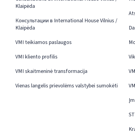
Klaipėda
At
Консультации в International House Vilnius /
Klaipėda
Da
VMI teikiamos paslaugos
Mo
VMI kliento profilis
Vi
VMI skaitmeninė transformacija
VM
Vienas langelis prievolėms valstybei sumokėti
VM
Įm
ST
Kr