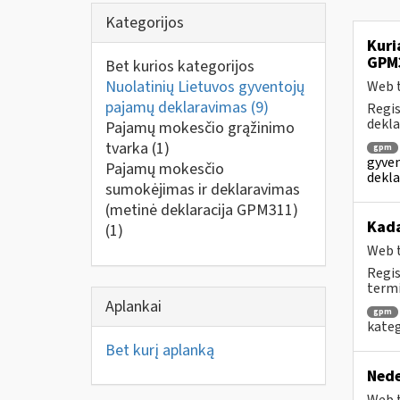
Kategorijos
Kuri
GPM
Bet kurios kategorijos
Nuolatinių Lietuvos gyventojų
Web t
pajamų deklaravimas
(9)
Regis
dekla
Pajamų mokesčio grąžinimo
tvarka
(1)
gpm
gyven
Pajamų mokesčio
dekla
sumokėjimas ir deklaravimas
(metinė deklaracija GPM311)
Kad
(1)
Web t
Regis
termi
Aplankai
gpm
kateg
Bet kurį aplanką
Nede