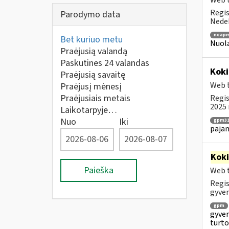
Web t
Regis
Parodymo data
Nedek
neapm
Bet kuriuo metu
Nuola
Praėjusią valandą
Paskutines 24 valandas
Koki
Praėjusią savaitę
Web t
Praėjusį mėnesį
Praėjusiais metais
Regis
2025 
Laikotarpyje…
Nuo
Iki
gpm31
paja
Kok
Paieška
Web t
Regis
gyven
gpm
gyven
turto