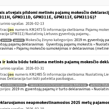
ais atvejais pildomi metinės pajamų mokesčio deklarac
311H, GPM311D, GPM311E, GPM311F, GPM311G)?
urinio sąrašas
2026-02-13
traci
jos
numeris KM2473 Ši informacija skelbiama: Pajamų mokes
racija GPM311) Nuolatinių Lietuvos gyventojų pajamų...
Mokesčių žinyno kategorijos:
2019 m. gyventojų pa
priedai
gpm311
tojų pajamų deklaravimas
Gyventojų pajamų mokestis » Nuolatin
ravimas » Pajamų mokesčio sumokėjimas ir deklaravimas (metinė
a
ir
kokiu būdu teikiama metinės pajamų mokesčio dekl
urinio sąrašas
2026-03-31
traci
jos
numeris KM2485 Ši informacija skelbiama: Nuolatinių Li
nas Deklaracija turi būti pateikta pasibaigus...
pateikimo terminas
tapusio nuolatiniu lietuvos gyventoju deklaracija
galutinai išvyks
orijos:
2019 m. gyventojų pajamų ir turto deklaravimas » Nuolati
klaruojamos neapmokestinamosios 2025 metų pajamo