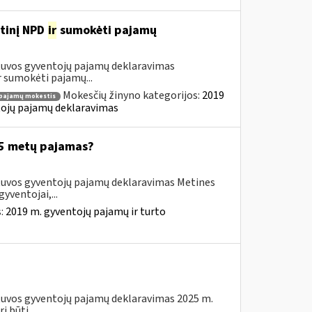
etinį NPD
ir
sumokėti pajamų
etuvos gyventojų pajamų deklaravimas
 sumokėti pajamų...
Mokesčių žinyno kategorijos:
2019
pajamų mokestis
ntojų pajamų deklaravimas
025 metų pajamas?
etuvos gyventojų pajamų deklaravimas Metines
yventojai,...
s:
2019 m. gyventojų pajamų ir turto
etuvos gyventojų pajamų deklaravimas 2025 m.
 būti...