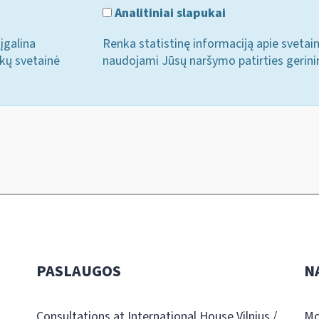
Analitiniai slapukai
įgalina
Renka statistinę informaciją apie svetai
ukų svetainė
naudojami Jūsų naršymo patirties gerini
PASLAUGOS
N
Consultations at International House Vilnius /
Mo