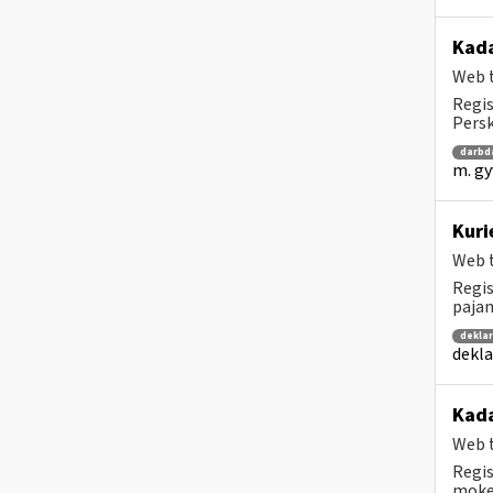
Kad
Web t
Regis
Persk
darbd
m. gy
Kuri
Web t
Regis
pajam
dekla
dekla
Kada
Web t
Regis
mokes