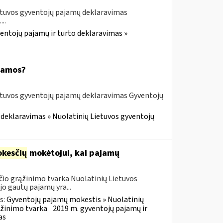
etuvos gyventojų pajamų deklaravimas
..
entojų pajamų ir turto deklaravimas »
ajamos?
etuvos gyventojų pajamų deklaravimas Gyventojų
 deklaravimas » Nuolatinių Lietuvos gyventojų
kesčių
mokėtojui, kai pajamų
io grąžinimo tvarka Nuolatinių Lietuvos
o gautų pajamų yra...
s:
Gyventojų pajamų mokestis » Nuolatinių
ąžinimo tvarka
2019 m. gyventojų pajamų ir
as