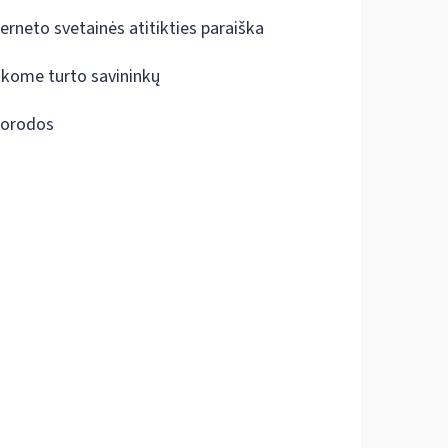
terneto svetainės atitikties paraiška
škome turto savininkų
orodos