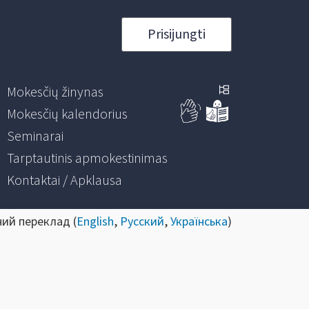
Prisijungti
Mokesčių žinynas
Mokesčių kalendorius
Seminarai
Tarptautinis apmokestinimas
Kontaktai / Apklausa
ний переклад (
English
,
Русский
,
Українська
)