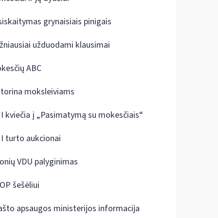
siskaitymas grynaisiais pinigais
žniausiai užduodami klausimai
kesčių ABC
ktorina moksleiviams
I kviečia į „Pasimatymą su mokesčiais“
I turto aukcionai
onių VDU palyginimas
OP šešėliui
ašto apsaugos ministerijos informacija