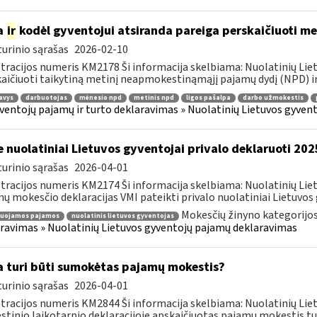
a
ir
kodėl gyventojui atsiranda pareiga perskaičiuoti m
urinio sąrašas
2026-02-10
tracijos numeris KM2178 Ši informacija skelbiama: Nuolatinių Li
aičiuoti taikytiną metinį neapmokestinąmąjį pajamų dydį (NPD) ir
avys
darbuotojas
mėnesio npd
metinis npd
ligos pašalpa
darbo užmokestis
ventojų pajamų ir turto deklaravimas » Nuolatinių Lietuvos gyve
e nuolatiniai Lietuvos gyventojai privalo deklaruoti 2
urinio sąrašas
2026-04-01
tracijos numeris KM2174 Ši informacija skelbiama: Nuolatinių Li
ų mokesčio deklaracijas VMI pateikti privalo nuolatiniai Lietuvos g
Mokesčių žinyno kategorijo
ruojamos pajamos
nuolatinis lietuvos gyventojas
ravimas » Nuolatinių Lietuvos gyventojų pajamų deklaravimas
 turi būti sumokėtas pajamų mokestis?
urinio sąrašas
2026-04-01
tracijos numeris KM2844 Ši informacija skelbiama: Nuolatinių Li
tinio laikotarpio deklaracijoje apskaičiuotas pajamų mokestis turi