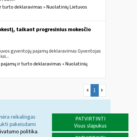
r turto deklaravimas » Nuolatinių Lietuvos
kestį, taikant progresinius mokesčio
etuvos gyventojų pajamų deklaravimas Gyventojas
us...
 pajamų ir turto deklaravimas » Nuolatinių
1
 nėra reikalingas
PATVIRTINTI
aukti pakeisdami
Visus slapukus
ivatumo politika.