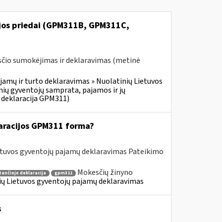
ijos priedai (GPM311B, GPM311C,
čio sumokėjimas ir deklaravimas (metinė
jamų ir turto deklaravimas » Nuolatinių Lietuvos
ių gyventojų samprata, pajamos ir jų
 deklaracija GPM311)
aracijos GPM311 forma?
etuvos gyventojų pajamų deklaravimas Pateikimo
Mokesčių žinyno
tančiojo deklaracija
gpm311
nių Lietuvos gyventojų pajamų deklaravimas
s