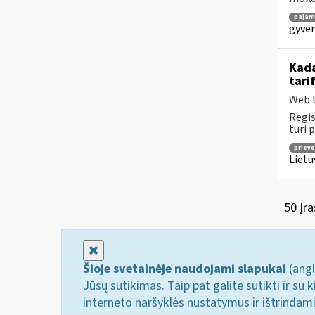
pajam
gyven
Kada
tari
Web t
Regis
turi 
prievo
Lietu
50 Įra
Uždaryti
Šioje svetainėje naudojami slapukai
(angl
Jūsų sutikimas. Taip pat galite sutikti ir s
interneto naršyklės nustatymus ir ištrindam