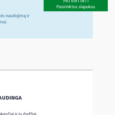
PATVIRTINTI
Pasirinktus slapukus
nės naudojimą ir
mui.
AUDINGA
kesčiai ir jų dydžiai