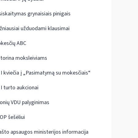
siskaitymas grynaisiais pinigais
žniausiai užduodami klausimai
kesčių ABC
ktorina moksleiviams
I kviečia į „Pasimatymą su mokesčiais“
I turto aukcionai
onių VDU palyginimas
OP šešėliui
ašto apsaugos ministerijos informacija