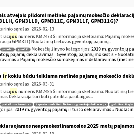
ais atvejais pildomi metinės pajamų mokesčio deklarac
311H, GPM311D, GPM311E, GPM311F, GPM311G)?
urinio sąrašas
2026-02-13
traci
jos
numeris KM2473 Ši informacija skelbiama: Pajamų mokes
racija GPM311) Nuolatinių Lietuvos gyventojų pajamų...
Mokesčių žinyno kategorijos:
2019 m. gyventojų pa
priedai
gpm311
tojų pajamų deklaravimas
Gyventojų pajamų mokestis » Nuolatin
ravimas » Pajamų mokesčio sumokėjimas ir deklaravimas (metinė
a
ir
kokiu būdu teikiama metinės pajamų mokesčio dekl
urinio sąrašas
2026-03-31
traci
jos
numeris KM2485 Ši informacija skelbiama: Nuolatinių Li
nas Deklaracija turi būti pateikta pasibaigus...
pateikimo terminas
tapusio nuolatiniu lietuvos gyventoju deklaracija
galutinai išvyks
orijos:
2019 m. gyventojų pajamų ir turto deklaravimas » Nuolati
klaruojamos neapmokestinamosios 2025 metų pajamo