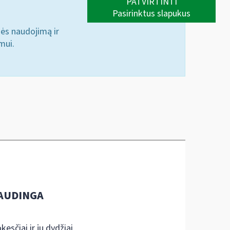
PATVIRTINTI
Pasirinktus slapukus
nės naudojimą ir
mui.
AUDINGA
kesčiai ir jų dydžiai