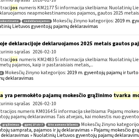
urinio sąrašas
2026-02-10
traci
jos
numeris KM2177 Ši informacija skelbiama: Nuolatinių Li
laruojamos neapmokestinamosios pajamos, gautos 2025 metais..
Mokesčių žinyno kategorijos:
2019 m. gyv
okestinama
nedeklaruojamos
tinių Lietuvos gyventojų pajamų deklaravimas
oje deklaracijoje deklaruojamos 2025 metais gautos p
urinio sąrašas
2026-02-10
traci
jos
numeris KM2483 Ši informacija skelbiama: Nuolatinių Li
metų pajamos, kaip ir pastaraisiais metais,...
Mokesčių žinyno kategorijos:
2019 m. gyventojų pajamų ir turto
1
mų deklaravimas
ia
yra permokėto pajamų mokesčio grąžinimo
tvarka
mo
urinio sąrašas
2026-02-10
tracijos numeris KM0164 Ši informacija skelbiama: Pajamų mokesč
tojų pajamų deklaravimas Tais atvejais, kai mokestis nuo gyventoj
Mokesčių žinyno kategorijo
grąžinimas
gpmį 27 str 7
kito asmens lėšomis
tojų samprata, pajamos ir jų deklaravimas » Pajamų mokesčio gr
 deklaravimas » Nuolatinių Lietuvos gyventojų pajamų deklaravim