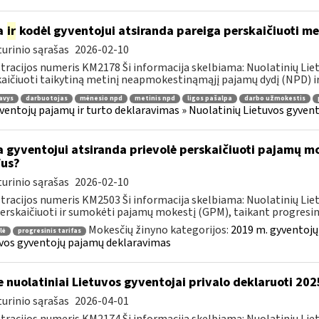
a
ir
kodėl gyventojui atsiranda pareiga perskaičiuoti m
urinio sąrašas
2026-02-10
tracijos numeris KM2178 Ši informacija skelbiama: Nuolatinių Li
aičiuoti taikytiną metinį neapmokestinąmąjį pajamų dydį (NPD) ir
avys
darbuotojas
mėnesio npd
metinis npd
ligos pašalpa
darbo užmokestis
ventojų pajamų ir turto deklaravimas » Nuolatinių Lietuvos gyve
 gyventojui atsiranda prievolė perskaičiuoti pajamų mo
fus?
urinio sąrašas
2026-02-10
tracijos numeris KM2503 Ši informacija skelbiama: Nuolatinių Li
perskaičiuoti ir sumokėti pajamų mokestį (GPM), taikant progresini
Mokesčių žinyno kategorijos:
2019 m. gyventojų
lė
progresinis tarifas
vos gyventojų pajamų deklaravimas
e nuolatiniai Lietuvos gyventojai privalo deklaruoti 2
urinio sąrašas
2026-04-01