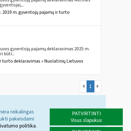
etuvos gyventojų pajamų deklaravimas Metines
yventojai,...
s:
2019 m. gyventojų pajamų ir turto
etuvos gyventojų pajamų deklaravimas 2025 m.
 būti...
r turto deklaravimas » Nuolatinių Lietuvos
1
 nėra reikalingas
PATVIRTINTI
aukti pakeisdami
Visus slapukus
ivatumo politika.