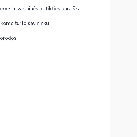
terneto svetainės atitikties paraiška
škome turto savininkų
orodos