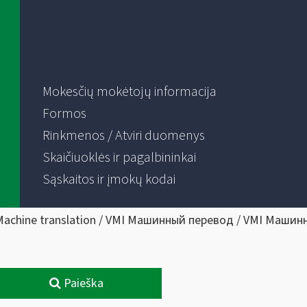
Mokesčių mokėtojų informacija
Formos
Rinkmenos / Atviri duomenys
Skaičiuoklės ir pagalbininkai
Sąskaitos ir įmokų kodai
Machine translation / VMI Машинный перевод / VMI Машин
Paieška