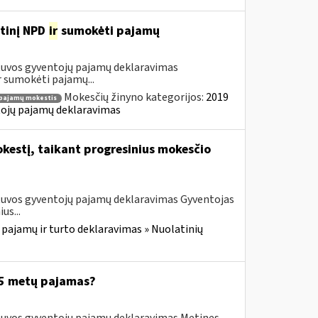
etinį NPD
ir
sumokėti pajamų
etuvos gyventojų pajamų deklaravimas
 sumokėti pajamų...
Mokesčių žinyno kategorijos:
2019
pajamų mokestis
ntojų pajamų deklaravimas
kestį, taikant progresinius mokesčio
etuvos gyventojų pajamų deklaravimas Gyventojas
us...
 pajamų ir turto deklaravimas » Nuolatinių
025 metų pajamas?