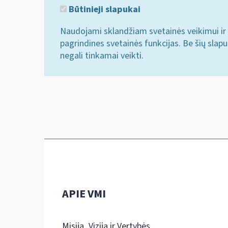
Būtinieji slapukai
Naudojami sklandžiam svetainės veikimui ir 
pagrindines svetainės funkcijas. Be šių slap
negali tinkamai veikti.
APIE VMI
Misija, Vizija ir Vertybės