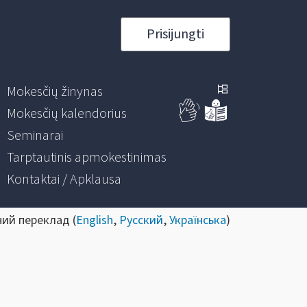
Prisijungti
Mokesčių žinynas
Mokesčių kalendorius
Seminarai
Tarptautinis apmokestinimas
Kontaktai / Apklausa
ний переклад (
English
,
Русский
,
Українська
)