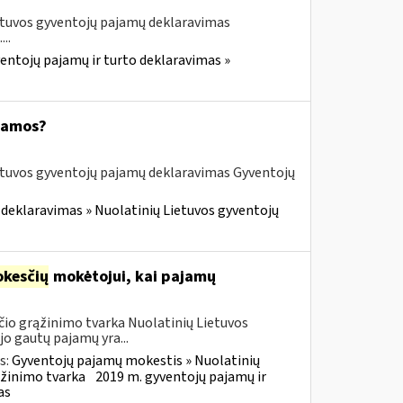
etuvos gyventojų pajamų deklaravimas
..
entojų pajamų ir turto deklaravimas »
ajamos?
etuvos gyventojų pajamų deklaravimas Gyventojų
 deklaravimas » Nuolatinių Lietuvos gyventojų
kesčių
mokėtojui, kai pajamų
io grąžinimo tvarka Nuolatinių Lietuvos
o gautų pajamų yra...
s:
Gyventojų pajamų mokestis » Nuolatinių
ąžinimo tvarka
2019 m. gyventojų pajamų ir
as