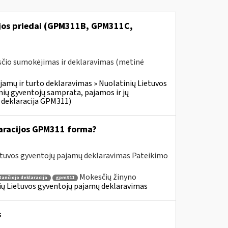
ijos priedai (GPM311B, GPM311C,
čio sumokėjimas ir deklaravimas (metinė
jamų ir turto deklaravimas » Nuolatinių Lietuvos
ių gyventojų samprata, pajamos ir jų
 deklaracija GPM311)
aracijos GPM311 forma?
etuvos gyventojų pajamų deklaravimas Pateikimo
Mokesčių žinyno
tančiojo deklaracija
gpm311
nių Lietuvos gyventojų pajamų deklaravimas
s