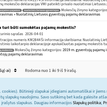
tracijos numeris KM2174 Ši informacija skelbiama: Nuolatinių Li
ų mokesčio deklaracijas VMI pateikti privalo nuolatiniai Lietuvos g
Mokesčių žinyno kategorijo
ruojamos pajamos
nuolatinis lietuvos gyventojas
ravimas » Nuolatinių Lietuvos gyventojų pajamų deklaravimas
 turi būti sumokėtas pajamų mokestis?
urinio sąrašas
2026-04-01
tracijos numeris KM2844 Ši informacija skelbiama: Nuolatinių Li
tinio laikotarpio deklaracijoje apskaičiuotas pajamų mokestis turi
Mokesčių žinyno kategorijos:
2019 m. gyventojų pajamų i
ų mokestis
tojų pajamų deklaravimas
šų(-ai)
Rodoma nuo 1 iki 9 iš 9 irašų.
. cookies). Būtinieji slapukai įdiegiami automatiškai ir jiems
u kitų slapukų naudojimu. Savo sutikimą bet kada galėsite atš
i įrašytus slapukus. Daugiau informacijos
Slapukų politika
;
Pr