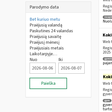
Web t
Regis
Parodymo data
Nedek
neapm
Bet kuriuo metu
Nuola
Praėjusią valandą
Paskutines 24 valandas
Koki
Praėjusią savaitę
Web t
Praėjusį mėnesį
Praėjusiais metais
Regis
2025 
Laikotarpyje…
Nuo
Iki
gpm31
paja
Kok
Paieška
Web t
Regis
gyven
gpm
gyven
turto