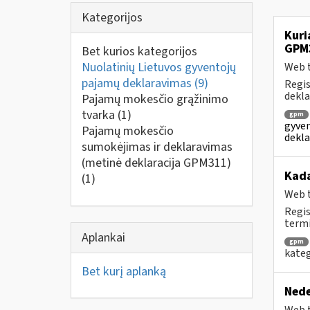
Kategorijos
Kuri
GPM
Bet kurios kategorijos
Nuolatinių Lietuvos gyventojų
Web t
pajamų deklaravimas
(9)
Regis
dekla
Pajamų mokesčio grąžinimo
tvarka
(1)
gpm
gyven
Pajamų mokesčio
dekla
sumokėjimas ir deklaravimas
(metinė deklaracija GPM311)
Kad
(1)
Web t
Regis
termi
Aplankai
gpm
kateg
Bet kurį aplanką
Nede