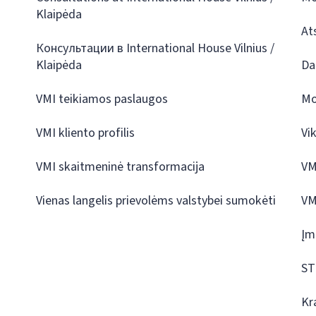
Klaipėda
At
Консультации в International House Vilnius /
Klaipėda
Da
VMI teikiamos paslaugos
Mo
VMI kliento profilis
Vi
VMI skaitmeninė transformacija
VM
Vienas langelis prievolėms valstybei sumokėti
VM
Įm
ST
Kr