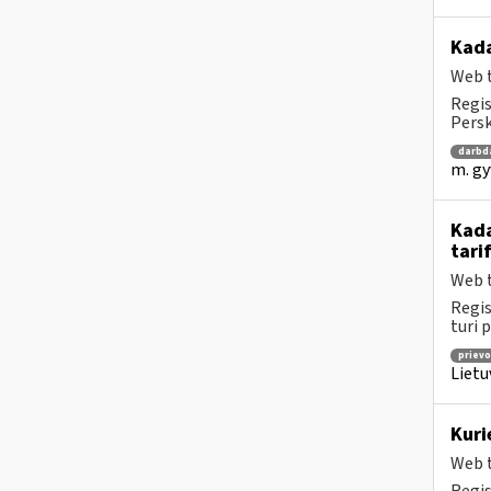
Kad
Web t
Regis
Persk
darbd
m. gy
Kada
tari
Web t
Regis
turi 
prievo
Lietu
Kuri
Web t