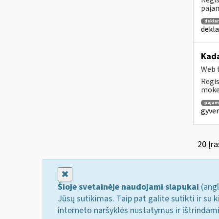
Regis
pajam
dekla
dekla
Kada
Web t
Regis
mokes
pajam
gyven
20 Įra
Uždaryti
Šioje svetainėje naudojami slapukai
(angl
Jūsų sutikimas. Taip pat galite sutikti ir s
interneto naršyklės nustatymus ir ištrindam