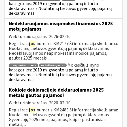
kategorijos:
2019 m. gyventojų pajamų ir turto
deklaravimas » Nuolatinių Lietuvos gyventojų pajamų
deklaravimas
Nedeklaruojamos neapmokestinamosios 2025
metų pajamos
Web turinio sąrašas
2026-02-10
Registraci
jos
numeris KM2177 Ši informacija skelbiama:
Nuolatinių Lietuvos gyventojų pajamų deklaravimas
Nedeklaruojamos neapmokestinamosios pajamos,
gautos 2025 metais....
Mokesčių žinyno
neapmokestinama
nedeklaruojamos
kategorijos:
2019 m. gyventojų pajamų ir turto
deklaravimas » Nuolatinių Lietuvos gyventojų pajamų
deklaravimas
Kokioje deklaracijoje deklaruojamos 2025
metais gautos pajamos?
Web turinio sąrašas
2026-02-10
Registraci
jos
numeris KM2483 Ši informacija skelbiama:
Nuolatinių Lietuvos gyventojų pajamų deklaravimas
Gyventojų 2025 metų pajamos, kaip ir pastaraisiais
metais,...