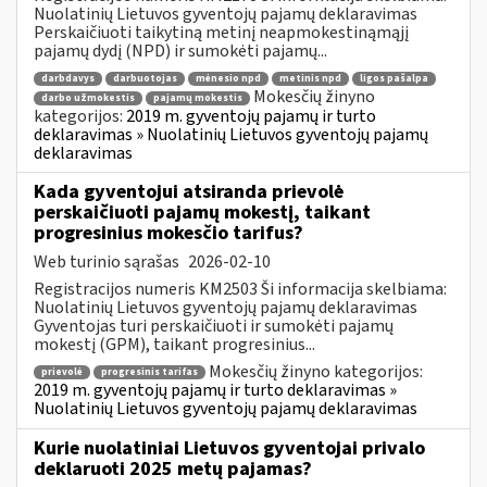
Nuolatinių Lietuvos gyventojų pajamų deklaravimas
Perskaičiuoti taikytiną metinį neapmokestinąmąjį
pajamų dydį (NPD) ir sumokėti pajamų...
darbdavys
darbuotojas
mėnesio npd
metinis npd
ligos pašalpa
Mokesčių žinyno
darbo užmokestis
pajamų mokestis
kategorijos:
2019 m. gyventojų pajamų ir turto
deklaravimas » Nuolatinių Lietuvos gyventojų pajamų
deklaravimas
Kada gyventojui atsiranda prievolė
perskaičiuoti pajamų mokestį, taikant
progresinius mokesčio tarifus?
Web turinio sąrašas
2026-02-10
Registracijos numeris KM2503 Ši informacija skelbiama:
Nuolatinių Lietuvos gyventojų pajamų deklaravimas
Gyventojas turi perskaičiuoti ir sumokėti pajamų
mokestį (GPM), taikant progresinius...
Mokesčių žinyno kategorijos:
prievolė
progresinis tarifas
2019 m. gyventojų pajamų ir turto deklaravimas »
Nuolatinių Lietuvos gyventojų pajamų deklaravimas
Kurie nuolatiniai Lietuvos gyventojai privalo
deklaruoti 2025 metų pajamas?