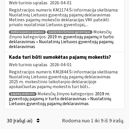
Web turinio sąrašas
2026-04-01
Registracijos numeris KM2174 Ši informacija skelbiama:
Nuolatinių Lietuvos gyventojų pajamų deklaravimas
Metines pajamų mokesčio deklaracijas VMI pateikti
privalo nuolatiniai Lietuvos gyventojai,...
Mokesčių
deklaruojamos pajamos
nuolatinis lietuvos gyventojas
žinyno kategorijos:
2019 m. gyventojų pajamų ir turto
deklaravimas » Nuolatinių Lietuvos gyventojų pajamų
deklaravimas
Kada turi būti sumokėtas pajamų mokestis?
Web turinio sąrašas
2026-04-01
Registracijos numeris KM2844 Ši informacija skelbiama:
Nuolatinių Lietuvos gyventojų pajamų deklaravimas
2025 m. mokestinio laikotarpio deklaracijoje
apskaičiuotas pajamų mokestis turi būti...
Mokesčių žinyno kategorijos:
2019 m.
pajamų mokestis
gyventojų pajamų ir turto deklaravimas » Nuolatinių
Lietuvos gyventojų pajamų deklaravimas
30 Įrašų(-ai)
Rodoma nuo 1 iki 9 iš 9 irašų.