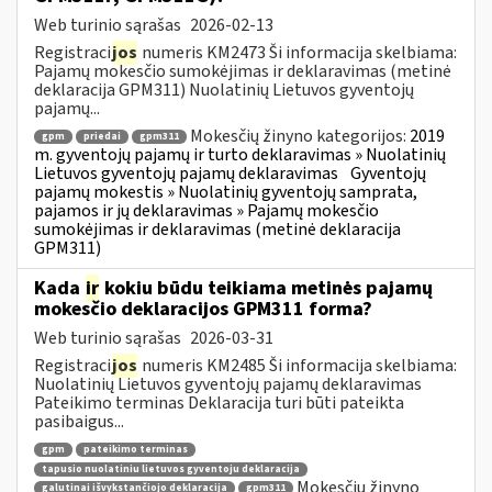
Web turinio sąrašas
2026-02-13
Registraci
jos
numeris KM2473 Ši informacija skelbiama:
Pajamų mokesčio sumokėjimas ir deklaravimas (metinė
deklaracija GPM311) Nuolatinių Lietuvos gyventojų
pajamų...
Mokesčių žinyno kategorijos:
2019
gpm
priedai
gpm311
m. gyventojų pajamų ir turto deklaravimas » Nuolatinių
Lietuvos gyventojų pajamų deklaravimas
Gyventojų
pajamų mokestis » Nuolatinių gyventojų samprata,
pajamos ir jų deklaravimas » Pajamų mokesčio
sumokėjimas ir deklaravimas (metinė deklaracija
GPM311)
Kada
ir
kokiu būdu teikiama metinės pajamų
mokesčio deklaracijos GPM311 forma?
Web turinio sąrašas
2026-03-31
Registraci
jos
numeris KM2485 Ši informacija skelbiama:
Nuolatinių Lietuvos gyventojų pajamų deklaravimas
Pateikimo terminas Deklaracija turi būti pateikta
pasibaigus...
gpm
pateikimo terminas
tapusio nuolatiniu lietuvos gyventoju deklaracija
Mokesčių žinyno
galutinai išvykstančiojo deklaracija
gpm311