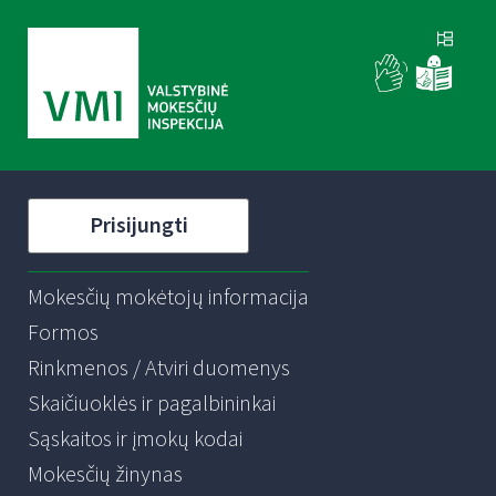
Prisijungti
Mokesčių mokėtojų informacija
Formos
Rinkmenos / Atviri duomenys
Skaičiuoklės ir pagalbininkai
Sąskaitos ir įmokų kodai
Mokesčių žinynas