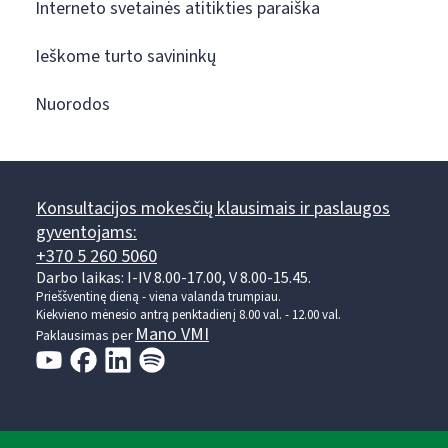
Interneto svetainės atitikties paraiška
Ieškome turto savininkų
Nuorodos
Konsultacijos mokesčių klausimais ir paslaugos
gyventojams:
+370 5 260 5060
Darbo laikas: I-IV 8.00-17.00, V 8.00-15.45.
Prieššventinę dieną - viena valanda trumpiau.
Kiekvieno mėnesio antrą penktadienį 8.00 val. - 12.00 val.
Mano VMI
Paklausimas per