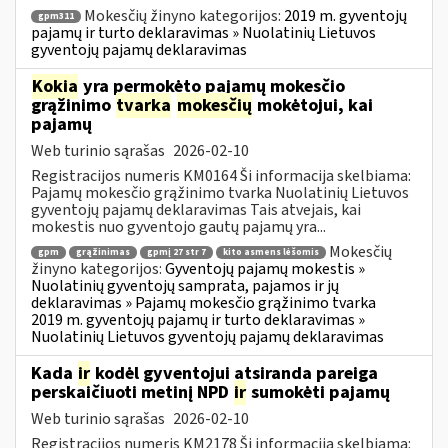
Mokesčių žinyno kategorijos:
2019 m. gyventojų
gpm311
pajamų ir turto deklaravimas » Nuolatinių Lietuvos
gyventojų pajamų deklaravimas
Kokia
yra permokėto pajamų mokesčio
grąžinimo
tvarka
mokesčių
mokėtojui, kai
pajamų
Web turinio sąrašas
2026-02-10
Registracijos numeris KM0164 Ši informacija skelbiama:
Pajamų mokesčio grąžinimo tvarka Nuolatinių Lietuvos
gyventojų pajamų deklaravimas Tais atvejais, kai
mokestis nuo gyventojo gautų pajamų yra...
Mokesčių
gpm
grąžinimas
gpmį 27 str 7
kito asmens lėšomis
žinyno kategorijos:
Gyventojų pajamų mokestis »
Nuolatinių gyventojų samprata, pajamos ir jų
deklaravimas » Pajamų mokesčio grąžinimo tvarka
2019 m. gyventojų pajamų ir turto deklaravimas »
Nuolatinių Lietuvos gyventojų pajamų deklaravimas
Kada
ir
kodėl gyventojui atsiranda pareiga
perskaičiuoti metinį NPD
ir
sumokėti pajamų
Web turinio sąrašas
2026-02-10
Registracijos numeris KM2178 Ši informacija skelbiama: