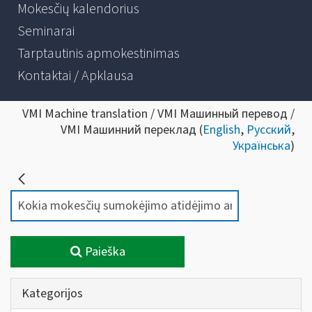
Mokesčių kalendorius
Seminarai
Tarptautinis apmokestinimas
Kontaktai / Apklausa
VMI Machine translation / VMI Машинный перевод /
VMI Машинний переклад (
English
,
Русский
,
Українська
)
Paieška
Kategorijos