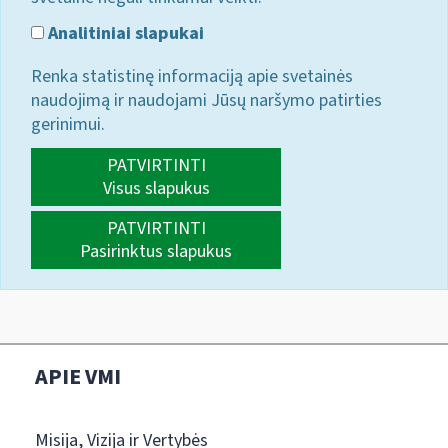
Analitiniai slapukai
Renka statistinę informaciją apie svetainės
naudojimą ir naudojami Jūsų naršymo patirties
gerinimui.
PATVIRTINTI
Visus slapukus
PATVIRTINTI
Pasirinktus slapukus
APIE VMI
Misija, Vizija ir Vertybės