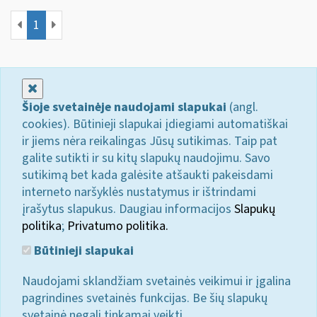
1
Uždaryti
Šioje svetainėje naudojami slapukai
(angl.
cookies). Būtinieji slapukai įdiegiami automatiškai
ir jiems nėra reikalingas Jūsų sutikimas. Taip pat
galite sutikti ir su kitų slapukų naudojimu. Savo
sutikimą bet kada galėsite atšaukti pakeisdami
interneto naršyklės nustatymus ir ištrindami
įrašytus slapukus. Daugiau informacijos
Slapukų
politika
;
Privatumo politika.
Būtinieji slapukai
Naudojami sklandžiam svetainės veikimui ir įgalina
pagrindines svetainės funkcijas. Be šių slapukų
svetainė negali tinkamai veikti.