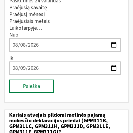
Paskutines 24 valandas
Praėjusią savaitę
Praėjusį mėnesį
Praėjusiais metais
Laikotarpyje…
Nuo
Iki
Paieška
Kuriais atvejais pildomi metinės pajamų
mokesčio deklaracijos priedai (GPM311B,
GPM311C, GPM311H, GPM311D, GPM311E,
GPM311F, GPM311G)?