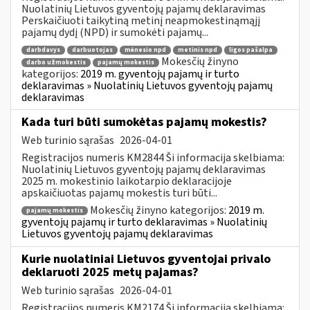
Nuolatinių Lietuvos gyventojų pajamų deklaravimas
Perskaičiuoti taikytiną metinį neapmokestinąmąjį
pajamų dydį (NPD) ir sumokėti pajamų...
darbdavys
darbuotojas
mėnesio npd
metinis npd
ligos pašalpa
Mokesčių žinyno
darbo užmokestis
pajamų mokestis
kategorijos:
2019 m. gyventojų pajamų ir turto
deklaravimas » Nuolatinių Lietuvos gyventojų pajamų
deklaravimas
Kada turi būti sumokėtas pajamų mokestis?
Web turinio sąrašas
2026-04-01
Registracijos numeris KM2844 Ši informacija skelbiama:
Nuolatinių Lietuvos gyventojų pajamų deklaravimas
2025 m. mokestinio laikotarpio deklaracijoje
apskaičiuotas pajamų mokestis turi būti...
Mokesčių žinyno kategorijos:
2019 m.
pajamų mokestis
gyventojų pajamų ir turto deklaravimas » Nuolatinių
Lietuvos gyventojų pajamų deklaravimas
Kurie nuolatiniai Lietuvos gyventojai privalo
deklaruoti 2025 metų pajamas?
Web turinio sąrašas
2026-04-01
Registracijos numeris KM2174 Ši informacija skelbiama: