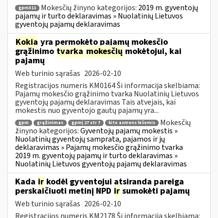
Mokesčių žinyno kategorijos:
2019 m. gyventojų
gpm311
pajamų ir turto deklaravimas » Nuolatinių Lietuvos
gyventojų pajamų deklaravimas
Kokia
yra permokėto pajamų mokesčio
grąžinimo
tvarka
mokesčių
mokėtojui, kai
pajamų
Web turinio sąrašas
2026-02-10
Registracijos numeris KM0164 Ši informacija skelbiama:
Pajamų mokesčio grąžinimo tvarka Nuolatinių Lietuvos
gyventojų pajamų deklaravimas Tais atvejais, kai
mokestis nuo gyventojo gautų pajamų yra...
Mokesčių
gpm
grąžinimas
gpmį 27 str 7
kito asmens lėšomis
žinyno kategorijos:
Gyventojų pajamų mokestis »
Nuolatinių gyventojų samprata, pajamos ir jų
deklaravimas » Pajamų mokesčio grąžinimo tvarka
2019 m. gyventojų pajamų ir turto deklaravimas »
Nuolatinių Lietuvos gyventojų pajamų deklaravimas
Kada
ir
kodėl gyventojui atsiranda pareiga
perskaičiuoti metinį NPD
ir
sumokėti pajamų
Web turinio sąrašas
2026-02-10
Registracijos numeris KM2178 Ši informacija skelbiama: