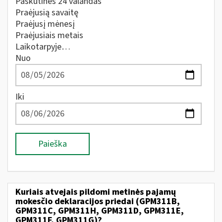
Paskutines 24 valandas
Praėjusią savaitę
Praėjusį mėnesį
Praėjusiais metais
Laikotarpyje…
Nuo
Iki
Paieška
Kuriais atvejais pildomi metinės pajamų
mokesčio deklaracijos priedai (GPM311B,
GPM311C, GPM311H, GPM311D, GPM311E,
GPM311F, GPM311G)?