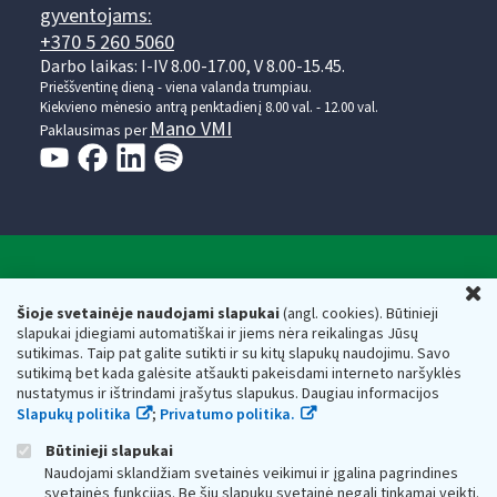
gyventojams:
+370 5 260 5060
Darbo laikas: I-IV 8.00-17.00, V 8.00-15.45.
Prieššventinę dieną - viena valanda trumpiau.
Kiekvieno mėnesio antrą penktadienį 8.00 val. - 12.00 val.
Mano VMI
Paklausimas per
Valstybinė mokesčių inspekcija prie Lietuvos
U
Respublikos finansų ministerijos
Šioje svetainėje naudojami slapukai
(angl. cookies). Būtinieji
slapukai įdiegiami automatiškai ir jiems nėra reikalingas Jūsų
Biudžetinė įstaiga. Juridinio asmens kodas — 188659752,
sutikimas. Taip pat galite sutikti ir su kitų slapukų naudojimu. Savo
adresas: Vasario 16-osios g. 14, 01107 Vilnius, Lietuva, el.paštas:
sutikimą bet kada galėsite atšaukti pakeisdami interneto naršyklės
vmi@vmi.lt
, E. pristatymo dėžutės adresas 188659752
nustatymus ir ištrindami įrašytus slapukus. Daugiau informacijos
Duomenys apie Valstybinę mokesčių inspekciją prie Lietuvos
Slapukų politika
;
Privatumo politika.
Respublikos finansų ministerijos kaupiami ir saugomi Juridinių
asmenų registre
Būtinieji slapukai
Naudojami sklandžiam svetainės veikimui ir įgalina pagrindines
svetainės funkcijas. Be šių slapukų svetainė negali tinkamai veikti.