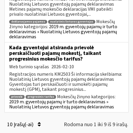
Nuolatinių Lietuvos gyventojų pajamų deklaravimas
Metines pajamų mokesčio deklaracijas VMI pateikti
privalo nuolatiniai Lietuvos gyventojai,...
Mokesčių
deklaruojamos pajamos
nuolatinis lietuvos gyventojas
žinyno kategorijos:
2019 m. gyventojų pajamų ir turto
deklaravimas » Nuolatinių Lietuvos gyventojų pajamų
deklaravimas
Kada gyventojui atsiranda prievolė
perskaičiuoti pajamų mokestį, taikant
progresinius mokesčio tarifus?
Web turinio sąrašas
2026-02-10
Registracijos numeris KM2503 Ši informacija skelbiama:
Nuolatinių Lietuvos gyventojų pajamų deklaravimas
Gyventojas turi perskaičiuoti ir sumokėti pajamų
mokestį (GPM), taikant progresinius...
Mokesčių žinyno kategorijos:
prievolė
progresinis tarifas
2019 m. gyventojų pajamų ir turto deklaravimas »
Nuolatinių Lietuvos gyventojų pajamų deklaravimas
10 Įrašų(-ai)
Rodoma nuo 1 iki 9 iš 9 irašų.