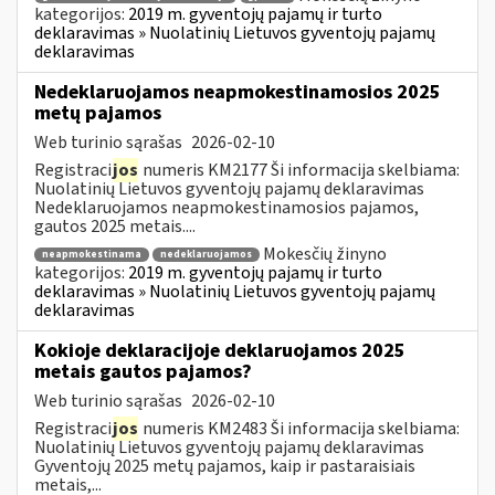
kategorijos:
2019 m. gyventojų pajamų ir turto
deklaravimas » Nuolatinių Lietuvos gyventojų pajamų
deklaravimas
Nedeklaruojamos neapmokestinamosios 2025
metų pajamos
Web turinio sąrašas
2026-02-10
Registraci
jos
numeris KM2177 Ši informacija skelbiama:
Nuolatinių Lietuvos gyventojų pajamų deklaravimas
Nedeklaruojamos neapmokestinamosios pajamos,
gautos 2025 metais....
Mokesčių žinyno
neapmokestinama
nedeklaruojamos
kategorijos:
2019 m. gyventojų pajamų ir turto
deklaravimas » Nuolatinių Lietuvos gyventojų pajamų
deklaravimas
Kokioje deklaracijoje deklaruojamos 2025
metais gautos pajamos?
Web turinio sąrašas
2026-02-10
Registraci
jos
numeris KM2483 Ši informacija skelbiama:
Nuolatinių Lietuvos gyventojų pajamų deklaravimas
Gyventojų 2025 metų pajamos, kaip ir pastaraisiais
metais,...