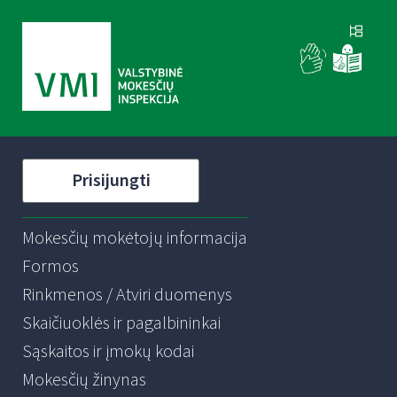
Prisijungti
Mokesčių mokėtojų informacija
Formos
Rinkmenos / Atviri duomenys
Skaičiuoklės ir pagalbininkai
Sąskaitos ir įmokų kodai
Mokesčių žinynas