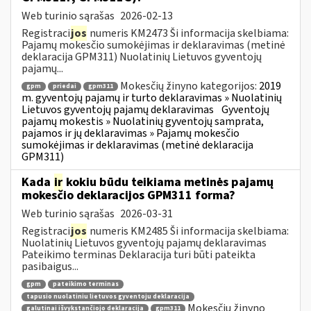
Web turinio sąrašas
2026-02-13
Registraci
jos
numeris KM2473 Ši informacija skelbiama:
Pajamų mokesčio sumokėjimas ir deklaravimas (metinė
deklaracija GPM311) Nuolatinių Lietuvos gyventojų
pajamų...
Mokesčių žinyno kategorijos:
2019
gpm
priedai
gpm311
m. gyventojų pajamų ir turto deklaravimas » Nuolatinių
Lietuvos gyventojų pajamų deklaravimas
Gyventojų
pajamų mokestis » Nuolatinių gyventojų samprata,
pajamos ir jų deklaravimas » Pajamų mokesčio
sumokėjimas ir deklaravimas (metinė deklaracija
GPM311)
Kada
ir
kokiu būdu teikiama metinės pajamų
mokesčio deklaracijos GPM311 forma?
Web turinio sąrašas
2026-03-31
Registraci
jos
numeris KM2485 Ši informacija skelbiama:
Nuolatinių Lietuvos gyventojų pajamų deklaravimas
Pateikimo terminas Deklaracija turi būti pateikta
pasibaigus...
gpm
pateikimo terminas
tapusio nuolatiniu lietuvos gyventoju deklaracija
Mokesčių žinyno
galutinai išvykstančiojo deklaracija
gpm311