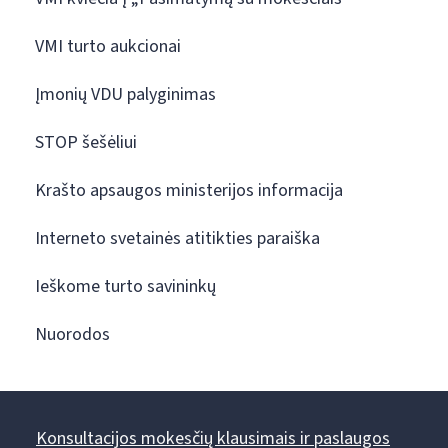
VMI turto aukcionai
Įmonių VDU palyginimas
STOP šešėliui
Krašto apsaugos ministerijos informacija
Interneto svetainės atitikties paraiška
Ieškome turto savininkų
Nuorodos
Konsultacijos mokesčių klausimais ir paslaugos