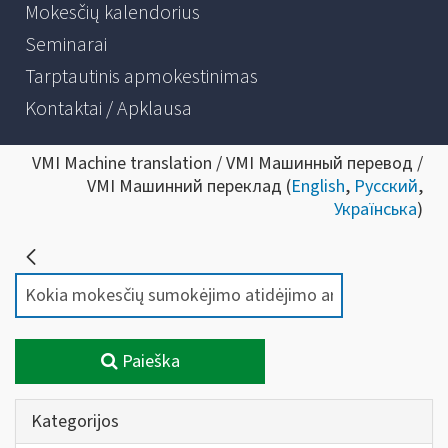
Mokesčių kalendorius
Seminarai
Tarptautinis apmokestinimas
Kontaktai / Apklausa
VMI Machine translation / VMI Машинный перевод /
VMI Машинний переклад (
English
,
Русский
,
Українська
)
Paieška
Kategorijos