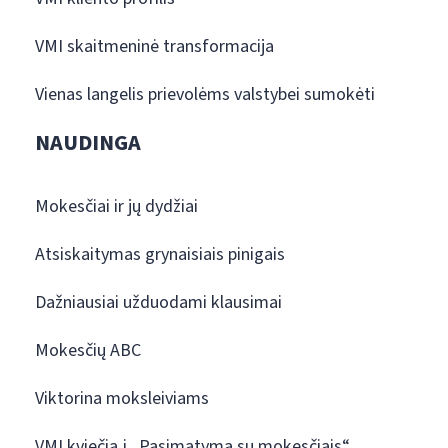
VMI skaitmeninė transformacija
Vienas langelis prievolėms valstybei sumokėti
NAUDINGA
Mokesčiai ir jų dydžiai
Atsiskaitymas grynaisiais pinigais
Dažniausiai užduodami klausimai
Mokesčių ABC
Viktorina moksleiviams
VMI kviečia į „Pasimatymą su mokesčiais“