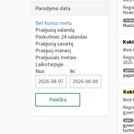
Web t
Regis
Parodymo data
Nedek
neapm
Bet kuriuo metu
Nuola
Praėjusią valandą
Paskutines 24 valandas
Koki
Praėjusią savaitę
Web t
Praėjusį mėnesį
Praėjusiais metais
Regis
2025 
Laikotarpyje…
Nuo
Iki
gpm31
paja
Kok
Paieška
Web t
Regis
gyven
gpm
gyven
turto