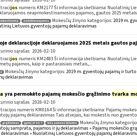
urinio sąrašas
2026-02-10
traci
jos
numeris KM2177 Ši informacija skelbiama: Nuolatinių Li
laruojamos neapmokestinamosios pajamos, gautos 2025 metais..
Mokesčių žinyno kategorijos:
2019 m. gyv
okestinama
nedeklaruojamos
tinių Lietuvos gyventojų pajamų deklaravimas
oje deklaracijoje deklaruojamos 2025 metais gautos p
urinio sąrašas
2026-02-10
traci
jos
numeris KM2483 Ši informacija skelbiama: Nuolatinių Li
metų pajamos, kaip ir pastaraisiais metais,...
Mokesčių žinyno kategorijos:
2019 m. gyventojų pajamų ir turto
1
mų deklaravimas
ia
yra permokėto pajamų mokesčio grąžinimo
tvarka
mo
urinio sąrašas
2026-02-10
tracijos numeris KM0164 Ši informacija skelbiama: Pajamų mokesč
tojų pajamų deklaravimas Tais atvejais, kai mokestis nuo gyventoj
Mokesčių žinyno kategorijo
grąžinimas
gpmį 27 str 7
kito asmens lėšomis
tojų samprata, pajamos ir jų deklaravimas » Pajamų mokesčio gr
 deklaravimas » Nuolatinių Lietuvos gyventojų pajamų deklaravim