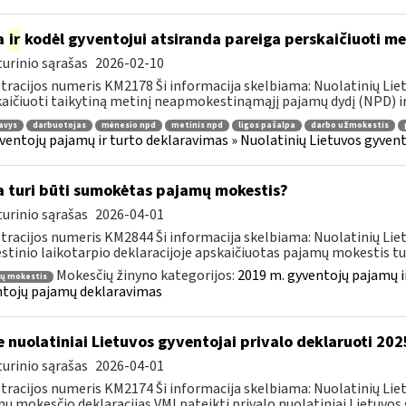
a
ir
kodėl gyventojui atsiranda pareiga perskaičiuoti m
urinio sąrašas
2026-02-10
tracijos numeris KM2178 Ši informacija skelbiama: Nuolatinių Li
aičiuoti taikytiną metinį neapmokestinąmąjį pajamų dydį (NPD) ir
avys
darbuotojas
mėnesio npd
metinis npd
ligos pašalpa
darbo užmokestis
ventojų pajamų ir turto deklaravimas » Nuolatinių Lietuvos gyve
 turi būti sumokėtas pajamų mokestis?
urinio sąrašas
2026-04-01
tracijos numeris KM2844 Ši informacija skelbiama: Nuolatinių Li
tinio laikotarpio deklaracijoje apskaičiuotas pajamų mokestis turi
Mokesčių žinyno kategorijos:
2019 m. gyventojų pajamų i
ų mokestis
tojų pajamų deklaravimas
e nuolatiniai Lietuvos gyventojai privalo deklaruoti 2
urinio sąrašas
2026-04-01
tracijos numeris KM2174 Ši informacija skelbiama: Nuolatinių Li
ų mokesčio deklaracijas VMI pateikti privalo nuolatiniai Lietuvos g