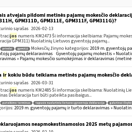
ais atvejais pildomi metinės pajamų mokesčio deklarac
311H, GPM311D, GPM311E, GPM311F, GPM311G)?
urinio sąrašas
2026-02-13
traci
jos
numeris KM2473 Ši informacija skelbiama: Pajamų mokes
racija GPM311) Nuolatinių Lietuvos gyventojų pajamų...
Mokesčių žinyno kategorijos:
2019 m. gyventojų pa
priedai
gpm311
tojų pajamų deklaravimas
Gyventojų pajamų mokestis » Nuolatin
ravimas » Pajamų mokesčio sumokėjimas ir deklaravimas (metinė
a
ir
kokiu būdu teikiama metinės pajamų mokesčio dekl
urinio sąrašas
2026-03-31
traci
jos
numeris KM2485 Ši informacija skelbiama: Nuolatinių Li
nas Deklaracija turi būti pateikta pasibaigus...
pateikimo terminas
tapusio nuolatiniu lietuvos gyventoju deklaracija
galutinai išvyks
orijos:
2019 m. gyventojų pajamų ir turto deklaravimas » Nuolati
klaruojamos neapmokestinamosios 2025 metų pajamo