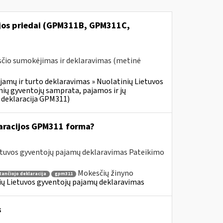
ijos priedai (GPM311B, GPM311C,
čio sumokėjimas ir deklaravimas (metinė
jamų ir turto deklaravimas » Nuolatinių Lietuvos
ių gyventojų samprata, pajamos ir jų
 deklaracija GPM311)
aracijos GPM311 forma?
etuvos gyventojų pajamų deklaravimas Pateikimo
Mokesčių žinyno
tančiojo deklaracija
gpm311
nių Lietuvos gyventojų pajamų deklaravimas
s