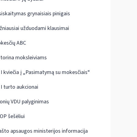
siskaitymas grynaisiais pinigais
žniausiai užduodami klausimai
kesčių ABC
ktorina moksleiviams
I kviečia į „Pasimatymą su mokesčiais“
I turto aukcionai
onių VDU palyginimas
OP šešėliui
ašto apsaugos ministerijos informacija