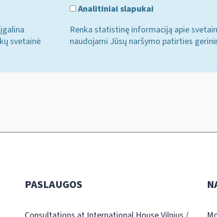
Analitiniai slapukai
įgalina
Renka statistinę informaciją apie svetai
ukų svetainė
naudojami Jūsų naršymo patirties gerini
PASLAUGOS
N
Consultations at International House Vilnius /
Mo