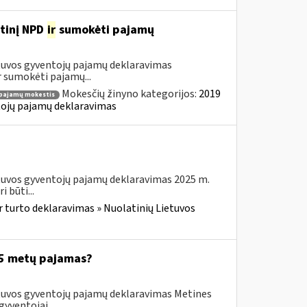
etinį NPD
ir
sumokėti pajamų
etuvos gyventojų pajamų deklaravimas
 sumokėti pajamų...
Mokesčių žinyno kategorijos:
2019
pajamų mokestis
ntojų pajamų deklaravimas
etuvos gyventojų pajamų deklaravimas 2025 m.
 būti...
r turto deklaravimas » Nuolatinių Lietuvos
025 metų pajamas?
etuvos gyventojų pajamų deklaravimas Metines
yventojai,...