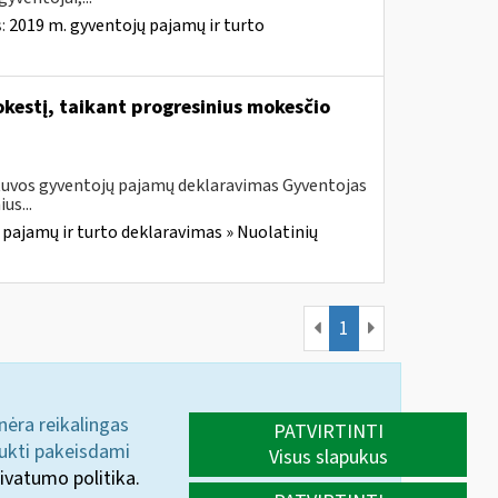
s:
2019 m. gyventojų pajamų ir turto
kestį, taikant progresinius mokesčio
etuvos gyventojų pajamų deklaravimas Gyventojas
us...
 pajamų ir turto deklaravimas » Nuolatinių
1
 nėra reikalingas
PATVIRTINTI
aukti pakeisdami
Visus slapukus
ivatumo politika.