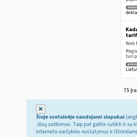
dekla
dekla
Kada
tari
Web t
Regis
turi 
prievo
Lietu
75 Įra
Uždaryti
Šioje svetainėje naudojami slapukai
(angl
Jūsų sutikimas. Taip pat galite sutikti ir s
interneto naršyklės nustatymus ir ištrindam