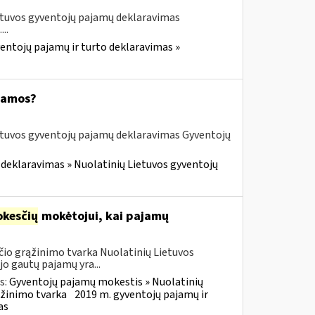
etuvos gyventojų pajamų deklaravimas
..
entojų pajamų ir turto deklaravimas »
ajamos?
etuvos gyventojų pajamų deklaravimas Gyventojų
 deklaravimas » Nuolatinių Lietuvos gyventojų
kesčių
mokėtojui, kai pajamų
io grąžinimo tvarka Nuolatinių Lietuvos
o gautų pajamų yra...
s:
Gyventojų pajamų mokestis » Nuolatinių
ąžinimo tvarka
2019 m. gyventojų pajamų ir
as