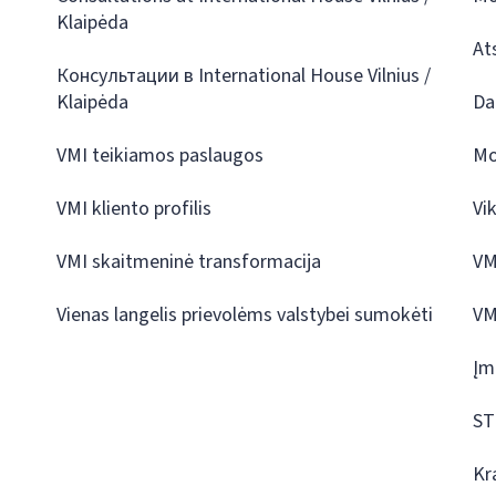
Klaipėda
At
Консультации в International House Vilnius /
Klaipėda
Da
VMI teikiamos paslaugos
Mo
VMI kliento profilis
Vi
VMI skaitmeninė transformacija
VM
Vienas langelis prievolėms valstybei sumokėti
VM
Įm
ST
Kr