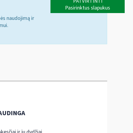
PATVIRTINTI
Pasirinktus slapukus
nės naudojimą ir
mui.
AUDINGA
kesčiai ir jų dydžiai