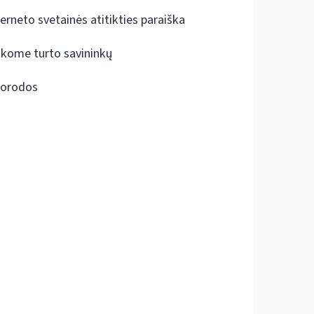
terneto svetainės atitikties paraiška
škome turto savininkų
orodos