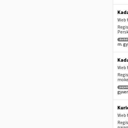
Kad
Web t
Regis
Persk
darbd
m. gy
Kada
Web t
Regis
mokes
pajam
gyven
Kuri
Web t
Regis
pajam