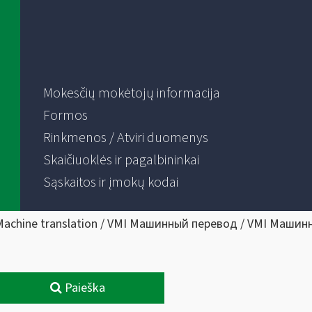
Mokesčių mokėtojų informacija
Formos
Rinkmenos / Atviri duomenys
Skaičiuoklės ir pagalbininkai
Sąskaitos ir įmokų kodai
Machine translation / VMI Машинный перевод / VMI Машин
Paieška