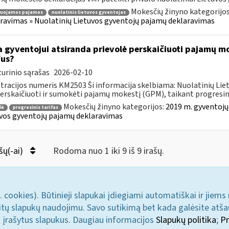
Mokesčių žinyno kategorijo
ruojamos pajamos
nuolatinis lietuvos gyventojas
ravimas » Nuolatinių Lietuvos gyventojų pajamų deklaravimas
 gyventojui atsiranda prievolė perskaičiuoti pajamų mo
fus?
urinio sąrašas
2026-02-10
tracijos numeris KM2503 Ši informacija skelbiama: Nuolatinių Li
perskaičiuoti ir sumokėti pajamų mokestį (GPM), taikant progresini
Mokesčių žinyno kategorijos:
2019 m. gyventojų
lė
progresinis tarifas
vos gyventojų pajamų deklaravimas
šų(-ai)
Rodoma nuo 1 iki 9 iš 9 irašų.
. cookies). Būtinieji slapukai įdiegiami automatiškai ir jiems
u kitų slapukų naudojimu. Savo sutikimą bet kada galėsite atš
i įrašytus slapukus. Daugiau informacijos
Slapukų politika
;
Pr