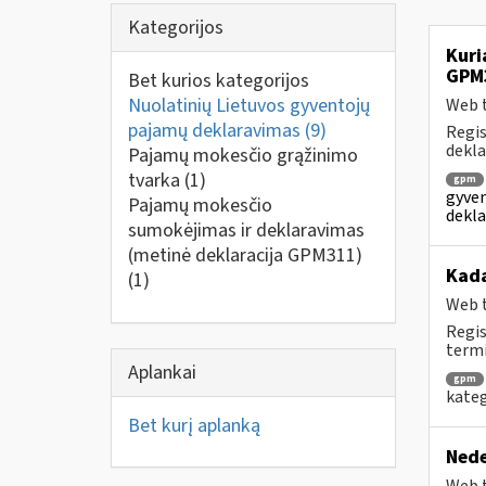
Kategorijos
Kuri
GPM
Bet kurios kategorijos
Nuolatinių Lietuvos gyventojų
Web t
pajamų deklaravimas
(9)
Regis
dekla
Pajamų mokesčio grąžinimo
tvarka
(1)
gpm
gyven
Pajamų mokesčio
dekla
sumokėjimas ir deklaravimas
(metinė deklaracija GPM311)
Kad
(1)
Web t
Regis
termi
Aplankai
gpm
kateg
Bet kurį aplanką
Nede