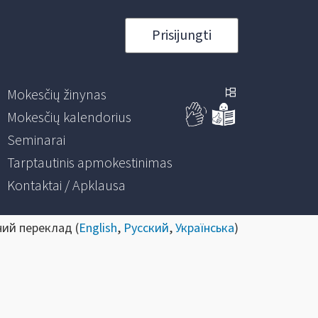
Prisijungti
Mokesčių žinynas
Mokesčių kalendorius
Seminarai
Tarptautinis apmokestinimas
Kontaktai / Apklausa
ний переклад (
English
,
Русский
,
Українська
)