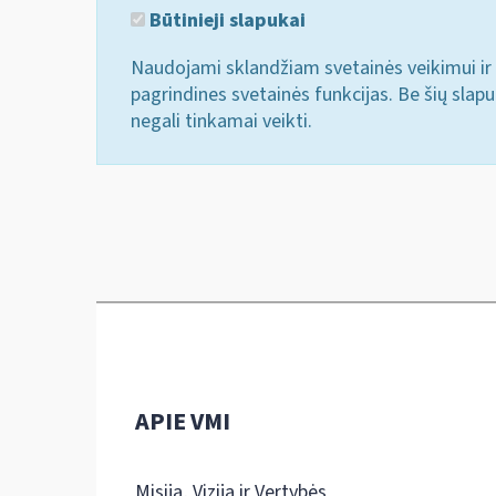
Būtinieji slapukai
Naudojami sklandžiam svetainės veikimui ir 
pagrindines svetainės funkcijas. Be šių slap
negali tinkamai veikti.
APIE VMI
Misija, Vizija ir Vertybės