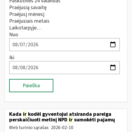
Paskutines 24 valandas
Praėjusią savaitę
Praėjusį mėnesį
Praėjusiais metais
Laikotarpyje…
Nuo
Iki
Paieška
Kada
ir
kodėl gyventojui atsiranda pareiga
perskaičiuoti metinį NPD
ir
sumokėti pajamų
Web turinio sąrašas
2026-02-10