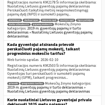
Registracijos numeris KM2178 Ši informacija skelbiama:
Nuolatinių Lietuvos gyventojų pajamų deklaravimas
Perskaičiuoti taikytiną metinį neapmokestinąmąjį
pajamų dydį (NPD) ir sumokėti pajamų...
darbdavys
darbuotojas
mėnesio npd
metinis npd
ligos pašalpa
Mokesčių žinyno
darbo užmokestis
pajamų mokestis
kategorijos:
2019 m. gyventojų pajamų ir turto
deklaravimas » Nuolatinių Lietuvos gyventojų pajamų
deklaravimas
Kada gyventojui atsiranda prievolė
perskaičiuoti pajamų mokestį, taikant
progresinius mokesčio tarifus?
Web turinio sąrašas
2026-02-10
Registracijos numeris KM2503 Ši informacija skelbiama:
Nuolatinių Lietuvos gyventojų pajamų deklaravimas
Gyventojas turi perskaičiuoti ir sumokėti pajamų
mokestį (GPM), taikant progresinius...
Mokesčių žinyno kategorijos:
prievolė
progresinis tarifas
2019 m. gyventojų pajamų ir turto deklaravimas »
Nuolatinių Lietuvos gyventojų pajamų deklaravimas
Kurie nuolatiniai Lietuvos gyventojai privalo
deklaruoti 2025 metų pajamas?