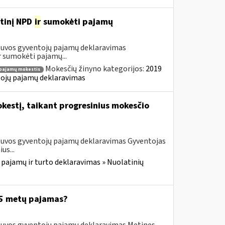
etinį NPD
ir
sumokėti pajamų
etuvos gyventojų pajamų deklaravimas
 sumokėti pajamų...
Mokesčių žinyno kategorijos:
2019
pajamų mokestis
ntojų pajamų deklaravimas
kestį, taikant progresinius mokesčio
etuvos gyventojų pajamų deklaravimas Gyventojas
us...
 pajamų ir turto deklaravimas » Nuolatinių
025 metų pajamas?