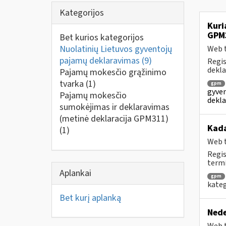
Kategorijos
Kuri
GPM
Bet kurios kategorijos
Nuolatinių Lietuvos gyventojų
Web t
pajamų deklaravimas
(9)
Regis
dekla
Pajamų mokesčio grąžinimo
tvarka
(1)
gpm
gyven
Pajamų mokesčio
dekla
sumokėjimas ir deklaravimas
(metinė deklaracija GPM311)
Kad
(1)
Web t
Regis
termi
Aplankai
gpm
kateg
Bet kurį aplanką
Nede