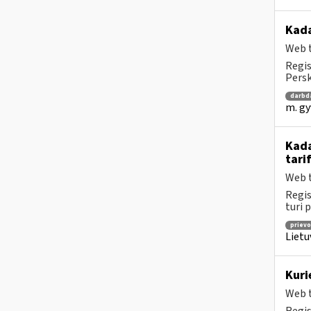
Kad
Web t
Regis
Persk
darbd
m. gy
Kada
tari
Web t
Regis
turi 
prievo
Lietu
Kuri
Web t