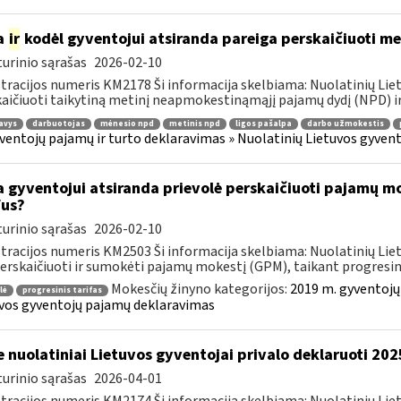
a
ir
kodėl gyventojui atsiranda pareiga perskaičiuoti m
urinio sąrašas
2026-02-10
tracijos numeris KM2178 Ši informacija skelbiama: Nuolatinių Li
aičiuoti taikytiną metinį neapmokestinąmąjį pajamų dydį (NPD) ir
avys
darbuotojas
mėnesio npd
metinis npd
ligos pašalpa
darbo užmokestis
ventojų pajamų ir turto deklaravimas » Nuolatinių Lietuvos gyve
 gyventojui atsiranda prievolė perskaičiuoti pajamų mo
fus?
urinio sąrašas
2026-02-10
tracijos numeris KM2503 Ši informacija skelbiama: Nuolatinių Li
perskaičiuoti ir sumokėti pajamų mokestį (GPM), taikant progresini
Mokesčių žinyno kategorijos:
2019 m. gyventojų
lė
progresinis tarifas
vos gyventojų pajamų deklaravimas
e nuolatiniai Lietuvos gyventojai privalo deklaruoti 2
urinio sąrašas
2026-04-01