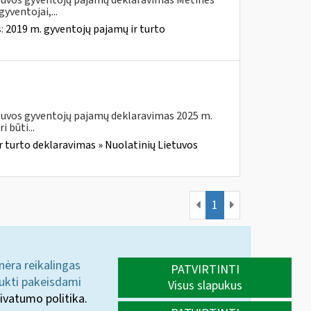
etuvos gyventojų pajamų deklaravimas Metines
yventojai,...
s:
2019 m. gyventojų pajamų ir turto
etuvos gyventojų pajamų deklaravimas 2025 m.
 būti...
r turto deklaravimas » Nuolatinių Lietuvos
1
 nėra reikalingas
PATVIRTINTI
aukti pakeisdami
Visus slapukus
ivatumo politika.