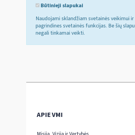
Būtinieji slapukai
Naudojami sklandžiam svetainės veikimui ir 
pagrindines svetainės funkcijas. Be šių slap
negali tinkamai veikti.
APIE VMI
Misija, Vizija ir Vertybės