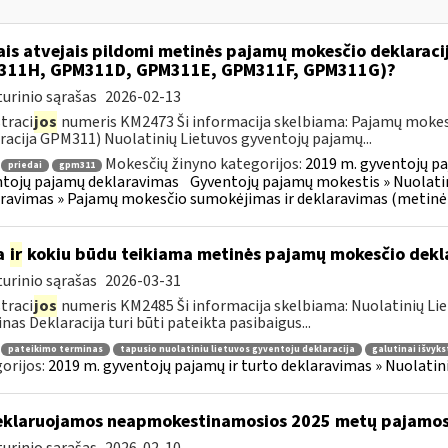
ais atvejais pildomi metinės pajamų mokesčio deklarac
311H, GPM311D, GPM311E, GPM311F, GPM311G)?
urinio sąrašas
2026-02-13
traci
jos
numeris KM2473 Ši informacija skelbiama: Pajamų mokes
racija GPM311) Nuolatinių Lietuvos gyventojų pajamų...
Mokesčių žinyno kategorijos:
2019 m. gyventojų pa
priedai
gpm311
tojų pajamų deklaravimas
Gyventojų pajamų mokestis » Nuolatin
ravimas » Pajamų mokesčio sumokėjimas ir deklaravimas (metinė
a
ir
kokiu būdu teikiama metinės pajamų mokesčio dekl
urinio sąrašas
2026-03-31
traci
jos
numeris KM2485 Ši informacija skelbiama: Nuolatinių Li
nas Deklaracija turi būti pateikta pasibaigus...
pateikimo terminas
tapusio nuolatiniu lietuvos gyventoju deklaracija
galutinai išvyks
orijos:
2019 m. gyventojų pajamų ir turto deklaravimas » Nuolati
klaruojamos neapmokestinamosios 2025 metų pajamo