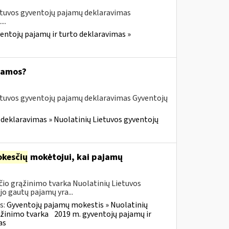
etuvos gyventojų pajamų deklaravimas
..
entojų pajamų ir turto deklaravimas »
ajamos?
etuvos gyventojų pajamų deklaravimas Gyventojų
 deklaravimas » Nuolatinių Lietuvos gyventojų
kesčių
mokėtojui, kai pajamų
io grąžinimo tvarka Nuolatinių Lietuvos
o gautų pajamų yra...
s:
Gyventojų pajamų mokestis » Nuolatinių
ąžinimo tvarka
2019 m. gyventojų pajamų ir
as