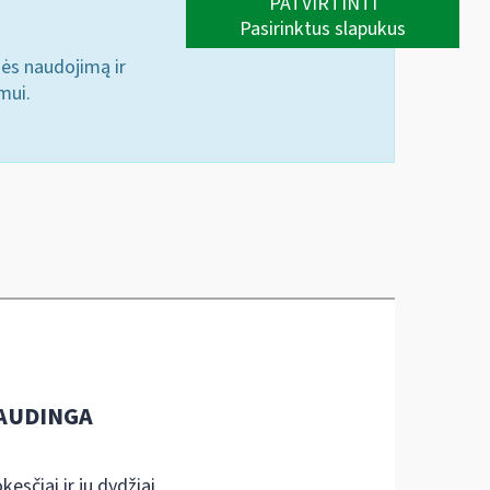
PATVIRTINTI
Pasirinktus slapukus
nės naudojimą ir
mui.
AUDINGA
kesčiai ir jų dydžiai