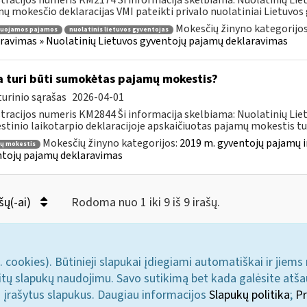
tracijos numeris KM2174 Ši informacija skelbiama: Nuolatinių Li
ų mokesčio deklaracijas VMI pateikti privalo nuolatiniai Lietuvos g
Mokesčių žinyno kategorijo
ruojamos pajamos
nuolatinis lietuvos gyventojas
ravimas » Nuolatinių Lietuvos gyventojų pajamų deklaravimas
 turi būti sumokėtas pajamų mokestis?
urinio sąrašas
2026-04-01
tracijos numeris KM2844 Ši informacija skelbiama: Nuolatinių Li
tinio laikotarpio deklaracijoje apskaičiuotas pajamų mokestis turi
Mokesčių žinyno kategorijos:
2019 m. gyventojų pajamų i
ų mokestis
tojų pajamų deklaravimas
šų(-ai)
Rodoma nuo 1 iki 9 iš 9 irašų.
. cookies). Būtinieji slapukai įdiegiami automatiškai ir jiems
u kitų slapukų naudojimu. Savo sutikimą bet kada galėsite atš
i įrašytus slapukus. Daugiau informacijos
Slapukų politika
;
Pr