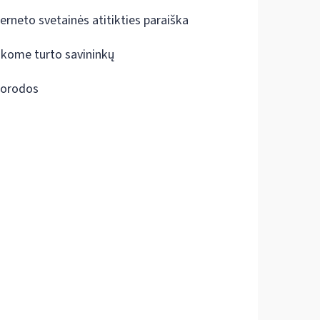
terneto svetainės atitikties paraiška
škome turto savininkų
orodos