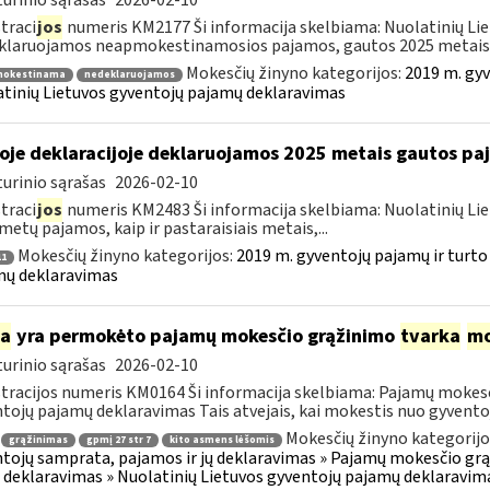
urinio sąrašas
2026-02-10
traci
jos
numeris KM2177 Ši informacija skelbiama: Nuolatinių Li
laruojamos neapmokestinamosios pajamos, gautos 2025 metais..
Mokesčių žinyno kategorijos:
2019 m. gyv
okestinama
nedeklaruojamos
tinių Lietuvos gyventojų pajamų deklaravimas
oje deklaracijoje deklaruojamos 2025 metais gautos p
urinio sąrašas
2026-02-10
traci
jos
numeris KM2483 Ši informacija skelbiama: Nuolatinių Li
metų pajamos, kaip ir pastaraisiais metais,...
Mokesčių žinyno kategorijos:
2019 m. gyventojų pajamų ir turto
1
mų deklaravimas
ia
yra permokėto pajamų mokesčio grąžinimo
tvarka
mo
urinio sąrašas
2026-02-10
tracijos numeris KM0164 Ši informacija skelbiama: Pajamų mokesč
tojų pajamų deklaravimas Tais atvejais, kai mokestis nuo gyventoj
Mokesčių žinyno kategorijo
grąžinimas
gpmį 27 str 7
kito asmens lėšomis
tojų samprata, pajamos ir jų deklaravimas » Pajamų mokesčio gr
 deklaravimas » Nuolatinių Lietuvos gyventojų pajamų deklaravim