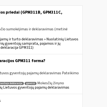
ijos priedai (GPM311B, GPM311C,
čio sumokėjimas ir deklaravimas (metinė
jamų ir turto deklaravimas » Nuolatinių Lietuvos
ių gyventojų samprata, pajamos ir jų
 deklaracija GPM311)
aracijos GPM311 forma?
etuvos gyventojų pajamų deklaravimas Pateikimo
Mokesčių žinyno
tančiojo deklaracija
gpm311
nių Lietuvos gyventojų pajamų deklaravimas
s