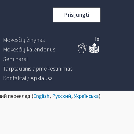
Prisijungti
Mokesčių žinynas
Mokesčių kalendorius
Seminarai
Tarptautinis apmokestinimas
Kontaktai / Apklausa
ний переклад (
English
,
Русский
,
Українська
)