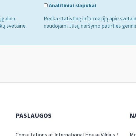
Analitiniai slapukai
įgalina
Renka statistinę informaciją apie svetai
ukų svetainė
naudojami Jūsų naršymo patirties gerini
PASLAUGOS
N
Consultations at International House Vilnius /
Mo