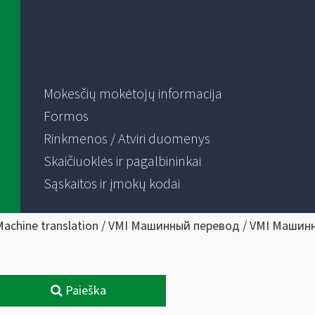
Mokesčių mokėtojų informacija
Formos
Rinkmenos / Atviri duomenys
Skaičiuoklės ir pagalbininkai
Sąskaitos ir įmokų kodai
Machine translation / VMI Машинный перевод / VMI Машин
Paieška