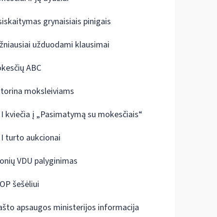
siskaitymas grynaisiais pinigais
žniausiai užduodami klausimai
kesčių ABC
ktorina moksleiviams
I kviečia į „Pasimatymą su mokesčiais“
I turto aukcionai
onių VDU palyginimas
OP šešėliui
ašto apsaugos ministerijos informacija