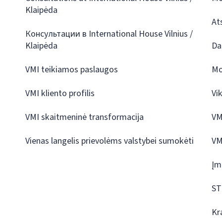
Klaipėda
At
Консультации в International House Vilnius /
Klaipėda
Da
VMI teikiamos paslaugos
Mo
VMI kliento profilis
Vi
VMI skaitmeninė transformacija
VM
Vienas langelis prievolėms valstybei sumokėti
VM
Įm
ST
Kr