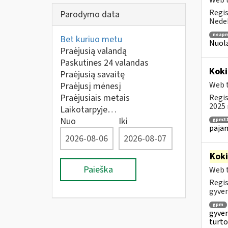
Web t
Regis
Parodymo data
Nedek
neapm
Bet kuriuo metu
Nuola
Praėjusią valandą
Paskutines 24 valandas
Koki
Praėjusią savaitę
Web t
Praėjusį mėnesį
Praėjusiais metais
Regis
2025 
Laikotarpyje…
Nuo
Iki
gpm31
paja
Kok
Paieška
Web t
Regis
gyven
gpm
gyven
turto