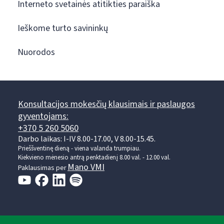
Interneto svetainės atitikties paraiška
Ieškome turto savininkų
Nuorodos
Konsultacijos mokesčių klausimais ir paslaugos
gyventojams:
+370 5 260 5060
Darbo laikas: I-IV 8.00-17.00, V 8.00-15.45.
Prieššventinę dieną - viena valanda trumpiau.
Kiekvieno mėnesio antrą penktadienį 8.00 val. - 12.00 val.
Mano VMI
Paklausimas per