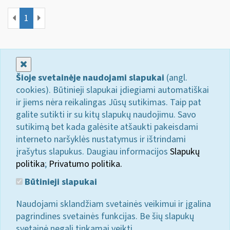
1
Uždaryti
Šioje svetainėje naudojami slapukai
(angl.
cookies). Būtinieji slapukai įdiegiami automatiškai
ir jiems nėra reikalingas Jūsų sutikimas. Taip pat
galite sutikti ir su kitų slapukų naudojimu. Savo
sutikimą bet kada galėsite atšaukti pakeisdami
interneto naršyklės nustatymus ir ištrindami
įrašytus slapukus. Daugiau informacijos
Slapukų
politika
;
Privatumo politika.
Būtinieji slapukai
Naudojami sklandžiam svetainės veikimui ir įgalina
pagrindines svetainės funkcijas. Be šių slapukų
svetainė negali tinkamai veikti.