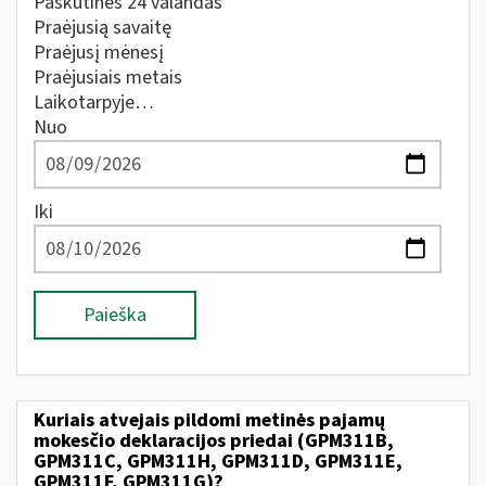
Paskutines 24 valandas
Praėjusią savaitę
Praėjusį mėnesį
Praėjusiais metais
Laikotarpyje…
Nuo
Iki
Paieška
Kuriais atvejais pildomi metinės pajamų
mokesčio deklaracijos priedai (GPM311B,
GPM311C, GPM311H, GPM311D, GPM311E,
GPM311F, GPM311G)?