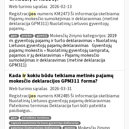
Web turinio sąrašas
2026-02-13
Registraci
jos
numeris KM2473 Ši informacija skelbiama:
Pajamų mokesčio sumokėjimas ir deklaravimas (metinė
deklaracija GPM311) Nuolatinių Lietuvos gyventojų
pajamų...
Mokesčių žinyno kategorijos:
2019
gpm
priedai
gpm311
m. gyventojų pajamų ir turto deklaravimas » Nuolatinių
Lietuvos gyventojų pajamų deklaravimas
Gyventojų
pajamų mokestis » Nuolatinių gyventojų samprata,
pajamos ir jų deklaravimas » Pajamų mokesčio
sumokėjimas ir deklaravimas (metinė deklaracija
GPM311)
Kada
ir
kokiu būdu teikiama metinės pajamų
mokesčio deklaracijos GPM311 forma?
Web turinio sąrašas
2026-03-31
Registraci
jos
numeris KM2485 Ši informacija skelbiama:
Nuolatinių Lietuvos gyventojų pajamų deklaravimas
Pateikimo terminas Deklaracija turi būti pateikta
pasibaigus...
gpm
pateikimo terminas
tapusio nuolatiniu lietuvos gyventoju deklaracija
Mokesčių žinyno
galutinai išvykstančiojo deklaracija
gpm311