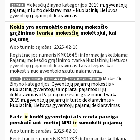
Mokesčių žinyno kategorijos:
2019 m. gyventojų
gpm311
pajamų ir turto deklaravimas » Nuolatinių Lietuvos
gyventojų pajamų deklaravimas
Kokia
yra permokėto pajamų mokesčio
grąžinimo
tvarka
mokesčių
mokėtojui, kai
pajamų
Web turinio sąrašas
2026-02-10
Registracijos numeris KM0164 Ši informacija skelbiama:
Pajamų mokesčio grąžinimo tvarka Nuolatinių Lietuvos
gyventojų pajamų deklaravimas Tais atvejais, kai
mokestis nuo gyventojo gautų pajamų yra...
Mokesčių
gpm
grąžinimas
gpmį 27 str 7
kito asmens lėšomis
žinyno kategorijos:
Gyventojų pajamų mokestis »
Nuolatinių gyventojų samprata, pajamos ir jų
deklaravimas » Pajamų mokesčio grąžinimo tvarka
2019 m. gyventojų pajamų ir turto deklaravimas »
Nuolatinių Lietuvos gyventojų pajamų deklaravimas
Kada
ir
kodėl gyventojui atsiranda pareiga
perskaičiuoti metinį NPD
ir
sumokėti pajamų
Web turinio sąrašas
2026-02-10
Registracijos numeris KM2178 Ši informacija skelbiama: