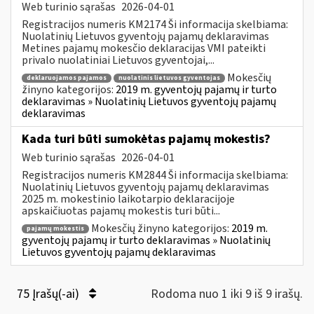
Web turinio sąrašas
2026-04-01
Registracijos numeris KM2174 Ši informacija skelbiama:
Nuolatinių Lietuvos gyventojų pajamų deklaravimas
Metines pajamų mokesčio deklaracijas VMI pateikti
privalo nuolatiniai Lietuvos gyventojai,...
Mokesčių
deklaruojamos pajamos
nuolatinis lietuvos gyventojas
žinyno kategorijos:
2019 m. gyventojų pajamų ir turto
deklaravimas » Nuolatinių Lietuvos gyventojų pajamų
deklaravimas
Kada turi būti sumokėtas pajamų mokestis?
Web turinio sąrašas
2026-04-01
Registracijos numeris KM2844 Ši informacija skelbiama:
Nuolatinių Lietuvos gyventojų pajamų deklaravimas
2025 m. mokestinio laikotarpio deklaracijoje
apskaičiuotas pajamų mokestis turi būti...
Mokesčių žinyno kategorijos:
2019 m.
pajamų mokestis
gyventojų pajamų ir turto deklaravimas » Nuolatinių
Lietuvos gyventojų pajamų deklaravimas
75 Įrašų(-ai)
Rodoma nuo 1 iki 9 iš 9 irašų.