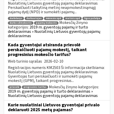
Nuolatinių Lietuvos gyventojų pajamų deklaravimas
Perskaičiuoti taikytiną metinį neapmokestinąmąjį
pajamų dydį (NPD) ir sumokėti pajamų...
darbdavys
darbuotojas
mėnesio npd
metinis npd
ligos pašalpa
Mokesčių žinyno
darbo užmokestis
pajamų mokestis
kategorijos:
2019 m. gyventojų pajamų ir turto
deklaravimas » Nuolatinių Lietuvos gyventojų pajamų
deklaravimas
Kada gyventojui atsiranda prievolė
perskaičiuoti pajamų mokestį, taikant
progresinius mokesčio tarifus?
Web turinio sąrašas
2026-02-10
Registracijos numeris KM2503 Ši informacija skelbiama:
Nuolatinių Lietuvos gyventojų pajamų deklaravimas
Gyventojas turi perskaičiuoti ir sumokėti pajamų
mokestį (GPM), taikant progresinius...
Mokesčių žinyno kategorijos:
prievolė
progresinis tarifas
2019 m. gyventojų pajamų ir turto deklaravimas »
Nuolatinių Lietuvos gyventojų pajamų deklaravimas
Kurie nuolatiniai Lietuvos gyventojai privalo
deklaruoti 2025 metų pajamas?