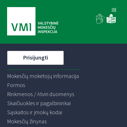
Prisijungti
Mokesčių mokėtojų informacija
Formos
Rinkmenos / Atviri duomenys
Skaičiuoklės ir pagalbininkai
Sąskaitos ir įmokų kodai
Mokesčių žinynas