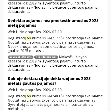
kategorijos:
2019 m. gyventojų pajamų ir turto
deklaravimas » Nuolatinių Lietuvos gyventojų pajamų
deklaravimas
Nedeklaruojamos neapmokestinamosios 2025
metų pajamos
Web turinio sąrašas
2026-02-10
Registraci
jos
numeris KM2177 Ši informacija skelbiama:
Nuolatinių Lietuvos gyventojų pajamų deklaravimas
Nedeklaruojamos neapmokestinamosios pajamos,
gautos 2025 metais....
Mokesčių žinyno
neapmokestinama
nedeklaruojamos
kategorijos:
2019 m. gyventojų pajamų ir turto
deklaravimas » Nuolatinių Lietuvos gyventojų pajamų
deklaravimas
Kokioje deklaracijoje deklaruojamos 2025
metais gautos pajamos?
Web turinio sąrašas
2026-02-10
Registraci
jos
numeris KM2483 Ši informacija skelbiama:
Nuolatinių Lietuvos gyventojų pajamų deklaravimas
Gyventojų 2025 metų pajamos, kaip ir pastaraisiais
metais,...