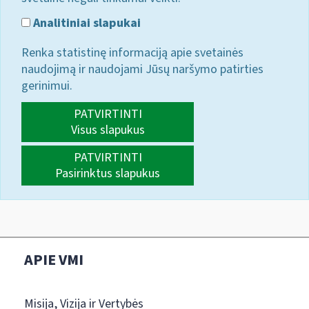
Analitiniai slapukai
Renka statistinę informaciją apie svetainės
naudojimą ir naudojami Jūsų naršymo patirties
gerinimui.
PATVIRTINTI
Visus slapukus
PATVIRTINTI
Pasirinktus slapukus
APIE VMI
Misija, Vizija ir Vertybės