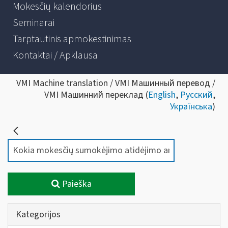
Mokesčių kalendorius
Seminarai
Tarptautinis apmokestinimas
Kontaktai / Apklausa
VMI Machine translation / VMI Машинный перевод /
VMI Машинний переклад (
English
,
Русский
,
Українська
)
Paieška
Kategorijos