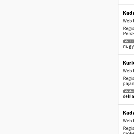
Kad
Web t
Regis
Persk
darbd
m. gy
Kuri
Web t
Regis
pajam
dekla
dekla
Kada
Web t
Regis
mokes