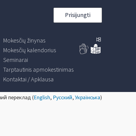
Prisijungti
Mokesčių žinynas
Mokesčių kalendorius
Seminarai
Tarptautinis apmokestinimas
Kontaktai / Apklausa
ний переклад (
English
,
Русский
,
Українська
)