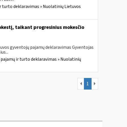
r turto deklaravimas » Nuolatinių Lietuvos
kestį, taikant progresinius mokesčio
etuvos gyventojų pajamų deklaravimas Gyventojas
us...
 pajamų ir turto deklaravimas » Nuolatinių
1