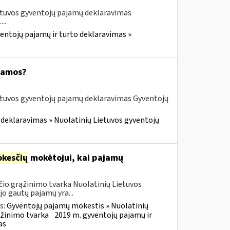
etuvos gyventojų pajamų deklaravimas
..
entojų pajamų ir turto deklaravimas »
ajamos?
etuvos gyventojų pajamų deklaravimas Gyventojų
 deklaravimas » Nuolatinių Lietuvos gyventojų
kesčių
mokėtojui, kai pajamų
io grąžinimo tvarka Nuolatinių Lietuvos
o gautų pajamų yra...
s:
Gyventojų pajamų mokestis » Nuolatinių
ąžinimo tvarka
2019 m. gyventojų pajamų ir
as