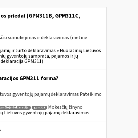
ijos priedai (GPM311B, GPM311C,
čio sumokėjimas ir deklaravimas (metinė
jamų ir turto deklaravimas » Nuolatinių Lietuvos
ių gyventojų samprata, pajamos ir jų
 deklaracija GPM311)
aracijos GPM311 forma?
etuvos gyventojų pajamų deklaravimas Pateikimo
Mokesčių žinyno
tančiojo deklaracija
gpm311
nių Lietuvos gyventojų pajamų deklaravimas
s