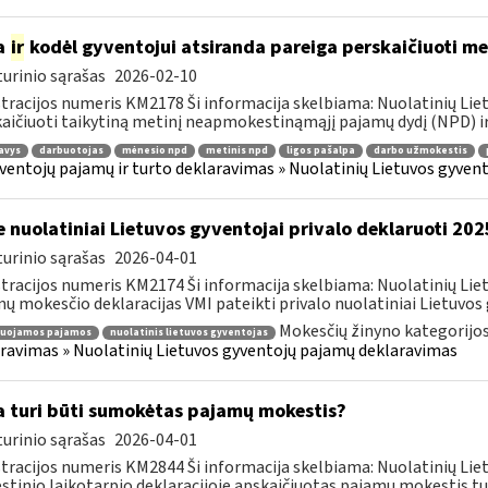
a
ir
kodėl gyventojui atsiranda pareiga perskaičiuoti m
urinio sąrašas
2026-02-10
tracijos numeris KM2178 Ši informacija skelbiama: Nuolatinių Li
aičiuoti taikytiną metinį neapmokestinąmąjį pajamų dydį (NPD) ir
avys
darbuotojas
mėnesio npd
metinis npd
ligos pašalpa
darbo užmokestis
ventojų pajamų ir turto deklaravimas » Nuolatinių Lietuvos gyve
e nuolatiniai Lietuvos gyventojai privalo deklaruoti 2
urinio sąrašas
2026-04-01
tracijos numeris KM2174 Ši informacija skelbiama: Nuolatinių Li
ų mokesčio deklaracijas VMI pateikti privalo nuolatiniai Lietuvos g
Mokesčių žinyno kategorijo
ruojamos pajamos
nuolatinis lietuvos gyventojas
ravimas » Nuolatinių Lietuvos gyventojų pajamų deklaravimas
 turi būti sumokėtas pajamų mokestis?
urinio sąrašas
2026-04-01
tracijos numeris KM2844 Ši informacija skelbiama: Nuolatinių Li
tinio laikotarpio deklaracijoje apskaičiuotas pajamų mokestis turi