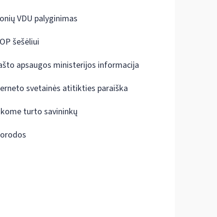
onių VDU palyginimas
OP šešėliui
ašto apsaugos ministerijos informacija
terneto svetainės atitikties paraiška
škome turto savininkų
orodos