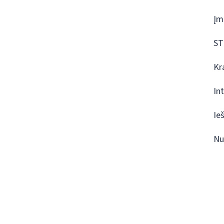
Įm
ST
Kr
In
Ie
Nu