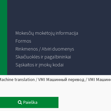
Mokesčių mokėtojų informacija
Formos
Rinkmenos / Atviri duomenys
Skaičiuoklės ir pagalbininkai
Sąskaitos ir įmokų kodai
Machine translation / VMI Машинный перевод / VMI Машин
Paieška