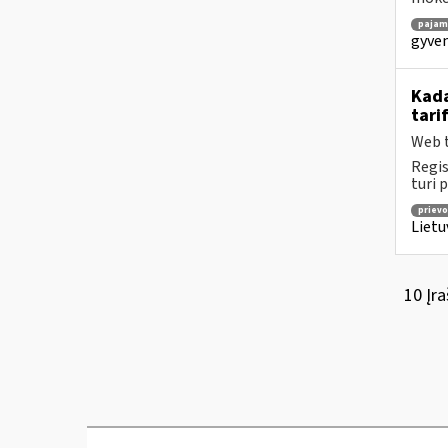
pajam
gyven
Kada
tari
Web t
Regis
turi 
prievo
Lietu
10 Įra