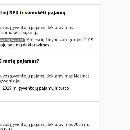
etinį NPD
ir
sumokėti pajamų
etuvos gyventojų pajamų deklaravimas
 sumokėti pajamų...
Mokesčių žinyno kategorijos:
2019
pajamų mokestis
ntojų pajamų deklaravimas
025 metų pajamas?
etuvos gyventojų pajamų deklaravimas Metines
yventojai,...
s:
2019 m. gyventojų pajamų ir turto
etuvos gyventojų pajamų deklaravimas 2025 m.
 būti...