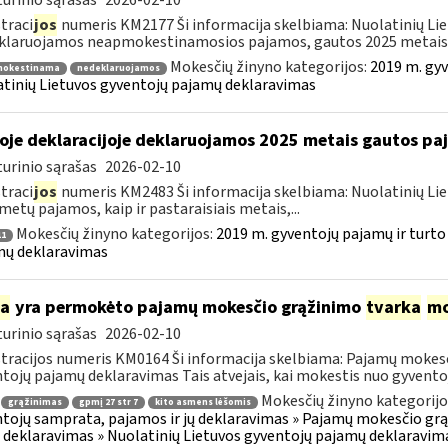
urinio sąrašas
2026-02-10
traci
jos
numeris KM2177 Ši informacija skelbiama: Nuolatinių Li
laruojamos neapmokestinamosios pajamos, gautos 2025 metais..
Mokesčių žinyno kategorijos:
2019 m. gyv
okestinama
nedeklaruojamos
tinių Lietuvos gyventojų pajamų deklaravimas
oje deklaracijoje deklaruojamos 2025 metais gautos p
urinio sąrašas
2026-02-10
traci
jos
numeris KM2483 Ši informacija skelbiama: Nuolatinių Li
metų pajamos, kaip ir pastaraisiais metais,...
Mokesčių žinyno kategorijos:
2019 m. gyventojų pajamų ir turto
1
mų deklaravimas
ia
yra permokėto pajamų mokesčio grąžinimo
tvarka
mo
urinio sąrašas
2026-02-10
tracijos numeris KM0164 Ši informacija skelbiama: Pajamų mokesč
tojų pajamų deklaravimas Tais atvejais, kai mokestis nuo gyventoj
Mokesčių žinyno kategorijo
grąžinimas
gpmį 27 str 7
kito asmens lėšomis
tojų samprata, pajamos ir jų deklaravimas » Pajamų mokesčio gr
 deklaravimas » Nuolatinių Lietuvos gyventojų pajamų deklaravim