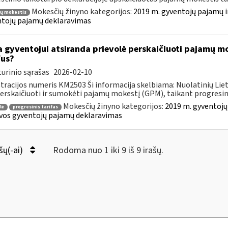
Mokesčių žinyno kategorijos:
2019 m. gyventojų pajamų i
ų mokestis
tojų pajamų deklaravimas
 gyventojui atsiranda prievolė perskaičiuoti pajamų mo
fus?
urinio sąrašas
2026-02-10
tracijos numeris KM2503 Ši informacija skelbiama: Nuolatinių Li
perskaičiuoti ir sumokėti pajamų mokestį (GPM), taikant progresini
Mokesčių žinyno kategorijos:
2019 m. gyventojų
lė
progresinis tarifas
vos gyventojų pajamų deklaravimas
šų(-ai)
Rodoma nuo 1 iki 9 iš 9 irašų.