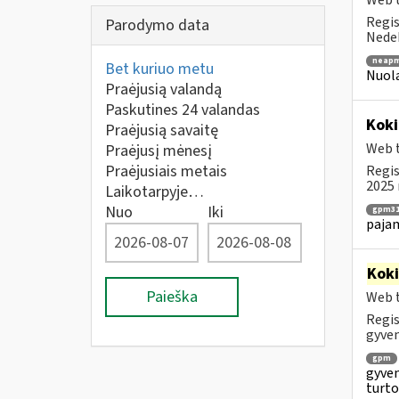
Web t
Regis
Parodymo data
Nedek
neapm
Bet kuriuo metu
Nuola
Praėjusią valandą
Paskutines 24 valandas
Koki
Praėjusią savaitę
Web t
Praėjusį mėnesį
Praėjusiais metais
Regis
2025 
Laikotarpyje…
Nuo
Iki
gpm31
paja
Kok
Paieška
Web t
Regis
gyven
gpm
gyven
turto