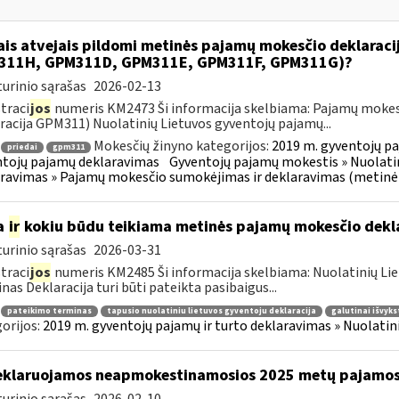
ais atvejais pildomi metinės pajamų mokesčio deklarac
311H, GPM311D, GPM311E, GPM311F, GPM311G)?
urinio sąrašas
2026-02-13
traci
jos
numeris KM2473 Ši informacija skelbiama: Pajamų mokes
racija GPM311) Nuolatinių Lietuvos gyventojų pajamų...
Mokesčių žinyno kategorijos:
2019 m. gyventojų pa
priedai
gpm311
tojų pajamų deklaravimas
Gyventojų pajamų mokestis » Nuolatin
ravimas » Pajamų mokesčio sumokėjimas ir deklaravimas (metinė
a
ir
kokiu būdu teikiama metinės pajamų mokesčio dekl
urinio sąrašas
2026-03-31
traci
jos
numeris KM2485 Ši informacija skelbiama: Nuolatinių Li
nas Deklaracija turi būti pateikta pasibaigus...
pateikimo terminas
tapusio nuolatiniu lietuvos gyventoju deklaracija
galutinai išvyks
orijos:
2019 m. gyventojų pajamų ir turto deklaravimas » Nuolati
klaruojamos neapmokestinamosios 2025 metų pajamo