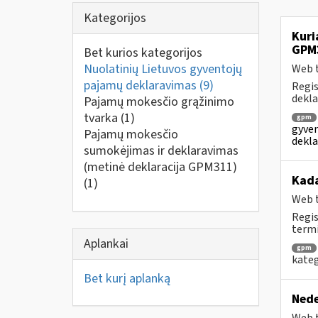
Kategorijos
Kuri
GPM
Bet kurios kategorijos
Nuolatinių Lietuvos gyventojų
Web t
pajamų deklaravimas
(9)
Regis
dekla
Pajamų mokesčio grąžinimo
tvarka
(1)
gpm
gyven
Pajamų mokesčio
dekla
sumokėjimas ir deklaravimas
(metinė deklaracija GPM311)
Kad
(1)
Web t
Regis
termi
Aplankai
gpm
kateg
Bet kurį aplanką
Nede