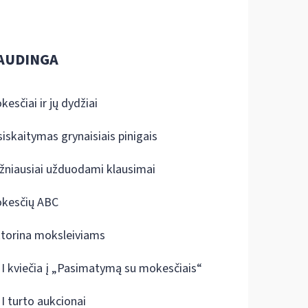
AUDINGA
kesčiai ir jų dydžiai
siskaitymas grynaisiais pinigais
žniausiai užduodami klausimai
kesčių ABC
ktorina moksleiviams
I kviečia į „Pasimatymą su mokesčiais“
I turto aukcionai