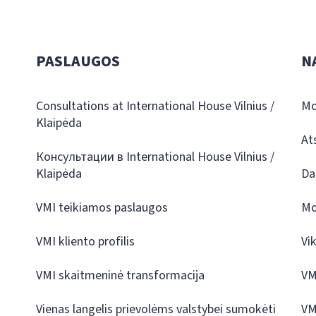
PASLAUGOS
N
Consultations at International House Vilnius /
Mo
Klaipėda
At
Консультации в International House Vilnius /
Klaipėda
Da
VMI teikiamos paslaugos
Mo
VMI kliento profilis
Vi
VMI skaitmeninė transformacija
VM
Vienas langelis prievolėms valstybei sumokėti
VM