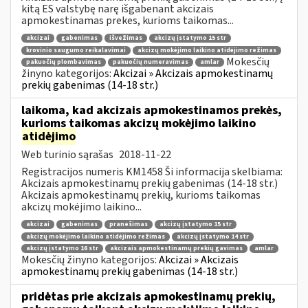
kitą ES valstybę narę išgabenant akcizais
apmokestinamas prekes, kurioms taikomas...
akcizai
gabenimas
išvežimas
akcizų įstatymo 15 str
krovinio saugumo reikalavimai
akcizų mokėjimo laikino atidėjimo režimas
Mokesčių
pakuočių plombavimas
pakuočių numeravimas
amlar
žinyno kategorijos:
Akcizai » Akcizais apmokestinamų
prekių gabenimas (14-18 str.)
laikoma, kad akcizais apmokestinamos prekės,
kurioms taikomas akcizų mokėjimo laikino
atidėjimo
Web turinio sąrašas
2018-11-22
Registracijos numeris KM1458 Ši informacija skelbiama:
Akcizais apmokestinamų prekių gabenimas (14-18 str.)
Akcizais apmokestinamų prekių, kurioms taikomas
akcizų mokėjimo laikino...
akcizai
gabenimas
pranešimas
akcizų įstatymo 15 str
akcizų mokėjimo laikino atidėjimo režimas
akcizų įstatymo 14 str
akcizų įstatymo 16 str
akcizais apmokestinamų prekių gavimas
amlar
Mokesčių žinyno kategorijos:
Akcizai » Akcizais
apmokestinamų prekių gabenimas (14-18 str.)
pridėtas prie akcizais apmokestinamų prekių,