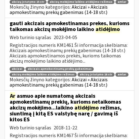
akcizų įstatymo 15 str
akcizų mokėjimo laikino atidėjimo režimas
amlar
Mokesčių žinyno kategorijos:
Akcizai » Akcizais
apmokestinamų prekių gabenimas (14-18 str.)
gauti akcizais apmokestinamas prekes, kurioms
taikomas akcizų mokėjimo laikino
atidėjimo
Web turinio sąrašas
2023-04-05
Registracijos numeris KM1461 Ši informacija skelbiama:
Akcizais apmokestinamų prekių gabenimas (14-18 str.)
Akcizais apmokestinamos prekės, kurioms taikomas
akcizų mokėjimo laikino atidėjimo...
akcizai
akcizais apmokestinamų prekių gabenimas
akcizų mokėjimo laikino atidėjimo režimas
akcizų įstatymo 16 str
amlar
Mokesčių žinyno kategorijos:
Akcizai » Akcizais
apmokestinamų prekių gabenimas (14-18 str.)
Ar
asmuo apie numatomą akcizais
apmokestinamų prekių, kurioms netaikomas
akcizų mokėjimo...laikino
atidėjimo
režimas,
siuntimą į kitą ES valstybę narę / gavimą iš
kitos ES
Web turinio sąrašas
2018-11-22
Registracijos numeris KM1467 Ši informacija skelbiama: