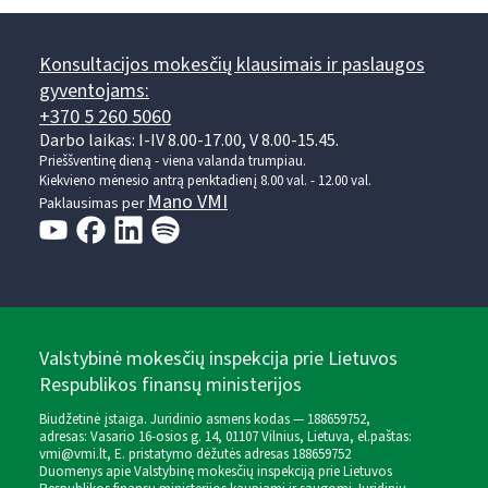
Konsultacijos mokesčių klausimais ir paslaugos
gyventojams:
+370 5 260 5060
Darbo laikas: I-IV 8.00-17.00, V 8.00-15.45.
Prieššventinę dieną - viena valanda trumpiau.
Kiekvieno mėnesio antrą penktadienį 8.00 val. - 12.00 val.
Mano VMI
Paklausimas per
Valstybinė mokesčių inspekcija prie Lietuvos
Respublikos finansų ministerijos
Biudžetinė įstaiga. Juridinio asmens kodas — 188659752,
adresas: Vasario 16-osios g. 14, 01107 Vilnius, Lietuva, el.paštas:
vmi@vmi.lt
, E. pristatymo dėžutės adresas 188659752
Duomenys apie Valstybinę mokesčių inspekciją prie Lietuvos