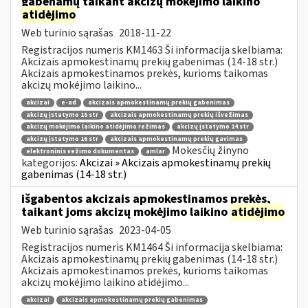
gabenamų taikant akcizų mokėjimo laikino
atidėjimo
Web turinio sąrašas
2018-11-22
Registracijos numeris KM1463 Ši informacija skelbiama:
Akcizais apmokestinamų prekių gabenimas (14-18 str.)
Akcizais apmokestinamos prekės, kurioms taikomas
akcizų mokėjimo laikino...
akcizai
e-ad
akcizais apmokestinamų prekių gabenimas
akcizų įstatymo 15 str
akcizais apmokestinamų prekių išvežimas
akcizų mokėjimo laikino atidėjimo režimas
akcizų įstatymo 14 str
akcizų įstatymo 16 str
akcizais apmokestinamų prekių gavimas
Mokesčių žinyno
elektroninis vežimo dokumentas
amlar
kategorijos:
Akcizai » Akcizais apmokestinamų prekių
gabenimas (14-18 str.)
išgabentos akcizais apmokestinamos prekės,
taikant joms akcizų mokėjimo laikino
atidėjimo
Web turinio sąrašas
2023-04-05
Registracijos numeris KM1464 Ši informacija skelbiama:
Akcizais apmokestinamų prekių gabenimas (14-18 str.)
Akcizais apmokestinamos prekės, kurioms taikomas
akcizų mokėjimo laikino atidėjimo...
akcizai
akcizais apmokestinamų prekių gabenimas