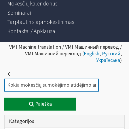
Mokesčių kalendorius
Seminarai
Tarptautinis apmokestinimas
Kontaktai / Apklausa
VMI Machine translation / VMI Машинный перевод /
VMI Машинний переклад (
English
,
Русский
,
Українська
)
Paieška
Kategorijos