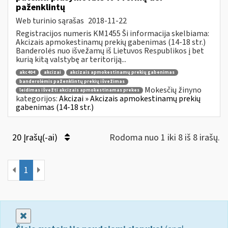
paženklintų
Web turinio sąrašas
2018-11-22
Registracijos numeris KM1455 Ši informacija skelbiama:
Akcizais apmokestinamų prekių gabenimas (14-18 str.)
Banderolės nuo išvežamų iš Lietuvos Respublikos į bet
kurią kitą valstybę ar teritoriją...
akc404
akcizai
akcizais apmokestinamų prekių gabenimas
banderolėmis paženklintų prekių išvežimas
Mokesčių žinyno
leidimas išvežti akcizais apmokestinamas prekes
kategorijos:
Akcizai » Akcizais apmokestinamų prekių
gabenimas (14-18 str.)
20 Įrašų(-ai)
Rodoma nuo 1 iki 8 iš 8 irašų.
1
Uždaryti