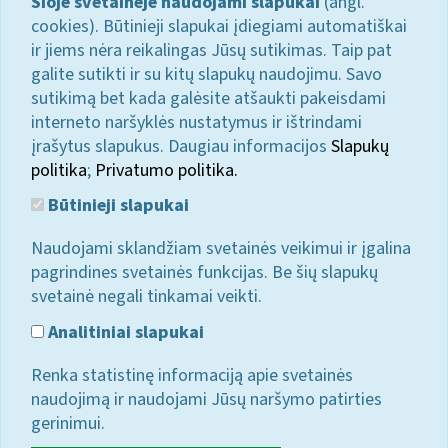
Šioje svetainėje naudojami slapukai
(angl.
cookies). Būtinieji slapukai įdiegiami automatiškai
ir jiems nėra reikalingas Jūsų sutikimas. Taip pat
galite sutikti ir su kitų slapukų naudojimu. Savo
sutikimą bet kada galėsite atšaukti pakeisdami
interneto naršyklės nustatymus ir ištrindami
įrašytus slapukus. Daugiau informacijos
Slapukų
politika
;
Privatumo politika.
Būtinieji slapukai
Naudojami sklandžiam svetainės veikimui ir įgalina
pagrindines svetainės funkcijas. Be šių slapukų
svetainė negali tinkamai veikti.
Analitiniai slapukai
Renka statistinę informaciją apie svetainės
naudojimą ir naudojami Jūsų naršymo patirties
gerinimui.