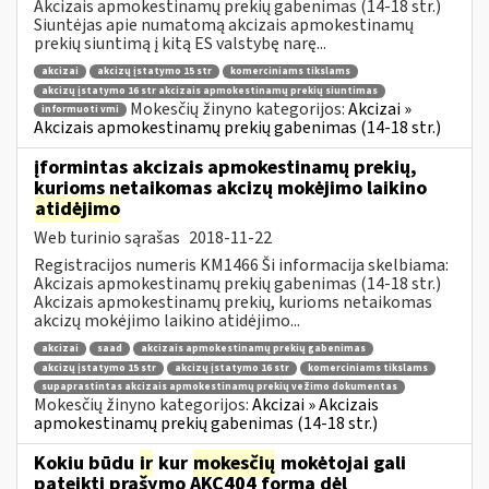
Akcizais apmokestinamų prekių gabenimas (14-18 str.)
Siuntėjas apie numatomą akcizais apmokestinamų
prekių siuntimą į kitą ES valstybę narę...
akcizai
akcizų įstatymo 15 str
komerciniams tikslams
akcizų įstatymo 16 str akcizais apmokestinamų prekių siuntimas
Mokesčių žinyno kategorijos:
Akcizai »
informuoti vmi
Akcizais apmokestinamų prekių gabenimas (14-18 str.)
įformintas akcizais apmokestinamų prekių,
kurioms netaikomas akcizų mokėjimo laikino
atidėjimo
Web turinio sąrašas
2018-11-22
Registracijos numeris KM1466 Ši informacija skelbiama:
Akcizais apmokestinamų prekių gabenimas (14-18 str.)
Akcizais apmokestinamų prekių, kurioms netaikomas
akcizų mokėjimo laikino atidėjimo...
akcizai
saad
akcizais apmokestinamų prekių gabenimas
akcizų įstatymo 15 str
akcizų įstatymo 16 str
komerciniams tikslams
supaprastintas akcizais apmokestinamų prekių vežimo dokumentas
Mokesčių žinyno kategorijos:
Akcizai » Akcizais
apmokestinamų prekių gabenimas (14-18 str.)
Kokiu būdu
ir
kur
mokesčių
mokėtojai gali
pateikti prašymo AKC404 formą dėl