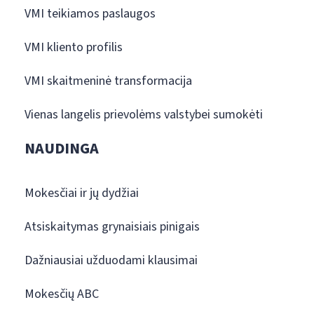
VMI teikiamos paslaugos
VMI kliento profilis
VMI skaitmeninė transformacija
Vienas langelis prievolėms valstybei sumokėti
NAUDINGA
Mokesčiai ir jų dydžiai
Atsiskaitymas grynaisiais pinigais
Dažniausiai užduodami klausimai
Mokesčių ABC