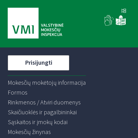
Prisijungti
Mokesčių mokėtojų informacija
Formos
Rinkmenos / Atviri duomenys
Skaičiuoklės ir pagalbininkai
Sąskaitos ir įmokų kodai
Mokesčių žinynas