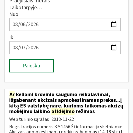
Praėjusiais metais
Laikotarpyje…
Nuo
Iki
Paieška
Ar
keliami krovinio saugumo reikalavimai,
išgabenant akcizais apmokestinamas prekes...į
kitą ES valstybę narę, kurioms taikomas akcizų
mokėjimo laikino
atidėjimo
režimas
Web turinio sąrašas
2018-11-22
Registracijos numeris KM1456 Ši informacija skelbiama:
Akcizais apmokestinamų prekių gabenimas (14-18 str.) Į