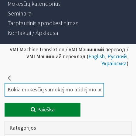
Mokesčių kalendorius
Seminarai
Tarptautinis apmokestinimas
Kontaktai / Apklausa
VMI Machine translation / VMI Машинный перевод /
VMI Машинний переклад (
English
,
Русский
,
Українська
)
Paieška
Kategorijos