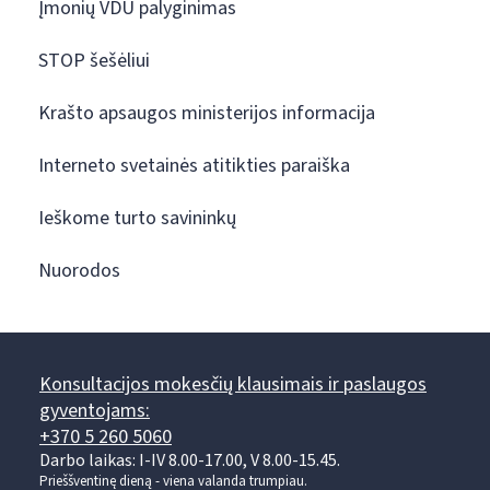
Įmonių VDU palyginimas
STOP šešėliui
Krašto apsaugos ministerijos informacija
Interneto svetainės atitikties paraiška
Ieškome turto savininkų
Nuorodos
Konsultacijos mokesčių klausimais ir paslaugos
gyventojams:
+370 5 260 5060
Darbo laikas: I-IV 8.00-17.00, V 8.00-15.45.
Prieššventinę dieną - viena valanda trumpiau.