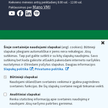
Kiekvieno mėnesio antrą penktadienį 8.00 val. - 12.00 val.
Mano VMI
Paklausimas per
Valstybinė mokesčių inspekcija prie Lietuvos
U
Respublikos finansų ministerijos
Šioje svetainėje naudojami slapukai
(angl. cookies). Būtinieji
slapukai įdiegiami automatiškai ir jiems nėra reikalingas Jūsų
Biudžetinė įstaiga. Juridinio asmens kodas — 188659752,
sutikimas. Taip pat galite sutikti ir su kitų slapukų naudojimu. Savo
adresas: Vasario 16-osios g. 14, 01107 Vilnius, Lietuva, el.paštas:
sutikimą bet kada galėsite atšaukti pakeisdami interneto naršyklės
vmi@vmi.lt
, E. pristatymo dėžutės adresas 188659752
nustatymus ir ištrindami įrašytus slapukus. Daugiau informacijos
Duomenys apie Valstybinę mokesčių inspekciją prie Lietuvos
Slapukų politika
;
Privatumo politika.
Respublikos finansų ministerijos kaupiami ir saugomi Juridinių
asmenų registre
Būtinieji slapukai
Naudojami sklandžiam svetainės veikimui ir įgalina pagrindines
svetainės funkcijas. Be šių slapukų svetainė negali tinkamai veikti.
Analitiniai slapukai
Renka statistinę informaciją apie svetainės naudojimą ir
naudojami Jūsų naršymo patirties gerinimui.