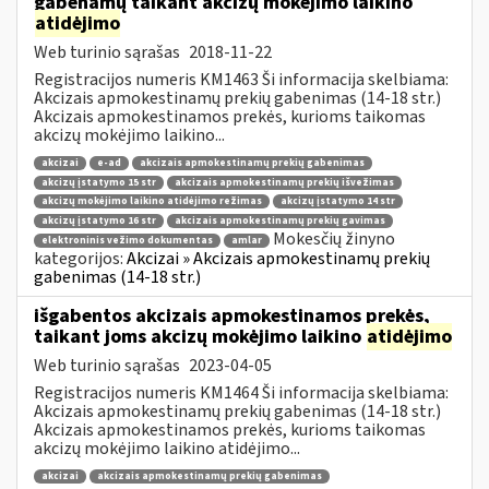
gabenamų taikant akcizų mokėjimo laikino
atidėjimo
Web turinio sąrašas
2018-11-22
Registracijos numeris KM1463 Ši informacija skelbiama:
Akcizais apmokestinamų prekių gabenimas (14-18 str.)
Akcizais apmokestinamos prekės, kurioms taikomas
akcizų mokėjimo laikino...
akcizai
e-ad
akcizais apmokestinamų prekių gabenimas
akcizų įstatymo 15 str
akcizais apmokestinamų prekių išvežimas
akcizų mokėjimo laikino atidėjimo režimas
akcizų įstatymo 14 str
akcizų įstatymo 16 str
akcizais apmokestinamų prekių gavimas
Mokesčių žinyno
elektroninis vežimo dokumentas
amlar
kategorijos:
Akcizai » Akcizais apmokestinamų prekių
gabenimas (14-18 str.)
išgabentos akcizais apmokestinamos prekės,
taikant joms akcizų mokėjimo laikino
atidėjimo
Web turinio sąrašas
2023-04-05
Registracijos numeris KM1464 Ši informacija skelbiama:
Akcizais apmokestinamų prekių gabenimas (14-18 str.)
Akcizais apmokestinamos prekės, kurioms taikomas
akcizų mokėjimo laikino atidėjimo...
akcizai
akcizais apmokestinamų prekių gabenimas