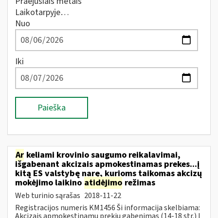
Praėjusiais metais
Laikotarpyje…
Nuo
Iki
Paieška
Ar
keliami krovinio saugumo reikalavimai,
išgabenant akcizais apmokestinamas prekes...į
kitą ES valstybę narę, kurioms taikomas akcizų
mokėjimo laikino
atidėjimo
režimas
Web turinio sąrašas
2018-11-22
Registracijos numeris KM1456 Ši informacija skelbiama:
Akcizais apmokestinamų prekių gabenimas (14-18 str.) Į