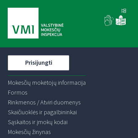
Prisijungti
Mokesčių mokėtojų informacija
Formos
Rinkmenos / Atviri duomenys
Skaičiuoklės ir pagalbininkai
Sąskaitos ir įmokų kodai
Mokesčių žinynas