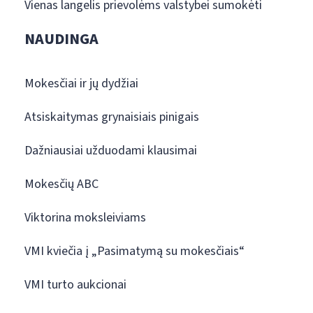
Vienas langelis prievolėms valstybei sumokėti
NAUDINGA
Mokesčiai ir jų dydžiai
Atsiskaitymas grynaisiais pinigais
Dažniausiai užduodami klausimai
Mokesčių ABC
Viktorina moksleiviams
VMI kviečia į „Pasimatymą su mokesčiais“
VMI turto aukcionai