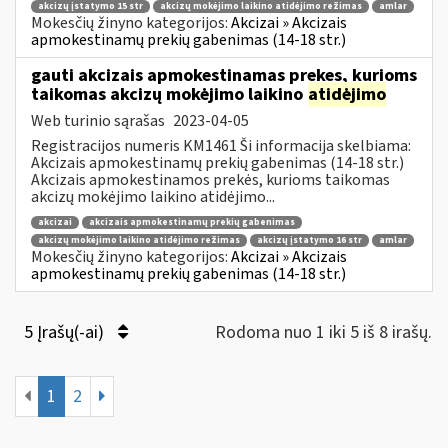
akcizų įstatymo 15 str
akcizų mokėjimo laikino atidėjimo režimas
amlar
Mokesčių žinyno kategorijos:
Akcizai » Akcizais
apmokestinamų prekių gabenimas (14-18 str.)
gauti akcizais apmokestinamas prekes, kurioms
taikomas akcizų mokėjimo laikino
atidėjimo
Web turinio sąrašas
2023-04-05
Registracijos numeris KM1461 Ši informacija skelbiama:
Akcizais apmokestinamų prekių gabenimas (14-18 str.)
Akcizais apmokestinamos prekės, kurioms taikomas
akcizų mokėjimo laikino atidėjimo...
akcizai
akcizais apmokestinamų prekių gabenimas
akcizų mokėjimo laikino atidėjimo režimas
akcizų įstatymo 16 str
amlar
Mokesčių žinyno kategorijos:
Akcizai » Akcizais
apmokestinamų prekių gabenimas (14-18 str.)
5 Įrašų(-ai)
Rodoma nuo 1 iki 5 iš 8 irašų.
1
2