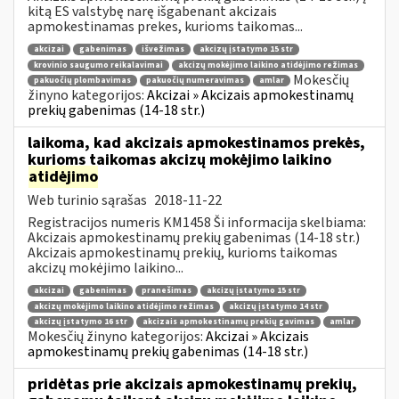
kitą ES valstybę narę išgabenant akcizais
apmokestinamas prekes, kurioms taikomas...
akcizai
gabenimas
išvežimas
akcizų įstatymo 15 str
krovinio saugumo reikalavimai
akcizų mokėjimo laikino atidėjimo režimas
Mokesčių
pakuočių plombavimas
pakuočių numeravimas
amlar
žinyno kategorijos:
Akcizai » Akcizais apmokestinamų
prekių gabenimas (14-18 str.)
laikoma, kad akcizais apmokestinamos prekės,
kurioms taikomas akcizų mokėjimo laikino
atidėjimo
Web turinio sąrašas
2018-11-22
Registracijos numeris KM1458 Ši informacija skelbiama:
Akcizais apmokestinamų prekių gabenimas (14-18 str.)
Akcizais apmokestinamų prekių, kurioms taikomas
akcizų mokėjimo laikino...
akcizai
gabenimas
pranešimas
akcizų įstatymo 15 str
akcizų mokėjimo laikino atidėjimo režimas
akcizų įstatymo 14 str
akcizų įstatymo 16 str
akcizais apmokestinamų prekių gavimas
amlar
Mokesčių žinyno kategorijos:
Akcizai » Akcizais
apmokestinamų prekių gabenimas (14-18 str.)
pridėtas prie akcizais apmokestinamų prekių,