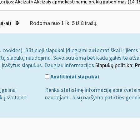
orijos:
Akcizai » Akcizais apmokestinamų prekių gabenimas (14-18 
ų(-ai)
Rodoma nuo 1 iki 5 iš 8 irašų.
. cookies). Būtinieji slapukai įdiegiami automatiškai ir jiems
u kitų slapukų naudojimu. Savo sutikimą bet kada galėsite atš
i įrašytus slapukus. Daugiau informacijos
Slapukų politika
;
Pr
Analitiniai slapukai
įgalina
Renka statistinę informaciją apie svetai
ukų svetainė
naudojami Jūsų naršymo patirties gerini