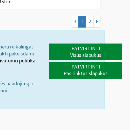
str.)
1
2
 nėra reikalingas
PATVIRTINTI
aukti pakeisdami
Visus slapukus
ivatumo politika.
PATVIRTINTI
Pasirinktus slapukus
nės naudojimą ir
mui.