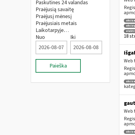
Web t
Paskutines 24 valandas
Regis
Praėjusią savaitę
apmok
Praėjusį mėnesį
akciza
Praėjusiais metais
akcizų
Laikotarpyje…
elekt
18 str
Nuo
Iki
išga
Web t
Paieška
Regis
apmok
akciza
kateg
gaut
Web t
Regis
apmok
akciza