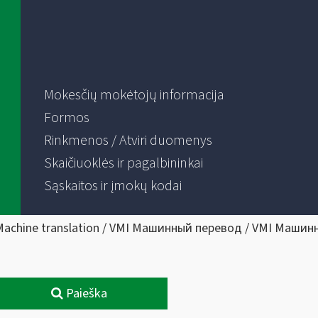
Mokesčių mokėtojų informacija
Formos
Rinkmenos / Atviri duomenys
Skaičiuoklės ir pagalbininkai
Sąskaitos ir įmokų kodai
Machine translation / VMI Машинный перевод / VMI Машин
Paieška