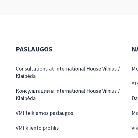
PASLAUGOS
N
Consultations at International House Vilnius /
Mo
Klaipėda
At
Консультации в International House Vilnius /
Klaipėda
Da
VMI teikiamos paslaugos
Mo
VMI kliento profilis
Vi