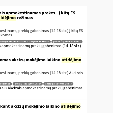
is apmokestinamas prekes...į kitą ES
tidėjimo
režimas
estinamų prekių gabenimas (14-18 str.) Į kitą ES
komas...
kcizų mokėjimo laikino atidėjimo režimas
pakuočių plombavimas
is apmokestinamų prekių gabenimas (14-18 str.)
komas akcizų mokėjimo laikino
atidėjimo
estinamų prekių gabenimas (14-18 str.) Akcizais
o režimas
akcizų įstatymo 14 str
akcizų įstatymo 16 str
zai » Akcizais apmokestinamų prekių gabenimas
ikant akcizų mokėjimo laikino
atidėjimo