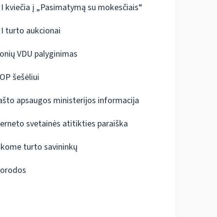
I kviečia į „Pasimatymą su mokesčiais“
I turto aukcionai
onių VDU palyginimas
OP šešėliui
ašto apsaugos ministerijos informacija
terneto svetainės atitikties paraiška
škome turto savininkų
orodos