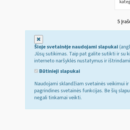
kateg
5 Įraš
Uždaryti
Šioje svetainėje naudojami slapukai
(angl
Jūsų sutikimas. Taip pat galite sutikti ir s
interneto naršyklės nustatymus ir ištrindam
Būtinieji slapukai
Naudojami sklandžiam svetainės veikimui ir 
pagrindines svetainės funkcijas. Be šių slap
negali tinkamai veikti.