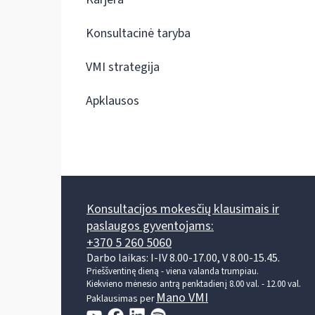
Konsultacinė taryba
VMI strategija
Apklausos
Konsultacijos mokesčių klausimais ir
paslaugos gyventojams:
+370 5 260 5060
Darbo laikas: I-IV 8.00-17.00, V 8.00-15.45.
Prieššventinę dieną - viena valanda trumpiau.
Kiekvieno mėnesio antrą penktadienį 8.00 val. - 12.00 val.
Mano VMI
Paklausimas per