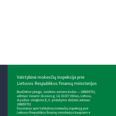
Valstybinė mokesčių inspekcija prie
Lietuvos Respublikos finansų ministerijos
Biudžetinė įstaiga. Juridinio asmens kodas — 188659752,
adresas: Vasario 16-osios g. 14, 01107 Vilnius, Lietuva,
el.paštas:
vmi@vmi.lt
, E. pristatymo dėžutės adresas
188659752
Duomenys apie Valstybinę mokesčių inspekciją prie
Lietuvos Respublikos finansų ministerijos kaupiami ir