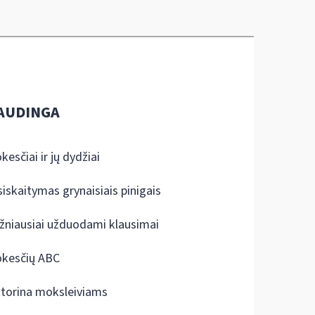
AUDINGA
kesčiai ir jų dydžiai
siskaitymas grynaisiais pinigais
žniausiai užduodami klausimai
kesčių ABC
ktorina moksleiviams