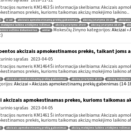
urinio sąrašas
2018-11-22
tracijos numeris KM1463 Ši informacija skelbiama: Akcizais apmok
estinamos prekės, kurioms taikomas akcizų mokėjimo laikino...
i
e-ad
akcizais apmokestinamų prekių gabenimas
akcizų įstatymo 15 str
akcizais
 mokėjimo laikino atidėjimo režimas
akcizų įstatymo 14 str
akcizų įstatymo 16 str
ak
Mokesčių žinyno kategorijos:
Akcizai »
roninis vežimo dokumentas
amlar
.)
bentos akcizais apmokestinamos prekės, taikant joms a
urinio sąrašas
2023-04-05
tracijos numeris KM1464 Ši informacija skelbiama: Akcizais apmok
estinamos prekės, kurioms taikomas akcizų mokėjimo laikino ati
i
akcizais apmokestinamų prekių gabenimas
akcizų įstatymo 15 str
akcizų mokėjimo 
orijos:
Akcizai » Akcizais apmokestinamų prekių gabenimas (14-18 
i akcizais apmokestinamas prekes, kurioms taikomas a
urinio sąrašas
2023-04-05
tracijos numeris KM1461 Ši informacija skelbiama: Akcizais apmok
estinamos prekės, kurioms taikomas akcizų mokėjimo laikino ati
i
akcizais apmokestinamų prekių gabenimas
akcizų mokėjimo laikino atidėjimo režimas