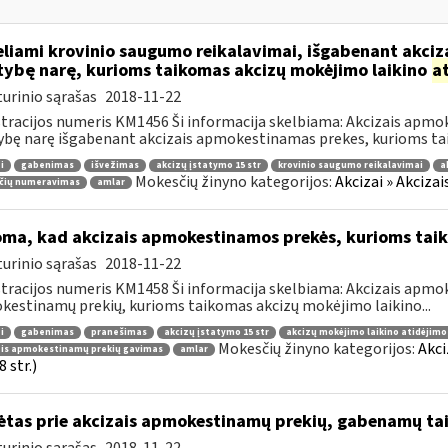
liami krovinio saugumo reikalavimai, išgabenant akciza
tybę narę, kurioms taikomas akcizų mokėjimo laikino
a
urinio sąrašas
2018-11-22
tracijos numeris KM1456 Ši informacija skelbiama: Akcizais apmok
ybę narę išgabenant akcizais apmokestinamas prekes, kurioms tai
i
gabenimas
išvežimas
akcizų įstatymo 15 str
krovinio saugumo reikalavimai
a
Mokesčių žinyno kategorijos:
Akcizai » Akciza
čių numeravimas
amlar
oma, kad akcizais apmokestinamos prekės, kurioms tai
urinio sąrašas
2018-11-22
tracijos numeris KM1458 Ši informacija skelbiama: Akcizais apmok
estinamų prekių, kurioms taikomas akcizų mokėjimo laikino...
i
gabenimas
pranešimas
akcizų įstatymo 15 str
akcizų mokėjimo laikino atidėjim
Mokesčių žinyno kategorijos:
Akci
ais apmokestinamų prekių gavimas
amlar
 str.)
ėtas prie akcizais apmokestinamų prekių, gabenamų ta