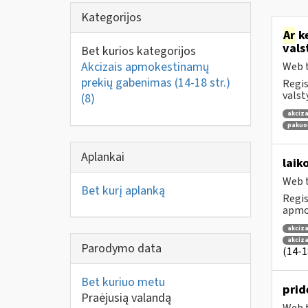
Kategorijos
Ar
ke
vals
Bet kurios kategorijos
Akcizais apmokestinamų
Web t
prekių gabenimas (14-18 str.)
Regis
valst
(8)
akciza
pakuo
Aplankai
laik
Web t
Bet kurį aplanką
Regis
apmok
akciza
akciz
Parodymo data
(14-18
Bet kuriuo metu
prid
Praėjusią valandą