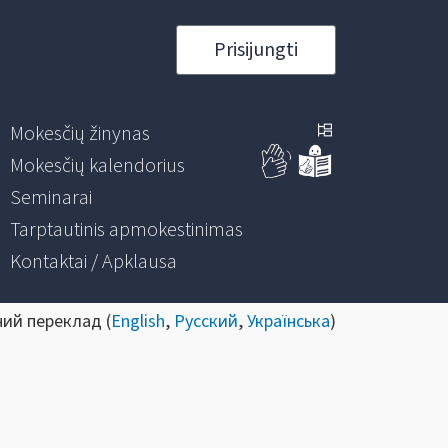
Prisijungti
Mokesčių žinynas
Mokesčių kalendorius
Seminarai
Tarptautinis apmokestinimas
Kontaktai / Apklausa
ний переклад (
English
,
Русский
,
Українська
)