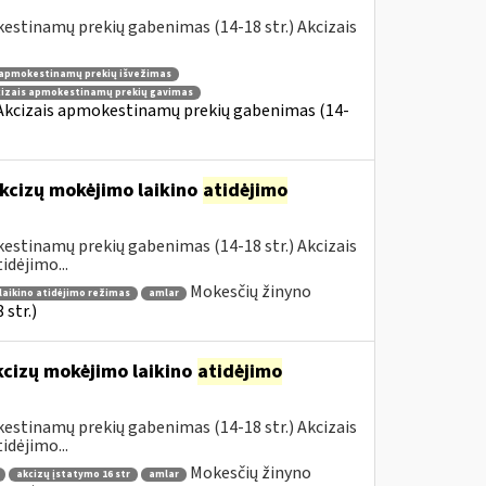
estinamų prekių gabenimas (14-18 str.) Akcizais
 apmokestinamų prekių išvežimas
cizais apmokestinamų prekių gavimas
 Akcizais apmokestinamų prekių gabenimas (14-
kcizų mokėjimo laikino
atidėjimo
estinamų prekių gabenimas (14-18 str.) Akcizais
dėjimo...
Mokesčių žinyno
laikino atidėjimo režimas
amlar
str.)
kcizų mokėjimo laikino
atidėjimo
estinamų prekių gabenimas (14-18 str.) Akcizais
dėjimo...
Mokesčių žinyno
akcizų įstatymo 16 str
amlar