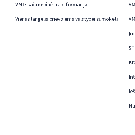
VMI skaitmeninė transformacija
VM
Vienas langelis prievolėms valstybei sumokėti
VM
Įm
ST
Kr
In
Ie
Nu