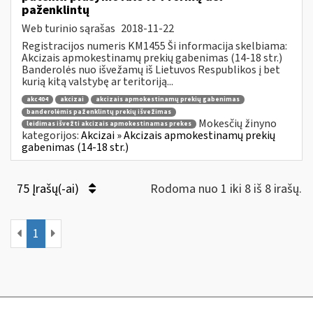
paženklintų
Web turinio sąrašas
2018-11-22
Registracijos numeris KM1455 Ši informacija skelbiama:
Akcizais apmokestinamų prekių gabenimas (14-18 str.)
Banderolės nuo išvežamų iš Lietuvos Respublikos į bet
kurią kitą valstybę ar teritoriją...
akc404
akcizai
akcizais apmokestinamų prekių gabenimas
banderolėmis paženklintų prekių išvežimas
Mokesčių žinyno
leidimas išvežti akcizais apmokestinamas prekes
kategorijos:
Akcizai » Akcizais apmokestinamų prekių
gabenimas (14-18 str.)
75 Įrašų(-ai)
Rodoma nuo 1 iki 8 iš 8 irašų.
1