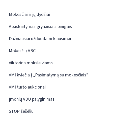
Mokesčiai ir jų dydžiai
Atsiskaitymas grynaisiais pinigais
Dažniausiai užduodami klausimai
Mokesčių ABC
Viktorina moksleiviams
VMI kviečia į „Pasimatymą su mokesčiais“
VMI turto aukcionai
Įmonių VDU palyginimas
STOP šešėliui