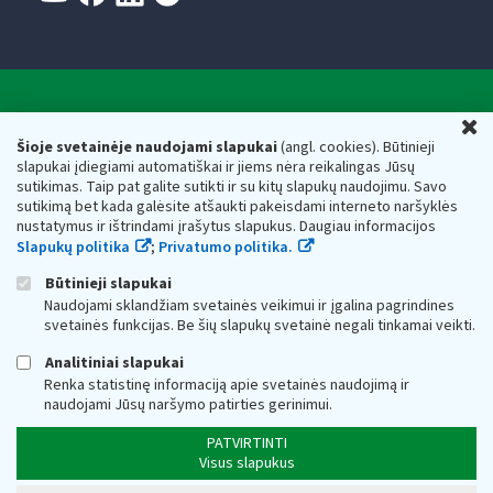
Valstybinė mokesčių inspekcija prie Lietuvos
U
Respublikos finansų ministerijos
Šioje svetainėje naudojami slapukai
(angl. cookies). Būtinieji
slapukai įdiegiami automatiškai ir jiems nėra reikalingas Jūsų
Biudžetinė įstaiga. Juridinio asmens kodas — 188659752,
sutikimas. Taip pat galite sutikti ir su kitų slapukų naudojimu. Savo
adresas: Vasario 16-osios g. 14, 01107 Vilnius, Lietuva, el.paštas:
sutikimą bet kada galėsite atšaukti pakeisdami interneto naršyklės
vmi@vmi.lt
, E. pristatymo dėžutės adresas 188659752
nustatymus ir ištrindami įrašytus slapukus. Daugiau informacijos
Duomenys apie Valstybinę mokesčių inspekciją prie Lietuvos
Slapukų politika
;
Privatumo politika.
Respublikos finansų ministerijos kaupiami ir saugomi Juridinių
asmenų registre
Būtinieji slapukai
Naudojami sklandžiam svetainės veikimui ir įgalina pagrindines
svetainės funkcijas. Be šių slapukų svetainė negali tinkamai veikti.
Analitiniai slapukai
Renka statistinę informaciją apie svetainės naudojimą ir
naudojami Jūsų naršymo patirties gerinimui.
PATVIRTINTI
Visus slapukus