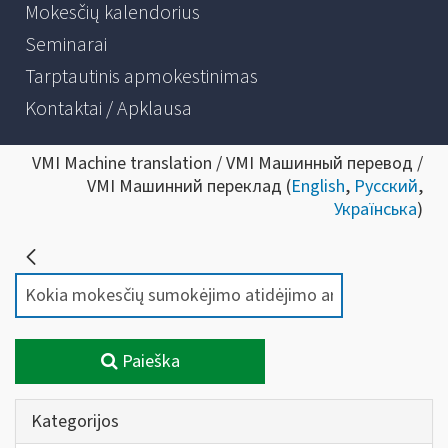
Mokesčių kalendorius
Seminarai
Tarptautinis apmokestinimas
Kontaktai / Apklausa
VMI Machine translation / VMI Машинный перевод /
VMI Машинний переклад (
English
,
Русский
,
Українська
)
Paieška
Kategorijos