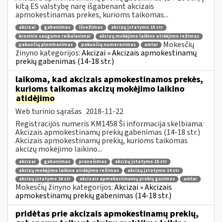
kitą ES valstybę narę išgabenant akcizais
apmokestinamas prekes, kurioms taikomas...
akcizai
gabenimas
išvežimas
akcizų įstatymo 15 str
krovinio saugumo reikalavimai
akcizų mokėjimo laikino atidėjimo režimas
Mokesčių
pakuočių plombavimas
pakuočių numeravimas
amlar
žinyno kategorijos:
Akcizai » Akcizais apmokestinamų
prekių gabenimas (14-18 str.)
laikoma, kad akcizais apmokestinamos prekės,
kurioms taikomas akcizų mokėjimo laikino
atidėjimo
Web turinio sąrašas
2018-11-22
Registracijos numeris KM1458 Ši informacija skelbiama:
Akcizais apmokestinamų prekių gabenimas (14-18 str.)
Akcizais apmokestinamų prekių, kurioms taikomas
akcizų mokėjimo laikino...
akcizai
gabenimas
pranešimas
akcizų įstatymo 15 str
akcizų mokėjimo laikino atidėjimo režimas
akcizų įstatymo 14 str
akcizų įstatymo 16 str
akcizais apmokestinamų prekių gavimas
amlar
Mokesčių žinyno kategorijos:
Akcizai » Akcizais
apmokestinamų prekių gabenimas (14-18 str.)
pridėtas prie akcizais apmokestinamų prekių,