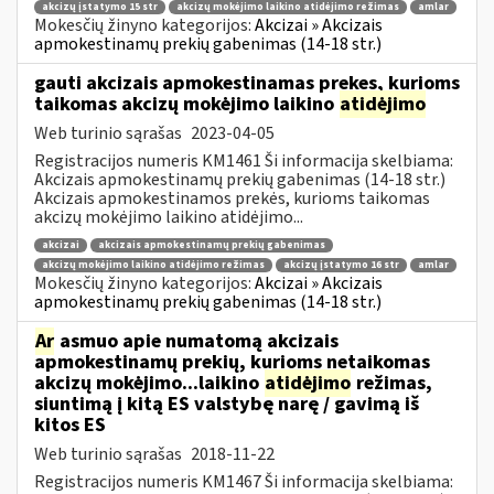
akcizų įstatymo 15 str
akcizų mokėjimo laikino atidėjimo režimas
amlar
Mokesčių žinyno kategorijos:
Akcizai » Akcizais
apmokestinamų prekių gabenimas (14-18 str.)
gauti akcizais apmokestinamas prekes, kurioms
taikomas akcizų mokėjimo laikino
atidėjimo
Web turinio sąrašas
2023-04-05
Registracijos numeris KM1461 Ši informacija skelbiama:
Akcizais apmokestinamų prekių gabenimas (14-18 str.)
Akcizais apmokestinamos prekės, kurioms taikomas
akcizų mokėjimo laikino atidėjimo...
akcizai
akcizais apmokestinamų prekių gabenimas
akcizų mokėjimo laikino atidėjimo režimas
akcizų įstatymo 16 str
amlar
Mokesčių žinyno kategorijos:
Akcizai » Akcizais
apmokestinamų prekių gabenimas (14-18 str.)
Ar
asmuo apie numatomą akcizais
apmokestinamų prekių, kurioms netaikomas
akcizų mokėjimo...laikino
atidėjimo
režimas,
siuntimą į kitą ES valstybę narę / gavimą iš
kitos ES
Web turinio sąrašas
2018-11-22
Registracijos numeris KM1467 Ši informacija skelbiama: