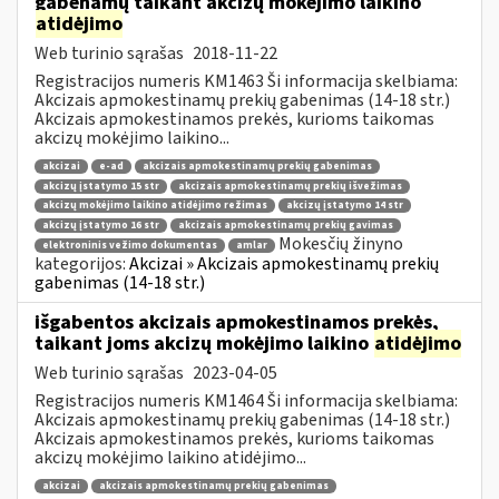
gabenamų taikant akcizų mokėjimo laikino
atidėjimo
Web turinio sąrašas
2018-11-22
Registracijos numeris KM1463 Ši informacija skelbiama:
Akcizais apmokestinamų prekių gabenimas (14-18 str.)
Akcizais apmokestinamos prekės, kurioms taikomas
akcizų mokėjimo laikino...
akcizai
e-ad
akcizais apmokestinamų prekių gabenimas
akcizų įstatymo 15 str
akcizais apmokestinamų prekių išvežimas
akcizų mokėjimo laikino atidėjimo režimas
akcizų įstatymo 14 str
akcizų įstatymo 16 str
akcizais apmokestinamų prekių gavimas
Mokesčių žinyno
elektroninis vežimo dokumentas
amlar
kategorijos:
Akcizai » Akcizais apmokestinamų prekių
gabenimas (14-18 str.)
išgabentos akcizais apmokestinamos prekės,
taikant joms akcizų mokėjimo laikino
atidėjimo
Web turinio sąrašas
2023-04-05
Registracijos numeris KM1464 Ši informacija skelbiama:
Akcizais apmokestinamų prekių gabenimas (14-18 str.)
Akcizais apmokestinamos prekės, kurioms taikomas
akcizų mokėjimo laikino atidėjimo...
akcizai
akcizais apmokestinamų prekių gabenimas