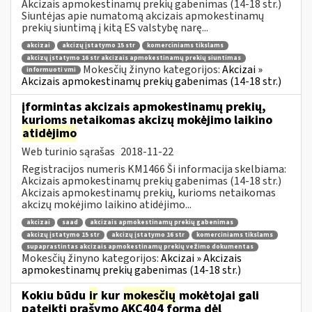
Akcizais apmokestinamų prekių gabenimas (14-18 str.)
Siuntėjas apie numatomą akcizais apmokestinamų
prekių siuntimą į kitą ES valstybę narę...
akcizai
akcizų įstatymo 15 str
komerciniams tikslams
akcizų įstatymo 16 str akcizais apmokestinamų prekių siuntimas
Mokesčių žinyno kategorijos:
Akcizai »
informuoti vmi
Akcizais apmokestinamų prekių gabenimas (14-18 str.)
įformintas akcizais apmokestinamų prekių,
kurioms netaikomas akcizų mokėjimo laikino
atidėjimo
Web turinio sąrašas
2018-11-22
Registracijos numeris KM1466 Ši informacija skelbiama:
Akcizais apmokestinamų prekių gabenimas (14-18 str.)
Akcizais apmokestinamų prekių, kurioms netaikomas
akcizų mokėjimo laikino atidėjimo...
akcizai
saad
akcizais apmokestinamų prekių gabenimas
akcizų įstatymo 15 str
akcizų įstatymo 16 str
komerciniams tikslams
supaprastintas akcizais apmokestinamų prekių vežimo dokumentas
Mokesčių žinyno kategorijos:
Akcizai » Akcizais
apmokestinamų prekių gabenimas (14-18 str.)
Kokiu būdu
ir
kur
mokesčių
mokėtojai gali
pateikti prašymo AKC404 formą dėl