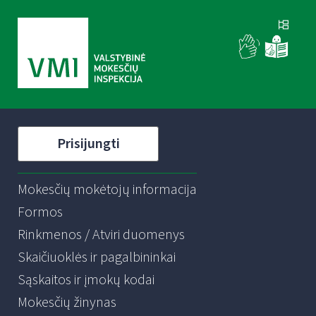
Prisijungti
Mokesčių mokėtojų informacija
Formos
Rinkmenos / Atviri duomenys
Skaičiuoklės ir pagalbininkai
Sąskaitos ir įmokų kodai
Mokesčių žinynas