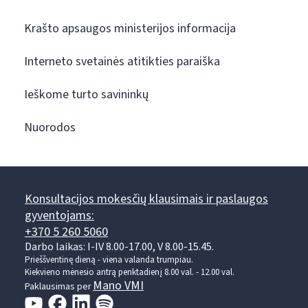
Krašto apsaugos ministerijos informacija
Interneto svetainės atitikties paraiška
Ieškome turto savininkų
Nuorodos
Konsultacijos mokesčių klausimais ir paslaugos
gyventojams:
+370 5 260 5060
Darbo laikas: I-IV 8.00-17.00, V 8.00-15.45.
Prieššventinę dieną - viena valanda trumpiau.
Kiekvieno mėnesio antrą penktadienį 8.00 val. - 12.00 val.
Mano VMI
Paklausimas per