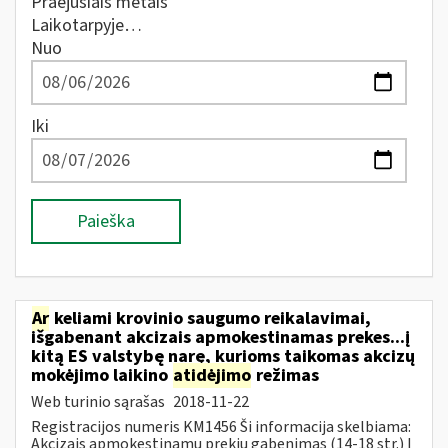
Praėjusiais metais
Laikotarpyje…
Nuo
Iki
Paieška
Ar
keliami krovinio saugumo reikalavimai,
išgabenant akcizais apmokestinamas prekes...į
kitą ES valstybę narę, kurioms taikomas akcizų
mokėjimo laikino
atidėjimo
režimas
Web turinio sąrašas
2018-11-22
Registracijos numeris KM1456 Ši informacija skelbiama:
Akcizais apmokestinamų prekių gabenimas (14-18 str.) Į