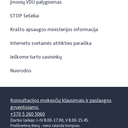
Įmonių VDU palyginimas
STOP šešėliui
Krašto apsaugos ministerijos informacija
Interneto svetainės atitikties paraiška
Ieškome turto savininkų
Nuorodos
Konsultacijos mokesčių klausimais ir paslaugos
gyventojams:
+370 5 260 5060
Darbo laikas: I-IV 8.00-17.00, V 8.00-15.45.
Prieššventinę dieną - viena valanda trumpiau.