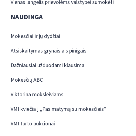
Vienas langelis prievolėms valstybei sumokėti
NAUDINGA
Mokesčiai ir jų dydžiai
Atsiskaitymas grynaisiais pinigais
Dažniausiai užduodami klausimai
Mokesčių ABC
Viktorina moksleiviams
VMI kviečia į „Pasimatymą su mokesčiais“
VMI turto aukcionai