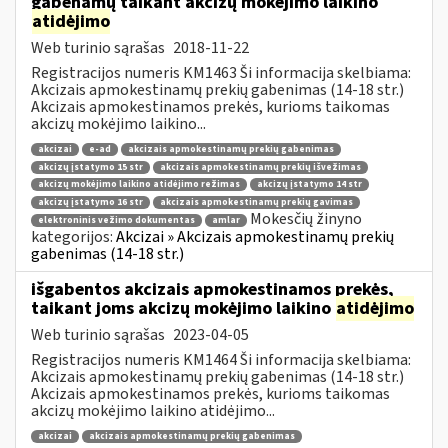
gabenamų taikant akcizų mokėjimo laikino
atidėjimo
Web turinio sąrašas
2018-11-22
Registracijos numeris KM1463 Ši informacija skelbiama:
Akcizais apmokestinamų prekių gabenimas (14-18 str.)
Akcizais apmokestinamos prekės, kurioms taikomas
akcizų mokėjimo laikino...
akcizai
e-ad
akcizais apmokestinamų prekių gabenimas
akcizų įstatymo 15 str
akcizais apmokestinamų prekių išvežimas
akcizų mokėjimo laikino atidėjimo režimas
akcizų įstatymo 14 str
akcizų įstatymo 16 str
akcizais apmokestinamų prekių gavimas
Mokesčių žinyno
elektroninis vežimo dokumentas
amlar
kategorijos:
Akcizai » Akcizais apmokestinamų prekių
gabenimas (14-18 str.)
išgabentos akcizais apmokestinamos prekės,
taikant joms akcizų mokėjimo laikino
atidėjimo
Web turinio sąrašas
2023-04-05
Registracijos numeris KM1464 Ši informacija skelbiama:
Akcizais apmokestinamų prekių gabenimas (14-18 str.)
Akcizais apmokestinamos prekės, kurioms taikomas
akcizų mokėjimo laikino atidėjimo...
akcizai
akcizais apmokestinamų prekių gabenimas