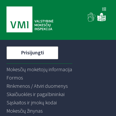
Prisijungti
Mokesčių mokėtojų informacija
Formos
Rinkmenos / Atviri duomenys
Skaičiuoklės ir pagalbininkai
Sąskaitos ir įmokų kodai
Mokesčių žinynas