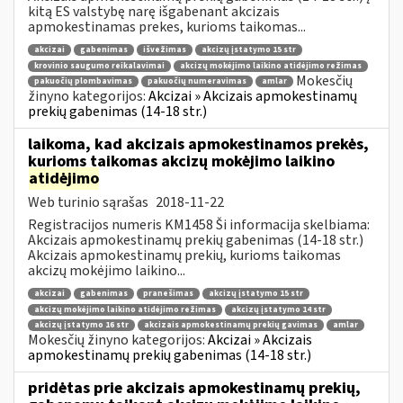
kitą ES valstybę narę išgabenant akcizais
apmokestinamas prekes, kurioms taikomas...
akcizai
gabenimas
išvežimas
akcizų įstatymo 15 str
krovinio saugumo reikalavimai
akcizų mokėjimo laikino atidėjimo režimas
Mokesčių
pakuočių plombavimas
pakuočių numeravimas
amlar
žinyno kategorijos:
Akcizai » Akcizais apmokestinamų
prekių gabenimas (14-18 str.)
laikoma, kad akcizais apmokestinamos prekės,
kurioms taikomas akcizų mokėjimo laikino
atidėjimo
Web turinio sąrašas
2018-11-22
Registracijos numeris KM1458 Ši informacija skelbiama:
Akcizais apmokestinamų prekių gabenimas (14-18 str.)
Akcizais apmokestinamų prekių, kurioms taikomas
akcizų mokėjimo laikino...
akcizai
gabenimas
pranešimas
akcizų įstatymo 15 str
akcizų mokėjimo laikino atidėjimo režimas
akcizų įstatymo 14 str
akcizų įstatymo 16 str
akcizais apmokestinamų prekių gavimas
amlar
Mokesčių žinyno kategorijos:
Akcizai » Akcizais
apmokestinamų prekių gabenimas (14-18 str.)
pridėtas prie akcizais apmokestinamų prekių,