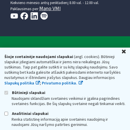
Kiekvieno mėnesio antrą penktadienį 8.00 val. - 12.00 val.
Mano VMI
Paklausimas per
Valstybinė mokesčių inspekcija prie Lietuvos
U
Respublikos finansų ministerijos
Šioje svetainėje naudojami slapukai
(angl. cookies). Būtinieji
slapukai įdiegiami automatiškai ir jiems nėra reikalingas Jūsų
Biudžetinė įstaiga. Juridinio asmens kodas — 188659752,
sutikimas. Taip pat galite sutikti ir su kitų slapukų naudojimu. Savo
adresas: Vasario 16-osios g. 14, 01107 Vilnius, Lietuva, el.paštas:
sutikimą bet kada galėsite atšaukti pakeisdami interneto naršyklės
vmi@vmi.lt
, E. pristatymo dėžutės adresas 188659752
nustatymus ir ištrindami įrašytus slapukus. Daugiau informacijos
Duomenys apie Valstybinę mokesčių inspekciją prie Lietuvos
Slapukų politika
;
Privatumo politika.
Respublikos finansų ministerijos kaupiami ir saugomi Juridinių
asmenų registre
Būtinieji slapukai
Naudojami sklandžiam svetainės veikimui ir įgalina pagrindines
svetainės funkcijas. Be šių slapukų svetainė negali tinkamai veikti.
Analitiniai slapukai
Renka statistinę informaciją apie svetainės naudojimą ir
naudojami Jūsų naršymo patirties gerinimui.