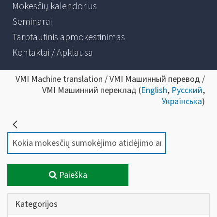
Mokesčių kalendorius
Seminarai
Tarptautinis apmokestinimas
Kontaktai / Apklausa
VMI Machine translation / VMI Машинный перевод /
VMI Машинний переклад (
English
,
Русский
,
Українська
)
Paieška
Kategorijos