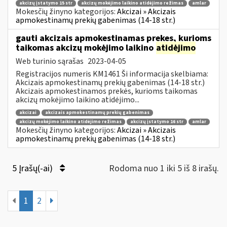
akcizų įstatymo 15 str
akcizų mokėjimo laikino atidėjimo režimas
amlar
Mokesčių žinyno kategorijos:
Akcizai » Akcizais
apmokestinamų prekių gabenimas (14-18 str.)
gauti akcizais apmokestinamas prekes, kurioms
taikomas akcizų mokėjimo laikino
atidėjimo
Web turinio sąrašas
2023-04-05
Registracijos numeris KM1461 Ši informacija skelbiama:
Akcizais apmokestinamų prekių gabenimas (14-18 str.)
Akcizais apmokestinamos prekės, kurioms taikomas
akcizų mokėjimo laikino atidėjimo...
akcizai
akcizais apmokestinamų prekių gabenimas
akcizų mokėjimo laikino atidėjimo režimas
akcizų įstatymo 16 str
amlar
Mokesčių žinyno kategorijos:
Akcizai » Akcizais
apmokestinamų prekių gabenimas (14-18 str.)
5 Įrašų(-ai)
Rodoma nuo 1 iki 5 iš 8 irašų.
1
2