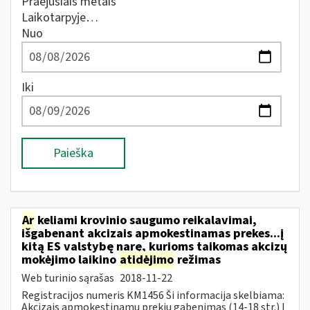
Praėjusiais metais
Laikotarpyje…
Nuo
Iki
Paieška
Ar
keliami krovinio saugumo reikalavimai,
išgabenant akcizais apmokestinamas prekes...į
kitą ES valstybę narę, kurioms taikomas akcizų
mokėjimo laikino
atidėjimo
režimas
Web turinio sąrašas
2018-11-22
Registracijos numeris KM1456 Ši informacija skelbiama:
Akcizais apmokestinamų prekių gabenimas (14-18 str.) Į