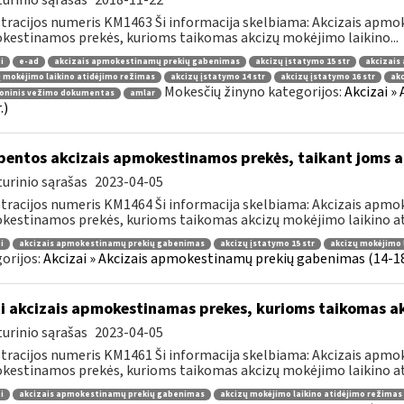
urinio sąrašas
2018-11-22
tracijos numeris KM1463 Ši informacija skelbiama: Akcizais apmok
estinamos prekės, kurioms taikomas akcizų mokėjimo laikino...
i
e-ad
akcizais apmokestinamų prekių gabenimas
akcizų įstatymo 15 str
akcizais
 mokėjimo laikino atidėjimo režimas
akcizų įstatymo 14 str
akcizų įstatymo 16 str
ak
Mokesčių žinyno kategorijos:
Akcizai »
roninis vežimo dokumentas
amlar
.)
bentos akcizais apmokestinamos prekės, taikant joms a
urinio sąrašas
2023-04-05
tracijos numeris KM1464 Ši informacija skelbiama: Akcizais apmok
estinamos prekės, kurioms taikomas akcizų mokėjimo laikino ati
i
akcizais apmokestinamų prekių gabenimas
akcizų įstatymo 15 str
akcizų mokėjimo 
orijos:
Akcizai » Akcizais apmokestinamų prekių gabenimas (14-18 
i akcizais apmokestinamas prekes, kurioms taikomas a
urinio sąrašas
2023-04-05
tracijos numeris KM1461 Ši informacija skelbiama: Akcizais apmok
estinamos prekės, kurioms taikomas akcizų mokėjimo laikino ati
i
akcizais apmokestinamų prekių gabenimas
akcizų mokėjimo laikino atidėjimo režimas