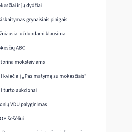
kesčiai ir jų dydžiai
siskaitymas grynaisiais pinigais
žniausiai užduodami klausimai
kesčių ABC
ktorina moksleiviams
I kviečia į „Pasimatymą su mokesčiais“
I turto aukcionai
onių VDU palyginimas
OP šešėliui