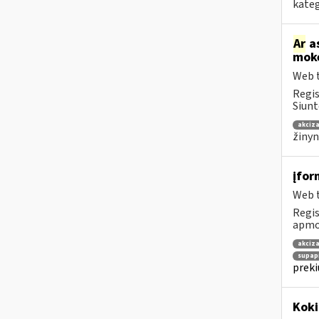
kateg
Ar
as
mokė
Web t
Regis
Siunt
akciza
žinyn
įfor
Web t
Regis
apmok
akciza
supap
preki
Kok