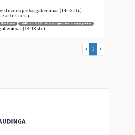
kestinamų prekių gabenimas (14-18 str.)
ar teritoriją...
ų išvežimas
leidimas išvežti akcizais apmokestinamas prekes
gabenimas (14-18 str.)
1
AUDINGA