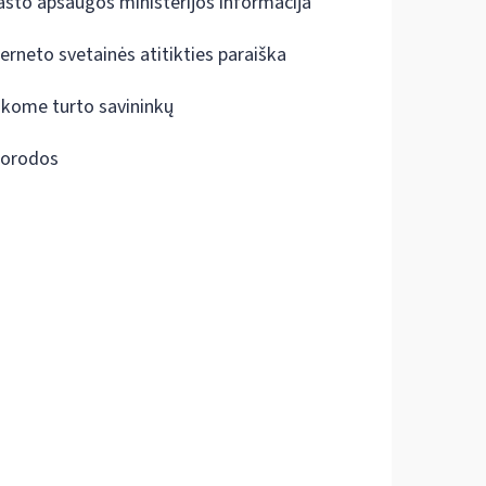
ašto apsaugos ministerijos informacija
terneto svetainės atitikties paraiška
škome turto savininkų
orodos