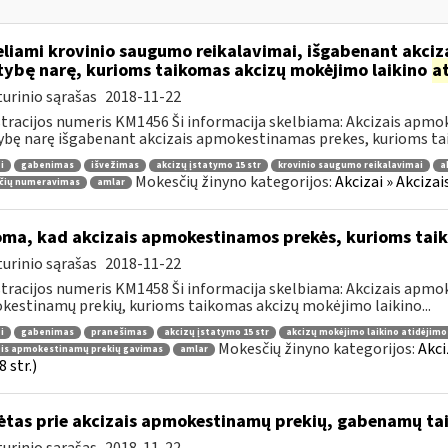
liami krovinio saugumo reikalavimai, išgabenant akciza
tybę narę, kurioms taikomas akcizų mokėjimo laikino
a
urinio sąrašas
2018-11-22
tracijos numeris KM1456 Ši informacija skelbiama: Akcizais apmok
ybę narę išgabenant akcizais apmokestinamas prekes, kurioms tai
i
gabenimas
išvežimas
akcizų įstatymo 15 str
krovinio saugumo reikalavimai
a
Mokesčių žinyno kategorijos:
Akcizai » Akciza
čių numeravimas
amlar
oma, kad akcizais apmokestinamos prekės, kurioms tai
urinio sąrašas
2018-11-22
tracijos numeris KM1458 Ši informacija skelbiama: Akcizais apmok
estinamų prekių, kurioms taikomas akcizų mokėjimo laikino...
i
gabenimas
pranešimas
akcizų įstatymo 15 str
akcizų mokėjimo laikino atidėjim
Mokesčių žinyno kategorijos:
Akci
ais apmokestinamų prekių gavimas
amlar
 str.)
ėtas prie akcizais apmokestinamų prekių, gabenamų ta