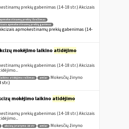
estinamų prekių gabenimas (14-18 str.) Akcizais
 apmokestinamų prekių išvežimas
cizais apmokestinamų prekių gavimas
 Akcizais apmokestinamų prekių gabenimas (14-
kcizų mokėjimo laikino
atidėjimo
estinamų prekių gabenimas (14-18 str.) Akcizais
dėjimo...
Mokesčių žinyno
laikino atidėjimo režimas
amlar
str.)
kcizų mokėjimo laikino
atidėjimo
estinamų prekių gabenimas (14-18 str.) Akcizais
dėjimo...
Mokesčių žinyno
akcizų įstatymo 16 str
amlar