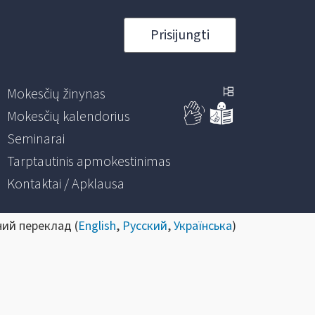
Prisijungti
Mokesčių žinynas
Mokesčių kalendorius
Seminarai
Tarptautinis apmokestinimas
Kontaktai / Apklausa
ний переклад (
English
,
Русский
,
Українська
)