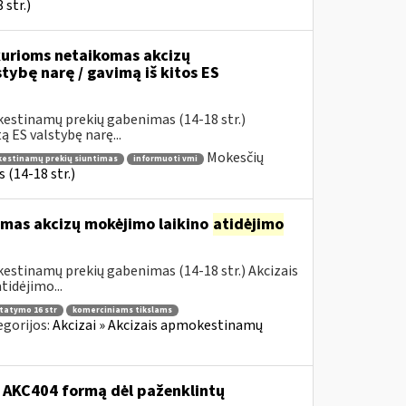
str.)
urioms netaikomas akcizų
stybę narę / gavimą iš kitos ES
kestinamų prekių gabenimas (14-18 str.)
 ES valstybę narę...
Mokesčių
okestinamų prekių siuntimas
informuoti vmi
(14-18 str.)
omas akcizų mokėjimo laikino
atidėjimo
estinamų prekių gabenimas (14-18 str.) Akcizais
idėjimo...
statymo 16 str
komerciniams tikslams
egorijos:
Akcizai » Akcizais apmokestinamų
o AKC404 formą dėl paženklintų