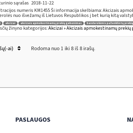
urinio sąrašas
2018-11-22
tracijos numeris KM1455 Ši informacija skelbiama: Akcizais apmo
rolės nuo išvežamų iš Lietuvos Respublikos į bet kurią kitą valstybę 
4
akcizai
akcizais apmokestinamų prekių gabenimas
banderolėmis paženklintų preki
čių žinyno kategorijos:
Akcizai » Akcizais apmokestinamų prekių 
šų(-ai)
Rodoma nuo 1 iki 8 iš 8 irašų.
PASLAUGOS
N