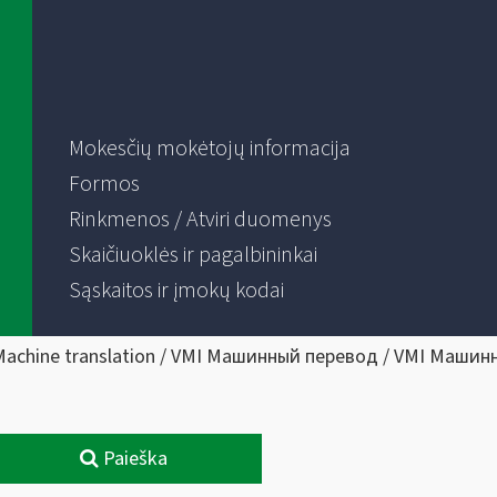
Mokesčių mokėtojų informacija
Formos
Rinkmenos / Atviri duomenys
Skaičiuoklės ir pagalbininkai
Sąskaitos ir įmokų kodai
Machine translation / VMI Машинный перевод / VMI Машин
Paieška