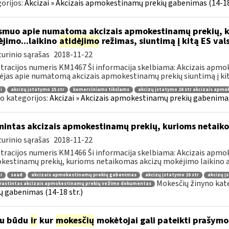
orijos:
Akcizai » Akcizais apmokestinamų prekių gabenimas (14-18 
muo apie numatomą akcizais apmokestinamų prekių, k
jimo...laikino
atidėjimo
režimas, siuntimą į kitą ES val
urinio sąrašas
2018-11-22
tracijos numeris KM1467 Ši informacija skelbiama: Akcizais apmo
ėjas apie numatomą akcizais apmokestinamų prekių siuntimą į kitą
i
akcizų įstatymo 15 str
komerciniams tikslams
akcizų įstatymo 16 str akcizais apm
o kategorijos:
Akcizai » Akcizais apmokestinamų prekių gabenimas 
mintas akcizais apmokestinamų prekių, kurioms netaik
urinio sąrašas
2018-11-22
tracijos numeris KM1466 Ši informacija skelbiama: Akcizais apmok
estinamų prekių, kurioms netaikomas akcizų mokėjimo laikino at
i
saad
akcizais apmokestinamų prekių gabenimas
akcizų įstatymo 15 str
akcizų į
Mokesčių žinyno kat
rastintas akcizais apmokestinamų prekių vežimo dokumentas
ų gabenimas (14-18 str.)
iu būdu
ir
kur
mokesčių
mokėtojai gali pateikti prašym