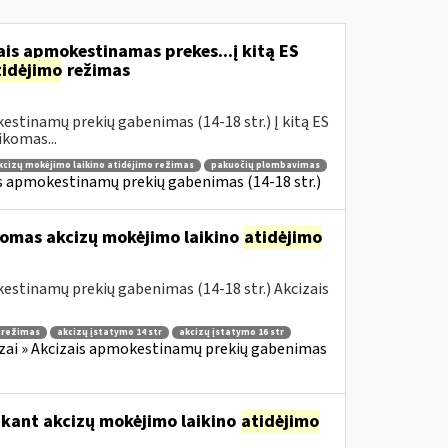
is apmokestinamas prekes...į kitą ES
tidėjimo
režimas
estinamų prekių gabenimas (14-18 str.) Į kitą ES
komas...
kcizų mokėjimo laikino atidėjimo režimas
pakuočių plombavimas
is apmokestinamų prekių gabenimas (14-18 str.)
komas akcizų mokėjimo laikino
atidėjimo
estinamų prekių gabenimas (14-18 str.) Akcizais
o režimas
akcizų įstatymo 14 str
akcizų įstatymo 16 str
zai » Akcizais apmokestinamų prekių gabenimas
ikant akcizų mokėjimo laikino
atidėjimo