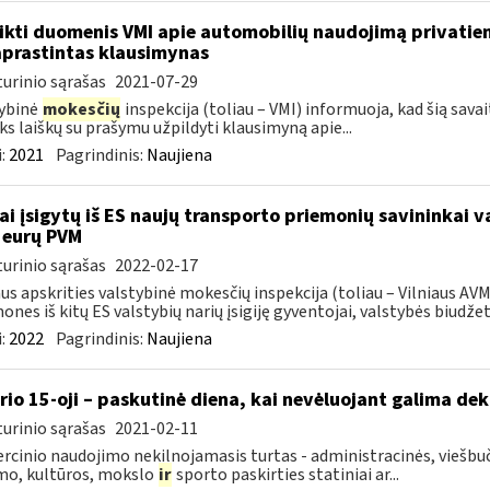
ikti duomenis VMI apie automobilių naudojimą privatie
prastintas klausimynas
urinio sąrašas
2021-07-29
ybinė
mokesčių
inspekcija (toliau – VMI) informuoja, kad šią sava
ks laiškų su prašymu užpildyti klausimyną apie...
:
2021
Pagrindinis:
Naujiena
ai įsigytų iš ES naujų transporto priemonių savininkai 
 eurų PVM
urinio sąrašas
2022-02-17
aus apskrities valstybinė mokesčių inspekcija (toliau – Vilniaus A
ones iš kitų ES valstybių narių įsigiję gyventojai, valstybės biudžetą
:
2022
Pagrindinis:
Naujiena
rio 15-oji – paskutinė diena, kai nevėluojant galima dek
urinio sąrašas
2021-02-11
cinio naudojimo nekilnojamasis turtas - administracinės, viešbuč
mo, kultūros, mokslo
ir
sporto paskirties statiniai ar...