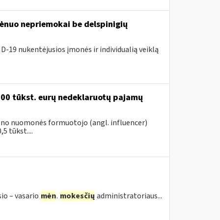
nuo nepriemokai be delspinigių
D-19 nukentėjusios įmonės ir individualią veiklą
200 tūkst. eurų nedeklaruotų pajamų
vieno nuomonės formuotojo (angl. influencer)
5 tūkst....
sio – vasario
mėn
.
mokesčių
administratoriaus...