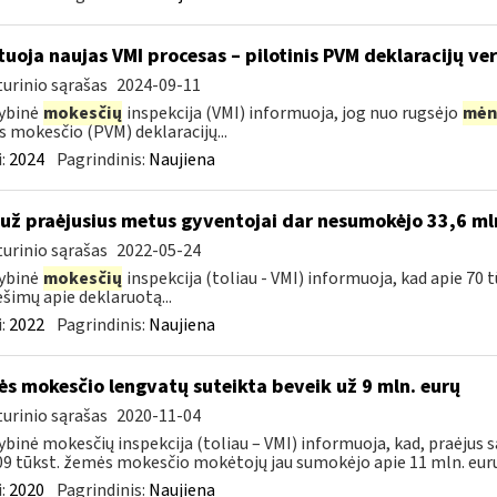
tuoja naujas VMI procesas – pilotinis PVM deklaracijų ver
urinio sąrašas
2024-09-11
ybinė
mokesčių
inspekcija (VMI) informuoja, jog nuo rugsėjo
mėn
s mokesčio (PVM) deklaracijų...
:
2024
Pagrindinis:
Naujiena
 už praėjusius metus gyventojai dar nesumokėjo 33,6 ml
urinio sąrašas
2022-05-24
ybinė
mokesčių
inspekcija (toliau - VMI) informuoja, kad apie 70 
šimų apie deklaruotą...
:
2022
Pagrindinis:
Naujiena
s mokesčio lengvatų suteikta beveik už 9 mln. eurų
urinio sąrašas
2020-11-04
ybinė mokesčių inspekcija (toliau – VMI) informuoja, kad, praėjus s
09 tūkst. žemės mokesčio mokėtojų jau sumokėjo apie 11 mln. eurų.
:
2020
Pagrindinis:
Naujiena