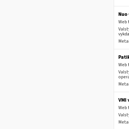
Nuo 
Web t
Valst
vykda
Metai
Pati
Web t
Valst
opera
Metai
VMI 
Web t
Valst
Metai