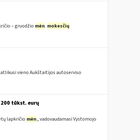
kričio – gruodžio
mėn
.
mokesčių
atlikusi vieno Aukštaitijos autoserviso
 200 tūkst. eurų
etų lapkričio
mėn
., vadovaudamasi Vystomojo