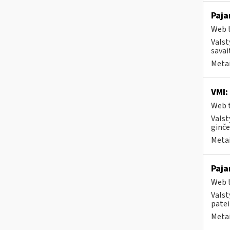
Paja
Web t
Valst
savai
Metai
VMI:
Web t
Valst
ginče
Metai
Paja
Web t
Valst
patei
Metai