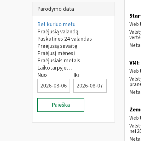
Parodymo data
Star
Bet kuriuo metu
Web t
Praėjusią valandą
Valst
vertė
Paskutines 24 valandas
Metai
Praėjusią savaitę
Praėjusį mėnesį
Praėjusiais metais
VMI:
Laikotarpyje…
Web t
Nuo
Iki
Valst
prane
Metai
Paieška
Žemė
Web t
Valst
nei 2
Metai