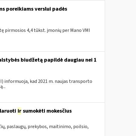
ms poreikiams verslui padės
itę pirmosios 4,4 tūkst. įmonių per Mano VMI
valstybės biudžetą papildė daugiau nei 1
VMI) informuoja, kad 2021 m. naujas transporto
...
laruoti
ir
sumokėti mokesčius
ių, paslaugų, prekybos, maitinimo, poilsio,