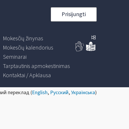
Prisijungti
Mokesčių žinynas
Mokesčių kalendorius
Seminarai
Tarptautinis apmokestinimas
Kontaktai / Apklausa
ний переклад (
English
,
Русский
,
Українська
)