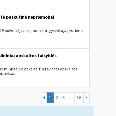
tė paskutinė nepriemokai
D-19 nukentėjusios įmonės
ir
gyventojai, kuriems
slininkų apskaitos taisyklės
io ministerija pakeitė Turgavietės apskaitos
i, mėsa...
1
2
3
...
16