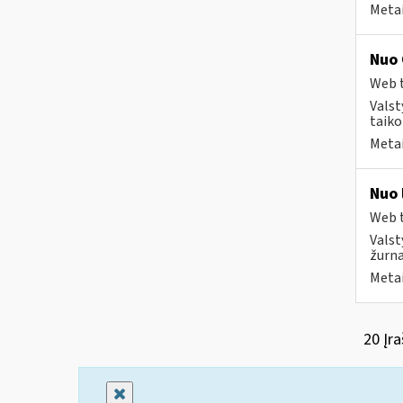
Metai
Nuo 
Web t
Valst
taiko
Metai
Nuo 
Web t
Valst
žurna
Metai
20 Įra
Uždaryti