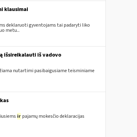
i klausimai
ms deklaruoti gyventojams tai padaryti liko
uo metu...
 išsireikalauti iš vadovo
ndžiama nutartimi pasibaigusiame teisminiame
okas
žiusiems
ir
pajamų mokesčio deklaracijas