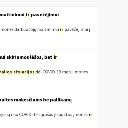
ų maitinimui
ir
pavežėjimui
ol įmonės darbuotojų maitinimui
ir
pavežėjimui į
ui skiriamos lėšos, bet
ir
malios
situacijos
dėl COVID-19 metu įmonės
avaites mokesčiams be palūkanų
tėjusių nuo COVID-19 sąrašus įtrauktos įmonės
ir