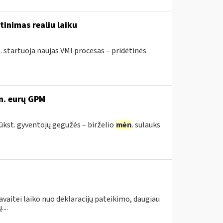
tinimas realiu laiku
. startuoja naujas VMI procesas – pridėtinės
n. eurų GPM
tūkst. gyventojų gegužės – birželio
mėn
. sulauks
avaitei laiko nuo deklaracijų pateikimo, daugiau
...