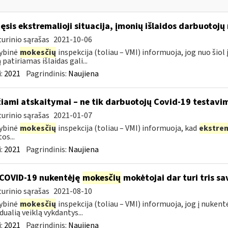
tęsis ekstremalioji situacija, įmonių išlaidos darbuotoj
urinio sąrašas
2021-10-06
ybinė
mokesčių
inspekcija (toliau – VMI) informuoja, jog nuo ši
 patiriamas išlaidas gali...
:
2021
Pagrindinis:
Naujiena
žiami atskaitymai – ne tik darbuotojų Covid-19 testavim
urinio sąrašas
2021-01-07
ybinė
mokesčių
inspekcija (toliau – VMI) informuoja, kad
ekstre
os...
:
2021
Pagrindinis:
Naujiena
COVID-19 nukentėję
mokesčių
mokėtojai dar turi tris s
urinio sąrašas
2021-08-10
ybinė
mokesčių
inspekcija (toliau – VMI) informuoja, jog į nuken
dualią veiklą vykdantys...
:
2021
Pagrindinis:
Naujiena