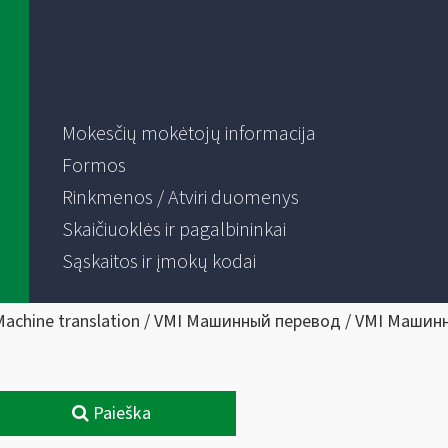
Mokesčių mokėtojų informacija
Formos
Rinkmenos / Atviri duomenys
Skaičiuoklės ir pagalbininkai
Sąskaitos ir įmokų kodai
Machine translation / VMI Машинный перевод / VMI Машин
Paieška