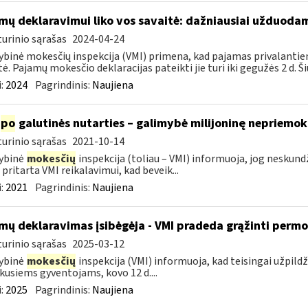
mų deklaravimui liko vos savaitė: dažniausiai užduodam
urinio sąrašas
2024-04-24
ybinė mokesčių inspekcija (VMI) primena, kad pajamas privalantie
tė. Pajamų mokesčio deklaracijas pateikti jie turi iki gegužės 2 d. Ši
:
2024
Pagrindinis:
Naujiena
po
galutinės nutarties – galimybė milijoninę nepriemoką
urinio sąrašas
2021-10-14
ybinė
mokesčių
inspekcija (toliau – VMI) informuoja, jog nesku
 pritarta VMI reikalavimui, kad beveik...
:
2021
Pagrindinis:
Naujiena
mų deklaravimas įsibėgėja - VMI pradeda grąžinti perm
urinio sąrašas
2025-03-12
ybinė
mokesčių
inspekcija (VMI) informuoja, kad teisingai užpild
kusiems gyventojams, kovo 12 d....
:
2025
Pagrindinis:
Naujiena