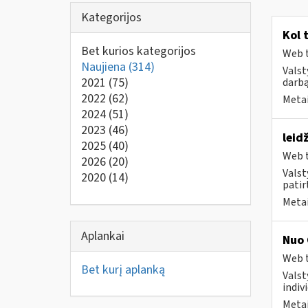
Kategorijos
Kol 
Bet kurios kategorijos
Web t
Naujiena
(314)
Valst
2021
(75)
darbą
2022
(62)
Metai
2024
(51)
2023
(46)
leid
2025
(40)
Web t
2026
(20)
Valst
2020
(14)
patirt
Metai
Aplankai
Nuo 
Web t
Bet kurį aplanką
Valst
indivi
Metai