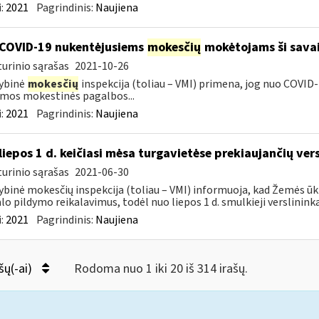
:
2021
Pagrindinis:
Naujiena
COVID-19 nukentėjusiems
mokesčių
mokėtojams ši savai
urinio sąrašas
2021-10-26
ybinė
mokesčių
inspekcija (toliau – VMI) primena, jog nuo COVI
mos mokestinės pagalbos...
:
2021
Pagrindinis:
Naujiena
liepos 1 d. keičiasi mėsa turgavietėse prekiaujančių ver
urinio sąrašas
2021-06-30
ybinė mokesčių inspekcija (toliau – VMI) informuoja, kad Žemės ūk
lo pildymo reikalavimus, todėl nuo liepos 1 d. smulkieji verslininka
:
2021
Pagrindinis:
Naujiena
šų(-ai)
Rodoma nuo 1 iki 20 iš 314 irašų.