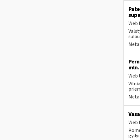
Pate
supa
Web t
Valst
sulau
Metai
Pern
mln.
Web t
Vilni
priem
Metai
Vasa
Web t
Komer
gydy