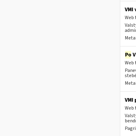
VMI 
Web t
Valst
admin
Metai
Po
V
Web t
Panev
stebė
Metai
VMI 
Web t
Valst
bendr
Pagri