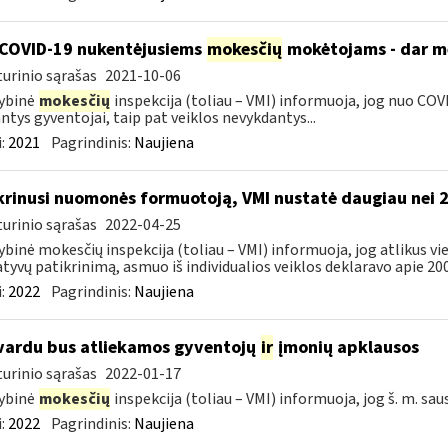
COVID-19 nukentėjusiems
mokesčių
mokėtojams - dar mė
urinio sąrašas
2021-10-06
ybinė
mokesčių
inspekcija (toliau – VMI) informuoja, jog nuo COVI
ntys gyventojai, taip pat veiklos nevykdantys...
:
2021
Pagrindinis:
Naujiena
krinusi nuomonės formuotoją, VMI nustatė daugiau nei 
urinio sąrašas
2022-04-25
ybinė mokesčių inspekcija (toliau – VMI) informuoja, jog atlikus 
tyvų patikrinimą, asmuo iš individualios veiklos deklaravo apie 200,
:
2022
Pagrindinis:
Naujiena
vardu bus atliekamos gyventojų
ir
įmonių apklausos
urinio sąrašas
2022-01-17
ybinė
mokesčių
inspekcija (toliau – VMI) informuoja, jog š. m. sau
:
2022
Pagrindinis:
Naujiena