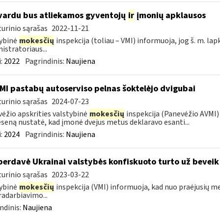
vardu bus atliekamos gyventojų
ir
įmonių apklausos
urinio sąrašas
2022-11-21
ybinė
mokesčių
inspekcija (toliau – VMI) informuoja, jog š. m. lap
istratoriaus...
:
2022
Pagrindinis:
Naujiena
MI pastabų autoserviso pelnas šoktelėjo dvigubai
urinio sąrašas
2024-07-23
ėžio apskrities valstybinė
mokesčių
inspekcija (Panevėžio AVMI) 
seną nustatė, kad įmonė dvejus metus deklaravo esanti...
:
2024
Pagrindinis:
Naujiena
perdavė Ukrainai valstybės konfiskuoto turto už beveik
urinio sąrašas
2023-03-22
ybinė
mokesčių
inspekcija (VMI) informuoja, kad nuo praėjusių m
adarbiavimo...
ndinis:
Naujiena